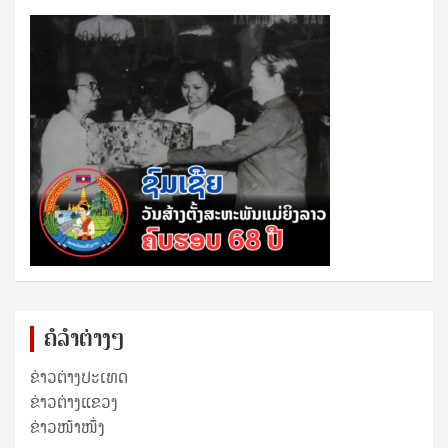
ຄໍລຳຕ່າງໆ
ຂ່າວຕ່າງປະເທດ
ຂ່າວ​ຕ່າງ​ແຂວງ
ຂ່າວໜ້າໜຶ່ງ