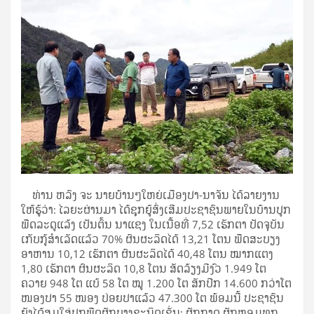
ທ່ານ ຫລົງ ຈະ ນາຍບ້ານໆໃຫຍ່ເມືອງປາ-ນາຈັນ ໄດ້ລາຍງານ
ໃຫ້ຮູ້ວ່າ: ໄລຍະຜ່ານມາ ໄດ້ຊຸກຍູ້ສົ່ງເສີມປະຊາຊົນພາຍໃນບ້ານປູກ
ພືດລະດູແລ້ງ ເປັນຕົ້ນ ນາແຊງ ໃນເນື້ອທີ່ 7,52 ເຮັກຕາ ປັດຈຸບັນ
ເກັບກູ້ສຳເລັດແລ້ວ 70% ຜົນຜະລິດໄດ້ 13,21 ໂຕນ ພືດສະບຽງ
ອາຫານ 10,12 ເຮັກຕາ ຜົນຜະລິດໄດ້ 40,48 ໂຕນ ໝາກແຕງ
1,80 ເຮັກຕາ ຜົນຜະລິດ 10,8 ໂຕນ ສັດລ້ຽງມີງົວ 1.949 ໂຕ
ຄວາຍ 948 ໂຕ ແບ້ 58 ໂຕ ໝູ 1.200 ໂຕ ສັກປີກ 14.600 ກວ່າໂຕ
ໜອງປາ 55 ໜອງ ປ່ອຍປາແລ້ວ 47.300 ໂຕ ພ້ອມນີ້ ປະຊາຊົນ
ຍັງໄດ້ສຸມໃສ່ປູກພືດຜັກບາງຊະນິດເຊັ່ນ: ຜັກກາດ ຜັກຫອມທຸກ