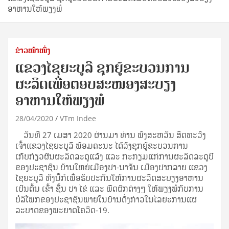
ອາຫານໃຫ້ພຽງພໍ​
ຂ່າວໜ້າໜຶ່ງ
ແຂວງໄຊຍະບູລີ ຊຸກຍູ້ຂະບວນການ
ຜະລິດເພື່ອຕອບສະໜອງສະບຽງ
ອາຫານໃຫ້ພຽງພໍ​
28/04/2020
VTm Indee
ວັນທີ 27 ເມສາ 2020 ຜ່ານມາ ທ່ານ ພົງສະຫວັນ ສິດທະວົງ
ເຈົ້າແຂວງໄຊຍະບູລີ ພ້ອມຄະນະ ໄດ້ລົງຊຸກຍູ້ຂະບວນການ
ເກັບກ່ຽວຜົນຜະລິດລະດູແລ້ງ ແລະ ກະກຽມແກ່ການຜະລິດລະດູປີ
ຂອງປະຊາຊົນ ບ້ານໃຫຍ່ເມືອງປາ-ນາຈັນ ເມືອງປາກລາຍ ແຂວງ
ໄຊຍະບູລີ ທັງນີ້ກໍເພື່ອຮັບປະກັນໃຫ້ການຜະລິດສະບຽງອາຫານ
ເປັນຕົ້ນ ເຂົ້າ ຊີ້ນ ປາ ໄຂ່ ແລະ ພືດຜັກຕ່າງໆ ໃຫ້ພຽງພໍກັບການ
ບໍລິໂພກຂອງປະຊາຊົນພາຍໃນບ້ານດັ່ງກ່າວໃນໄລຍະການແຜ່
ລະບາດຂອງພະຍາດໂຄວິດ-19.