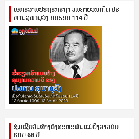
ເອ​ກະ​ສານ​ປະ​ຖະ​ກະ​ຖ​າ ວັນ​ຄ້າຍ​ວັນ​ເກີດ ປ​ະ​
ທານ​ສຸ​ພາ​ນຸ​ວົງ ຄົບ​ຮອບ 114 ປີ
ຊົ​ມ​ເຊີຍ​ວັນ​ສ້າງ​ຕັ້ງ​ສະ​ຫະ​ພັນ​ແມ່​ຍິງ​​ລາວຄົບ​
ຮອບ 68 ປິ