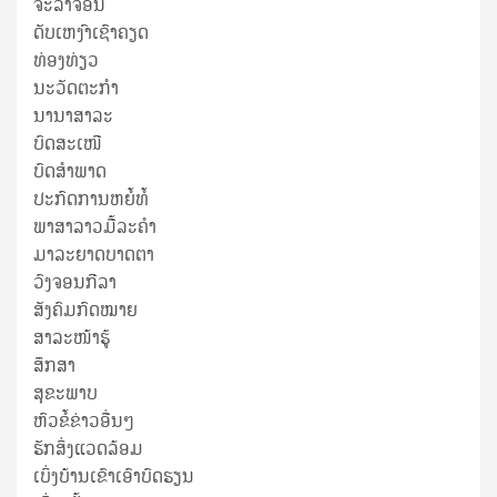
ຈະລາຈອນ
ດັບເຫງົາເຊົາຄຽດ
ທ່ອງທ່ຽວ
ນະວັດຕະກໍາ
ນານາສາລະ
ບົດສະເໜີ
ບົດສໍາພາດ
ປະກົດການຫຍໍ້ທໍ້
ພາສາລາວມື້ລະຄຳ
ມາລະຍາດບາດຕາ
ວົງຈອນກີລາ
ສັງຄົມກົດໝາຍ
ສາລະໜ້າຮູ້
ສຶກສາ
ສຸ​ຂະ​ພາບ
ຫົວຂໍ້ຂ່າວອື່ນໆ
ຮັກສິ່ງແວດລ້ອມ
ເບິ່ງບ້ານເຂົາເອົາບົດຮຽນ