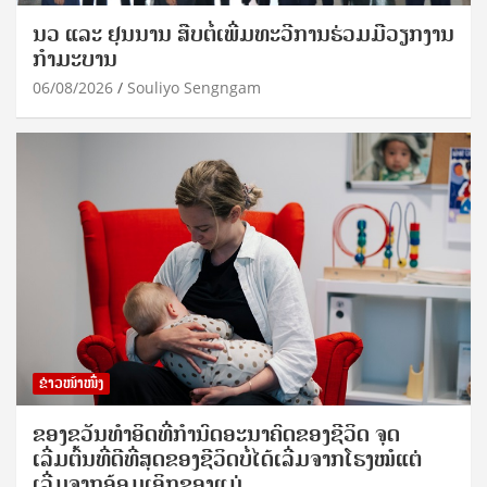
ນວ ແລະ ຢຸນນານ ສືບຕໍ່ເພີ່ມທະວີການຮ່ວມມືວຽກງານ
ກຳມະບານ
06/08/2026
Souliyo Sengngam
ຂ່າວໜ້າໜຶ່ງ
ຂອງຂວັນທໍາອິດທີ່ກໍານົດອະນາຄົດຂອງຊີວິດ ຈຸດ
ເລີ່ມຕົ້ນທີ່ດີທີ່ສຸດຂອງຊີວິດບໍ່ໄດ້ເລີ່ມຈາກໂຮງໝໍແຕ່
ເລີ່ມຈາກອ້ອມເອິກຂອງແມ່