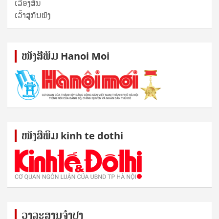
ເລື່ອງສັ້ນ
ເວົ້າສູ່ກັນຟັງ
ໜັງ​ສື​ພິມ Hanoi Moi
ໜັງ​ສື​ພິມ kinh te dothi
ວາລະສານຈຳປາ