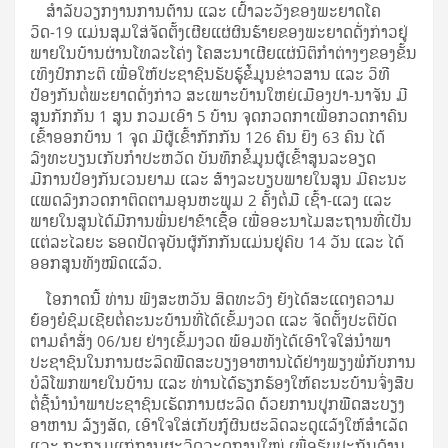
ສຳລັບວຽກງານການຕ້ານ ແລະ ເຝົ້າລະວັງຂອງພະຍາດໂຄ
ວິດ-19 ແມ່ນສຸມໃສ່ຈັດຕັ້ງເຜີຍແຜ່ຜົນຮ້າຍຂອງພະຍາດດັ່ງກ່າວຢູ່
ພາຍໃນບ້ານຜ່ານໂທລະໂຄ່ງ ໂຄສະນາເຜີຍແຜ່ນິຕິກໍາຕ່າງໆຂອງຂັ້ນ
ເທິງປົກກະຕິ ເພື່ອໃຫ້ປະຊາຊົນຮັບຮູ້ຂໍ້ມູນຂ່າວສານ ແລະ ວິທີ
ປ້ອງກັນຕໍ່ພະຍາດດັ່ງກ່າວ ສະເພາະບ້ານໃຫຍ່ເມືອງປາ-ນາຈັນ ມີ
ສູນກັກກັນ 1 ສູນ ກວມເອົາ 5 ບ້ານ ຈຸດກວດກາເພື່ອກວດກາຄົນ
ເຂົ້າອອກບ້ານ 1 ຈຸດ ມີຜູ້ເຂົ້າກັກກັນ 126 ຄົນ ຍິງ 63 ຄົນ ໄດ້
ລົງທະບຽນເກັບກໍາປະຫວັດ ບັນທຶກຂໍ້ມູນຜູ້ເຂົ້າສູນລະອຽດ
ມີການປ້ອງກັນເວນຍາມ ແລະ ສ້າງລະບຽບພາຍໃນສູນ ມີຄະນະ
ແພດລົງກວດກາຕິດຕາມອຸນຫະພູມ 2 ຄັ້ງຕໍ່ມື ເຊົ້າ-ແລງ ແລະ
ພາຍໃນສູນໄດ້ມີການພົ່ນຢາຂ້າເຊື້ອ ເພື່ອອະນາໄມສະຖານທີ່ເປັນ
ແຕ່ລະໄລຍະ ຮອດປັດຈຸບັນຜູ້ກັກກັນແມ່ນຢູ່ຄົບ 14 ວັນ ແລະ ໄດ້
ອອກສູນທັງໝົດແລ້ວ.
ໂອກາດນີ້ ທ່ານ ພົງສະຫວັນ ສິດທະວົງ ຍັງໄດ້ສະແດງຄວາມ
ຍ້ອງຍໍຊົມເຊີຍຕໍ່ຄະນະບ້ານທີ່ໄດ້ເຂັ້ມງວດ ແລະ ຈັດຕັ້ງປະຕິບັດ
ຕາມຄໍາສັ່ງ 06/ນຍ ຢ່າງເຂັ້ມງວດ ພ້ອມທັງໄດ້ເອົາໃຈໃສ່ນໍາພາ
ປະຊາຊົນໃນການຜະລິດພືດສະບຽງອາຫານໄດ້ຢ່າງພຽງພໍກັບການ
ບໍລິໂພກພາຍໃນບ້ານ ແລະ ທ່ານໄດ້ຮຽກຮ້ອງໃຫ້ຄະນະບ້ານຈົ່ງສືບ
ຕໍ່ຊີ້ນຳນຳພາປະຊາຊົນເຮັດການຜະລິດ ດ້ວຍການປູກພືດສະບຽງ
ອາຫານ ລ້ຽງສັດ, ເອົາໃຈໃສ່ເກັບກູ້ຜົນຜະລິດລະດູແລ້ງໃຫ້ສໍາເລັດ
ແລະ ກະກຽມແກ່ການຜະລິດລະດູການໃໝ່ ເພື່ອຮັບປະກັນດ້ານ