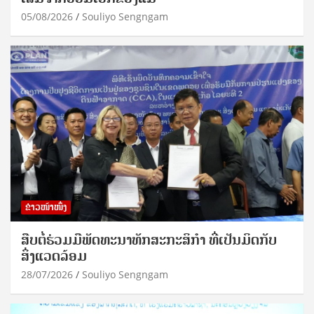
05/08/2026
Souliyo Sengngam
ຂ່າວໜ້າໜຶ່ງ
ສືບຕໍ່ຮ່ວມມືພັດທະນາທັກສະກະສິກຳ ທີ່ເປັນມິດກັບ
ສິ່ງແວດລ້ອມ
28/07/2026
Souliyo Sengngam