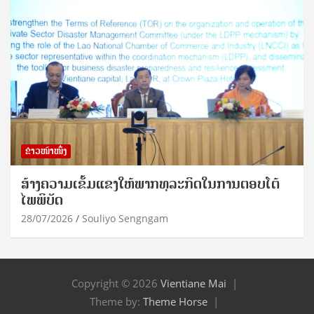
ຂ່າວໜ້າໜຶ່ງ
ສ້າງຄວາມເຂັ້ມແຂງໃຫ້ພາກທຸລະກິດໃນການຕອບໂຕ້
ໄພພິບັດ
28/07/2026
Souliyo Sengngam
Copyright © 2026
Vientiane Mai
Theme by:
Theme Horse