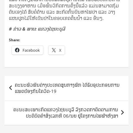
ສະບຽງອາຫານ ເມື່ອພົ້ນວິກິດການຄັ້ງນີ້ແລ້ວ ແມ່ນສາມາດກຸ້ມ
ຕົນເອງໄດ້ ສືບຕໍ່ຕ້ານ ແລະ ສະກັດກັ້ນບັນຫາໄຟປ່າ ແລະ ວາງ
ແຜນປູກໄມ້ໃຫ້ເປັນປ່າໃນຂອບເຂດຕົ້ນນໍ້າ ແລະ ອື່ນໆ.
# ຂ່າວ & ພາບ: ແຂວງໄຊຍະບູລີ
Share:
Facebook
X
Post
ຄະນະພົວພັນຕ່າງປະເທດສູນກາງພັກ ໄດ້ຮັບອຸປະກອນການ
navigation
ແພດປ້ອງກັນໂຄວິດ-19​
ຄະນະສະເພາະກິດແຂວງໄຊຍະບູລີ ລົງກວດກາຕິດຕາມການ
ປະຕິບັດຄໍາສັ່ງເລກທີ 06/ນຍ ຢູ່ໂຄງການໄຟຟ້າຫົງສາ​