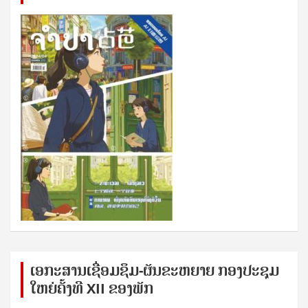
ເອກ​ະ​ສານ​ເຊ​ື່ອມ​ຊ​ຶມ-ຜັນ​ຂະ​ຫ​ຍາຍ ກອງ​ປະ​ຊຸມ​
ໃຫຍ່​ຄັ້ງ​ທີ XII ຂອງ​ພັກ