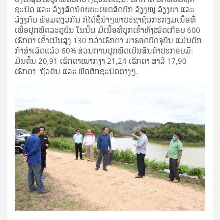
ຊະນິດ ແລະ ລ້ຽງສັດນ້ອຍປະເພດສັດປີກ ລ້ຽງໝູ ລ້ຽງປາ ແລະ
ລ້ຽງກົບ ພ້ອມດຽວກັນ ກໍໄດ້ຊີ້ນໍາໆພາປະຊາຊົນກະກຽມເນື້ອທີ່
ເພື່ອປູກພືດລະດູຝົນ ໃນນັ້ນ ມີເນື້ອທີ່ປູກເຂົ້າທັງໝົດເກືອບ 600
ເຮັກຕາ ເຂົ້າເນີນສູງ 130 ກວ່າເຮັກຕາ ມາຮອດປັດຈຸບັນ ແມ່ນຕົກ
ກ້າສຳເລັດແລ້ວ 60% ສ່ວນການປູກພືດເປັນສິນຄ້າປະກອບມີ:
ມັນຕົ້ນ 20,91 ເຮັກຕາໝາກງາ 21,24 ເຮັກຕາ ສາລີ 17,90
ເຮັກຕາ ຖົ່ວດິນ ແລະ ພືດຜັກຊະນິດຕ່າງໆ.