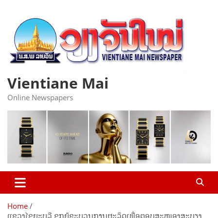
Skip
to
content
Vientiane Mai
Online Newspapers
Home
ແຂວງໄຊຍະບູລີ ຊຸກຍູ້ຂະບວນການຜະລິດເພື່ອຕອບສະໜອງສະບຽງ