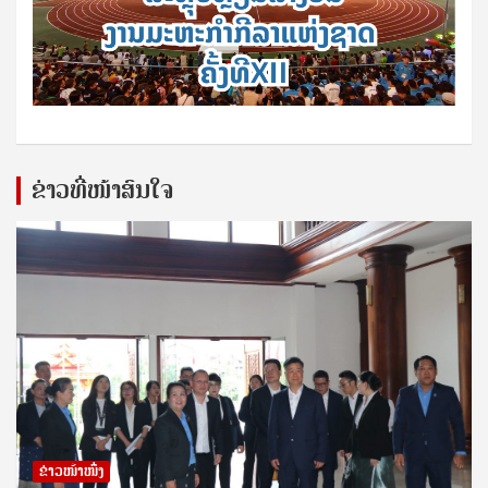
ຂ່າວທີ່ໜ້າສົນໃຈ
ຂ່າວໜ້າໜຶ່ງ