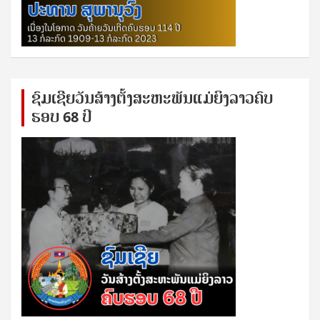
ຊົ​ມ​ເຊີຍ​ວັນ​ສ້າງ​ຕັ້ງ​ສະ​ຫະ​ພັນ​ແມ່​ຍິງ​​ລາວຄົບ​
ຮອບ 68 ປິ