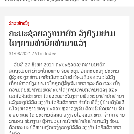
ຂ່າວໜ້າໜຶ່ງ
ຄະນະຊ່ວຍວຽກນາຍົກ ລົງຢ້ຽມຢາມ
ໂຄງການທ່າບົກທ່ານາແລ້ງ
31/08/2021
VTm Indee
​ວັນ​ທີ 27 ສິງຫາ 2021 ​ຄະນະຊ່ວຍວຽກທ່ານນາຍົກ
ລັດຖະມົນຕີ ນຳພາໂດຍທ່ານ ຈັນທະບູນ ລັດຕະນະວົງ ປະທານ
ຜູ້ຊ່ວຍວຽກທ່ານນາຍົກລັດຖະມົນຕີ ພ້ອມດ້ວຍ​ຄະນະ ໄດ້ລົງ
ເຄື່ອນໄຫວຢ້ຽມຢາມເພື່ອຊຸກຍູ້ສົ່ງເສີມພາກທຸລະກິດ ແລະ ເບິ່ງ
ຄວາມຄືບໜ້າການພັດທະນາໂຄງການທ່າບົກທ່ານາແລ້ງ ແລະ
ເຂດໂລຈິສຕິກພາກ ໂດຍສະເພາະໂຄງການພັດທະນາທ່າບົກທ່ານາ
ແລ້ງຂອງບໍລິສັດ ວຽງຈັນໂລຈິສຕິກພາກ ຈຳກັດ ທີ່ຕັ້ງຢູ່ບ້ານ​ດົງ​ໂພ​ສີ
​ເມືອງ​ຫາດ​ຊາຍ​ຟອງ ນະຄອນຫຼວງ​ວຽງ​ຈັນ ຕ້ອນຮັບໂດຍທ່ານ ຈັນ
ທອນ ສິດທິໄຊ ປະທານບໍລິສັດ ວຽງຈັນໂລຈິສຕິກພາກ ຈຳກັດ ທ່ານ
ສາຄອນ ພິລາງາມ ຜູ້ອຳນວຍການໃຫຍ່ທ່າບົກທ່ານາແລ້ງ ພ້ອມ
ດ້ວຍຄະນະບໍລິຫານຫຼັກແຫຼ່ງຂອງບໍລິສັດ ວຽງຈັນໂລຈິສຕິກພາກ
ຈໍາກັດ.