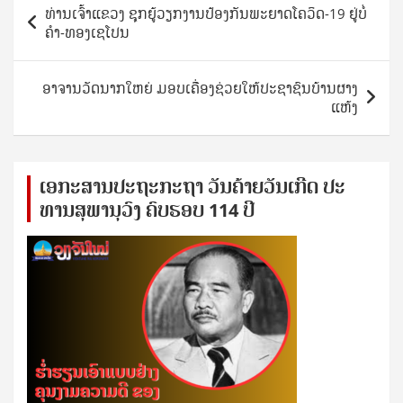
Post
ທ່ານເຈົ້າ​ແຂວງ​ ຊຸກ​ຍູ້ວຽກ​ງານ​ປ້ອງ​ກັນ​ພະ​ຍາດໂຄວິດ-19 ຢູ່ບໍ່​
navigation
ຄຳ-ທອງ​ເຊ​ໂປນ
ອາຈານ​ວັດ​ນາກ​ໃຫຍ່​ ມອບ​​ເຄື່ອງ​ຊ່ວຍ​ໃຫ້​ປະຊາຊົນ​ບ້ານ​ຜາງ​
ແຫ້ງ
ເອ​ກະ​ສານ​ປະ​ຖະ​ກະ​ຖ​າ ວັນ​ຄ້າຍ​ວັນ​ເກີດ ປ​ະ​
ທານ​ສຸ​ພາ​ນຸ​ວົງ ຄົບ​ຮອບ 114 ປີ