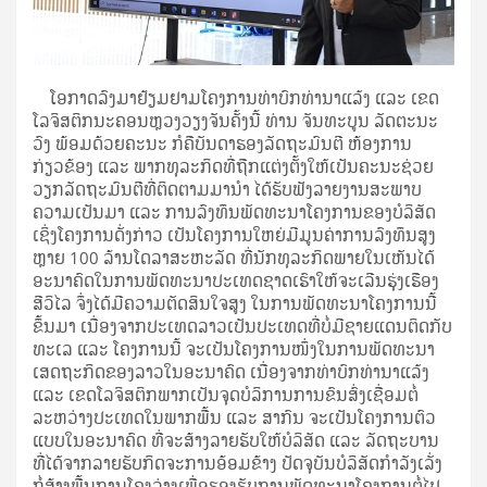
ໂອກາດລົງມາຢ້ຽມຢາມໂຄງການທ່າບົກທ່ານາແລ້ງ ແລະ ເຂດ
ໂລຈິສຕິກນະຄອນຫຼວງວຽງຈັນຄັ້ງ​ນີ້ ທ່ານ​ ຈັນທະບູນ ລັດຕະນະ
ວົງ ພ້ອມ​ດ້ວຍຄະນະ ​ກໍ​ຄື​ບັນດາ​ຮອງລັດຖະມົນຕີ ຫ້ອງການ​
ກ່ຽວຂ້ອງ ​ແລະ ພາກທຸລະກິດທີ່ຖືກແຕ່ງຕັ້ງໃຫ້ເປັນຄະນະຊ່ວຍ
ວຽກລັດຖະມົນຕີທີ່​ຕິດຕາມ​ມາ​ນຳ ​ໄດ້​ຮັບ​ຟັງ​​ລາຍ​ງານສະພາບ​
ຄວາມ​ເປັນ​ມາ ​ແລະ ການ​ລົງທຶນ​ພັດທະນາ​​ໂຄງການ​ຂອງ​ບໍລິສັດ ​
ເຊິ່ງ​ໂຄງການດັ່ງກ່າວ​ ເປັນ​ໂຄງການ​ໃຫຍ່ມີ​ມູນ​ຄ່າ​ການ​ລົງທຶນ​ສູງ​
ຫຼາຍ 100 ​ລ້ານ​ໂດລາ​ສະຫະລັດ​ ທີ່​ນັກທຸລະກິດພາຍ​ໃນ​​ເຫັນ​ໄດ້​
ອະນາຄົດ​ໃນ​ການ​ພັດທະນາ​ປະ​ເທດ​ຊາດ​ເຮົາ​ໃຫ້​ຈະ​ເລີ​ນຮຸ່ງ​ເຮືອງ​
ສີວິ​ໄລ ​ຈຶ່ງ​ໄດ້​ມີ​ຄວາມຕັດ​ສິນ​ໃຈ​ສູງ​ ໃນ​ການ​ພັດທະນາ​ໂຄງການ​ນີ້​
ຂຶ້ນ​ມາ ​ເນື່ອງ​ຈາກ​ປະ​ເທດ​ລາວ​ເປັນ​ປະ​ເທດ​ທີ່​ບໍ່​ມີ​ຊາຍ​ແດນ​ຕິດ​ກັບ​
ທະ​ເລ ​ແລະ ​ໂຄງການ​ນີ້​ ຈະ​ເປັນ​ໂຄງການ​ໜຶ່ງ​ໃນ​ການ​ພັດທະນາ​
ເສດຖະກິດ​ຂອງ​ລາວ​​ໃນ​ອະນາຄົດ ​ເນື່ອງຈາກທ່າບົກທ່ານາແລ້ງ
ແລະ ເຂດໂລຈິສຕິກ​ພາກເປັນ​ຈຸດ​ບໍລິການການ​ຂົນ​ສົ່ງ​ເຊື່ອມ​ຕໍ່
ລະຫວ່າງ​ປະ​ເທດ​ໃນ​ພາກ​ພື້ນ ​ແລະ ສາກົນ ຈະ​ເປັນ​ໂຄງການ​ຕົວ​
ແບບ​ໃນ​ອະນາຄົດ​ ທີ່​ຈະ​ສ້າງ​ລາຍ​ຮັບ​​ໃຫ້​ບໍລິສັດ ​ແລະ ລັດຖະບານ
ທີ່​ໄດ້​ຈາກ​ລາຍ​ຮັບ​ກິດຈະການ​ອ້ອມ​ຂ້າງ ​ປັດຈຸບັນ​ບໍລິສັດ​ກຳລັງ​​ເລັ່ງ
ກໍ່ສ້າງ​ພື້ນຖານ​ໂຄງ​ລ່າງ​ເພື່ອ​ຮອງ​ຮັບ​ການ​ພັດທະນາ​ໂຄງການຕໍ່​ໄປ ​