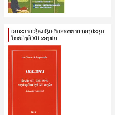
ເອກ​ະ​ສານ​ເຊ​ື່ອມ​ຊ​ຶມ-ຜັນ​ຂະ​ຫ​ຍາຍ ກອງ​ປະ​ຊຸມ​
ໃຫຍ່​ຄັ້ງ​ທີ XII ຂອງ​ພັກ