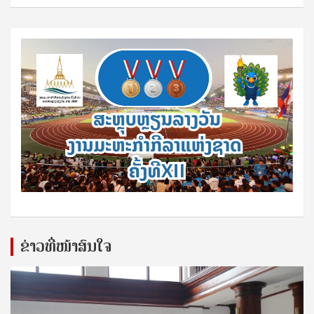
ຂ່າວທີ່ໜ້າສົນໃຈ