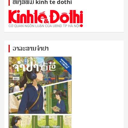
ໜັງ​ສື​ພິມ kinh te dothi
ວາລະສານຈຳປາ