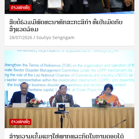
ຂ່າວໜ້າໜຶ່ງ
ສືບຕໍ່ຮ່ວມມືພັດທະນາທັກສະກະສິກຳ ທີ່ເປັນມິດກັບ
ສິ່ງແວດລ້ອມ
28/07/2026
Souliyo Sengngam
ຂ່າວໜ້າໜຶ່ງ
ສ້າງຄວາມເຂັ້ມແຂງໃຫ້ພາກທຸລະກິດໃນການຕອບໂຕ້