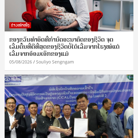
ຂ່າວໜ້າໜຶ່ງ
ຂອງຂວັນທໍາອິດທີ່ກໍານົດອະນາຄົດຂອງຊີວິດ ຈຸດ
ເລີ່ມຕົ້ນທີ່ດີທີ່ສຸດຂອງຊີວິດບໍ່ໄດ້ເລີ່ມຈາກໂຮງໝໍແຕ່
ເລີ່ມຈາກອ້ອມເອິກຂອງແມ່
05/08/2026
Souliyo Sengngam