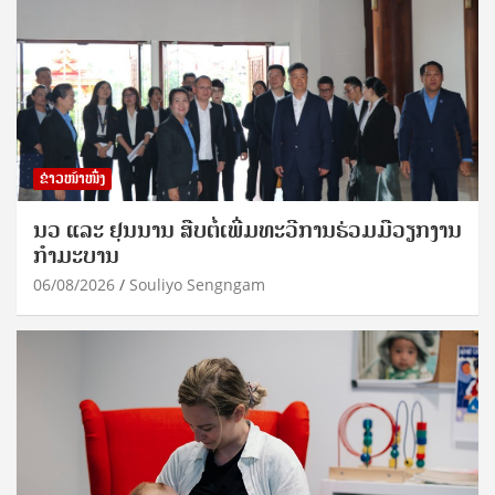
ຂ່າວໜ້າໜຶ່ງ
ນວ ແລະ ຢຸນນານ ສືບຕໍ່ເພີ່ມທະວີການຮ່ວມມືວຽກງານ
ກຳມະບານ
06/08/2026
Souliyo Sengngam