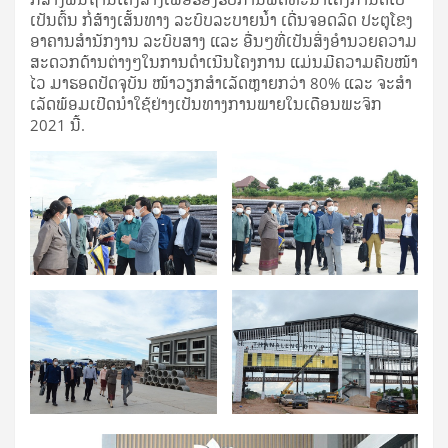
ເປັນ​ຕົ້ນ ​ກໍ່ສ້າງ​ເສັ້ນທາງ ລະບົບ​ລະບາຍ​ນໍ້າ ​ເດີ່ນຈອດ​ລົດ ປະຕູ​ໂຂງ​
ອາຄານສໍານັກງານ ລະບົບສາງ ​ແລະ ອື່ນໆ​ທີ່​ເປັນ​ສິ່ງ​ອຳນວຍ​ຄວາມ​
ສະດວກດ້ານຕ່າງໆ​ໃນ​ການ​ດຳ​ເນີນ​ໂຄງການ ​ແມ່ນ​ມີ​ຄວາມ​ຄືບ​ໜ້າ​​
ໄວ ​ມາ​ຮອດ​ປັດຈຸບັນ ໜ້າ​ວຽກສຳ​ເລັດຫຼາຍ​ກວ່າ 80% ​ແລະ ​ຈະ​ສຳ​
ເລັດພ້ອມ​ເປີດ​ນຳ​ໃຊ້​ຢ່າງ​ເປັນ​ທາງ​ການ​ພາຍ​ໃນ​ເດືອນ​ພະ​ຈິກ
2021 ນີ້.