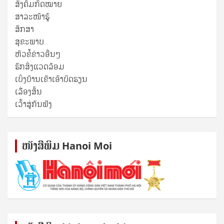
ສັງຄົມກົດໝາຍ
ສາລະໜ້າຮູ້
ສຶກສາ
ສຸ​ຂະ​ພາບ
ຫົວຂໍ້ຂ່າວອື່ນໆ
ຮັກສິ່ງແວດລ້ອມ
ເບິ່ງບ້ານເຂົາເອົາບົດຮຽນ
ເລື່ອງສັ້ນ
ເວົ້າສູ່ກັນຟັງ
ໜັງ​ສື​ພິມ Hanoi Moi