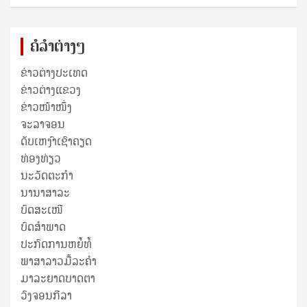
ຄໍລຳຕ່າງໆ
ຂ່າວຕ່າງປະເທດ
ຂ່າວ​ຕ່າງ​ແຂວງ
ຂ່າວໜ້າໜຶ່ງ
ຈະລາຈອນ
ດັບເຫງົາເຊົາຄຽດ
ທ່ອງທ່ຽວ
ນະວັດຕະກໍາ
ນານາສາລະ
ບົດສະເໜີ
ບົດສໍາພາດ
ປະກົດການຫຍໍ້ທໍ້
ພາສາລາວມື້ລະຄຳ
ມາລະຍາດບາດຕາ
ວົງຈອນກີລາ