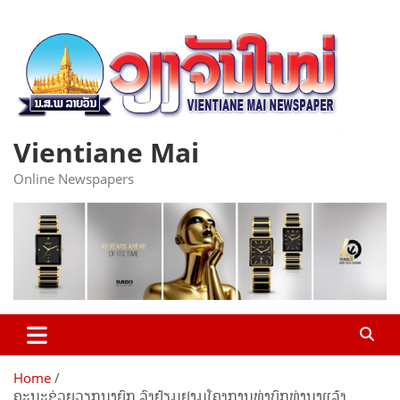
Skip
to
content
Vientiane Mai
Online Newspapers
Home
ຄະນະຊ່ວຍວຽກນາຍົກ ລົງຢ້ຽມຢາມໂຄງການທ່າບົກທ່ານາແລ້ງ