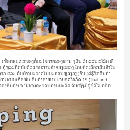
ີ 2 ເພື່ອຕອບສະໜອງຕໍ່ນະໂຍບາຍຂອງທ່ານ ຈຸລິນ ລັກສະນະວິສິດ ທີ່
ຄູ່ທຸລະກິດກັບຕົວແທນການຄ້າຂອງແຂວງ ໂດຍຄັດເລືອກສິນຄ້າໃນ
ົນລາວ ແລະ ຄົນຕ່າງປະເທດໃນນະຄອນຫຼວງວຽງຈັນ ໄດ້ຮູ້ຈັກສິນຄ້າ
ນຍ້ຳແຄມເປນເຊື່ອໝັ້ນສິນຄ້າອາຫານໄທປອດໂຄວິດ-19 (Thailand
ບຂອງສິນຄ້າໄທ ນັບແຕ່ຂະບວນການຜະລິດ ຈົນເຖິງມືຜູ້ບໍລິໂພກອີກ