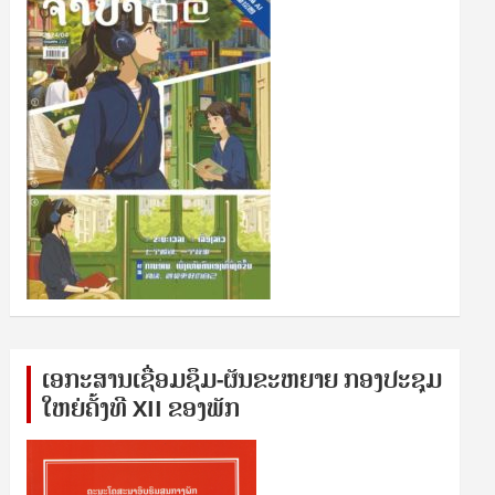
ເອກ​ະ​ສານ​ເຊ​ື່ອມ​ຊ​ຶມ-ຜັນ​ຂະ​ຫ​ຍາຍ ກອງ​ປະ​ຊຸມ​
ໃຫຍ່​ຄັ້ງ​ທີ XII ຂອງ​ພັກ