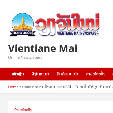
Skip
to
content
Vientiane Mai
Online Newspapers
ໜ້າຫຼັກ
ລົງໂຄສະນາ
ຕິດຕໍ່ພວກເຮົາ
ຂ່າວໜ້າໜຶ່ງ
Home
ຂະຫຍາຍການສົ່ງອອກໝາກໄມ້ໄທ ໂດຍເນັ້ນໃສ່ຊຸບເປີມາເກ
ຂ່າວໜ້າໜຶ່ງ