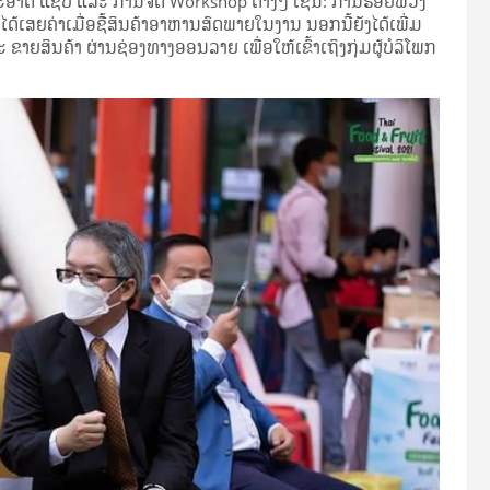
 ສະອາດ ແຊບ ແລະ ການຈັດ Workshop ຕ່າງໆ ເຊັ່ນ: ການຮ້ອຍພວງ
້ເສຍຄ່າເມື່ອຊື້ສິນຄ້າອາຫານສົດພາຍໃນງານ ນອກນີ້ຍັງໄດ້ເພີ່ມ
ຍສິນຄ້າ ຜ່ານຊ່ອງທາງອອນລາຍ ເພື່ອໃຫ້ເຂົ້າເຖິງກຸ່ມຜູ້ບໍລິໂພກ