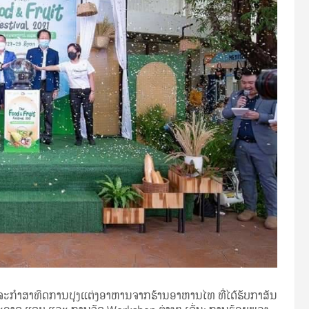
ກິດຈະກຳສາທິດການປຸງແຕ່ງອາຫານຈາກຮ້ານອາຫານໄທ ທີ່ໄດ້ຮັບກາສັນ