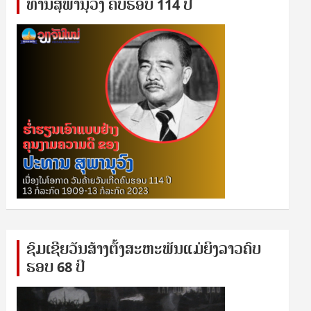
ທານ​ສຸ​ພາ​ນຸ​ວົງ ຄົບ​ຮອບ 114 ປີ
ຊົ​ມ​ເຊີຍ​ວັນ​ສ້າງ​ຕັ້ງ​ສະ​ຫະ​ພັນ​ແມ່​ຍິງ​​ລາວຄົບ​
ຮອບ 68 ປິ