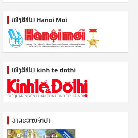
ໜັງ​ສື​ພິມ Hanoi Moi
ໜັງ​ສື​ພິມ kinh te dothi
ວາລະສານຈຳປາ