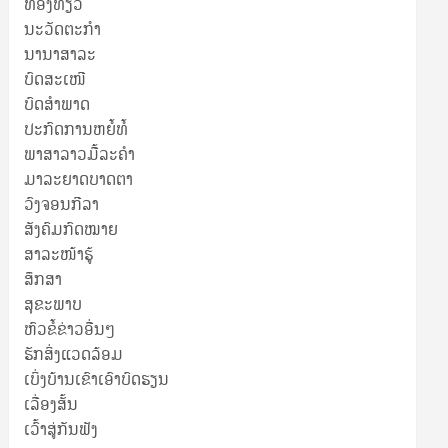
ທ່ອງທ່ຽວ
ນະວັດຕະກໍາ
ນານາສາລະ
ບົດສະເໜີ
ບົດສໍາພາດ
ປະກົດການຫຍໍ້ທໍ້
ພາສາລາວມື້ລະຄຳ
ມາລະຍາດບາດຕາ
ວົງຈອນກີລາ
ສັງຄົມກົດໝາຍ
ສາລະໜ້າຮູ້
ສຶກສາ
ສຸ​ຂະ​ພາບ
ຫົວຂໍ້ຂ່າວອື່ນໆ
ຮັກສິ່ງແວດລ້ອມ
ເບິ່ງບ້ານເຂົາເອົາບົດຮຽນ
ເລື່ອງສັ້ນ
ເວົ້າສູ່ກັນຟັງ