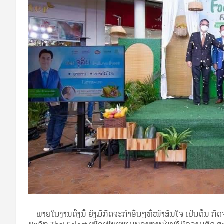
ພາຍໃນງານຄັ້ງນີ້ ຍັງມີກິດຈະກຳອື່ນໆທີ່ໜ້າສົນໃຈ ເປັນຕົ້ນ 