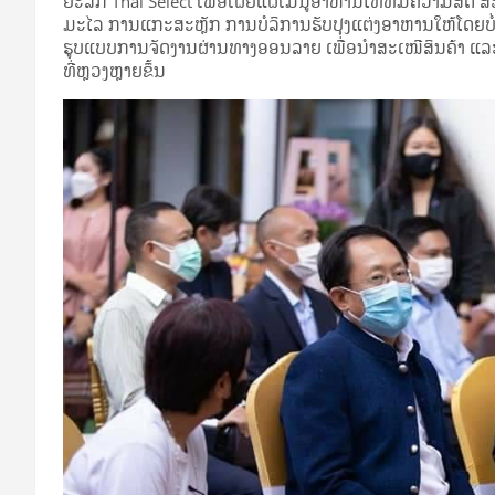
ຍະລັກ Thai Select ເພື່ອເຜີຍແຜ່ເມນູອາຫານໄທທີ່ມີຄວາມສົດ
ມະໄລ ການແກະສະຫຼັກ ການບໍລິການຮັບປຸງແຕ່ງອາຫານໃຫ້ໂດຍບໍ່ໄດ
ຮູບແບບການຈັດງານຜ່ານທາງອອນລາຍ ເພື່ອນຳສະເໜີສິນຄ້າ ແລະ ຂາ
ທີ່ຫຼວງຫຼາຍຂຶ້ນ