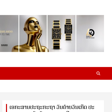
ເອ​ກະ​ສານ​ປະ​ຖະ​ກະ​ຖ​າ ວັນ​ຄ້າຍ​ວັນ​ເກີດ ປ​ະ​