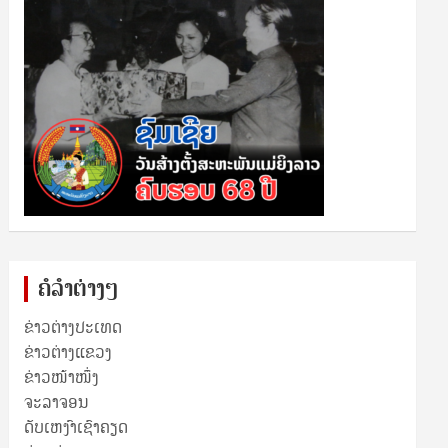
ຄໍລຳຕ່າງໆ
ຂ່າວຕ່າງປະເທດ
ຂ່າວ​ຕ່າງ​ແຂວງ
ຂ່າວໜ້າໜຶ່ງ
ຈະລາຈອນ
ດັບເຫງົາເຊົາຄຽດ