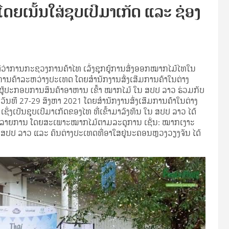
ເນັ້ນໃສ່ຊຸບເປີມາເກັດ ແລະ ຊ່ອງ
ີວ່າການກະຊວງການຄ້າໄທ ເລັ່ງຊຸກຍູ້ການສົ່ງອອກໝາກໄມ້ໄທໃນ
ສີມການຄ້າລະຫວ່າງປະເທດ ໂດຍສຳນັກງານສົ່ງເສີມການຄ້າໃນຕ່າງ
ູ້ປະກອບການສິນຄ້າອາຫານ ເຂົ້າ ໝາກໄມ້ ໃນ ສປປ ລາວ ຮ່ວມກັບ
ຶ້ນວັນທີ 27-29 ສິງຫາ 2021 ໂດຍສຳນັກງານສົ່ງເສີມການຄ້າໃນຕ່າງ
່ງເປັນຊຸບເປີມາເກັດຂອງໄທ ທີ່ເຂົ້າມາລົງທຶນ ໃນ ສປປ ລາວ ໄດ້
າ 30 ລາຍການ ໂດຍສະເພາະໝາກໄມ້ຕາມລະດູການ ເຊັ່ນ: ໝາກເງາະ
ກໃນ ສປປ ລາວ ແລະ ຄົນຕ່າງປະເທດທີ່ອາໃສຢູ່ນະຄອນຫຼວງວຽງຈັນ ໄດ້