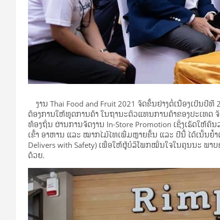
ງານ Thai Food and Fruit 2021 ຈັດຂຶ້ນຢ່າງຕໍ່ເນື່ອງເປັນປີທ
ຕ້ອງການໃຫ້ທູດການຄ້າ ໃນຖານະຕົວແທນການຄ້າຂອງປະເທດ ຈັບ
ທ້ອງຖິ່ນ ຜ່ານການຈັດງານ In-Store Promotion ເຊິ່ງເຮັດໃຫ້ຄ
ເຂົ້າ ອາຫານ ແລະ ໝາກໄມ້ໄທເພີ່ມຫຼາຍຂຶ້ນ ແລະ ປີນີ້ ໄດ້ເນັ້
Delivers with Safety) ເພື່ອໃຫ້ຜູ້ບໍລິໂພກໝັ່ນໃຈໃນຄຸນນະ ພາ
ດ້ວຍ.