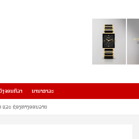
ວົງຈອນກີລາ
ນານາສາລະ
ັດ ແລະ ຊ່ອງທາງອອນລາຍ