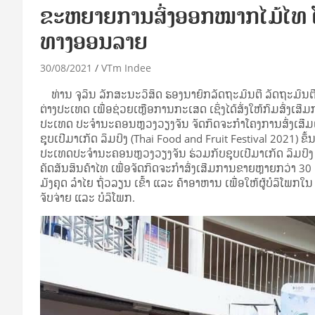
ຂະຫຍາຍການສົ່ງອອກໝາກໄມ້ໄທ ໂດຍ
ທາງອອນລາຍ
30/08/2021
VTm Indee
ທ່ານ ຈຸລິນ ລັກສະນະວິສິດ ຮອງນາຍົກລັດຖະມົນຕີ ລັດຖະມົນຕ
ຕ່າງປະເທດ ເພື່ອຊ່ວຍເຫຼືອການກະເສດ ເຊິ່ງໄດ້ສັ່ງໃຫ້ກົມສົ່ງເ
ປະເທດ ປະຈຳນະຄອນຫຼວງວຽງຈັນ ຈັດກິດຈະກຳໂຄງການສົ່ງເສີມຜ
ຊຸບເປີມາເກັດ ລິມປິງ (Thai Food and Fruit Festival 2021) ຂ
ປະເທດປະຈຳນະຄອນຫຼວງວຽງຈັນ ຮ່ວມກັບຊຸບເປີມາເກັດ ລິມປິງ ເຊິ
ຄັດສັນສິນຄ້າໄທ ເພື່ອຈັດກິດຈະກໍາສົ່ງເສີມການຂາຍຫຼາຍກວ່
ມັງຄຸດ ລຳໄຍ ຖົ່ວລຽນ ເຂົ້າ ແລະ ຄ້າອາຫານ ເພື່ອໃຫ້ຜູ້ບໍລິໂພ
ຈັບຈ່າຍ ແລະ ບໍລິໂພກ.