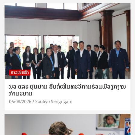
ຂ່າວໜ້າໜຶ່ງ
ນວ ແລະ ຢຸນນານ ສືບຕໍ່ເພີ່ມທະວີການຮ່ວມມືວຽກງານ
ກຳມະບານ
06/08/2026
Souliyo Sengngam