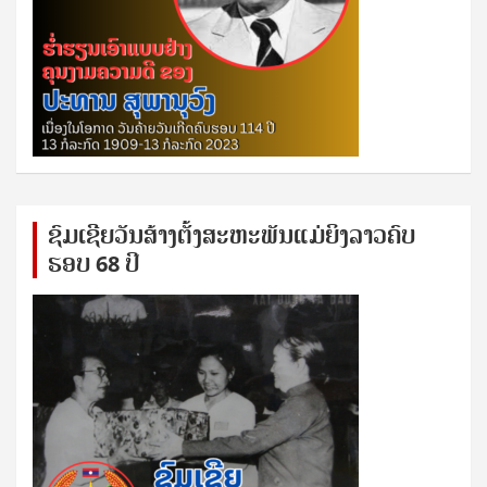
ຊົ​ມ​ເຊີຍ​ວັນ​ສ້າງ​ຕັ້ງ​ສະ​ຫະ​ພັນ​ແມ່​ຍິງ​​ລາວຄົບ​
ຮອບ 68 ປິ