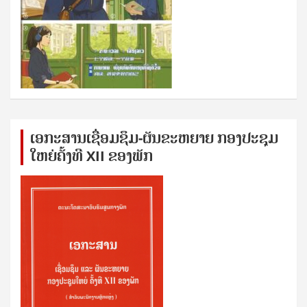
ເອກ​ະ​ສານ​ເຊ​ື່ອມ​ຊ​ຶມ-ຜັນ​ຂະ​ຫ​ຍາຍ ກອງ​ປະ​ຊຸມ​
ໃຫຍ່​ຄັ້ງ​ທີ XII ຂອງ​ພັກ