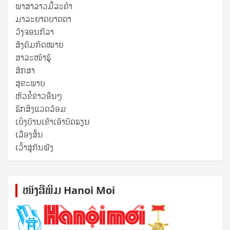
ພາສາລາວມື້ລະຄຳ
ມາລະຍາດບາດຕາ
ວົງຈອນກີລາ
ສັງຄົມກົດໝາຍ
ສາລະໜ້າຮູ້
ສຶກສາ
ສຸ​ຂະ​ພາບ
ຫົວຂໍ້ຂ່າວອື່ນໆ
ຮັກສິ່ງແວດລ້ອມ
ເບິ່ງບ້ານເຂົາເອົາບົດຮຽນ
ເລື່ອງສັ້ນ
ເວົ້າສູ່ກັນຟັງ
ໜັງ​ສື​ພິມ Hanoi Moi