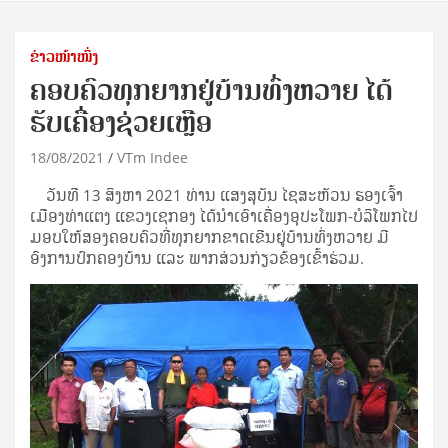
ຂ່າວໜ້າໜຶ່ງ
ຄອບຄົວທຸກຍາກຢູ່ບ້ານທົ່ງຫວາຍ ໄດ້
ຮັບເຄື່ອງຊ່ວຍເຫຼືອ
18/08/2021
VTm Indee
ວັນທີ 13 ສິງຫາ 2021 ທ່ານ ແສງສຸບັນ ໄຊສະຫັວນ ຮອງເຈົ້າ
ເມືອງທ່າແຕງ ແຂວງເຊກອງ ໄດ້ນໍາເອົາເຄື່ອງອຸປະໂພກ-ບໍລິໂພກໄປ
ມອບໃຫ້ສອງຄອບຄົວທີ່ທຸກຍາກຂາດເຂີນຢູ່ບ້ານທົ່ງຫວາຍ ມີ
ອົງການປົກຄອງບ້ານ ແລະ ພາກສ່ວນກ່ຽວຂ້ອງເຂົ້າຮ່ວມ.