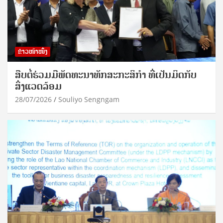
ຂ່າວໜ້າໜຶ່ງ
ສືບຕໍ່ຮ່ວມມືພັດທະນາທັກສະກະສິກຳ ທີ່ເປັນມິດກັບ
ສິ່ງແວດລ້ອມ
28/07/2026
Souliyo Sengngam