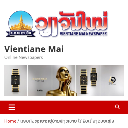
Skip
to
content
Vientiane Mai
Online Newspapers
Home
ຄອບຄົວທຸກຍາກຢູ່ບ້ານທົ່ງຫວາຍ ໄດ້ຮັບເຄື່ອງຊ່ວຍເຫຼືອ