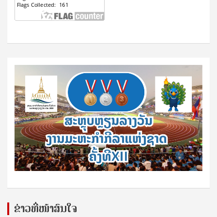
ຂ່າວທີ່ໜ້າສົນໃຈ