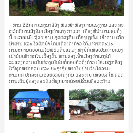
ທ່ານ ສີສັກດາ ແສງນາລີວົງ ຫົວໜ້າຫ້ອງການແຮງງານ ແລະ ສະ
ຫວັດດີການສັງຄົມເມືອງທ່າແຕງ ກ່າວວ່າ: ເຄື່ອງທີ່ນໍາມາມອບຄັ້ງ
ນີ້ ປະກອບມີ: ຖ້ວຍ ຊາມ ຊຸດແຕ່ງກິນ ເຄື່ອງນຸ່ງຫົ່ມ ເຂົ້າສານ ເກືອ
ນ້ຳຕານ ແລະ ໂອຕັກນ້ຳ ໂດຍເຄື່ອງດັ່ງກ່າວ ໄດ້ມາຈາກຄະນະ
ກໍາມະການຄວບຄຸມໄພພິບັດຂັ້ນແຂວງ ທັງນີ້ກໍເພື່ອເປັນການແບ່ງ
ເບົາບັນເທົາທຸກໃນເບື້ອງຕົ້ນ ທ່ານຮອງເຈົ້າເມືອງທ່າແຕງໄດ້
ສະແດງຄວາມເປັນຫ່ວງເປັນໄຍຕໍ່ຄອບຄົວດັ່ງກ່າວ ພ້ອມຮຽກຮ້ອງ
ໃຫ້ທຸກພາກສ່ວນ ແລະ ປະຊາຊົນພາຍໃນບ້ານຈົ່ງມີຄວາມ
ສາມັກຄີ ປຸກລະດົມຊ່ວຍເຫຼືອເຊິ່ງກັນ ແລະ ກັນ ເພື່ອເຮັດໃຫ້ຊີວິດ
ການເປັນຢູ່ຂອງຄອບຄົວທີ່ທຸກຍາກຄ່ອຍດີຂຶ້ນເທື່ອລະກ້າວ.