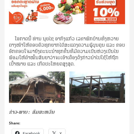
ໂອກາດນີ້ ທ່ານ ນຸຍໄຊ ອາກິງແກ້ວ ເລຂາພັກບ້ານທົ່ງຫວາຍ
ຕາງໜ້າໃຫ້ຄອບຄົວທຸກຍາກໄດ້ສະແດງຄວາມຮູ້ບຸນຄຸນ ແລະ ຂອບ
ອົກຂອບໃຈມາຍັງຄະນະນໍາທຸກຂັ້ນທີ່ມີຄວາມເປັນຫ່ວງເປັນໄຍ
ພ້ອມໃຫ້ຄໍາໝັ້ນສັນຍາວ່າຈະເອົາເຄື່ອງດັ່ງກ່າວນໍາໄປໃຊ້ໃຫ້ຖືກ
ເປົ້າໝາຍ ແລະ ເກີດປະໂຫຍດສູງສຸດ.
ຂ່າວ-ພາບ : ສົມສະຫວັນ
Share:
Facebook
X