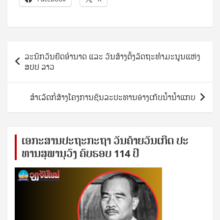
Post
ລະນຶກວັນຢຶດອໍານາດ ແລະ ວັນສ້າງຕັ້ງລັດຖະທໍາມະນູນແຫ່ງ
navigation
ສປປ ລາວ
​ສຳ​ເລັດ​ກໍ່ສ້າງໂຄງການ​ຊົນລະປະທານ​ອ່າງ​ເກັບ​ນໍ້າ​ນໍ້າ​ແກບ​
ເອ​ກະ​ສານ​ປະ​ຖະ​ກະ​ຖ​າ ວັນ​ຄ້າຍ​ວັນ​ເກີດ ປ​ະ​
ທານ​ສຸ​ພາ​ນຸ​ວົງ ຄົບ​ຮອບ 114 ປີ