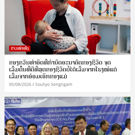
ຂ່າວໜ້າໜຶ່ງ
ຂອງຂວັນທໍາອິດທີ່ກໍານົດອະນາຄົດຂອງຊີວິດ ຈຸດ
ເລີ່ມຕົ້ນທີ່ດີທີ່ສຸດຂອງຊີວິດບໍ່ໄດ້ເລີ່ມຈາກໂຮງໝໍແຕ່
ເລີ່ມຈາກອ້ອມເອິກຂອງແມ່
05/08/2026
Souliyo Sengngam