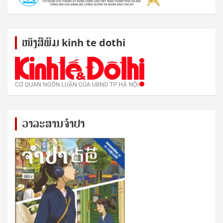
ໜັງ​ສື​ພິມ kinh te dothi
ວາລະສານຈຳປາ