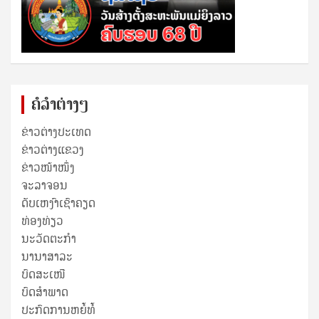
ຄໍລຳຕ່າງໆ
ຂ່າວຕ່າງປະເທດ
ຂ່າວ​ຕ່າງ​ແຂວງ
ຂ່າວໜ້າໜຶ່ງ
ຈະລາຈອນ
ດັບເຫງົາເຊົາຄຽດ
ທ່ອງທ່ຽວ
ນະວັດຕະກໍາ
ນານາສາລະ
ບົດສະເໜີ
ບົດສໍາພາດ
ປະກົດການຫຍໍ້ທໍ້