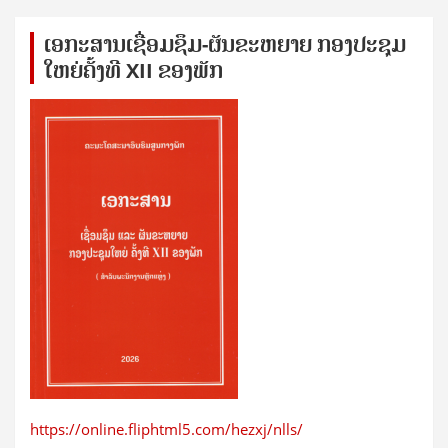
ເອກ​ະ​ສານ​ເຊ​ື່ອມ​ຊ​ຶມ-ຜັນ​ຂະ​ຫ​ຍາຍ ກອງ​ປະ​ຊຸມ​
ໃຫຍ່​ຄັ້ງ​ທີ XII ຂອງ​ພັກ
https://online.fliphtml5.com/hezxj/nlls/