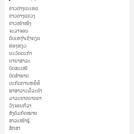
ຂ່າວຕ່າງປະເທດ
ຂ່າວ​ຕ່າງ​ແຂວງ
ຂ່າວໜ້າໜຶ່ງ
ຈະລາຈອນ
ດັບເຫງົາເຊົາຄຽດ
ທ່ອງທ່ຽວ
ນະວັດຕະກໍາ
ນານາສາລະ
ບົດສະເໜີ
ບົດສໍາພາດ
ປະກົດການຫຍໍ້ທໍ້
ພາສາລາວມື້ລະຄຳ
ມາລະຍາດບາດຕາ
ວົງຈອນກີລາ
ສັງຄົມກົດໝາຍ
ສາລະໜ້າຮູ້
ສຶກສາ