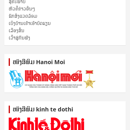
ສຸ​ຂະ​ພາບ
ຫົວຂໍ້ຂ່າວອື່ນໆ
ຮັກສິ່ງແວດລ້ອມ
ເບິ່ງບ້ານເຂົາເອົາບົດຮຽນ
ເລື່ອງສັ້ນ
ເວົ້າສູ່ກັນຟັງ
ໜັງ​ສື​ພິມ Hanoi Moi
ໜັງ​ສື​ພິມ kinh te dothi