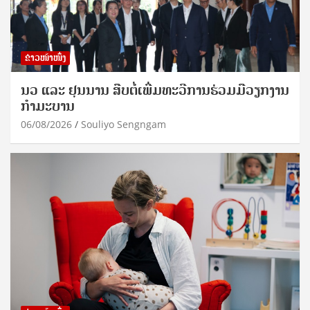
ຂ່າວໜ້າໜຶ່ງ
ນວ ແລະ ຢຸນນານ ສືບຕໍ່ເພີ່ມທະວີການຮ່ວມມືວຽກງານ
ກຳມະບານ
06/08/2026
Souliyo Sengngam