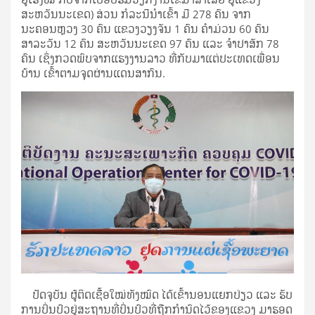
ສະຫວັນນະເຂດ) ສ່ວນ ກໍລະນີນໍາເຂົ້າ ມີ 278 ຄົນ ຈາກ
ນະຄອນຫຼວງ 30 ຄົນ ແຂວງວຽງຈັນ 1 ຄົນ ຄຳມ່ວນ 60 ຄົນ
ສາລະວັນ 12 ຄົນ ສະຫວັນນະເຂດ 97 ຄົນ ແລະ ຈໍາປາສັກ 78
ຄົນ ເຊິ່ງກວດພົບຈາກແຮງງານລາວ ທີ່ກັບມາແຕ່ປະເທດເພື່ອນ
ບ້ານ ເຂົ້າຕາມຈຸດຜ່ານແດນສາກົນ.
ປັດຈຸບັນ ຜູ້ຕິດເຊື້ອໃໝ່ທັງໝົດ ໄດ້ເຂົ້ານອນແຍກປ່ຽວ ແລະ ຮັບ
ການປິ່ນປົວຢູ່ສະຖານທີ່ປິ່ນປົວທີ່ຖືກກຳນົດໄວ້ຂອງແຂວງ ມາຮອດ