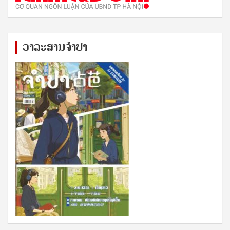
ວາລະສານຈຳປາ