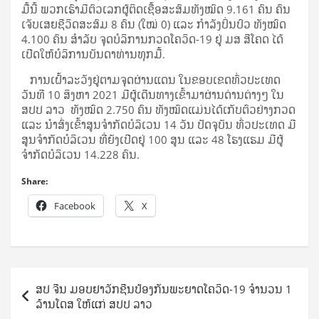
ມື້ນີ້ ພວກເຮົາມີຕົວເລກຜູ້ຕິດເຊື້ອສະສົມທັງໝົດ 9.161 ຄົນ ຄົນ
ເຈັບເສຍຊີວິດສະສົມ 8 ຄົນ (ໃໝ່ 0) ແລະ ກໍາລັງປິ່ນປົວ ທັງໝົດ
4.100 ຄົນ ສຳລັບ ຈຸດບໍລິການກວດໂຄວິດ-19 ຢູ່ ມສ ສີໂຄດ ໄດ້
ເປີດໃຫ້ບໍລິການບັນດາທ່ານທຸກມື້.
ການເຝົ້າລະວັງຢູ່ຕາມຈຸດຜ່ານແດນ ໃນຂອບເຂດທົ່ວປະເທດ
ວັນທີ 10 ສິງຫາ 2021 ມີຜູ້ເດີນທາງເຂົ້າມາຜ່ານດ່ານຕ່າງໆ ໃນ
ສປປ ລາວ ທັງໝົດ 2.750 ຄົນ ທັງໝົດແມ່ນໄດ້ເກັບຕົວຢ່າງກວດ
ແລະ ນຳສົ່ງເຂົ້າສູນຈຳກັດບໍລິເວນ 14 ວັນ ປັດຈຸບັນ ທົ່ວປະເທດ ມີ
ສູນຈຳກັດບໍລິເວນ ທີ່ຍັງເປີດຢູ່ 100 ສູນ ແລະ 48 ໂຮງແຮມ ມີຜູ້
ຈຳກັດບໍລິເວນ 14.228 ຄົນ.
Share:
Facebook
X
Post
ສປ ຈີນ ມອບຢາວັກຊີນປ້ອງກັນພະຍາດໂຄວິດ-19 ຈຳນວນ 1
navigation
ລ້ານໂດສ ໃຫ້ແກ່ ສປປ ລາວ