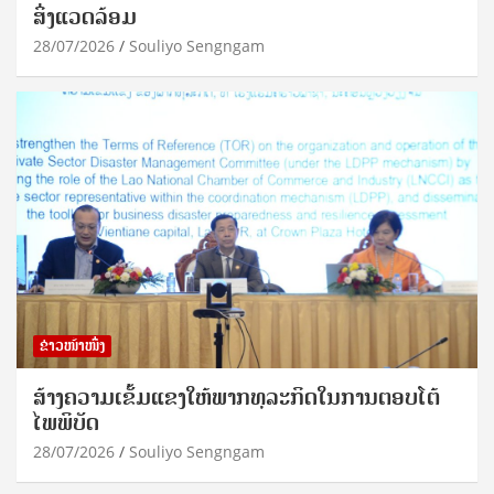
ສິ່ງແວດລ້ອມ
28/07/2026
Souliyo Sengngam
ຂ່າວໜ້າໜຶ່ງ
ສ້າງຄວາມເຂັ້ມແຂງໃຫ້ພາກທຸລະກິດໃນການຕອບໂຕ້
ໄພພິບັດ
28/07/2026
Souliyo Sengngam