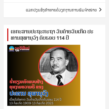
ແລກປ່ຽນສິ່ງທ້າທາຍຕໍ່ວຽກງານການພິມຈຳໜ່າຍ
ເອ​ກະ​ສານ​ປະ​ຖະ​ກະ​ຖ​າ ວັນ​ຄ້າຍ​ວັນ​ເກີດ ປ​ະ​
ທານ​ສຸ​ພາ​ນຸ​ວົງ ຄົບ​ຮອບ 114 ປີ