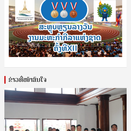
ຂ່າວທີ່ໜ້າສົນໃຈ