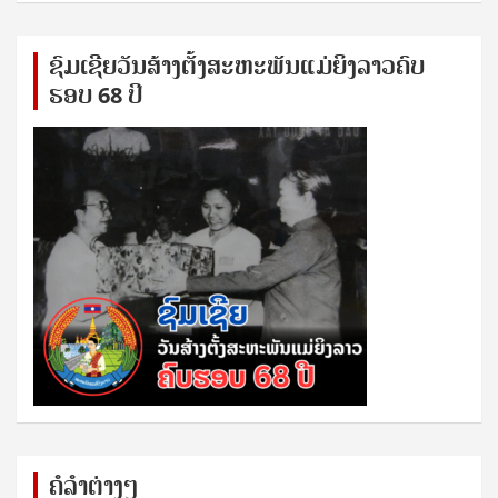
ຊົ​ມ​ເຊີຍ​ວັນ​ສ້າງ​ຕັ້ງ​ສະ​ຫະ​ພັນ​ແມ່​ຍິງ​​ລາວຄົບ​
ຮອບ 68 ປິ
ຄໍລຳຕ່າງໆ