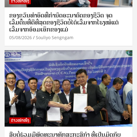
ຂ່າວໜ້າໜຶ່ງ
ຂອງຂວັນທໍາອິດທີ່ກໍານົດອະນາຄົດຂອງຊີວິດ ຈຸດ
ເລີ່ມຕົ້ນທີ່ດີທີ່ສຸດຂອງຊີວິດບໍ່ໄດ້ເລີ່ມຈາກໂຮງໝໍແຕ່
ເລີ່ມຈາກອ້ອມເອິກຂອງແມ່
05/08/2026
Souliyo Sengngam
ຂ່າວໜ້າໜຶ່ງ
ສືບຕໍ່ຮ່ວມມືພັດທະນາທັກສະກະສິກຳ ທີ່ເປັນມິດກັບ