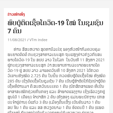
ຂ່າວໜ້າໜຶ່ງ
ພົບຜູ້ຕິດເຊື້ອໂຄວິດ-19 ໃໝ່ ໃນຊຸມຊົນ
7 ຄົນ
11/08/2021
VTm Indee
ທ່ານ ສີສະຫວາດ ສຸດທານີລະໄຊ ຮອງຫົວໜ້າກົມຄວບຄຸມ
ພະຍາດຕິດຕໍ່ ກະຊວງສາທາລະນະສຸກ ຖະແຫຼງຂ່າວກ່ຽວກັບສະ
ພາບໂຄວິດ-19 ໃນ ສປປ ລາວ ໃນໂລກ ໃນວັນທີ 11 ສິງຫາ 2021
ຢູ່ກະຊວງສາທາລະນະສຸກ ວ່າ:ສະພາບການລະບາດພະຍາດໂຄ
ວິດ-19 ຢູ່ ສປປ ລາວ ມາຮອດວັນທີ 10 ສິງຫາ 2021 ໄດ້ກວດ
ວິເຄາະທັງໝົດ 2.725 ຄົນ ໃນນັ້ນ ກວດພົບຜູ້ຕິດເຊື້ອໃໝ່ ທັງໝົດ
285 ຄົນ ເຊິ່ງຕິດເຊື້ອໃນຊຸມຊົນ 7 ຄົນ ເປັນຜູ້ສຳຜັດໃກ້ຊິດນຳຜູ້ຕິດ
ເຊື້ອທີ່ຜ່ານມາ ຄື:ສະຫວັນນະເຂດ 1 ຄົນ (ນັກສຶກສາແພດ ທີ່ເປັນ
ອາສາສະໝັກຊ່ວຍກັ່ນກອງ ແລະ ສໍາພາດແຮງງານ ເຊິ່ງເຮັດວຽກຢູ່
ສູນໄດ້ 1 ເດືອນ) ຈຳປາສັກ 2 ຄົນ (ທັງສອງ ແມ່ນພະນັກງານ ປກສ
ປະຈຳຢູ່ດ່ານ) ບໍ່ແກ້ວ 3 ຄົນ (ເມືອງຕົ້ນເຜິ້ງ) ເປັນຄົນລາວ 1 ຄົນ
ສປ ຈີນ 1 ຄົນ ແລະ ສສ ຫວຽດນາມ 1 ຄົນ ອັດຕະປື 1 ຄົນ (ແພດ
ຢູ່ໂຮງໝໍ ກັບຈາກໄປອົບຮົມວຽກງານໄຂ້ມາລາເລຍ ຢູ່ແຂວງ