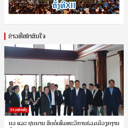
ຂ່າວທີ່ໜ້າສົນໃຈ
ຂ່າວໜ້າໜຶ່ງ
ນວ ແລະ ຢຸນນານ ສືບຕໍ່ເພີ່ມທະວີການຮ່ວມມືວຽກງານ