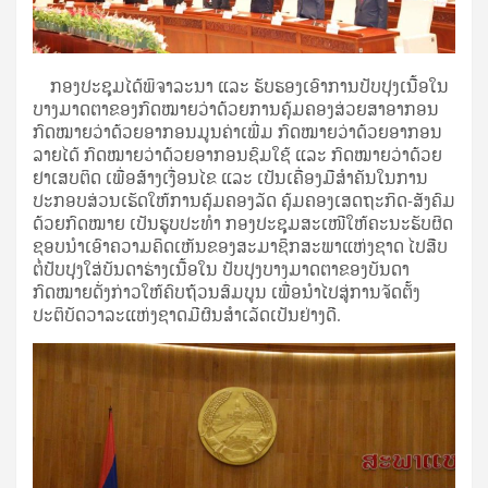
ກອງປະຊຸມໄດ້ພິຈາລະນາ ແລະ ຮັບຮອງເອົາການປັບປຸງເນື້ອໃນ
ບາງມາດຕາຂອງກົດໝາຍວ່າດ້ວຍການຄຸ້ມຄອງສ່ວຍສາອາກອນ
ກົດໝາຍວ່າດ້ວຍອາກອນມູນຄ່າເພີ່ມ ກົດໝາຍວ່າດ້ວຍອາກອນ
ລາຍໄດ້ ກົດໝາຍວ່າດ້ວຍອາກອນຊົມໃຊ້ ແລະ ກົດໝາຍວ່າດ້ວຍ
ຢາເສບຕິດ ເພື່ອສ້າງເງື່ອນໄຂ ແລະ ເປັນເຄື່ອງມືສໍາຄັນໃນການ
ປະກອບສ່ວນເຮັດໃຫ້ການຄຸ້ມຄອງລັດ ຄຸ້ມຄອງເສດຖະກິດ-ສັງຄົມ
ດ້ວຍກົດໝາຍ ເປັນຮູບປະທໍາ ກອງປະຊຸມສະເໜີໃຫ້ຄະນະຮັບຜິດ
ຊອບນໍາເອົາຄວາມຄິດເຫັນຂອງສະມາຊິກສະພາແຫ່ງຊາດ ໄປສືບ
ຕໍ່ປັບປຸງໃສ່ບັນດາຮ່າງເນື້ອໃນ ປັບປຸງບາງມາດຕາຂອງບັນດາ
ກົດໝາຍດັ່ງກ່າວໃຫ້ຄົບຖ້ວນສົມບູນ ເພື່ອນໍາໄປສູ່ການຈັດຕັ້ງ
ປະຕິບັດວາລະແຫ່ງຊາດມີຜົນສໍາເລັດເປັນຢ່າງດີ.