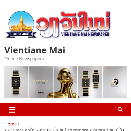
Skip
to
content
Vientiane Mai
Online Newspapers
Home
ກອງປະຊຸມສະໄໝວິສາມັນເທື່ອທີ 1 ຂອງສະພາແຫ່ງຊາດຊຸດທີ IX ໄດ້