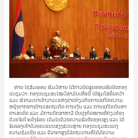
ທ່ານ ໄຊສົມພອນ ພົມວິຫານ ໄດ້ກ່າວບົດສູນທອນພົດປິດກອງ
ປະຊຸມວ່າ: ກອງປະຊຸມສະໄໝວິສາມັນເທື່ອນີ້ ໄດ້ສຸມໃສ່ຄົ້ນຄວ້າ
ແລະ ພິຈາລະນາເອົາວາລະແຫ່ງຊາດກ່ຽວກັບການແກ້ໄຂຄວາມ
ຫຍຸ້ງຍາກທາງດ້ານເສດຖະກິດ-ການເງິນ ແລະ ການແກ້ໄຂບັນຫາ
ຢາເສບຕິດ ແລະ ມີການປຶກສາຫາລື ປັບປຸງກົດໝາຍທີ່ກ່ຽວຂ້ອງ
ດ້ວຍຈິດໃຈເຄັ່ງຮ້ອນ ເຕັມໄປດ້ວຍຄວາມຮັບຜິດຊອບສູງ ແລະ ໄດ້
ຮັບຮອງເອົາດ້ວຍຄະແນນສຽງສ່ວນຫຼາຍ ກອງປະຊຸມສະແດງ
ຄວາມຊົມເຊີຍ ແລະ ຕີລາຄາສູງຕໍ່ລັດຖະບານທີ່ໄດ້ມີຄວາມ