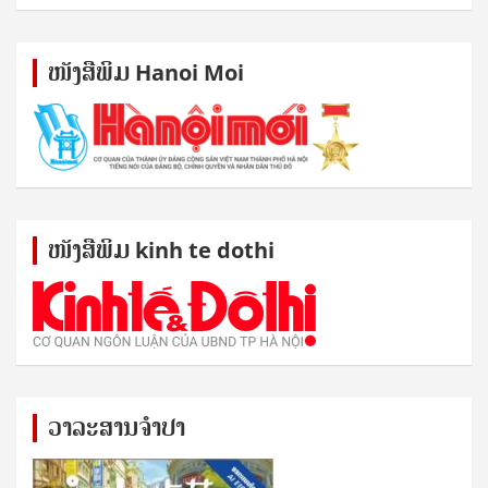
ໜັງ​ສື​ພິມ Hanoi Moi
ໜັງ​ສື​ພິມ kinh te dothi
ວາລະສານຈຳປາ