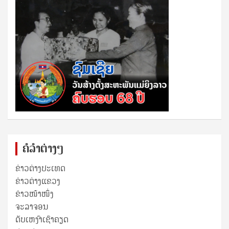
ຄໍລຳຕ່າງໆ
ຂ່າວຕ່າງປະເທດ
ຂ່າວ​ຕ່າງ​ແຂວງ
ຂ່າວໜ້າໜຶ່ງ
ຈະລາຈອນ
ດັບເຫງົາເຊົາຄຽດ