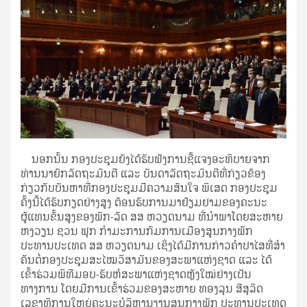
ນອກນັ້ນ ກອງປະຊຸມຍັງໄດ້ຮັບຟັງການຊີ້ແຈງອະທິບາຍຈາກ
ທ່ານນາຍົກລັດຖະມົນຕີ ແລະ ບັນດາລັດຖະມົນຕີທີ່ກ່ຽວຂ້ອງ
ກ່ຽວກັບບັນຫາທີ່ກອງປະຊຸມມີຄວາມສົນໃຈ ພິເສດ ກອງປະຊຸມ
ຄັ້ງນີ້ໄດ້ຮັບກຽດຢ່າງສູງ ຕ້ອນຮັບການມາຢ້ຽມຢາມຂອງຄະນະ
ຜູ້ແທນຂັ້ນສູງຂອງພັກ-ລັດ ສສ ຫວຽດນາມ ທີ່ນໍາພາໂດຍສະຫາຍ
ຫງວຽນ ຊວນ ຟຸກ ກໍາມະການກົມການເມືອງສູນກາງພັກ
ປະທານປະເທດ ສສ ຫວຽດນາມ ເຊິ່ງໄດ້ມີການກ່າວຄໍາປາໄສທີ່ສໍາ
ຄັນຕໍ່ກອງປະຊຸມສະໄໝວິສາມັນຂອງສະພາແຫ່ງຊາດ ແລະ ໄດ້
ເຂົ້າຮ່ວມພິທີມອບ-ຮັບຫໍສະພາແຫ່ງຊາດຫຼັງໃໝ່ຢ່າງເປັນ
ທາງການ ໂດຍມີການເຂົ້າຮ່ວມຂອງສະຫາຍ ທອງລຸນ ສີສຸລິດ
ເລຂາທິການໃຫຍ່ຄະນະບໍລິຫານງານສູນກາງພັກ ປະທານປະເທດ