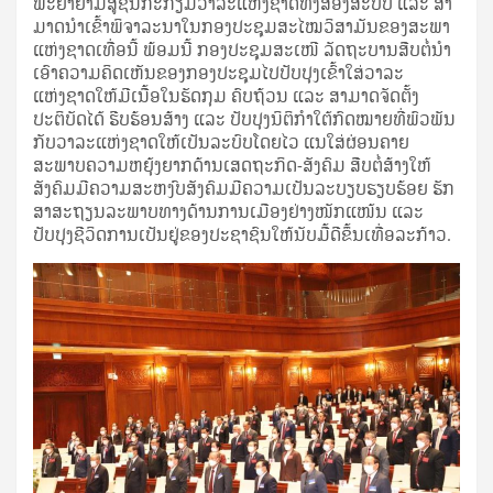
ພະຍາຍາມສູ້ຊົນກະກຽມວາລະແຫ່ງຊາດທັງສອງສະບັບ ແລະ ສາ
ມາດນໍາເຂົ້າພິຈາລະນາໃນກອງປະຊຸມສະໄໝວິສາມັນຂອງສະພາ
ແຫ່ງຊາດເທື່ອນີ້ ພ້ອມນີ້ ກອງປະຊຸມສະເໜີ ລັດຖະບານສືບຕໍ່ນໍາ
ເອົາຄວາມຄິດເຫັນຂອງກອງປະຊຸມໄປປັບປຸງເຂົ້າໃສ່ວາລະ
ແຫ່ງຊາດໃຫ້ມີເນື້ອໃນຮັດກຸມ ຄົບຖ້ວນ ແລະ ສາມາດຈັດຕັ້ງ
ປະຕິບັດໄດ້ ຮີບຮ້ອນສ້າງ ແລະ ປັບປຸງນິຕິກໍາໃຕ້ກົດໝາຍທີ່ພົວພັນ
ກັບວາລະແຫ່ງຊາດໃຫ້ເປັນລະບົບໂດຍໄວ ແນໃສ່ຜ່ອນຄາຍ
ສະພາບຄວາມຫຍຸ້ງຍາກດ້ານເສດຖະກິດ-ສັງຄົມ ສືບຕໍ່ສ້າງໃຫ້
ສັງຄົມມີຄວາມສະຫງົບສັງຄົມມີຄວາມເປັນລະບຽບຮຽບຮ້ອຍ ຮັກ
ສາສະຖຽນລະພາບທາງດ້ານການເມືອງຢ່າງໜັກແໜ້ນ ແລະ
ປັບປຸງຊີວິດການເປັນຢູ່ຂອງປະຊາຊົນໃຫ້ນັບມື້ດີຂຶ້ນເທື່ອລະກ້າວ.