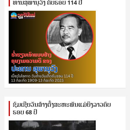
ທານ​ສຸ​ພາ​ນຸ​ວົງ ຄົບ​ຮອບ 114 ປີ
ຊົ​ມ​ເຊີຍ​ວັນ​ສ້າງ​ຕັ້ງ​ສະ​ຫະ​ພັນ​ແມ່​ຍິງ​​ລາວຄົບ​
ຮອບ 68 ປິ