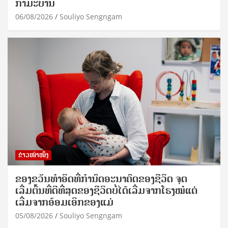
ກຳມະບານ
06/08/2026
Souliyo Sengngam
ຂ່າວໜ້າໜຶ່ງ
ຂອງຂວັນທໍາອິດທີ່ກໍານົດອະນາຄົດຂອງຊີວິດ ຈຸດ
ເລີ່ມຕົ້ນທີ່ດີທີ່ສຸດຂອງຊີວິດບໍ່ໄດ້ເລີ່ມຈາກໂຮງໝໍແຕ່
ເລີ່ມຈາກອ້ອມເອິກຂອງແມ່
05/08/2026
Souliyo Sengngam