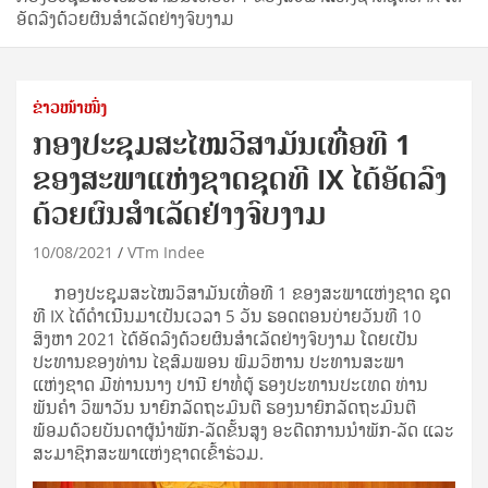
ອັດລົງດ້ວຍຜົນສໍາເລັດຢ່າງຈົບງາມ
ຂ່າວໜ້າໜຶ່ງ
ກອງປະຊຸມສະໄໝວິສາມັນເທື່ອທີ 1
ຂອງສະພາແຫ່ງຊາດຊຸດທີ IX ໄດ້ອັດລົງ
ດ້ວຍຜົນສໍາເລັດຢ່າງຈົບງາມ
10/08/2021
VTm Indee
ກອງປະຊຸມສະໄໝວິສາມັນເທື່ອທີ 1 ຂອງສະພາແຫ່ງຊາດ ຊຸດ
ທີ IX ໄດ້ດໍາເນີນມາເປັນເວລາ 5 ວັນ ຮອດຕອນບ່າຍວັນທີ 10
ສິງຫາ 2021 ໄດ້ອັດລົງດ້ວຍຜົນສໍາເລັດຢ່າງຈົບງາມ ໂດຍເປັນ
ປະທານຂອງທ່ານ ໄຊສົມພອນ ພົມວິຫານ ປະທານສະພາ
ແຫ່ງຊາດ ມີທ່ານນາງ ປານີ ຢາທໍ່ຕູ້ ຮອງປະທານປະເທດ ທ່ານ
ພັນຄໍາ ວິພາວັນ ນາຍົກລັດຖະມົນຕີ ຮອງນາຍົກລັດຖະມົນຕີ
ພ້ອມດ້ວຍບັນດາຜູ້ນໍາພັກ-ລັດຂັ້ນສູງ ອະດີດການນໍາພັກ-ລັດ ແລະ
ສະມາຊິກສະພາແຫ່ງຊາດເຂົ້າຮ່ວມ.