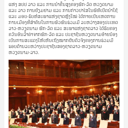
ແຫ່ງ ສປປ ລາວ ແລະ ການນໍາຂັ້ນສູງຂອງພັກ-ລັດ ຫວຽດນາມ
ແລະ ລາວ ການຢ້ຽມຢາມ ແລະ ການກ່າວປາໄສໃນພິທີເປີດນໍາໃຊ້
ແລະ ມອບ-ຮັບຫໍສະພາແຫ່ງຊາດຫຼັງໃໝ່ ໄດ້ກາຍເປັນເຫດການ
ການເມືອງທີ່ສໍາຄັນໃນການພົວພັນຮ່ວມມື ລະຫວ່າງສອງປະເທດ
ລາວ-ຫວຽດນາມ ພັກ-ລັດ ແລະ ສະພາແຫ່ງຊາດລາວ ໄດ້ຮັບຂອງ
ຂວັນອັນລໍ້າຄ່າຈາກພັກ-ລັດ ແລະ ປະຊາຊົນຫວຽດນາມອ້າຍນ້ອງ
ເປັນການສະແດງໃຫ້ເຫັນເຖິງໝາກຜົນຕົວຈິງຂອງການຮ່ວມມື
ຮອບດ້ານລະຫວ່າງປະຊາຊົນສອງຊາດລາວ-ຫວຽດນາມ
ຫວຽດນາມ-ລາວ.