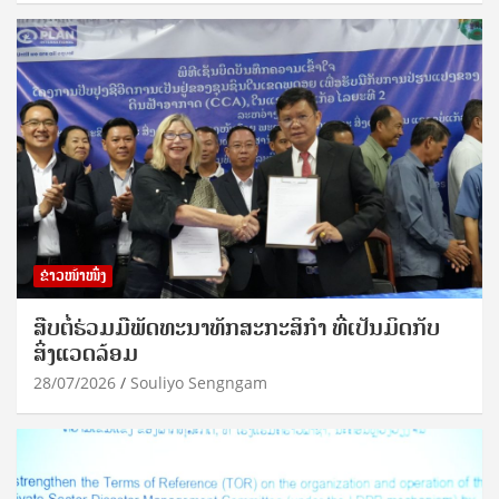
ຂ່າວໜ້າໜຶ່ງ
ສືບຕໍ່ຮ່ວມມືພັດທະນາທັກສະກະສິກຳ ທີ່ເປັນມິດກັບ
ສິ່ງແວດລ້ອມ
28/07/2026
Souliyo Sengngam