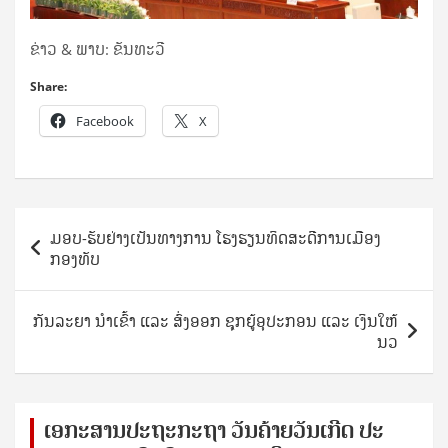
ຂ່າວ & ພາບ: ຂັນທະວີ
Share:
Facebook
X
Post
ມອບ-ຮັບຢ່າງເປັນທາງການ ໂຮງຮຽນທິດສະດີການເມືອງ
navigation
ກອງທັບ
ກັນລະຍາ ນຳເຂົ້າ ແລະ ສົ່ງອອກ ຊຸກຍູ້ອຸປະກອນ ແລະ ເງິນໃຫ້
ນວ
ເອ​ກະ​ສານ​ປະ​ຖະ​ກະ​ຖ​າ ວັນ​ຄ້າຍ​ວັນ​ເກີດ ປ​ະ​