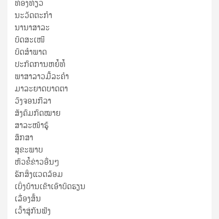
ທ່ອງທ່ຽວ
ນະວັດຕະກໍາ
ນານາສາລະ
ບົດສະເໜີ
ບົດສໍາພາດ
ປະກົດການຫຍໍ້ທໍ້
ພາສາລາວມື້ລະຄຳ
ມາລະຍາດບາດຕາ
ວົງຈອນກີລາ
ສັງຄົມກົດໝາຍ
ສາລະໜ້າຮູ້
ສຶກສາ
ສຸ​ຂະ​ພາບ
ຫົວຂໍ້ຂ່າວອື່ນໆ
ຮັກສິ່ງແວດລ້ອມ
ເບິ່ງບ້ານເຂົາເອົາບົດຮຽນ
ເລື່ອງສັ້ນ
ເວົ້າສູ່ກັນຟັງ