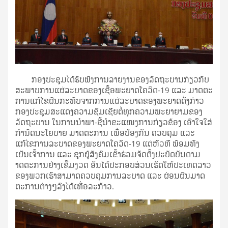
ກອງປະຊຸມໄດ້ຮັບຟັງການລາຍງານຂອງລັດຖະບານກ່ຽວກັບ
ສະພາບການແຜ່ລະບາດຂອງເຊື້ອພະຍາດໂຄວິດ-19 ແລະ ມາດຕະ
ການແກ້ໄຂຜົນກະທົບຈາກການແຜ່ລະບາດຂອງພະຍາດດັ່ງກ່າວ
ກອງປະຊຸມສະແດງຄວາມຊົມເຊີຍຕໍ່ທຸກຄວາມພະຍາຍາມຂອງ
ລັດຖະບານ ໃນການນໍາພາ-ຊີ້ນໍາຂະແໜງການກ່ຽວຂ້ອງ ເອົາໃຈໃສ່
ກໍານົດນະໂຍບາຍ ມາດຕະການ ເພື່ອປ້ອງກັນ ຄວບຄຸມ ແລະ
ແກ້ໄຂການລະບາດຂອງພະຍາດໂຄວິດ-19 ແຕ່ຫົວທີ ພ້ອມທັງ
ເປັນເຈົ້າການ ແລະ ຊຸກຍູ້ສັງຄົມເຂົ້າຮ່ວມຈັດຕັ້ງປະບັດບັນດາມ
າດຕະການຢ່າງເຂັ້ມງວດ ອັນໄດ້ປະກອບສ່ວນເຮັດໃຫ້ປະເທດລາວ
ຂອງພວກເຮົາສາມາດຄວບຄຸມການລະບາດ ແລະ ຜ່ອນຜັນມາດ
ຕະການຕ່າງໆລົງໄດ້ເທື່ອລະກ້າວ.