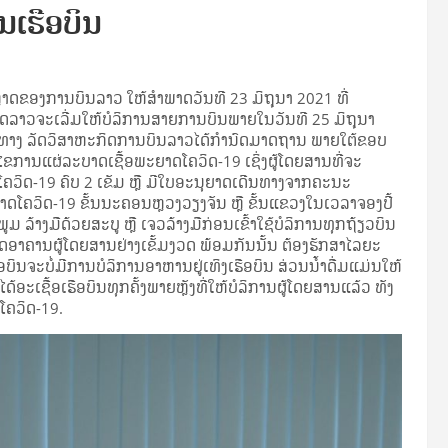
ນເຮືອບິນ
ອງການບິນລາວ ໃຫ້ສໍາພາດວັນທີ 23 ມິຖຸນາ 2021 ທີ່
ກິດລາວຈະເລີ່ມໃຫ້ບໍລິການສາຍການບິນພາຍໃນວັນທີ 25 ມິຖຸນາ
ນທາງ ລັດວິສາຫະກິດການບິນລາວໄດ້ກໍານົດມາດຖານ ພາຍໃຕ້ຂອບ
ຂການແຜ່ລະບາດເຊື້ອພະຍາດໂຄວິດ-19 ເຊິ່ງຜູ້ໂດຍສານທີ່ຈະ
ຄວິດ-19 ຄົບ 2 ເຂັມ ຫຼື ມີໃບອະນຸຍາດເດີນທາງຈາກຄະນະ
ໂຄວິດ-19 ຂັ້ນນະຄອນຫຼວງວຽງຈັນ ຫຼື ຂັ້ນແຂວງໃນເວລາຈອງປີ້
ລ້າງມືດ້ວຍສະບູ ຫຼື ເຈວລ້າງມືກ່ອນເຂົ້າໃຊ້ບໍລິການທຸກຖ້ຽວບິນ
ດອາຄານຜູ້ໂດຍສານຢ່າງເຂັ້ມງວດ ພ້ອມກັນນັ້ນ ຕ້ອງຮັກສາໄລຍະ
ບິນຈະບໍ່ມີການບໍລິການອາຫານຢູ່ເທິງເຮືອບິນ ສ່ວນນໍ້າດື່ມແມ່ນໃຫ້
ອະເຊື້ອເຮືອບິນທຸກຄັ້ງພາຍຫຼັງທີ່ໃຫ້ບໍລິການຜູ້ໂດຍສານແລ້ວ ທັງ
ໂຄວິດ-19.