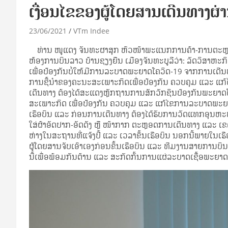
ເງື່ອນໄຂຂອງຜູ້ໂດຍສານເດີນທາງຜ່າ
23/06/2021
VTm Indee
ທ່ານ ໜູແດງ ຈັນທະຜາສຸກ ຫົວໜ້າພະແນກການຄ້າ-ການຕະຫຼາດຂ
ຫ້ອງການບິນລາວ ບ້ານຊຽງຍືນ ເມືອງຈັນທະບູລີວ່າ: ລັດວິສາຫະ
ເພື່ອປ້ອງກັນບໍ່ໃຫ້ມີການລະບາດພະຍາດໂຄວິດ-19 ຈາກການເດີ
ການຊີ້ນໍາຂອງຄະນະສະເພາະກິດເພື່ອປ້ອງກັນ ຄວບຄຸມ ແລະ ແກ້ໄ
ເດີນທາງ ຕ້ອງໄດ້ສະແດງຫຼັກຖານການສັກວັກຊິນປ້ອງກັນພະຍາດໂ
ສະເພາະກິດ ເພື່ອປ້ອງກັນ ຄວບຄຸມ ແລະ ແກ້ໄຂການລະບາດພະຍາດ
ເຮືອບິນ ແລະ ກ່ອນການເດີນທາງ ຕ້ອງໄດ້ຮັບການວັດແທກອຸນຫະພູມ 
ໃສ່ຜ້າອັດປາກ-ອັດດັງ ຫຼື ໜ້າກາກ ຕະຫຼອດການເດີນທາງ ແລະ ເຂ
ຫ່າງໃນສະຖານທີ່ແຈ້ງປີ້ ແລະ ເວລາຂຶ້ນເຮືອບິນ ນອກນີ້ພາຍໃນເຮືອ
ຜູ້ໂດຍສານຈັບເອົາເອງກ່ອນຂຶ້ນເຮືອບິນ ແລະ ທີມງານສາຍການບິນໄດ້
ນີ້ເພື່ອພ້ອມກັນຕ້ານ ແລະ ສະກັດກັ້ນການແຜ່ລະບາດເຊື້ອພະຍາດ