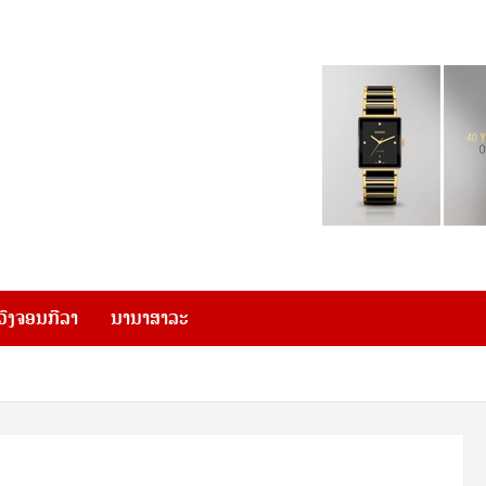
ວົງຈອນກີລາ
ນານາສາລະ