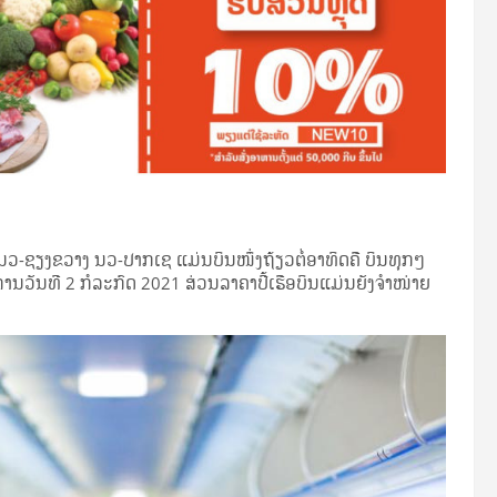
-ຊຽງຂວາງ ນວ-ປາກເຊ ແມ່ນບິນໜຶ່ງຖ້ຽວຕໍ່ອາທິດຄື ບິນທຸກໆ
ານວັນທີ 2 ກໍລະກົດ 2021 ສ່ວນລາຄາປີ້ເຮືອບິນແມ່ນຍັງຈໍາໜ່າຍ