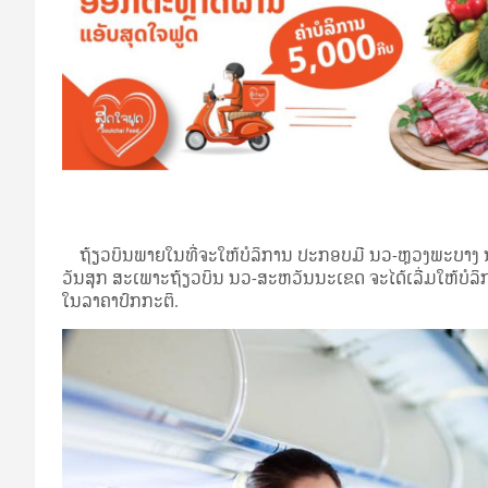
ຖ້ຽວບິນພາຍໃນທີ່ຈະໃຫ້ບໍລິການ ປະກອບມີ ນວ-ຫຼວງພະບາງ ນວ
ວັນສຸກ ສະເພາະຖ້ຽວບິນ ນວ-ສະຫວັນນະເຂດ ຈະໄດ້ເລີ່ມໃຫ້ບໍລິກ
ໃນລາຄາປົກກະຕິ.