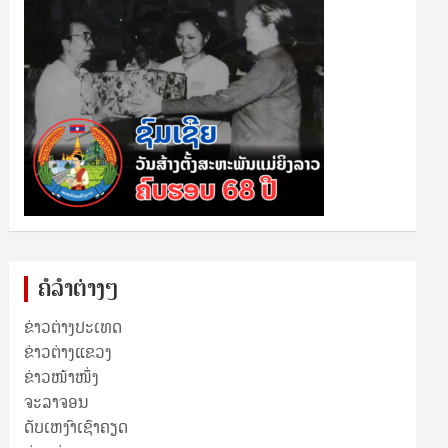
ຄໍລຳຕ່າງໆ
ຂ່າວຕ່າງປະເທດ
ຂ່າວ​ຕ່າງ​ແຂວງ
ຂ່າວໜ້າໜຶ່ງ
ຈະລາຈອນ
ດັບເຫງົາເຊົາຄຽດ