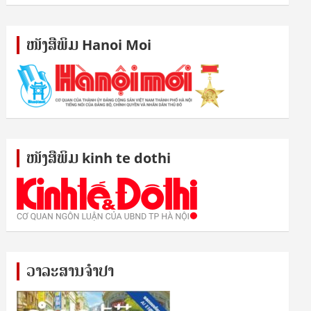
ໜັງ​ສື​ພິມ Hanoi Moi
ໜັງ​ສື​ພິມ kinh te dothi
ວາລະສານຈຳປາ