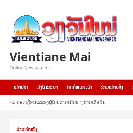
Skip
to
content
Vientiane Mai
Online Newspapers
ໜ້າຫຼັກ
ລົງໂຄສະນາ
ຕິດຕໍ່ພວກເຮົາ
ຂ່າວໜ້າໜຶ່ງ
Home
ເງື່ອນໄຂຂອງຜູ້ໂດຍສານເດີນທາງຜ່ານເຮືອບິນ
ຂ່າວໜ້າໜຶ່ງ