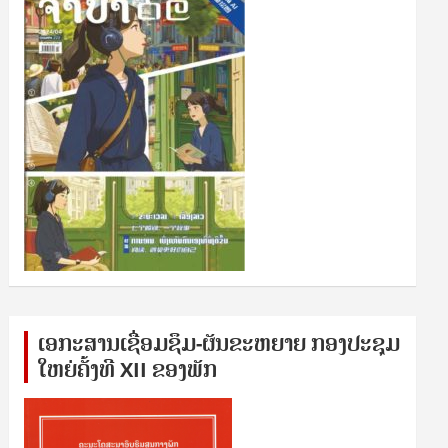
ເອກ​ະ​ສານ​ເຊ​ື່ອມ​ຊ​ຶມ-ຜັນ​ຂະ​ຫ​ຍາຍ ກອງ​ປະ​ຊຸມ​
ໃຫຍ່​ຄັ້ງ​ທີ XII ຂອງ​ພັກ