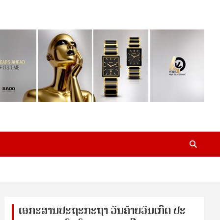
ເອ​ກະ​ສານ​ປະ​ຖະ​ກະ​ຖ​າ ວັນ​ຄ້າຍ​ວັນ​ເກີດ ປ​ະ​