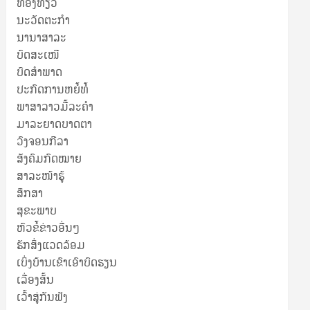
ທ່ອງທ່ຽວ
ນະວັດຕະກໍາ
ນານາສາລະ
ບົດສະເໜີ
ບົດສໍາພາດ
ປະກົດການຫຍໍ້ທໍ້
ພາສາລາວມື້ລະຄຳ
ມາລະຍາດບາດຕາ
ວົງຈອນກີລາ
ສັງຄົມກົດໝາຍ
ສາລະໜ້າຮູ້
ສຶກສາ
ສຸ​ຂະ​ພາບ
ຫົວຂໍ້ຂ່າວອື່ນໆ
ຮັກສິ່ງແວດລ້ອມ
ເບິ່ງບ້ານເຂົາເອົາບົດຮຽນ
ເລື່ອງສັ້ນ
ເວົ້າສູ່ກັນຟັງ