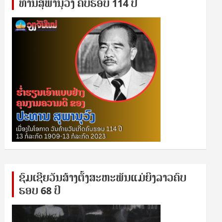
ທານ​ສຸ​ພາ​ນຸ​ວົງ ຄົບ​ຮອບ 114 ປີ
ຊົ​ມ​ເຊີຍ​ວັນ​ສ້າງ​ຕັ້ງ​ສະ​ຫະ​ພັນ​ແມ່​ຍິງ​​ລາວຄົບ​
ຮອບ 68 ປິ