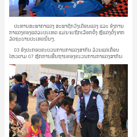
ປະ​ທານ​ສະ​ພາ​ກາ​ແດງ ສະ​ພາ​ຊີກວົງ​ເດືອນ​ແດງ ແລະ ອົງ​ການ​
ກາ​ແດງ​ຂອງ​ແຕ່​ລະ​ປະ​ເທດ ແມ່ນ​ຈະ​ຖືກ​ເລືອກ​ຕັ້ງ ຫຼື​ແຕ່ງ​ຕັ້ງ​ຈາກ​
ລັດ​ຖະ​ບານ​ປະ​ເທດນັ້ນໆ.
​ 03 ອົງ​ປະ​ກອບຂະ​ບວນ​ການ​ກາ​ແດງ​ສາ​ກົນ ​ລ້ວນ​ແຕ່​ເຄືຶ່ອນ​
ໄຫວ​ຕາມ 07 ຫຼັກ​ການ​ພື້ນ​ຖານ​ຂອງ​ຂະ​ວນ​ການ​ກາ​ແດງ​ສາ​ກົນ: