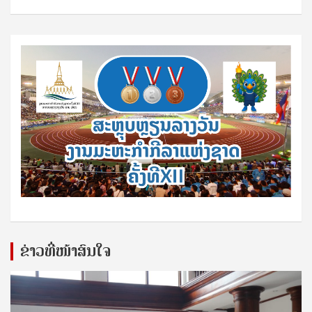
ຂ່າວທີ່ໜ້າສົນໃຈ