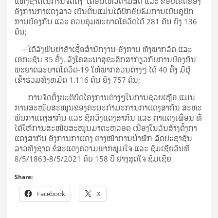
ແຫ່ງ​ຊາດ​ໃນ​ການ​ຈັດ​ຕັ້ງ ​ເຄື່ອນ​ໄຫວ​ຕາມ​ສິດ ​ແລະ ​ຂອບ​ເຂດ​ຂອງ​
ອົງ​ການ​ກາ​ແດງ​ລາວ ເປັນ​ຕົ້ນ​ແມ່ນໄດ້ຝຶກອົບຮົມການເປັນຄູຝຶກ
ການປ້ອງກັນ ແລະ ຄວບຄຸມພະຍາດໂຄວິດ​ໄດ້ 281 ຄົນ ຍິງ 136
ຄົນ;
– ໄດ້ລົງພົ່ນຢາຂ້າເຊື້ອສຳນັກງານ-ອົງການ ທັງພາກລັດ ແລະ
ເອກະຊົນ 35 ຄັ້ງ. ລົງໂຄສະນາສຸຂະສຶກສາກ່ຽວກັບການປ້ອງກັນ
ພະຍາດລະບາດໂຄວິດ-19 ໃຫ້ພາກສ່ວນຕ່າງໆ ໄດ້ 40 ຄັ້ງ ມີຜູ້
ເຂົ້າຮ່ວມທັງ​ຫມົດ 1.116 ຄົນ ຍິງ 757 ຄົນ;
ການ​ຈັດ​ຕັ້ງ​ປະ​ຕິ​ບັດ​ໂຄງ​ການ​ຕ່າງໆ​ໃນ​ການ​ຊ່ວຍ​ເຫຼືອ ​ແມ່ນ​
ການ​ສະ​ໜັບ​ສະ​ໜູນ​ຂອງ​ຄະ​ນະ​ກຳ​ມະ​ການ​ກາ​ແດງ​ສາ​ກົນ ສະ​ຫະ​
ພັນ​ກາ​ແດງ​ສາ​ກົນ​ ແລະ ​ຊິກວົງ​ແດງ​ສາ​ກົນ ​ແລະ​ ກາ​ແດງ​ເພື່ອນ ​ທີ່​
ໄດ້​ໃຫ້​ການ​ສະ​ໜັບ​ສະ​ໜູນ​ມາ​ຕະ​ຫລອດ ​ເນື່ອງ​ໃນ​ວັນ​ສ້າງ​ຕັ້ງ​ກາ​
ແດງ​ສາ​ກົນ ​ອົງ​ການ​ກາ​ແດງ​ ຕາງ​ໜ້າການ​ນຳ​ພັກ-ລັດປະ​ຊາ​ຊົນ​
ລາວ​ທັງ​ຊາດ ຂໍ​ສະ​ແດງ​ຄວາມ​ພາກ​ພູມ​ໃຈ​ ແລະ ​ຊົມ​ເຊີຍ​ວັນ​ທີ
8/5/1863-8/5/2021 ຄົບ 158 ປີ ຢ່າງ​ສຸດ​ໃຈ ຊົມ​ເຊີຍ
Share:
Facebook
X