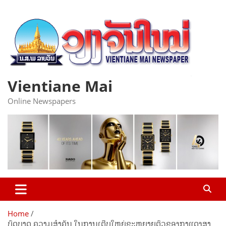
Skip
to
content
Vientiane Mai
Online Newspapers
Home
ບົດ​ບາດ ​ຄວາມ​ສຳ​ຄັນ​ ໃນ​ການ​ເຕີບ​ໃຫ​ຍ່​ຂະ​ຫຍາຍ​ຕົວ​ຂອງ​ກາ​ແດງ​ສາ​