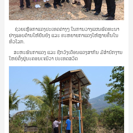
 ​ຊ່ວຍ​ເຫຼືອ​ກາ​ແດງ​ປະ​ເທດ​ຕ່າງໆ​ ໃນ​ການ​ວາງ​ແຜນພັດ​ທະ​ນາ​
ຢ່າງ​ຮອບ​ດ້ານໃຫ້ຍືນ​ຍົງ ແລະ ຂະ​ຫຍາຍ​ກາ​ແດງ​ໃຫ້ຫຼາຍ​ຂຶ້ນ​ໃນ​
ທົ່ວ​ໂລກ.
ສະ​ຫະ​ພັນ​ກາ​ແດງ ແລະ ຊີກວົງ​ເດືອນ​ແດງ​ສາ​ກົນ ມີ​ສຳ​ນັກ​ງານ​
ໃຫຍ່​ຕັ້ງ​ຢູ່ນະ​ຄ​ອນ​ເຈ​ນີ​ວາ ປະ​ເທດ​ສວິດ​