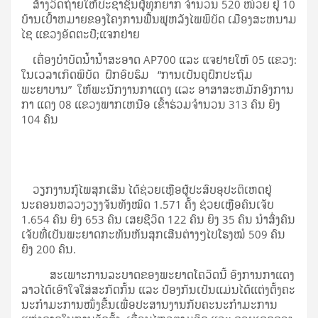
ສ້າງວິດຖ່າຍ​ໃຫ້​ປະ​ຊາ​ຊົນ​ຜູ້​ທຸກ​ຍາກ ຈຳນວນ 520 ໜ່ວຍ ຢູ່ 10
ບ້ານເປົ້າ​ຫມາຍຂອງໂຄງການຟື້ນຟູຫລັງໄພພິບັດ ເມືອງສະ​ຫນາມ
ໄຊ ແຂວງອັດຕະປື;ແຈກ​ຢ່າຍ
ເຄື່ອງບຳບັດນ້ຳ​ນ້ຳ​ສະ​ອາດ AP700 ແລະ ແຈຢາຍໃຫ້ 05 ແຂວງ:
​ໃນ​ເວ​ລາ​ເກິດ​ພິ​ບັດ ຝຶກອົບຮົມ “ການເປັນຄູຝຶກປະຖົມ
ພະຍາບານ” ໃຫ້ພະນັກງານກາແດງ ແລະ ອາສາສະຫມັກອົງການ
ກາ ແດງ 08 ແຂວງພາກເ​ຫນືອ ເຂົ້າຮ່ວມຈໍານວນ 313 ຄົນ ຍິງ
104 ຄົນ
ວຽກ​ງານ​ກູ້​ໄພ​ສຸກ​ເສີນ ໄດ້ຊ່ວຍເຫຼືອຜູ້​ປະ​ສົບອຸປະຕິເຫດຢູ່
ນະຄອນຫລວງວຽງຈັນທັງ​ໝົດ 1.571 ຄັ້ງ ຊ່ວຍເຫຼືອຄົນເຈັບ
1.654 ຄົນ ຍິງ 653 ຄົນ ເສຍຊີວິດ 122 ຄົນ ຍິງ 35 ຄົນ ນໍາສົ່ງຄົນ
ເຈັບທີ່ເປັນພະຍາດກະທັນຫັນສຸກເສີນຕ່າງໆໄປໂຮງ​ໝໍ 509 ຄົນ
ຍິງ 200 ຄົນ.
ສະ​ເພາະ​ການ​ລະ​ບາດ​ຂອງ​ພະ​ຍາດ​ໂຄວິດ​ນີ້ ​ອົງ​ການ​ກາ​ແດງ​
ລາວ​ໄດ້​ເອົາ​ໃຈ​ໃສ່ສະ​ກັດ​ກັ້ນ​ ແລະ ​ປ້ອງ​ກັນ​ເປັນ​ແມ່ນໄດ້​ແຕ່ງ​ຕັ້ງ​ຄະ​
ນະ​ກຳ​ມະ​ການ​ໜຶ່ງ​ຂື້ນ​ເພື່ອ​ປະ​ສານ​ງານ​ກັບ​ຄະ​ນະ​ກຳ​ມະ​ການ​