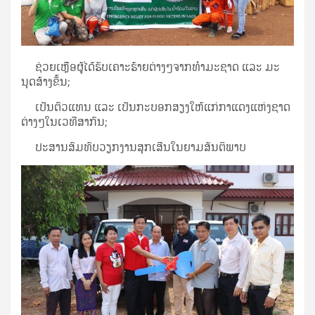
 ຊ່ວຍ​ເຫຼືອ​ຜູ້​ໄດ້​ຮັບ​ເຄາະ​ຮ້າຍ​ຕ່າງໆ​ຈາກ​ທຳ​ມະ​ຊາດ ແລະ ​ມະ​
ນຸດ​ສ້າງ​ຂຶ້ນ;
 ເປັນ​ຕົວ​ແທນ ແລະ ເປັນ​ກະ​ບອກ​ສຽງ​ໃຫ້​ແກ່​ກາ​ແດງ​ແຫ່ງ​ຊາດ​
ຕ່າງໆ​ໃນ​ເວ​ທີ​ສາ​ກົນ;
 ປະ​ສານ​ສົມ​ທົບ​ວຽກ​ງານ​ສຸກ​ເສີນ​ໃນ​ຍາມ​ສັນ​ຕິ​ພາບ