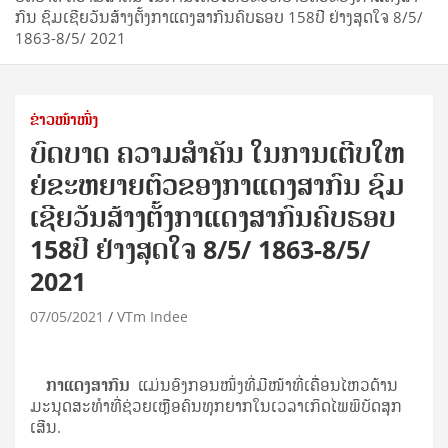
ກົນ ຊົມ​ເຊີຍ​ວັນ​ສ້າງ​ຕັ້ງ​ກາ​ແດງ​ສາ​ກົນ​ຄົບ​ຮອບ 158ປີ ຢ​່າງ​ສຸດ​ໃຈ 8/5/
1863-8/5/ 2021
ຂ່າວໜ້າໜຶ່ງ
ບົດ​ບາດ ​ຄວາມ​ສຳ​ຄັນ​ ໃນ​ການ​ເຕີບ​ໃຫ​
ຍ່​ຂະ​ຫຍາຍ​ຕົວ​ຂອງ​ກາ​ແດງ​ສາ​ກົນ ຊົມ​
ເຊີຍ​ວັນ​ສ້າງ​ຕັ້ງ​ກາ​ແດງ​ສາ​ກົນ​ຄົບ​ຮອບ
158ປີ ຢ​່າງ​ສຸດ​ໃຈ 8/5/ 1863-8/5/
2021
07/05/2021
VTm Indee
ກາ​ແດງ​ສາ​ກົນ
ແມ່ນ​ອົງ​ກອນ​ໜຶ່ງ​ທີ່ມີ​ໜ້າ​ທີ່​ເຄືຶ່ອນ​ໄຫວ​ດ້ານ​
ມະ​ນຸດ​ສະ​ທຳ​ທີ່​ຊ່ວຍ​ເຫຼືອ​ຄົນ​ທຸກ​ຍາກໃນ​ເວ​ລາ​ເກິດ​ໄພ​ພິ​ບັດສຸກ​
ເສີນ.