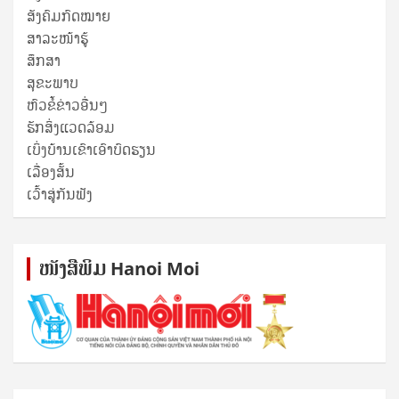
ສັງຄົມກົດໝາຍ
ສາລະໜ້າຮູ້
ສຶກສາ
ສຸ​ຂະ​ພາບ
ຫົວຂໍ້ຂ່າວອື່ນໆ
ຮັກສິ່ງແວດລ້ອມ
ເບິ່ງບ້ານເຂົາເອົາບົດຮຽນ
ເລື່ອງສັ້ນ
ເວົ້າສູ່ກັນຟັງ
ໜັງ​ສື​ພິມ Hanoi Moi