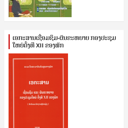
ເອກ​ະ​ສານ​ເຊ​ື່ອມ​ຊ​ຶມ-ຜັນ​ຂະ​ຫ​ຍາຍ ກອງ​ປະ​ຊຸມ​
ໃຫຍ່​ຄັ້ງ​ທີ XII ຂອງ​ພັກ