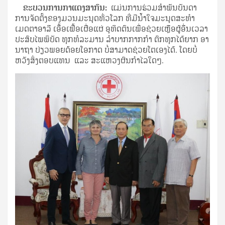
ຂະ​ບວນ​ການ​ກາ​ແດງ​ສາ​ກົນ:
ແມ່ນການ​ຮ່ວມ​ສຳ​ພັນ​ບັນ​ດາ​
ການ​ຈັດ​ຕັ້ງ​ຂອງມວນ​ມະ​ນຸດ​ທົ່ວ​ໂລກ ​ທີ່​ມີນ້ຳ​ໃຈ​ມະ​ນຸດ​ສະ​ທຳ​
ເມດ​ຕາ​ອາ​ລີ ​ເອື້ອ​ເຟື້ອ​ເຜື່ອ​ແຜ່ ອຸ​ທິດ​ຕົນ​ເພື່ອ​ຊ່ວຍ​ເຫຼືອ​ຜູ້​ອື່ນ​ເວ​ລາ
ປະ​ສົບ​ໄພ​ພິ​ບັດ ທຸກ​ທໍ​ລະ​ມານ​ ລຳ​ບາກ​ກາກ​ກຳ ຕົກ​ທຸກ​ໄດ້​ຍາກ ອາ​
ນາ​ຖາ ປ່ຽວ​ພອຍ​ດ້ອຍ​ໂອ​ກາດ ບໍ່​ສາ​ມາດ​ຊ່ວຍ​ໂຕ​ເອງ​ໄດ້​. ໂດຍບໍ່​
ຫວັງ​ສິ່ງ​ຕອບ​ແທນ ​ ແລະ ສະ​ແຫວງ​ຜົນ​ກຳ​ໄລ​ໃດໆ.