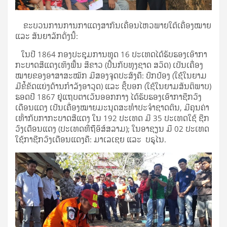
ຂະ​ບວນ​ການ​ການ​ກາ​ແດງ​​ສາ​ກົນ​ເຄື່ອນ​ໄຫວ​ພາຍ​ໃຕ້ເຄື່ອງ​ໝາຍ
ແລະ​ ສັນ​ຍາລັກດັ່ງ​ນີ້:
ໃນ​ປີ 1864 ກອງ​ປະ​ຊຸມ​ການ​ທູດ 16 ປະ​ເທດ​ໄດ້​ຮັບ​ຮອງ​ເອົາ​ກາ​
ກະ​ບາດ​ສີ​ແດງ​ເທິງ​ພື້ນ ​ສີ​ຂາວ (ປີ້ນ​ກັບ​ທຸງ​ຊາດ ສວິດ) ເປັນ​ເຄື່ອງ​
ໝາຍ​ຂອງ​ອາ​ສາ​ສະ​ໝັກ​ ມີ​ສອງ​ຈຸດ​ປະ​ສົງ​ຄື: ປົກ​ປ້ອງ (ໃຊ້​ໃນ​ຍາມ​
ມີ​ຂໍ້​ຂັດ​ແຍ່ງ​ດ້ານ​ກຳ​ລັງ​ອາ​ວຸດ) ແລະ ຊີ້ບອກ (ໃຊ້​ໃນ​ຍາມ​ສັນ​ຕິ​ພາບ)
ຮອດ​ປີ 1867 ຢູ່​ແຖບຕາ​ເວັນ​ອອກ​ກາງ ໄດ້​ຮັບ​ຮອງ​ເອົາ​ກາ​ຊີກວົງ​
ເດືອນ​ແດງ ​ເປັນ​ເຄື່ອງ​ໝາຍ​ມະ​ນຸດ​ສະ​ທຳ​ປະ​ຈຳ​ຊາດ​ຕົນ, ມີ​ຄຸນ​ຄ່າ​
ເທົ່າ​ກັບ​ກາ​ກະ​ບາດ​ສີ​ແດງ ໃນ 192 ປະ​ເທດ​ ມີ 35 ປະ​ເທດ​ໃຊ້ ຊີກ
ວົງ​ເດືອນ​ແດງ (ປະ​ເທດ​ທີ່​ຖື​ອິ​ສ໌​ສ​ລາມ); ໃນ​ອາ​ຊຽນ ມີ 02 ປະ​ເທດ​
ໃຊ້​ກາ​ຊີກວົງ​ເດືອນ​ແດງ​ຄື: ມາ​ເລ​ເຊຍ ແລະ ບ​ຣູ​ໄນ.