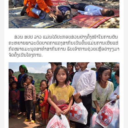
ສ່ວນ ​ສ​ປ​ປ​ ລາວ​ ແມ່ນ​ໄດ້​ປະ​ກອບ​ສ່ວນ​ຢ່າງ​ຕັ້ງ​ໜ້າ​ໃນ​ການ​ຜັນ​
ຂະ​ຫຍາຍ​ພາ​ລະ​ບົດ​ບາດ​ກາ​ແດງ​ສາ​ກົນ​ເປັນຕົ້ນ​ແມ່ນ​ການ​ເຜີຍ​ແຜ່​
ກົດ​ໝາຍ​ມະ​ນຸດ​ສາ​ທຳ​ສາ​ກົນ​ການ ​ຮັບ​ເອົາ​ການ​ຊ່ວຍ​ເຫຼືອ​ຕ່າງໆ​ມາ​
ຈັດ​ຕັ້ງ​ເປັນ​ໂຄງ​ກາ​ນ​.