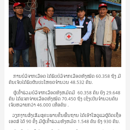
ການ​ບໍ​ລິ​ຈາກ​ເລືອດ ​ໄດ້​ຮັບບໍລິຈາກເລືອດທັງໝົດ 60.358 ຖົງ ມີ
ຄົນ​ເຈັບ​ໄດ້​ຮັບ​ຜົນ​ປະ​ໂຫຍດຈຳ​ນວນ 48.532 ຄົນ.
ຜູ້ເຂົ້າຮ່ວມບໍລິຈາກເລືອດທັງຫມົດມີ 60.358 ຄົນ ຍິງ 29.648
ຄົນ ໄດ້ແຈກຈ່າຍເລືອດທັງໝົດ 70.450 ຖົງ ເຊິ່ງເປັນຈໍານວນຄົນ
ເຈັບຫລາຍກວ່າ 46.000 ເທື່ອຄົນ .
ວຽກ​ງານ​ສົ່ງ​ເສີມ​ສຸ​ຂະ​ພາບ​ຂັ້ນ​ພື້ນ​ຖານ ໄດ້​ເອົາ​ໃສ​ດູ​ແລ​ຜູ້​ຕິດ​ເຊື້ອ
ເອ​ດສ໌ ໄດ້ 90 ຄັ້ງ ມີຜູ້ເຂົ້າຮ່ວມທັງຫມົດ 1.548 ຄົນ ຍິງ 930 ຄົນ.