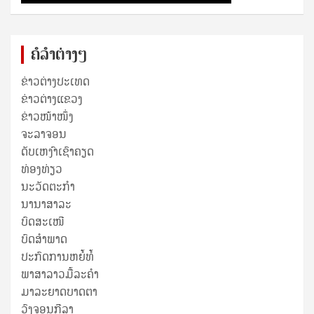
ຄໍລຳຕ່າງໆ
ຂ່າວຕ່າງປະເທດ
ຂ່າວ​ຕ່າງ​ແຂວງ
ຂ່າວໜ້າໜຶ່ງ
ຈະລາຈອນ
ດັບເຫງົາເຊົາຄຽດ
ທ່ອງທ່ຽວ
ນະວັດຕະກໍາ
ນານາສາລະ
ບົດສະເໜີ
ບົດສໍາພາດ
ປະກົດການຫຍໍ້ທໍ້
ພາສາລາວມື້ລະຄຳ
ມາລະຍາດບາດຕາ
ວົງຈອນກີລາ