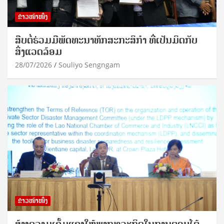
ຂ່າວໜ້າໜຶ່ງ
ສືບຕໍ່ຮ່ວມມືພັດທະນາທັກສະກະສິກຳ ທີ່ເປັນມິດກັບ
ສິ່ງແວດລ້ອມ
28/07/2026
Souliyo Sengngam
ຂ່າວໜ້າໜຶ່ງ