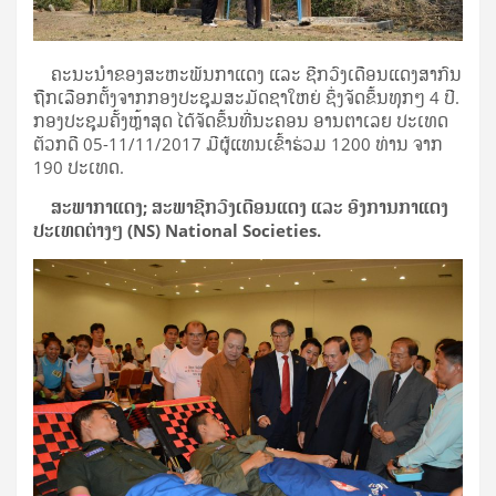
ຄະ​ນະ​ນຳ​ຂອງ​ສະ​ຫະ​ພັນ​ກາ​ແດງ ແລະ ຊີກວົງ​ເດືອນ​ແດງ​ສາ​ກົນ
​ຖືກ​ເລືອກ​ຕັ້ງ​ຈາກກອງ​ປະ​ຊຸມ​ສະ​ມັດ​ຊາ​ໃຫ​ຍ່ ຊຶ່ງ​ຈັດ​ຂຶ້ນ​ທຸກໆ 4 ປີ.
ກອງ​ປະ​ຊຸມ​ຄັ້ງຫຼ້າ​ສຸດ ​ໄດ້​ຈັດ​ຂຶ້ນ​ທີ່​ນະ​ຄອນ ອານ​ຕາ​ເລຍ ປະ​ເທດ​
ຕັວກ​ດີ 05-11/11/2017 ມີຜູ້​ແທນ​ເຂົ້າ​ຮ່ວມ 1200 ທ່ານ ຈາກ
190 ປະ​ເທດ.
ສະ
ພາ
ກາ
ແດງ
;
ສະພາ
ຊີກວົງ
ເດືອນ
ແດງ
ແລະ
​
ອົງ
ການ
ກາ
ແດງ
ປະ
ເທດ
ຕ່າງໆ
(NS) National Societies.