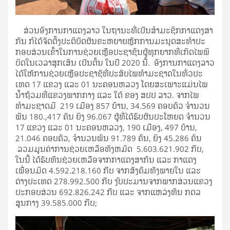
ສ່ວນອົງ​ການ​ກາ​ແດງ​ລາວ​ ໃນ​ຖາ​ນະ​ທີ່​ເປັນ​ສຳ​ມະ​ຊິກ​ກາ​ແດງ​ສາ​
ກົນ ກໍໄດ້​ຈັດຕັ້ງ​ປະ​ຕິ​ບັດ​ຜັນ​ຂະ​ຫຍາຍຫຼັ​ກ​ການ​ມະ​ນຸດ​ສະ​ທຳ​ປະ​
ກອບ​ສ່ວນ​ເຂົ້າ​ໃນ​ການ​ຊ່ວຍ​​ເຫຼືອປະ​ຊ​າ​ຊົນ​ຜູ້​ທຸກ​ຍາກ​ທີ່​ເກິດ​ໄພ​ພິ​
ບັດ​ໃນ​ເວ​ລາ​ສຸກ​ເສິນ ເປັນ​ຕົ້ນ ​ໃນ​ປີ 2020 ນີ້​. ອົງການ​ກາ​ແດງ​ລາວ​
ໄດ້​ໃຫ້​ການ​ຊ່ວຍ​ເຫຼືອ​ປະ​ຊາ​ຊົທີ່​ປະ​ສົບໄພທໍາມະຊາດໃນ​ທົ່ວ​ປະ​
ເທດ 17 ແຂວງ ແລະ 01 ນະຄອນຫລວງ ໂດຍສະເພາະແມ່ນໄພ
ນໍ້າຖ້ວມທີ່ແຂວງພາກກາງ ແລະ ໃຕ້ ຂອງ ສປປ ລາວ. ຈາກໄພ
ທໍາມະຊາດມີ 219 ເມືອງ 857 ບ້ານ, 34.569 ຄອບ​ຄົວ ຈຳ​ນວນ
ພົນ 180.,417 ຄົນ ຍິງ 96.067 ຜູ້​ທີ່​ໄດ້​ຮັບ​ຜົນ​ປະ​ໂຫຍດ​ ຈຳ​ນວນ
17 ແຂວງ ແລະ 01 ນະຄອນຫລວງ, 190 ເມືອງ, 497 ບ້ານ,
21.046 ຄອບ​ຄົວ, ຈຳ​ນວນ​ພົນ 91.789 ຄົນ, ຍິງ 45.286 ຄົນ
ລວມ​ມູນ​ຄ່າ​ການ​ຊ່ວຍ​ເຫລືອ​ທັງ​​ຫມົດ 5.603.621.902 ກີບ,
ໃນ​ນີ້​ ໄດ້​ຮັບ​ທຶນ​ຊ່ວຍ​ເຫລືອ​ຈາກ​ກາ​ແດງ​ສາ​ກົນ ແລະ ກາ​ແດງ​
ເພື່ອນ​ມິດ 4.592.218.160 ກີບ ຈາກ​ສັງ​ຄົມທັງ​ພາຍ​ໃນ ແລະ
ຕ່າງ​ປະ​ເທດ 278.992.500 ກີບ ງົບ​ປະ​ມານ​ຈາກ​ພາ​ກ​ສ່ວນແຂວງ​
ປະ​ກອບ​ສ່ວນ 692.826.242 ກີບ ແລະ ຈາກແຫລ່ງທຶນ ກດລ
ສູນກາງ 39.585.000 ກີບ;