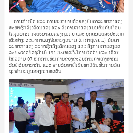
ການ​ກຳ​ເນີດ ແລະ​ ການ​ຂະ​ຫຍາຍ​ຕົວ​ຂອງບັນ​ດາ​ສະ​ພາ​ກາ​ແດງ
ສະ​ພາ​ຊີກວົງ​ເດືອນ​ແດງ ແລະ ອົງ​ການ​ກາ​ແດງແມ່ນ​ຂຶ້ນ​ກັບ​ເງື່ອນ​
ໄຂ​ຈຸດ​ພິ​ເສດ,​ເຈ​ຕະ​ນາ​ລົມ​ຂອງ​​ກຸ່ມ​ຄົນ ແລະ ​ບຸກ​ຄົນແຕ່​ລະ​ປະ​ເທດ
(ຕົວ​ຢ່າງ: ສະ​ພາ​ກາ​ແດງ​ຈີນ​ຫວຽດ​ນາມ ໄທ ກຳ​ປູ​ເຈຍ…). ບັນ​ດາ​
ສະ​ພາ​ກາ​ແດງ ສະ​ພາ​ຊີກວົງ​ເດືອນ​ແດງ ແລະ ອົງ​ການ​ກາ​ແດງ​ແຕ່​
ລະປະ​ເທດປັດຈຸ​ບັນ​ມີ 191 ປະ​ເທດ​ທີ່​ມີ​ການ​ຈັດ​ຕັ້ງ ແລະ ເຄື່ອນ​
ໄຫວ​ຕາມ 07 ຫຼັກ​ການ​ພື້ນ​ຖານ​ຂອງ​ຂະ​ວນ​ການ​ກາ​ແດງ​ສາ​ກົນ
ສົນ​ທິ​ສັນ​ຍາ​ສາ​ກົນ ແລະ ອາ​ນຸ​ສັນ​ຍາ​ທີ່​ເປັນ​ພາ​ຄີ​ບົນ​ພື້ນ​ຖານ​ລັດ​
ຖະ​ທຳ​ມະ​ນູນ​ຂອງ​ປະ​ເທດ​ຕົນ.