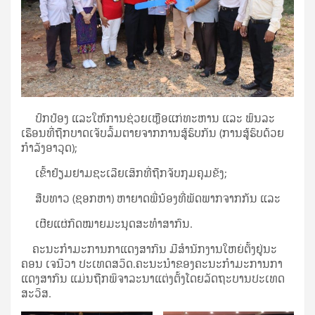
 ປົກ​ປ້ອງ ແລະ​ໃຫ້​ການ​ຊ່ວຍ​ເຫຼືອ​ແກ່​ທະ​ຫານ ແລະ ​ພົນ​ລະ​
ເຮືອນ​ທີ່​ຖືກ​ບາດ​ເຈັບ​ລົ້ມ​ຕາຍ​ຈາກ​ການ​ສູ້​ຮົບ​ກັນ (ການ​ສູ້​ຮົບ​ດ້ວຍ​
ກຳ​ລັງ​ອາ​ວຸດ);
 ເຂົ້າ​ຢ້ຽມ​ຢາມຊະ​ເລີຍ​ເສິກ​ທີ່​ຖືກ​ຈັບ​ກຸມ​ຄຸມ​ຂັງ;
 ສືບ​ທາວ (ຊອກ​ຫາ) ຫາ​ຍາດ​ພີ່​ນ້ອງ​ທີ່​ພັດ​ພາກ​ຈາກ​ກັນ ແລະ
 ເຜີຍ​ແຜ່​ກົດໝາຍ​ມະ​ນຸດ​ສະ​ທຳ​ສາ​ກົນ.
ຄະ​ນະ​ກຳ​ມະ​ການ​ກາ​ແດງ​ສາ​ກົນ ​ມີ​ສຳ​ນັກ​ງານ​ໃຫຍ່​ຕັ້ງ​ຢູ່​ນະ​
ຄອນ ເຈ​ນີ​ວາ ປະ​ເທດ​ສວິດ​.ຄະ​ນະ​ນຳຂອງ​ຄະ​ນະ​ກຳ​ມະ​ການ​ກາ​
ແດງ​ສາ​ກົນ ແມ່ນ​ຖືກ​ພິ​ຈາ​ລະ​ນາ​ແຕ່ງ​ຕັ້ງ​ໂດຍ​ລັດ​ຖະ​ບານປະ​ເທດ​
ສະ​ວິ​ສ.