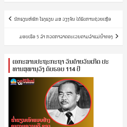
Post
ນັກຮຽນຫໍພັກ ໂຮງຮຽນ ມສ ວຽງຈັນ ໄດ້ຮັບການຊ່ວຍເຫຼືອ
navigation
ມອບເຮືອ 5 ລຳ ກວດກາລາດຕະເວນຕາມລໍາແມ່ນໍ້າຂອງ
ເອ​ກະ​ສານ​ປະ​ຖະ​ກະ​ຖ​າ ວັນ​ຄ້າຍ​ວັນ​ເກີດ ປ​ະ​
ທານ​ສຸ​ພາ​ນຸ​ວົງ ຄົບ​ຮອບ 114 ປີ