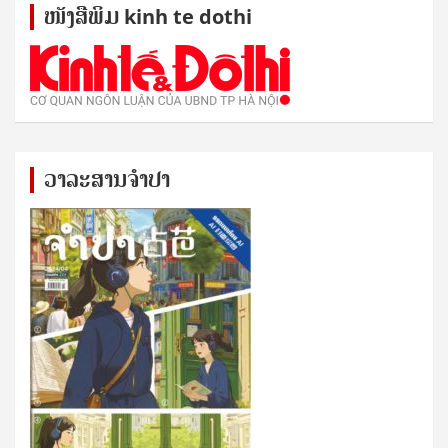
ໜັງ​ສື​ພິມ kinh te dothi
ວາລະສານຈຳປາ