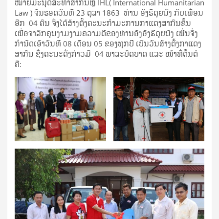
ໝາຍ​ມະ​ນຸດ​ສະ​ທຳ​ສາ​ກົນຫຼື IHL( International Humanitarian
Law ) ຈົນ​ຮອດວັນ​ທີ 23 ຕຸ​ລາ 1863 ທ່ານ​ ອັງ​ຣີ​ດຸຍ​ນັງ ​ກັບ​ເພື່ອນ​
ອີກ 04 ຄົນ ຈຶ່ງ​ໄດ້ສ້າງ​ຕັ້ງຄະ​ນະ​ກຳ​ມະ​ການກາ​ແດງ​ສາ​ກົນ​ຂຶ້ນ
ເພື່ອ​ຈາ​ລຶກ​ຄຸນ​ງາມ​ງາມ​ຄວາມ​ດີ​ຂອງ​ທ່ານ​ອັງ​ອັງ​ຣີ​ດຸຍນັງ ເພີ່ນ​ຈຶ່ງ​
ກຳ​ນົດ​ເອົາ​ວັນ​ທີ 08 ເດືອນ 05 ຂອງ​ທຸກ​ປີ ເປັນ​ວັນ​ສ້າງ​ຕັ້ງ​ກາ​ແດງ​
ສາ​ກົນ ຊຶ່ງ​ຄະ​ນະ​ດັ່ງ​ກ່າວມີ 04 ພາ​ລະ​ບົດ​ບາດ ແລະ ​ໜ້າ​ທີ່​ຕົ້ນ​ຕໍ​
ຄື: