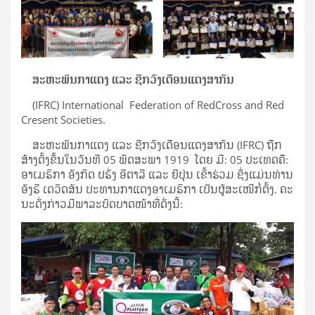
ສະ
ຫະ
ພັນ
ກາ
ແດງ
ແລະ
ຊີກວົງ
ເດືອນ
ແດງ
ສາ
ກົນ
(IFRC) International Federation of RedCross and Red
Cresent Societies.
​ສະ​ຫະ​ພັນ​ກາ​ແດງ ແລະ ຊີກວົງ​ເດືອນ​ແດງ​ສາ​ກົນ (IFRC) ຖືກ​
ສ້າງ​ຕັ້ງ​ຂຶ້ນ​ໃນ​ວັນ​ທີ 05 ພຶດ​ສະ​ພາ 1919 ໂດຍ​ ​​ມີ​: 05 ປະເທດ​ຄື:
ອາ​ເມຣິ​ກາ ອັງ​ກິດ ຝ​ຣັ່ງ ອີ​ຕາ​ລີ ແລະ ຍີ​ປຸ່ນ​ ເຂົ້າ​ຮ່ວມ ຊຶ່ງ​ແມ່ນທ່ານ
ອັງ​ຣີ ເດ​ວິດ​ສັນ ປະ​ທານ​ກາ​ແດງ​ອາ​ເມ​ຣິ​ກາ ເປັນ​ຜູ້​ສະ​ເໜີກໍ່​ຕັ້ງ. ຄະ​
ນະ​ດັ່ງ​ກ່າວມີ​​ພາ​ລະ​ບົດ​ບາດໜ້າ​ທີ່​ດັ່ງ​ນີ້: