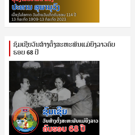
ຊົ​ມ​ເຊີຍ​ວັນ​ສ້າງ​ຕັ້ງ​ສະ​ຫະ​ພັນ​ແມ່​ຍິງ​​ລາວຄົບ​
ຮອບ 68 ປິ