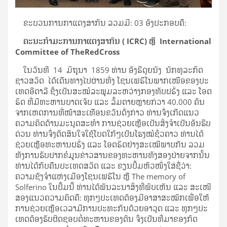
ຂະ​ບວນ​ການ​ກາ​ແດງ​ສາ​ກົນ ລວມມີ: 03 ອົງ​ປະ​ກອບ​ຄື:
ຄະ​ນະ​ກຳ​ມະ​ການ​ກາ​ແດງ​ສາ​ກົນ
( ICRC) ຫຼື International
Committee of TheRedCross
ໃນ​ວັນ​ທີ 14 ມິ​ຖຸ​ນາ 1859​ ​ທ່ານ​ ອັງ​ຣີ​ດຸຍ​ນັງ ນັກ​ທຸ​ລະ​ກິດ​
ຊາວສວິດ ​ ໄດ້​ເດີນ​ທາງ​ໄປ​​ຜ່ານທົ່ງ ໂຊນ​ເຟ​ຣີ​ໂນພາກ​ເໜືອ​ຂອ​ງ​ປະ​
ເທດ​ອີ​ຕາ​ລີ​ ຊຶ່ງ​ເປັນ​ສະ​ໝໍ​ລະ​ພູມ​ລະ​ຫວ່າງກອງ​ທັບ​ຝ​ຣັ່ງ ແລະ ໂອ​ຕ​
ຣິດ​ ທີ່​ມີ​ທະ​ຫານ​ບາດ​ເຈັບ ​ແລະ ​ລົ້ມ​ຕາຍຫຼາຍ​ກ່​ວາ 40.000 ຄົນ​
ຈາກ​ເຫດ​ການ​ທີ່​ໜ້າ​ສະ​ເທືອນ​ຂວັນ​ດັ່ງ​ກ່າວ ​​ທ່ານ​ຈຶ່ງ​ເກີດ​ແນວ​
ຄວາມ​ຄິດ​ດ້ານ​ມະ​ນຸດ​ສະ​ທຳ ການ​ຊ່ວຍ​ເຫຼືອ​ເປັນ​ສິ່ງ​ຈຳ​ເປັນ​ອັນ​ຮີບ​
ດ່ວນ ທ່ານ​ຈຶ່ງ​ຕັດ​ສິນ​ໃຈ​ໃຊ້​ໂບດ​ໃກ້ໆ​ເປັນ​ໂຮງ​ໝໍ​ຊົ່ວ​ຄາວ ທ່ານ​ໄດ້​
ຊ່ວຍ​ເຫຼືອ​ທະ​ຫານ​ຝ​ຣັ່ງ ແລະ​ ໂອ​ຕ​ຣິດ​ຢ່າງ​ສະ​ເໝີ​ພາບ​ກັນ ລວມ​
ທັງ​ການ​ຮັບ​ຝາກ​ຂໍ​ມູນ​ຂ່າວ​ສານ​ຂອງ​ທະ​ຫານ​ທັງ​ສອງ​ຝ່າຍຈາກນັ້ນ ​
ທ່ານ​ໄດ້​ກັບ​ຄືນ​ປະ​ເທດ​ສວິດ ແລະ ຂຽນ​ປຶ້ມ​ຫົວ​ໜຶ່ງ​ໃສ່​ຊື່​ວ່າ:
ຄວາມ​ຊົງ​ຈຳ​ແຫ່ງ​ເມືອງ​ໂຊນ​ເຟ​ຣີ​ໂນ ຫຼື The memory of
Solferino ໃນ​ປຶ້ມນີ້ ທ່ານ​ໄດ້​ພັນ​ລະ​ນາ​ສິ່ງ​ທີ່​ພົບ​ເຫັນ ແລະ ສະ​ເໜີ
ສອງ​ແນວ​ຄວາມ​ຄິດ​ຄື: ທຸກໆ​ປະ​ເທດ​ຕ້ອງ​ມີອາ​ສາ​ສະ​ໝັກ​ເພື່ອ​ໃຫ້​
ການ​ຊ່ວຍ​ເຫຼືອ​ເວ​ລາ​ມີ​ການ​ປະ​ທະ​ກັນ​ດ້ວຍ​ອາ​ວຸດ ແລະ ທຸກໆ​ປະ​
ເທດ​ຕ້ອງ​ຮັບ​ຜິດ​ຊອບ​ຕໍ່​ທະ​ຫານ​ຂອງ​ຕົນ ​ຈຶ່ງ​ເປັນ​ທີ່​ມາ​ຂອງກົດ​