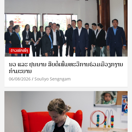
ຂ່າວໜ້າໜຶ່ງ
ນວ ແລະ ຢຸນນານ ສືບຕໍ່ເພີ່ມທະວີການຮ່ວມມືວຽກງານ
ກຳມະບານ
06/08/2026
Souliyo Sengngam