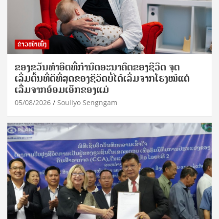
ຂ່າວໜ້າໜຶ່ງ
ຂອງຂວັນທໍາອິດທີ່ກໍານົດອະນາຄົດຂອງຊີວິດ ຈຸດ
ເລີ່ມຕົ້ນທີ່ດີທີ່ສຸດຂອງຊີວິດບໍ່ໄດ້ເລີ່ມຈາກໂຮງໝໍແຕ່
ເລີ່ມຈາກອ້ອມເອິກຂອງແມ່
05/08/2026
Souliyo Sengngam