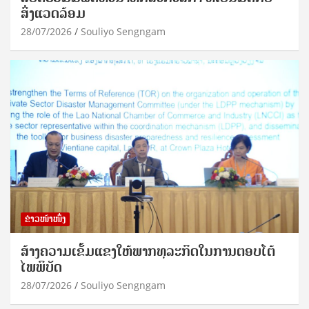
ສິ່ງແວດລ້ອມ
28/07/2026
Souliyo Sengngam
ຂ່າວໜ້າໜຶ່ງ
ສ້າງຄວາມເຂັ້ມແຂງໃຫ້ພາກທຸລະກິດໃນການຕອບໂຕ້
ໄພພິບັດ
28/07/2026
Souliyo Sengngam