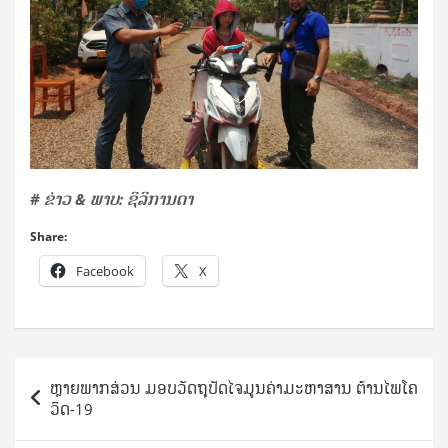
# ຂ່າວ & ພາບ: ຊິລິການດາ
Share:
Facebook
X
Post
ຫຼາຍພາກສ່ວນ ມອບວັດຖຸປັດໄຈມູນຄ່າມະຫາສານ ຕ້ານໄພໂຄ
navigation
ວິດ-19