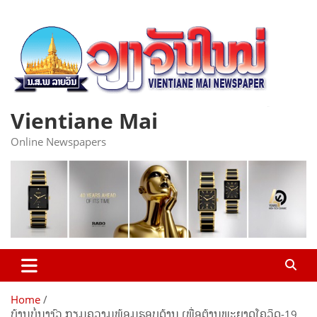
Skip
to
content
Vientiane Mai
Online Newspapers
Home
ບ້ານບໍ່ນາງົວ ກຽມຄວາມພ້ອມຮອບດ້ານ ເພື່ອຕ້ານພະຍາດໂຄວິດ-19