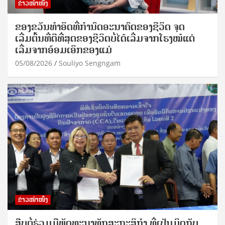
ຂ່າວໜ້າໜຶ່ງ
ຂອງຂວັນທໍາອິດທີ່ກໍານົດອະນາຄົດຂອງຊີວິດ ຈຸດ
ເລີ່ມຕົ້ນທີ່ດີທີ່ສຸດຂອງຊີວິດບໍ່ໄດ້ເລີ່ມຈາກໂຮງໝໍແຕ່
ເລີ່ມຈາກອ້ອມເອິກຂອງແມ່
05/08/2026
Souliyo Sengngam
ຂ່າວໜ້າໜຶ່ງ
ສືບຕໍ່ຮ່ວມມືພັດທະນາທັກສະກະສິກຳ ທີ່ເປັນມິດກັບ