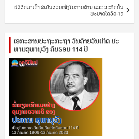
ບໍລິສັດມາເຕົ້າ ຂໍເປັນສ່ວນໜຶ່ງໃນການຕ້ານ ແລະ ສະກັດກັ້ນ
ພະຍາດໂຄວິດ-19
ເອ​ກະ​ສານ​ປະ​ຖະ​ກະ​ຖ​າ ວັນ​ຄ້າຍ​ວັນ​ເກີດ ປ​ະ​
ທານ​ສຸ​ພາ​ນຸ​ວົງ ຄົບ​ຮອບ 114 ປີ