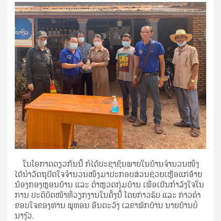
ໃນໂອກາດດຽວກັນນີ້ ກໍໄດ້ປະຊາຊົນພາຍໃນບ້ານຈຳນວນໜຶ່ງ
ໄດ້ນຳວັດຖຸປັດໃຈຈຳນວນໜຶ່ງມາປະກອບສ່ວນຊ່ວຍເຫຼືອແກ່ອ້າຍ
ນ້ອງກອງຫຼອນບ້ານ ແລະ ຕຳຫຼວດກຸ່ມບ້ານ ເພື່ອເປັນກຳລັງໃຈໃນ
ການ ປະຕິບັດໜ້າທີ່ວຽກງານໃນຄັ້ງນີ້ ໂດຍກ່າວຮັບ ແລະ ກ່າວຄຳ
ຂອບໃຈຂອງທ່ານ ພູທອນ ອີນຕະວົງ ເລຂາພັກບ້ານ ນາຍບ້ານບໍ່
ນາງົວ.