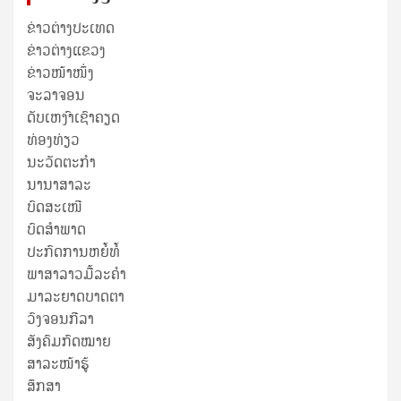
ຂ່າວຕ່າງປະເທດ
ຂ່າວ​ຕ່າງ​ແຂວງ
ຂ່າວໜ້າໜຶ່ງ
ຈະລາຈອນ
ດັບເຫງົາເຊົາຄຽດ
ທ່ອງທ່ຽວ
ນະວັດຕະກໍາ
ນານາສາລະ
ບົດສະເໜີ
ບົດສໍາພາດ
ປະກົດການຫຍໍ້ທໍ້
ພາສາລາວມື້ລະຄຳ
ມາລະຍາດບາດຕາ
ວົງຈອນກີລາ
ສັງຄົມກົດໝາຍ
ສາລະໜ້າຮູ້
ສຶກສາ