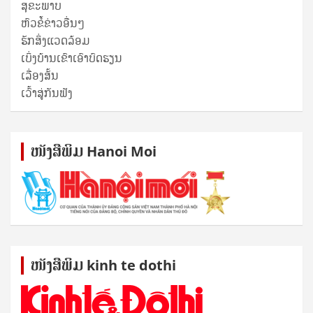
ສຸ​ຂະ​ພາບ
ຫົວຂໍ້ຂ່າວອື່ນໆ
ຮັກສິ່ງແວດລ້ອມ
ເບິ່ງບ້ານເຂົາເອົາບົດຮຽນ
ເລື່ອງສັ້ນ
ເວົ້າສູ່ກັນຟັງ
ໜັງ​ສື​ພິມ Hanoi Moi
ໜັງ​ສື​ພິມ kinh te dothi