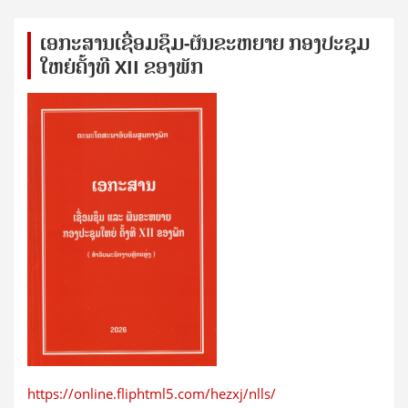
ເອກ​ະ​ສານ​ເຊ​ື່ອມ​ຊ​ຶມ-ຜັນ​ຂະ​ຫ​ຍາຍ ກອງ​ປະ​ຊຸມ​
ໃຫຍ່​ຄັ້ງ​ທີ XII ຂອງ​ພັກ
https://online.fliphtml5.com/hezxj/nlls/