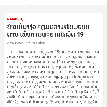
ຂ່າວໜ້າໜຶ່ງ
ບ້ານບໍ່ນາງົວ ກຽມຄວາມພ້ອມຮອບ
ດ້ານ ເພື່ອຕ້ານພະຍາດໂຄວິດ-19
27/04/2021
VTm Indee
ເພື່ອປະຕິບັດຕາມຄໍາສັ່ງເລກທີ 15/ນຍ ວ່າດ້ວຍການເພີ່ມທະວີ
ມາດຕະການ ແລະ ສະກັດກັ້ນ ຄວບຄຸມ ແລະ ກຽມຄວາມພ້ອມ
ຮອບດ້ານ ເພື່ອຕ້ານພະຍາດໂຄວິດ-19 ກໍຄືຄໍາສັ່ງແຈ້ງການຂອງ
ນະຄອນຫຼວງວຽງຈັນ ແລະ ເມືອງວາງອອກຢ່າງເຂັ້ມງວດ ເພື່ອ
ປະຕິບັດມາດຕະການປ້ອງກັນດັ່ງກ່າວນີ້ ອຳນາດການປົກຄອງບ້ານ
ບໍ່ນາງົວ ເມືອງຈັນທະບູລີ ນະຄອນຫຼວງວຽງຈັນ ໄດ້ສົມທົບກັບ
ຕຳຫຼວດກຸ່ມບ້ານ ຕັ້ງຈຸດດ່ານກວດກາການເດີນທາງເຂົ້າ-ອອກບ້ານ
ຢ່າງເຂັ້ມງວດ ມາແຕ່ວັນທີ 22 ເມສາ 2021 ໂດຍພໍ່ແມ່ປະຊາຊົນ
ພາຍໃນບ້ານ ຖ້າບໍ່ມີວຽກຈໍາເປັນ ແມ່ນໃຫ້ພ້ອມກັນຢູ່ເຮືອນ ທັງນີ້
ກໍເພື່ອເປັນການຫຼຸດຜ່ອນການແຜ່ລະບາດຂອງພະຍາດໂຄວິດ-19
ທີ່ກຳລັງແຜ່ລາມໄປໃນເຂດຊຸມຊົນຕ່າງໆໃນນະຄອນຫຼວງວຽງຈັນ.