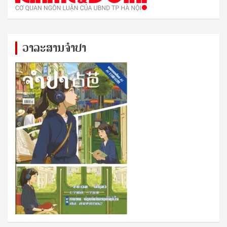
ວາລະສານຈຳປາ