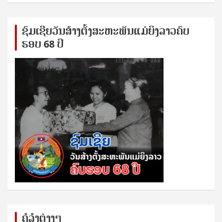
ຊົ​ມ​ເຊີຍ​ວັນ​ສ້າງ​ຕັ້ງ​ສະ​ຫະ​ພັນ​ແມ່​ຍິງ​​ລາວຄົບ​
ຮອບ 68 ປິ
ຄໍລຳຕ່າງໆ