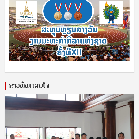
ຂ່າວທີ່ໜ້າສົນໃຈ