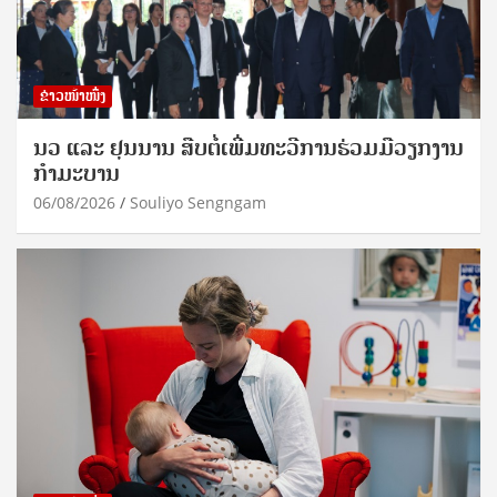
ຂ່າວໜ້າໜຶ່ງ
ນວ ແລະ ຢຸນນານ ສືບຕໍ່ເພີ່ມທະວີການຮ່ວມມືວຽກງານ
ກຳມະບານ
06/08/2026
Souliyo Sengngam