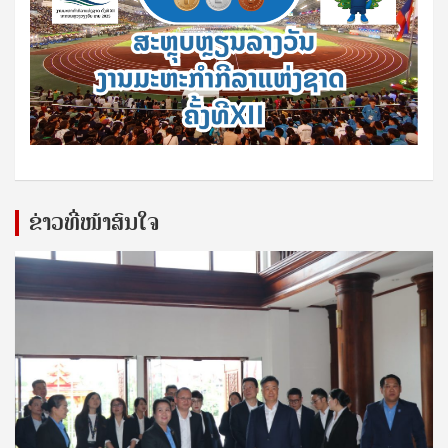
ຂ່າວທີ່ໜ້າສົນໃຈ