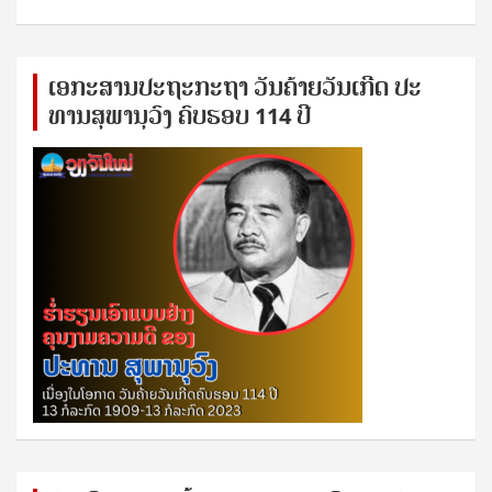
ເອ​ກະ​ສານ​ປະ​ຖະ​ກະ​ຖ​າ ວັນ​ຄ້າຍ​ວັນ​ເກີດ ປ​ະ​
ທານ​ສຸ​ພາ​ນຸ​ວົງ ຄົບ​ຮອບ 114 ປີ