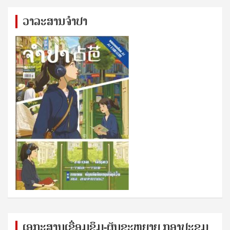
ວາລະສານຈຳປາ
ເອກ​ະ​ສານ​ເຊ​ື່ອມ​ຊ​ຶມ-ຜັນ​ຂະ​ຫ​ຍາຍ ກອງ​ປະ​ຊຸມ​