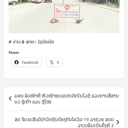
# ຂ່າວ & ພາບ : ໄຊບັນດິດ
Share:
Facebook
X
Post
ມອບ-ຮັບໜ້າທີ່ ຫົວໜ້າພະແນກເຕັກໂນໂລຊີ ແລະການສື່ສານ
navigation
ນວ ຜູ້ເກົ່າ ແລະ ຜູ້ໃໝ່
​ສປ ຈີນຈະສືບຕໍ່ນໍາວັກຊີນປ້ອງກັນໂຄວິດ-19 ມາຊ່ວຍ ສປປ
ລາວເພີ່ມເປັນຄັ້ງທີ 3