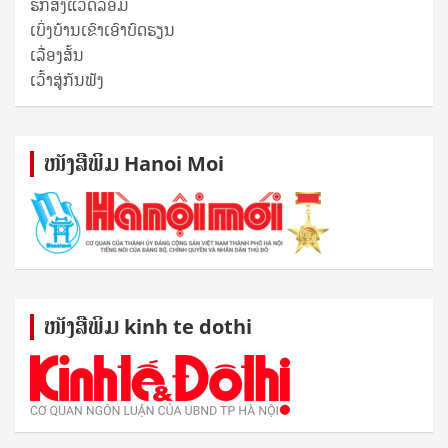
ຮັກສິ່ງແວດລ້ອມ
ເບິ່ງບ້ານເຂົາເອົາບົດຮຽນ
ເລື່ອງສັ້ນ
ເວົ້າສູ່ກັນຟັງ
ໜັງ​ສື​ພິມ Hanoi Moi
ໜັງ​ສື​ພິມ kinh te dothi