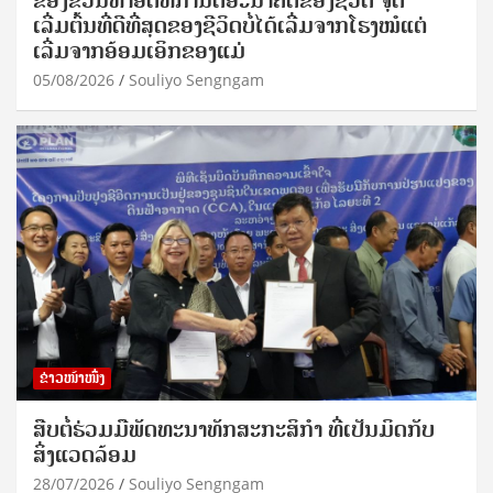
ເລີ່ມຕົ້ນທີ່ດີທີ່ສຸດຂອງຊີວິດບໍ່ໄດ້ເລີ່ມຈາກໂຮງໝໍແຕ່
ເລີ່ມຈາກອ້ອມເອິກຂອງແມ່
05/08/2026
Souliyo Sengngam
ຂ່າວໜ້າໜຶ່ງ
ສືບຕໍ່ຮ່ວມມືພັດທະນາທັກສະກະສິກຳ ທີ່ເປັນມິດກັບ
ສິ່ງແວດລ້ອມ
28/07/2026
Souliyo Sengngam