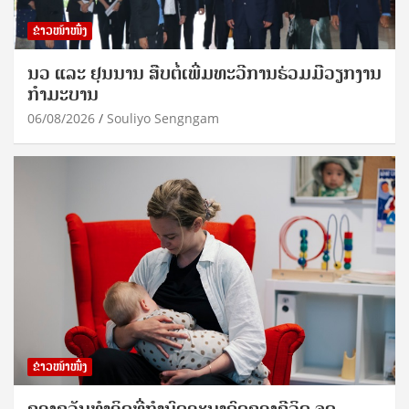
ຂ່າວໜ້າໜຶ່ງ
ນວ ແລະ ຢຸນນານ ສືບຕໍ່ເພີ່ມທະວີການຮ່ວມມືວຽກງານ
ກຳມະບານ
06/08/2026
Souliyo Sengngam
ຂ່າວໜ້າໜຶ່ງ
ຂອງຂວັນທໍາອິດທີ່ກໍານົດອະນາຄົດຂອງຊີວິດ ຈຸດ