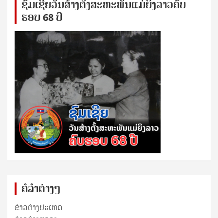
ຊົ​ມ​ເຊີຍ​ວັນ​ສ້າງ​ຕັ້ງ​ສະ​ຫະ​ພັນ​ແມ່​ຍິງ​​ລາວຄົບ​
ຮອບ 68 ປິ
ຄໍລຳຕ່າງໆ
ຂ່າວຕ່າງປະເທດ