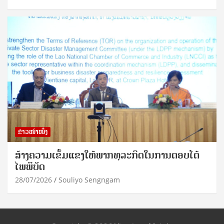
ຂ່າວໜ້າໜຶ່ງ
ສ້າງຄວາມເຂັ້ມແຂງໃຫ້ພາກທຸລະກິດໃນການຕອບໂຕ້
ໄພພິບັດ
28/07/2026
Souliyo Sengngam