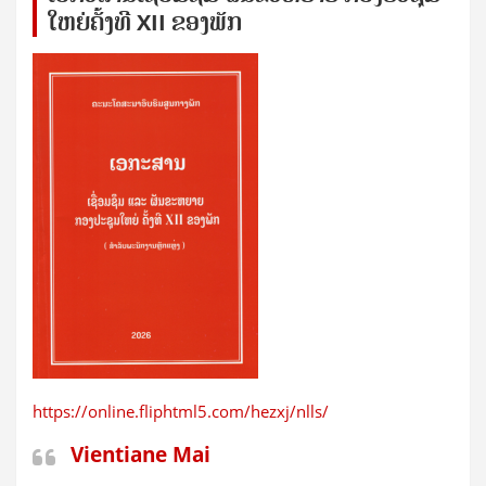
ໃຫຍ່​ຄັ້ງ​ທີ XII ຂອງ​ພັກ
https://online.fliphtml5.com/hezxj/nlls/
Vientiane Mai