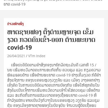
ຍາດ covid-19
ຂ່າວໜ້າໜຶ່ງ
​ຫາດ​ຊາຍ​ຟອງ ຕັ້ງ​ດ່ານ​ຫຼາຍ​ຈຸດ ​ເຂັ້ມ​
ງວດ ກວດ​ຄົນ​ເຂົ້າ​-ອອກ ຕ້ານ​ພະ​ຍາດ
covid-19
26/04/2021
VTm Indee
ເພື່ອ​ປະ​ຕິ​ບັດ​ຕາມ​ຄຳ​ສັ່ງຂອງ​ນາ​ຍົກ​ລັດ​ຖະ​ມົນ​ຕີ ເລກ​ທີ 15 /
ນຍ ເພີ່ມ​ທະ​ວີ​ມາດ​ຕະ​ການ​ສະ​ກັດ​ກັ້ນ ຄວບ​ຄຸມ ແລະ ກຽ​ມ​ຄວາມ​
ພ້ອມ​ຮອບ​ດ້ານ ເພື່ອ​ຕ້ານ​ພະ​ຍາດ covid-19 ຢ່າງ​ເຂັ້ມ​ງວດ ກໍ​ຄືຄຳ​
ສັ່ງແຈ້​ງ​ການ​ ຂອງ​ນະ​ຄອນ​ຫຼວງວຽງ​ຈັນ ແລະ ເມືອງ ວາງ​ອອກຢ່າງ​
ເຄັ່ງ​ຄັດ ໃນ​​ການ​ປະ​ຕິ​ບັດ​ມາດ​ຕະການ​ປ້ອງ​ກັນ ​ເພື່ອ​ໃຫ້​ທຸກ​ຄົນ​ໃນ​
ສັງ​ຄົມ​ເປັນ​ເຈົ້າ​ການ​ເພີ່ມ​ທະ​ວີ​ຄວາມ​ເອົາ​ໃຈ​ໃສ່ຄວບ​ຄຸມ​ ເພື່ອ​ຕ້ານ
ແລະ ສະ​ກັດ​​ກັ້ນການແຜ່​ລະ​ບາດ​ຂອງ​ເຊື້ອ​ພະ​ຍາດ covid-19 ທີ່​
ກຳ​ລັງແຜ່​ກະ​ຈາຍ​ເປັນ​ວົງ​ກ້​ວາງໃນ​ນະ​ຄອນ​ຫຼວງ ວຽງ​ຈັນ ແລະຊຸມ​
ຊົນ ຂອງ​ເມືອງ​ຫາດ​ຊາຍ​ຟອງໃນ​ປັດ​ຈຸ​ບັນ ​ຈຳ​ນວນ​ຜູ້​ຕິດ​ເຊື້ອ​ພະ​