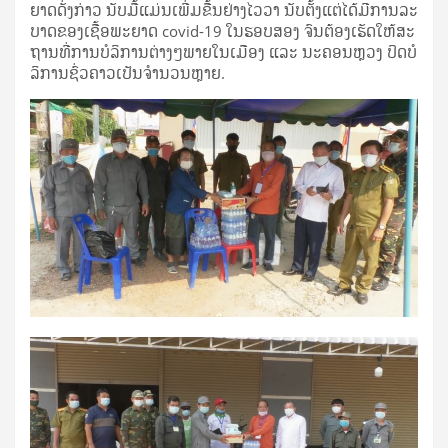
ຍາດ​ດັ່ງ​ກ່າວ ​ນັບ​ມື້​ແມ່ນ​ເພີ່ມ​ຂື້ນ​ຢ່າງ​ໄວ​ວາ ນັບ​ຕັ້ງ​ແຕ່​ໄດ້ມີ​ການ​ລະ​
ບາດ​ຂອງ​ເຊື້ອ​ພະ​ຍາດ covid-19 ​ໃນ​ຮອບ​ສອງ ຈົນ​​ຕ້ອງເຮັດ​ໃຫ້​ສະ​
ຖານ​ທີ່​ການ​ບໍ​ລິ​ການ​ຕ່າງໆ​ພາຍ​ໃນ​ເມືອງ ແລະ ນະ​ຄອນ​ຫຼວງ ປິດ​ບໍ​
ລິ​ການ​ຊົ່ວ​ຄາວ​ເປັ​ນ​ຈໍາ​ນວນ​ຫຼາຍ.