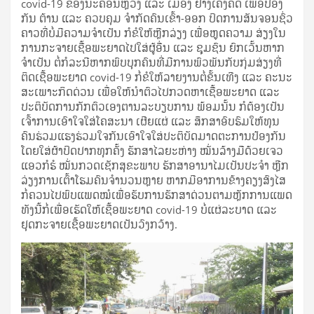
covid-19 ຂອງ​ນະ​ຄອນ​ຫຼວງ ແລະ ເມືອງ ຢ່າງ​ເຄັ່ງ​ຄັດ ເພື່ອ​ປ້ອງ​
ກັນ ຕ້ານ​ ແລະ ຄວບ​ຄຸມ ​ຈຳກັດ​ຄົນເຂົ້າ-​ອອກ ​ປິດ​ການ​ສັນ​ຈອນ​ຊົ່ວ​
ຄາວທີ່​​ບໍ່​ມີ​ຄວາມຈຳ​ເປັນ ​ກໍ​ຂໍ​ໃຫ້​ຫຼີກລ່ຽງ ເພື່ອ​​ຫຼຸດ​ຄວາມ ສ່ຽງ​ໃນ​
ການ​ກະ​ຈາຍ​ເຊື້ອພະ​ຍາດໄປ​ໃສ່​ຜູ້​ອື່ນ ແລະ ຊຸມ​ຊົນ ຍົກ​ເວັ້ນ​ຫາກ​
ຈຳ​ເປັນ ຕໍ່​ກໍ​ລະ​ນີຫາກ​ພົບ​ບຸກ​ຄົນ​ທີ່​ມີການ​ພົວ​ພັນ​​ກັບ​ກຸ່ມ​ສ່ຽງທີ່​
ຕິດ​ເຊື້ອ​​ພະ​ຍາດ covid-19 ກໍ່​ຂໍ​ໃຫ້​ລາຍ​ງານ​ຕໍ່​ຂັ້ນ​ເທີງ ແລະ ຄະ​ນະ​
ສະ​ເພາະ​ກິດ​ດ່​ວນ ​ເພື່ອ​ໃຫ້​ນຳ​ຕົວ​ໄປກວດ​ຫາ​ເຊື້ອ​ພະ​ຍາດ ແລະ
ປະ​ຕິ​ບັດ​​ການກັກ​ຕົວ​ເອງຕານ​ລະ​ບຽບ​ການ ພ້ອມນັ້ນ ​ກໍ​ຕ້ອງ​ເປັນ​
ເຈົ້າ​ກາ​ນ​ເອົາ​ໃຈ​ໃສ່​ໂຄ​ສະ​ນາ ​ເຜີຍແຜ່​ ແລະ ສຶກ​ສາ​ອົບ​ຮົມ​ໃຫ້​ທຸນ
ຄົນຮ່ວມ​ແຮງ​ຮ່ວມ​​ໃຈກັນ​ເອົາ​ໃຈ​ໃສ່​ປະ​ຕິ​ບັດ​ມາດ​ຕະ​ການປ້ອງ​ກັນ ​
ໂດຍໃສ່​ຜ້າ​ປິດ​ປາກ​ທຸກ​ຄັ້ງ ຮັກ​ສາ​ໄລຍະ​ຫ່າງ ໝັ່ນ​ລ້າງ​ມື​ດ້ວຍ​ເຈວ
ແອວກໍຮໍ ​ໝັ່ນ​ກວດ​ເຊັກ​ສຸ​ຂະ​ພາບ ຮັກ​ສາ​ອາ​ນາ​ໄມ​ເປັນ​ປະ​ຈຳ ​ຫຼີກ
ລ່ຽງການ​ເຕົ້າ​ໂຮມ​ຄົນ​ຈຳ​ນວນ​ຫຼາຍ ຫາກ​ມີ​ອາ​ການ​ຂ້າງ​ຄຽງ​ສົງ​ໄສ ​
ກໍ່ຄວນ​​ໄປ​ພົບ​ແພດ​ໝໍ​ເພື່ອ​​ຮັບ​ການຮັກ​ສາ​ດ່ວນ​ຕາມ​ຫຼັກ​ການ​ແພດ
ທັງ​ນີ້​ກໍ່​ເພື່ອ​ເຮັດ​ໃຫ້​ເຊື້ອ​ພະ​ຍາດ covid-19 ​ບໍ່​ແຜ່​​ລະ​ບາດ ແລະ ​
ຢຸດກະ​ຈາຍ​ເຊື້ອ​ພະ​ຍາດ​ເປັນ​ວົງ​ກວ້າງ.