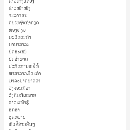
ຂ່າວ​ຕ່າງ​ແຂວງ
ຂ່າວໜ້າໜຶ່ງ
ຈະລາຈອນ
ດັບເຫງົາເຊົາຄຽດ
ທ່ອງທ່ຽວ
ນະວັດຕະກໍາ
ນານາສາລະ
ບົດສະເໜີ
ບົດສໍາພາດ
ປະກົດການຫຍໍ້ທໍ້
ພາສາລາວມື້ລະຄຳ
ມາລະຍາດບາດຕາ
ວົງຈອນກີລາ
ສັງຄົມກົດໝາຍ
ສາລະໜ້າຮູ້
ສຶກສາ
ສຸ​ຂະ​ພາບ
ຫົວຂໍ້ຂ່າວອື່ນໆ