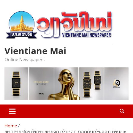
Skip
to
content
Vientiane Mai
Online Newspapers
Home
​ຫາດ​ຊາຍ​ຟອງ ຕັ້ງ​ດ່ານ​ຫຼາຍ​ຈຸດ ​ເຂັ້ມ​ງວດ ກວດ​ຄົນ​ເຂົ້າ​-ອອກ ຕ້ານ​ພະ​