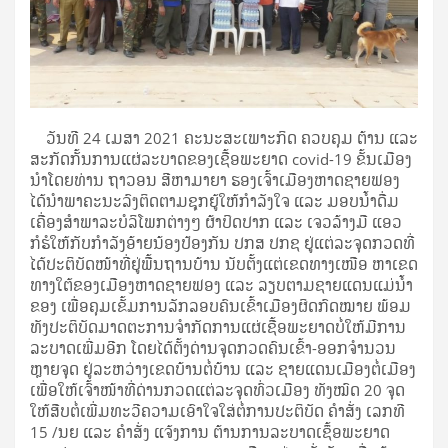
ວັນ​ທີ 24 ເມ​ສາ 2021 ຄະ​ນະ​ສະ​ເພາະ​ກິດ ຄວບ​ຄຸມ ​ຕ້ານ ​​ແລະ
ສະ​ກັດ​ກັ້ນການ​ແຜ່ລະ​ບາດ​ຂອງ​ເຊື້ອ​ພະ​ຍາດ covid-19 ຂັ້ນ​ເມືອງ​ ​
ນຳ​ໂດຍທ່ານ ຖາ​ວອນ ສີ​ຫາ​ມາ​ຍາ ຮອ​ງ​ເຈົ້າ​ເມືອງ​ຫາດ​ຊາຍ​ຟອງ
ໄດ້​ນຳ​ພາ​ຄະ​ນະ​ລົງ​ຕິດ​ຕາມ​ຊຸກ​ຍູ້ໃຫ້​ກຳ​ລັງ​ໃຈ ແລະ ມອບ​ນ້ຳ​ດື່ມ
ເຄື່ອງ​ສຳ​ພາ​ລະບໍ​ລິ​ໂພກຕ່າງໆ ຜ້າ​ປິດ​ປາກ ແລະ ​ເຈວ​ລ້າງ​ມື ​ແອວ
ກໍຮໍ​ໃຫ້​ກັບ​ກຳ​ລັງອ້າຍ​ນ້ອງ​ປ້ອງ​ກັນ ປກ​ສ ປກ​ຊ ຢູ່​ແຕ່​ລະ​ຈຸດກວດທີ່
ໄດ້​ປະ​ຕິ​ບັດໜ້າ​ທີ່​ຢູ່​ພື້​ນຖານບ້ານ ນັບ​ຕັ້ງ​ແຕ່​ເຂດ​ທາງ​​ເໜືອ ຫາເຂດ​
ທາງ​ໃຕ້​ຂອງ​ເມືອງຫາດ​ຊາຍ​ຟອງ ແລະ ລຽບ​ຕາມ​ຊາຍ​ແດນ​ແມ່​ນ້ຳ​
ຂອງ ​ເພື່ອ​ຄຸມ​ເຂັ້ມການ​ລັກ​ລອບຄົນ​ເຂົ້າ​ເມືອງ​ຜິດ​ກົດ​ໝາຍ ພ້ອມ​
ທັງປະ​ຕິ​ບັດມາດ​ຕະ​ການ​ຈຳ​ກັດ​ການ​ແຜ່​ເຊື້ອ​ພະ​ຍາດ​ບໍ່ໃຫ້​ມີ​ການ​
ລະ​ບາດ​ເພີ່ມ​ອີກ ​ໂດຍ​ໄດ້​ຕັ້ງ​ດ່ານ​ຈຸດກວດ​ຄົນ​ເຂົ້າ-ອອກຈຳ​ນວນ​
ຫຼາຍ​ຈຸດ ​ຢູ່ລະ​ຫວ່າງ​ເຂດ​ບ້ານ​ຕໍ່​ບ້ານ ແລະ ​ຊາຍ​ແດນ​ເມືອງ​ຕໍ່​ເມືອງ
ເພື່ອ​ໃຫ້​ເຈົ້າ​ໜ້າ​ທີ່​​ດ່ານກວດແຕ່​ລະ​ຈຸດ​ທົ່ວ​ເມືອ​ງ ທັງ​ໝົດ 20 ຈຸດ​ ​
ໃຫ້​ສືບ​ຕໍ່​ເພີ່ມທະ​ວີ​ຄວາມ​ເອົາ​ໃຈ​ໃສ່​ຕໍ່​ການປະ​ຕິ​ບັດ ​ຄຳ​ສັ່ງ ເລກ​ທີ
15 /ນຍ ແລະ ຄຳ​ສັ່ງ ແຈ້ງ​ການ ຕ້ານ​ການ​ລະ​ບາ​ດ​ເຊຶ້ອ​ພະ​ຍາດ