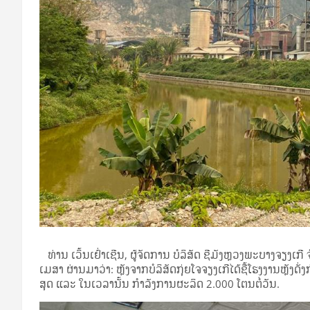
ທ່ານ ເວິ້ນ​ເຢົ່າ​ເຊີນ, ຜູ້ຈັດການ ບໍລິສັດ ຊີມັງຫຼວງພະບາງຈຽງເກີ
ເມສາ ຜ່ານມາວ່າ: ຫຼັງ​ຈາກ​ບໍ​ລິ​ສັດ​ກຸ່ຍ​ໂຈ​ຈຽງ​ເກີ​ໄດ້​ຊື້​ໂຮງ​ງານ​ຫຼັງ​ດ
ສຸດ ແລະ ໃນ​ເວ​ລານັ້ນ ກໍາລັງການຜະລິດ 2.000 ໂຕນຕໍ່ວັນ.