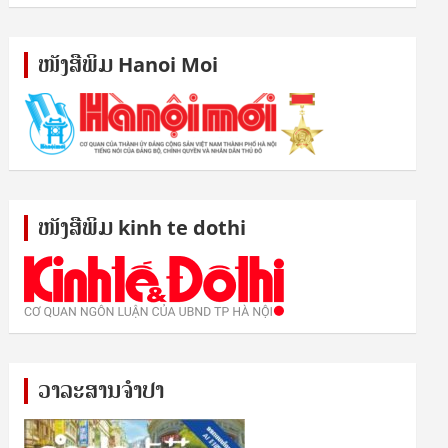
ໜັງ​ສື​ພິມ Hanoi Moi
ໜັງ​ສື​ພິມ kinh te dothi
ວາລະສານຈຳປາ