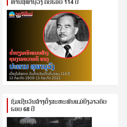
ທານ​ສຸ​ພາ​ນຸ​ວົງ ຄົບ​ຮອບ 114 ປີ
ຊົ​ມ​ເຊີຍ​ວັນ​ສ້າງ​ຕັ້ງ​ສະ​ຫະ​ພັນ​ແມ່​ຍິງ​​ລາວຄົບ​
ຮອບ 68 ປິ