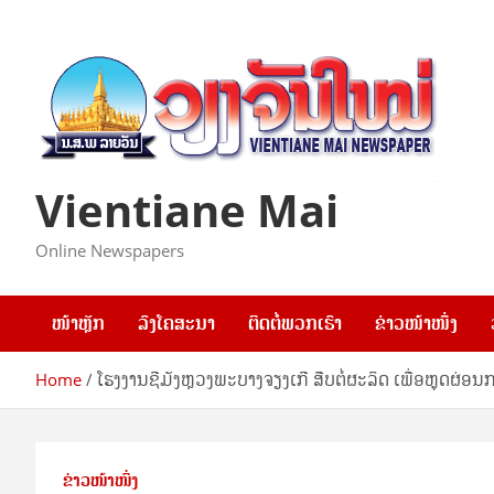
Skip
to
content
Vientiane Mai
Online Newspapers
ໜ້າຫຼັກ
ລົງໂຄສະນາ
ຕິດຕໍ່ພວກເຮົາ
ຂ່າວໜ້າໜຶ່ງ
Home
​ໂຮງ​ງານ​ຊີ​ມັງຫຼວງພະບາງຈຽງເກີ ສືບຕໍ່ຜະລິດ ເພື່ອຫຼຸດຜ່ອ
ຂ່າວໜ້າໜຶ່ງ