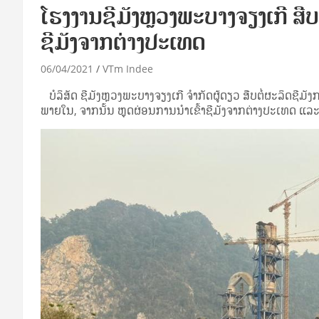
​ໂຮງ​ງານ​ຊີ​ມັງຫຼວງພະບາງຈຽງເກີ ສືບ
ຊີມັງຈາກຕ່າງປະເທດ
06/04/2021
VTm Indee
ບໍລິສັດ ຊີມັງຫຼວງພະບາງຈຽງເກີ ຈໍາກັດຜູ້ດຽວ ສືບ​ຕໍ່​ຜະ​ລິດ​ຊີ​ມັ
ພາຍໃນ, ຈາກນັ້ນ ຫຼຸດຜ່ອນການນໍາເຂົ້າຊີມັງຈາກຕ່າງປະເທດ ແ