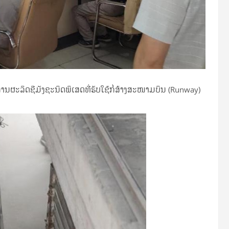
ການຜະລິດຊີມັງ​​ຊະ​ນິດພິ​ເສດທີ່ຮັບໃຊ້ກໍ່ສ້າງສະໜາມບິນ (Runway)