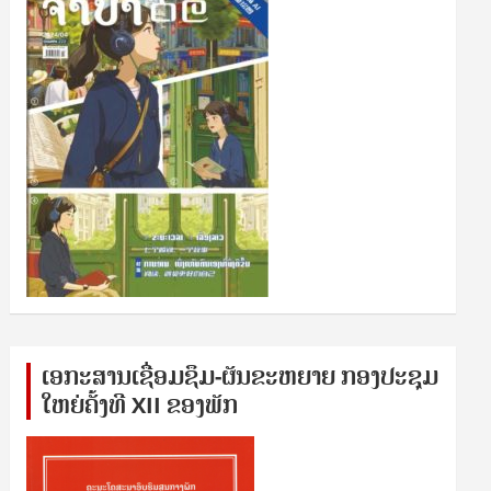
ເອກ​ະ​ສານ​ເຊ​ື່ອມ​ຊ​ຶມ-ຜັນ​ຂະ​ຫ​ຍາຍ ກອງ​ປະ​ຊຸມ​
ໃຫຍ່​ຄັ້ງ​ທີ XII ຂອງ​ພັກ