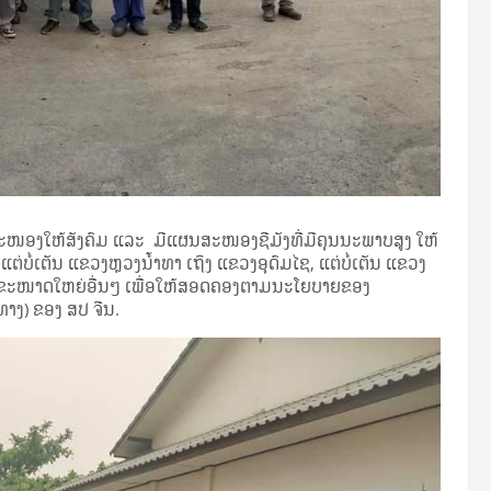
ພື່ອ​ສະ​ໜອງ​ໃຫ້ສັງຄົມ ແລະ ມີແຜນສະໜອງຊີມັງທີ່​ມີຄຸນນະພາບ​ສູງ ໃຫ້
ຕ່ບໍ່ເຕັນ ແຂວງຫຼວງນໍ້າທາ ເຖິງ ແຂວງອຸດົມໄຊ, ແຕ່ບໍ່ເຕັນ ແຂວງ
ງການຂະໜາດໃຫຍ່ອື່ນໆ ​ເພື່ອໃຫ້ສອດຄອງຕາມນະໂຍບາຍຂອງ
າງ) ຂອງ ສ​ປ ຈີນ.