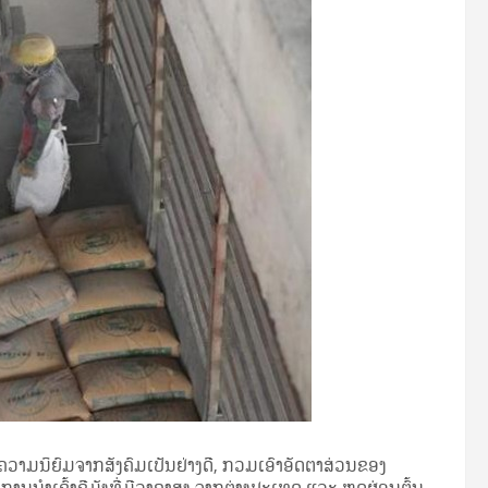
ບຄວາມນິຍົມຈາກສັງຄົມເປັນຢ່າງດີ, ກວມເອົາອັດຕາສ່ວນຂອງ
ນໍາເຂົ້າຊີມັງ​ທີ່​ມີ​ລາ​ຄາ​ສູງ ຈາກຕ່າງປະເທດ ແລະ ຫຼຸດຜ່ອນຕົ້ນ