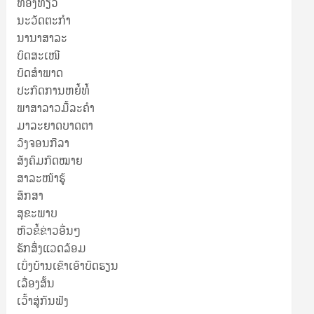
ທ່ອງທ່ຽວ
ນະວັດຕະກໍາ
ນານາສາລະ
ບົດສະເໜີ
ບົດສໍາພາດ
ປະກົດການຫຍໍ້ທໍ້
ພາສາລາວມື້ລະຄຳ
ມາລະຍາດບາດຕາ
ວົງຈອນກີລາ
ສັງຄົມກົດໝາຍ
ສາລະໜ້າຮູ້
ສຶກສາ
ສຸ​ຂະ​ພາບ
ຫົວຂໍ້ຂ່າວອື່ນໆ
ຮັກສິ່ງແວດລ້ອມ
ເບິ່ງບ້ານເຂົາເອົາບົດຮຽນ
ເລື່ອງສັ້ນ
ເວົ້າສູ່ກັນຟັງ