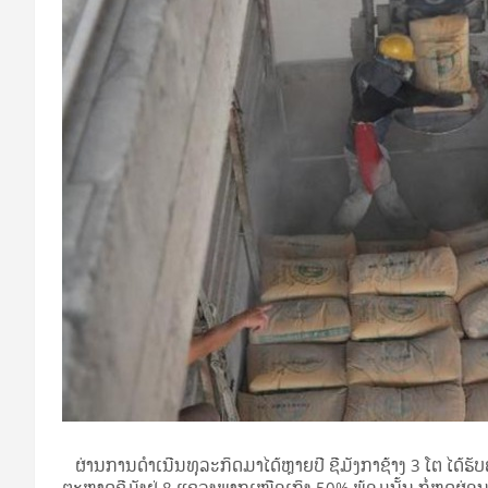
ຜ່ານການດໍາເນີນທຸລະກິດມາໄດ້ຫຼາຍປີ ຊີມັງກາຊ້າງ 3 ໂຕ ໄດ້ຮັ
ຕະຫຼາດຊີມັງຢູ່ 8 ແຂວງພາກເໜືອເຖິງ 50% ພ້ອມນັ້ນ ກໍ່ຫຼຸດຜ່ອນການ