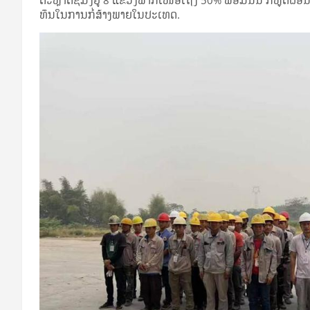
ທຶນໃນການກໍ່ສ້າງພາຍ​ໃນ​ປະ​ເທດ.