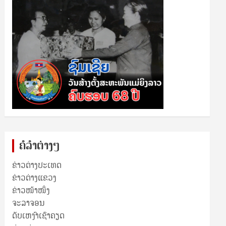
ຄໍລຳຕ່າງໆ
ຂ່າວຕ່າງປະເທດ
ຂ່າວ​ຕ່າງ​ແຂວງ
ຂ່າວໜ້າໜຶ່ງ
ຈະລາຈອນ
ດັບເຫງົາເຊົາຄຽດ