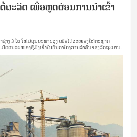
ຕໍ່ຜະລິດ ເພື່ອຫຼຸດຜ່ອນການນໍາເຂົ້າ
ງ​ກາ​ຊ້າງ 3 ໂຕ ໃຫ້​ມີຄຸນນະພາບ​ສູງ ເພື່ອ​ໄດ້ສະໜອງໃຫ້ຕະຫຼາດ
ລະ ມີແຜນສະໜອງຊີ​ມັງເຂົ້າໃນບັນດາໂຄງການສໍາຄັນຂອງລັດຖະບານ.