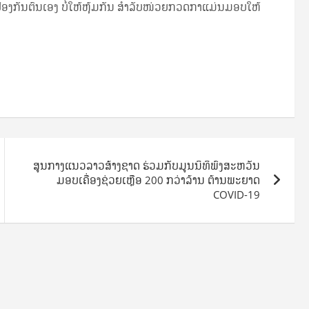
ອງ​ປ້ອງ​ກັນ​ຕົນ​ເອງ ບໍ່​ໃຫ້​ຫຸ້ມ​ກັນ ສຳ­ລັບ​ໜ່ວຍ​ກວດ­ກາ​ແມ່ນ​ມອບ​ໃຫ້
ສູນກາງແນວລາວສ້າງຊາດ ຮ່ວມກັບມູນນິທິພົງສະຫວັນ
ມອບເຄື່ອງຊ່ວຍເຫຼືອ 200 ກວ່າລ້ານ ຕ້ານພະຍາດ
COVID-19