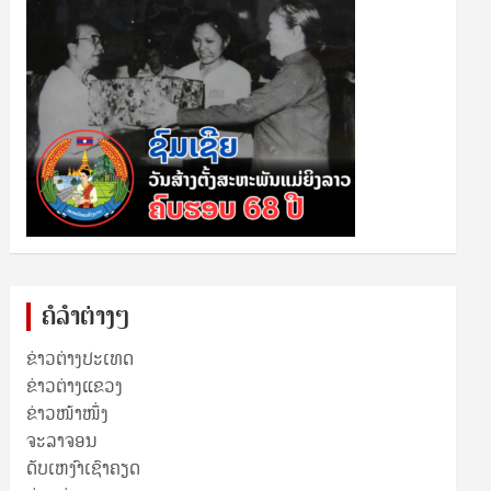
ຄໍລຳຕ່າງໆ
ຂ່າວຕ່າງປະເທດ
ຂ່າວ​ຕ່າງ​ແຂວງ
ຂ່າວໜ້າໜຶ່ງ
ຈະລາຈອນ
ດັບເຫງົາເຊົາຄຽດ