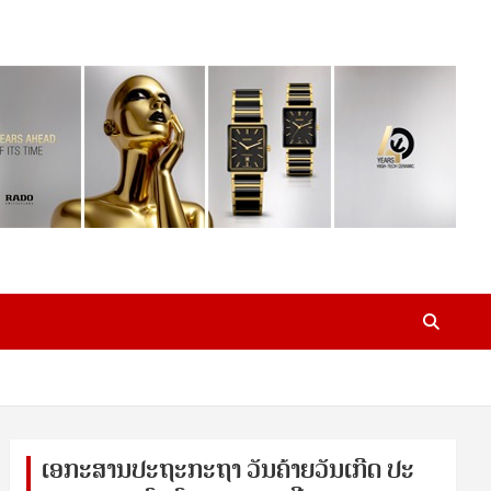
ເອ​ກະ​ສານ​ປະ​ຖະ​ກະ​ຖ​າ ວັນ​ຄ້າຍ​ວັນ​ເກີດ ປ​ະ​