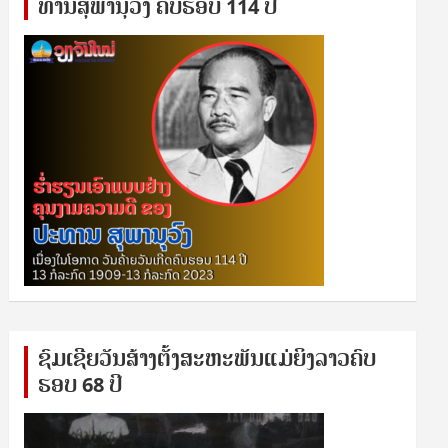
ທານ​ສຸ​ພາ​ນຸ​ວົງ ຄົບ​ຮອບ 114 ປີ
ຊົ​ມ​ເຊີຍ​ວັນ​ສ້າງ​ຕັ້ງ​ສະ​ຫະ​ພັນ​ແມ່​ຍິງ​​ລາວຄົບ​
ຮອບ 68 ປິ