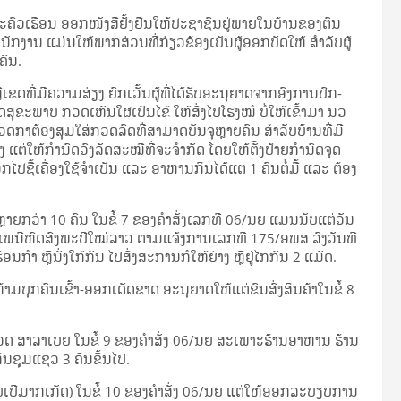
​ຄົວ​ເຮືອນ ອອກ​ໜັງ­ສື​ຢັ້ງ­ຢືນ​ໃຫ້​ປະ­ຊາ­ຊົນ​ຢູ່​ພາຍ​ໃນ​ບ້ານ​ຂອງ​ຕົນ
ສຳ­ນັກ­ງານ ແມ່ນ​ໃຫ້​ພາກ­ສ່ວນ​ທີ່​ກ່ຽວ­ຂ້ອງ​ເປັນ​ຜູ້​ອອກ​ບັດ​ໃຫ້ ສຳ­ລັບ​ຜູ້​
 ຄົນ.
ຂດ​ທີ່​ມີ​ຄວາມ​ສ່ຽງ ຍົກ­ເວັ້ນ​ຜູ້​ທີ່​ໄດ້​ຮັບ​ອະ­ນຸ­ຍາດ​ຈາກ​ອົງ­ການ​ປົກ­
​ສຸ­ຂະ­ພາບ ກວດ​ເຫັນ​ໃຜ​ເປັນ­ໄຂ້ ໃຫ້​ສົ່ງ​ໄປ​ໂຮງ­ໝໍ ບໍ່​ໃຫ້​ເຂົ້າ​ມາ ນວ
​ຕ້ອງ​ສຸມ​ໃສ່​ກວດ​ລົດ​ທີ່​ສາ­ມາດ​ບັນ­ຈຸ​ຫຼາຍ​ຄົນ ສຳ­ລັບ​ບ້ານ​ທີ່​ມີ​
ງ ແຕ່​ໃຫ້​ກຳ­ນົດ​ວົງ​ລັດ­ສະ­ໝີ​ທີ່​ຈະ​ຈຳ­ກັດ ໂດຍ​ໃຫ້​ຕັ້ງ​ປ້າຍ​ກຳ­ນົດ​ຈຸດ​
​ຊື້​ເຄື່ອງ­ໃຊ້​ຈຳ­ເປັນ ແລະ ອາ­ຫານ​ກິນ​ໄດ້​ແຕ່ 1 ຄົນ​ຕໍ່​ມື້ ແລະ ຕ້ອງ​
​ຫຼາຍ​ກວ່າ 10 ຄົນ ໃນ​ຂໍ້ 7 ຂອງ​ຄຳ​ສັ່ງ​ເລກ​ທີ 06/ນຍ ແມ່ນ​ນັບ​ແຕ່​ວັນ​
­ເພ­ນີ​ຫົດ­ສົງ​ພະ​ປີ​ໃໝ່​ລາວ ຕາມ​ແຈ້ງ​ການ​ເລກ​ທີ 175/ອພສ ລົງ​ວັນ​ທີ
ກຳ ຫຼື​ນັ່ງ​ໃກ້​ກັນ ໄປ​ສົ່ງ­ສະ­ການ​ກໍ​ໃຫ້​ຍ່າງ ຫຼື​ຢູ່​ໄກ​ກັນ 2 ແມັດ.
ມ​ບຸກ­ຄົນ​ເຂົ້າ-ອອກ​ເດັດ­ຂາດ ອະ­ນຸ­ຍາດ​ໃຫ້​ແຕ່​ຂົນ­ສົ່ງ​ສິນ­ຄ້າ​ໃນ​ຂໍ້ 8
​ນວດ ສາ­ລາ​ເບຍ ໃນ​ຂໍ້ 9 ຂອງ​ຄຳ​ສັ່ງ 06/ນຍ ສະ­ເພາະ​ຮ້ານ​ອາ­ຫານ ຮ້ານ​
​ກິນ​ຊຸມ​ແຊວ 3 ຄົນ​ຂຶ້ນ​ໄປ.
ຸບ​ເປີ​ມາກ​ເກັດ) ໃນ​ຂໍ້ 10 ຂອງ​ຄຳ​ສັ່ງ 06/ນຍ ແຕ່​ໃຫ້​ອອກ​ລະ­ບຽບ​ການ​