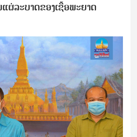
ນແຜ່ລະບາດຂອງເຊື້ອພະຍາດ