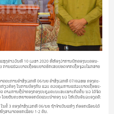
ະ­ແຫຼງ​ຂ່າວ​ວັນ​ທີ 10 ເມ­ສາ 2020 ທີ່​ຫ້ອງ​ວ່າ­ການ​ປົກ­ຄອງ​ນະ­ຄອນ­
ອບ ການ​ແຜ່​ລະ­ບາດ​ເຊື້ອ​ພະ­ຍາດ​ອັກ­ເສບ​ປອດ​ຈາກ​ເຊື້ອ​ຈຸ​ລະ​ໂຣກ​ສາຍ​
­ບັດ​ມາດ​ຕະ­ການ​ຄຳ​ສັ່ງ​ເລກ​ທີ 06/ນຍ ຄຳ​ສັ່ງ​ເລກ​ທີ 07/ຄລສພ ຂອງ​ຄະ­
ນ​ກ່ຽວ­ຂ້ອງ ໃນ​ການ​ປ້ອງ​ກັນ ແລະ ຄວບ​ຄຸມ​ການ​ແຜ່​ລະ­ບາດ​ເຊື້ອ​ພະ­
ບັດ ຕາມ​ການ​ຊີ້​ນຳ​ຂອງ​ກອງ​ປະ­ຊຸມ​ຄະ­ນະ​ສະ­ເພາະ​ກິດ​ຂັ້ນ ນວ ໄດ້​ຈັດ​
ງ­ກ່າວ ໂດຍ​ຜັນ​ຂະ­ຫຍາຍ​ອອກ​ບົດ​ແນະ­ນຳ​ຂອງ ນວ ໃຫ້​ເປັນ​ອັນ​ລະ­ອຽດ​ຄື:
ໃນ​ຂໍ້ 3 ຂອງ​ຄຳ​ສັ່ງ​ເລກ​ທີ 06/ນຍ ຖ້າ​ຈຳ­ເປັນ​ແທ້ໆ ກໍ​ອອກ­ເຮືອນ​ໄດ້​
ົວ​ໜຶ່ງ​ສາ­ມາດ​ອອກ­ເຮືອນ 1-2 ຄົນ.