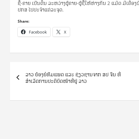
ຊື້-ຂາຍ ເປັນ­ຕົ້ນ ລະ­ຫວ່າງ​ຜູ້​ຂາຍ-ຜູ້​ຊື້​ໃຫ້​ຫ່າງ​ກັນ 2 ແມັດ ມີ​ເຄື່
ປກສ ໄປ​ປະ­ຈຳ​ແຕ່​ລະ​ຈຸດ.
Share:
Facebook
X
Post
ລາວ ຍ້ອງຍໍທີມແພດ ແລະ ຊ່ຽວຊານຈາກ ສປ ຈີນ ທີ່
navigation
ສຳເລັດການປະຕິບັດໜ້າທີ່ຢູ່ ລາວ