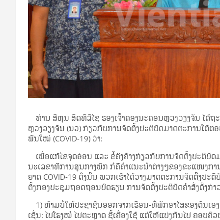
ທ່ານ ສີ​ຫຸນ ສິດ­ທິ​ລື​ໄຊ ຮອງ​ເຈົ້າ​ຄອງ​ນະ­ຄອນ­ຫຼວງ​ວຽງ​ຈັນ ໄດ້​ຖ
ຫຼວງ​ວຽງ​ຈັນ (ນວ) ກ່ຽວ​ກັບ​ການ­ຈັດ­ຕັ້ງ​ປະ­ຕິ­ບັດ​ມາດ​ຕະ­ການ​ໂຕ້​ຕ
ພັນ​ໃໝ່ (COVID-19) ວ່າ:
ເພື່ອ​ແກ້​ໄຂ​ຈຸດ​ອ່ອນ ແລະ ຂໍ້­ຄົງ­ຄ້າງ​ກ່ຽວ​ກັບ​ການ­ຈັດ­ຕັ້ງ​ປະ­ຕິ
ນະ​ເລ­ຂາ­ທິ­ການ​ສູນ​ກາງ​ພັກ ກໍ​ຄື​ຄຳ​ແນະ­ນຳ​ຕ່າງໆ​ຂອງ​ຂະ­ແໜງ­ກາ
ຍາດ COVID-19 ດັ່ງ­ນັ້ນ ພວກ​ເຮົາ​ໄດ້​ວາງ​ມາດ​ຕະ​ການ­ຈັດ­ຕັ້ງ​ປະ­ຕິ­
ຕັ້ງ​ກອງ​ປະ­ຊຸມ​ຖອດ​ຖອນ​ບົດ­ຮຽນ ການ­ຈັດ­ຕັ້ງ​ປະ­ຕິ­ບັດ​ຄຳ​ສັ່ງ​ດັ່
1) ຫ້າມ​ບໍ່​ໃຫ້​ປະ­ຊາ­ຊົນ​ອອກ​ຈາກ​ເຮືອນ-ທີ່​ພັກ​ອາ­ໄສ​ຂອງ​ຕົນ​ເອງ 
ເຊັ່ນ: ໄປ​ໂຮງ­ໝໍ ໄປ​ຕະ­ຫຼາດ ຊື້​ເຄື່ອງ­ໃຊ້ ແຕ່​ໃຫ້​ແບ່ງ​ກັນ​ໄປ ຄອບ­ຄ