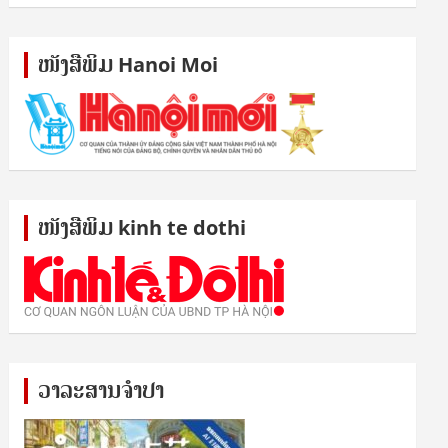
ໜັງ​ສື​ພິມ Hanoi Moi
ໜັງ​ສື​ພິມ kinh te dothi
ວາລະສານຈຳປາ