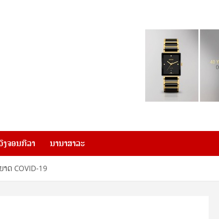
ວົງຈອນກີລາ
ນານາສາລະ
ຍາດ COVID-19