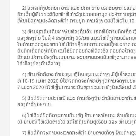
2) ວິ­ທີ​ຈັດ​ຕັ້ງ​ປະ­ຕິ­ບັດ ບ້ານ ແລະ ປກສ ບ້ານ ເຮັດ​ສັນ­ຍາ​ກັບ​ແຕ່​ລະ
ຍົກ­ເວັ້ນ​ຜູ້​ທີ່​ໄປ​ປະ­ຕິ­ບັດ​ໜ້າ­ທີ່ ກຳ­ລັງ​ປະ­ກອບ​ອາ­ວຸດ ປະ­ຈຳ­ການ​ຢູ່​
ທີ່​ໄປ​ເຮັດ​ການ​ຜະ­ລິດ​ກະ­ສິ­ກຳ ການ​ປູກ-ການ​ລ້ຽງ ແຕ່​ບໍ່​ໃຫ້​ເກີນ 10
3) ຫ້າມ​ບຸກ­ຄົນ​ເດີນ­ທາງ​ໄປ​ທ້ອງ­ຖິ່ນ​ອື່ນ ເຂດ​ທີ່​ມີ​ການ​ຕິດ­ເຊື້ອ ຫຼື​ເ
ຄອງ​ທ້ອງ­ຖິ່ນ ໃນ​ຂໍ້ 4 ຂອງ​ຄຳ​ສັ່ງ 06/ນຍ ແມ່ນ​ໃຫ້​ຕັ້ງ​ດ່ານ​ເພື່ອ​ກວດ
ໃນ​ດ່ານ​ກວດ​ສຸ­ຂະ­ພາບ ໃຫ້​ມີ​ປ້າຍ​ຊີ້​ບອກ​ການ​ກວດ​ເຊື້ອ​ພະ­ຍາດ ກວດ­ກາ
ຄົນ​ຕິດ­ເຊື້ອ​ຕ້ອງ​ໄດ້​ປິດ ແນ­ໃສ່​ປິດ​ຄອບ­ຄົວ​ທີ່​ຕິດ­ເຊື້ອ ຄອບ­ຄົວ​ໃກ້​ຄຽ
ຄັກ­ແນ່ ມີ​ການ​ປ້ອງ​ກັນ​ເວນ­ຍາມ ອະ­ນຸ­ຍາດ​ຄອບ­ຄົວ​ໜຶ່ງ​ສາ­ມາດ​ອອກ​ໄປ
ໃສ່­ເຄື່ອງ​ປ້ອງ​ກັນ​ຕົວ​ເອງ.
4) ຫ້າມ​ຈັດ​ກິດ­ຈະ­ກຳ​ປະ­ຊຸມ ຫຼື​ໂຮມ​ຊຸມ­ນຸມ​ຕ່າງໆ ມີ​ຜູ້​ເຂົ້າ​ຮ່ວມ
ທີ 10-19 ເມ­ສາ 2020 ບໍ່​ໃຫ້​ຈັດ​ກິດ­ຈະ­ກຳ​ຫຍັງ ງົດ​ການ​ຈັດ​ງານ​ປະ
7 ເມ­ສາ 2020 ບໍ່​ໃຫ້​ຫຼິ້ນ​ການ​ພະ­ນັນ​ທຸກ​ປະ­ເພດ ທັງ​ໃນ​ເຮືອນ​ດີ ເຮືອນ​
5) ສືບ­ຕໍ່​ປິດ​ດ່ານ​ປະ­ເພ­ນີ ແລະ ດ່ານ​ທ້ອງ­ຖິ່ນ ສຳ­ລັບ​ດ່ານ​ສາ­ກົນ​ຫ້າ
ຂອງ​ຄຳ​ສັ່ງ 06/ນຍ.
6) ໃຫ້​ສືບ­ຕໍ່​ປິດ​ກິດ​ຈະ​ການ­ບັນ­ເທິງ ຮ້ານ​ຄາ​ຣາ​ໂອ​ເກະ ຮ້ານ​ອົບ
ເຝີ-ຮ້ານ​ໝີ່ ໃຫ້​ເປີດ​ຂາຍ​ໄດ້ ແຕ່​ໃຫ້​ຊື້​ໄປ​ກິນ​ຢູ່​ເຮືອນ ແລະ ຫ້າມ​ນັ່ງ
7) ສືບ­ຕໍ່​ກິດ­ຈະ­ການ​ຕະ­ຫຼາດ​ກະ­ສິ­ກຳ ຮ້ານ​ຂາຍ­ເຄື່ອງ ຮ້ານ​ຄ້າ (ຊ