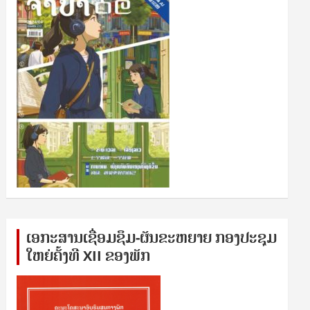
ເອກ​ະ​ສານ​ເຊ​ື່ອມ​ຊ​ຶມ-ຜັນ​ຂະ​ຫ​ຍາຍ ກອງ​ປະ​ຊຸມ​
ໃຫຍ່​ຄັ້ງ​ທີ XII ຂອງ​ພັກ