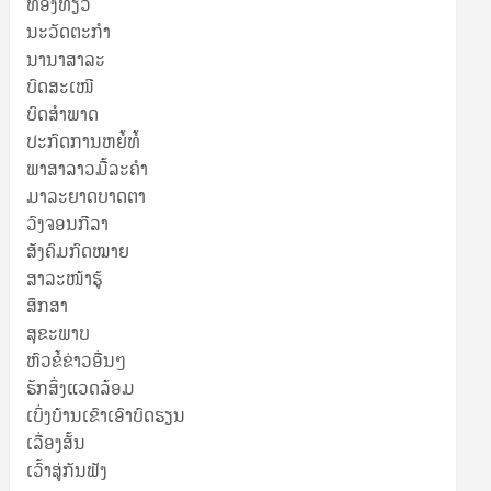
ທ່ອງທ່ຽວ
ນະວັດຕະກໍາ
ນານາສາລະ
ບົດສະເໜີ
ບົດສໍາພາດ
ປະກົດການຫຍໍ້ທໍ້
ພາສາລາວມື້ລະຄຳ
ມາລະຍາດບາດຕາ
ວົງຈອນກີລາ
ສັງຄົມກົດໝາຍ
ສາລະໜ້າຮູ້
ສຶກສາ
ສຸ​ຂະ​ພາບ
ຫົວຂໍ້ຂ່າວອື່ນໆ
ຮັກສິ່ງແວດລ້ອມ
ເບິ່ງບ້ານເຂົາເອົາບົດຮຽນ
ເລື່ອງສັ້ນ
ເວົ້າສູ່ກັນຟັງ