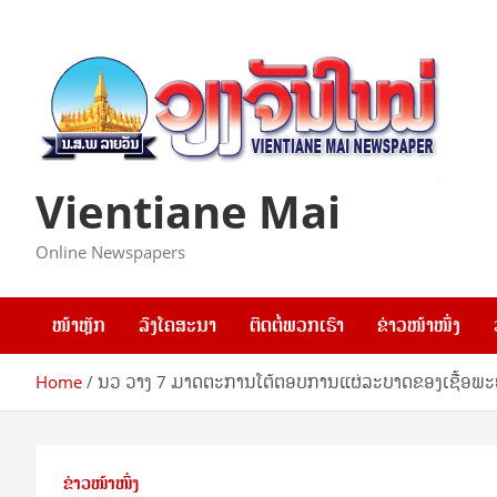
Skip
to
content
Vientiane Mai
Online Newspapers
ໜ້າຫຼັກ
ລົງໂຄສະນາ
ຕິດຕໍ່ພວກເຮົາ
ຂ່າວໜ້າໜຶ່ງ
Home
ນວ ວາງ 7 ມາດຕະການໂຕ້ຕອບການແຜ່ລະບາດຂອງເຊື້ອພະ
ຂ່າວໜ້າໜຶ່ງ