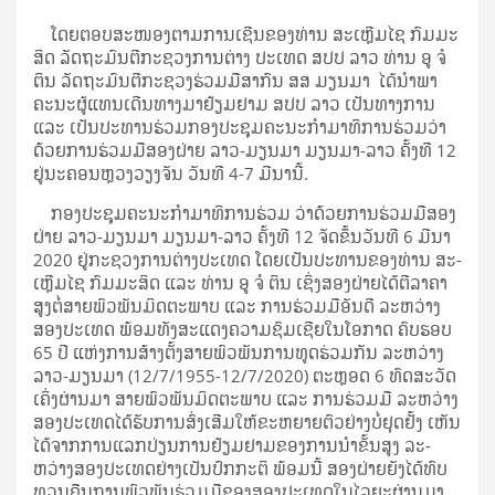
ໂດຍ​ຕອບ​ສະ­ໜອງ​ຕາມ​ການ​ເຊີນ​ຂອງ​ທ່ານ ສະ­ເຫຼີມ​ໄຊ ກົມ​ມະ​
ສິດ ລັດ­ຖະ­ມົນ­ຕີ​ກະ­ຊວງ​ການ​ຕ່າງ ປະ­ເທດ ສປປ ລາວ ທ່ານ ອູ ຈໍ
ຕິນ ລັດ­ຖະ­ມົນ­ຕີ​ກະ­ຊວງ​ຮ່ວມ​ມື​ສາ­ກົນ ສສ ມຽນ​ມາ ໄດ້​ນຳ­ພາ​
ຄະ­ນະ​ຜູ້​ແທນ​ເດີນ­ທາງ​ມາ​ຢ້ຽມ­ຢາມ ສປປ ລາວ ເປັນ​ທາງ​ການ
ແລະ ເປັນ​ປະ­ທານ​ຮ່ວມ​ກອງ​ປະ­ຊຸມ​ຄະ­ນະ​ກຳ­ມາ​ທິ​ການ​ຮ່ວມ​ວ່າ​
ດ້ວຍ​ການ​ຮ່ວມ​ມື​ສອງ​ຝ່າຍ ລາວ-ມຽນ​ມາ ມຽນ​ມາ-ລາວ ຄັ້ງ​ທີ 12
ຢູ່​ນະ­ຄອນ­ຫຼວງ​ວຽງ​ຈັນ ວັນ​ທີ 4-7 ມີ­ນາ​ນີ້.
ກອງ​ປະ­ຊຸມ​ຄະ­ນະ​ກຳ­ມາ​ທິ​ການ​ຮ່ວມ ວ່າ​ດ້ວຍ​ການ​ຮ່ວມ​ມື​ສອງ​
ຝ່າຍ ລາວ-ມຽນ​ມາ ມຽນ​ມາ-ລາວ ຄັ້ງ​ທີ 12 ຈັດ​ຂຶ້ນ​ວັນ​ທີ 6 ມີ­ນາ
2020 ຢູ່​ກະ­ຊວງ​ການ​ຕ່າງ­ປະ­ເທດ ໂດຍ​ເປັນ​ປະ­ທານ​ຂອງ​ທ່ານ ສະ­
ເຫຼີມ​ໄຊ ກົມ​ມະ​ສິດ ແລະ ທ່ານ ອູ ຈໍ ຕິນ ເຊິ່ງ​ສອງ​ຝ່າຍ​ໄດ້​ຕີ​ລາ­ຄາ​
ສູງ​ຕໍ່​ສາຍ​ພົວ­ພັນ​ມິດ­ຕະ­ພາບ ແລະ ການ​ຮ່ວມ​ມື​ອັນ​ດີ ລະ­ຫວ່າງ​
ສອງ​ປະ­ເທດ ພ້ອມ​ທັງ​ສະ­ແດງ​ຄວາມ​ຊົມ­ເຊີຍ​ໃນ​ໂອ­ກາດ ຄົບ­ຮອບ
65 ປີ ແຫ່ງ​ການ​ສ້າງ­ຕັ້ງ​ສາຍ​ພົວ­ພັນ​ການ​ທູດ​ຮ່ວມ​ກັນ ລະ­ຫວ່າງ​
ລາວ-ມຽນ​ມາ (12/7/1955-12/7/2020) ຕະ­ຫຼອດ 6 ທົດ​ສະ​ວັດ​
ເຄິ່ງ​ຜ່ານ​ມາ ສາຍ​ພົວ­ພັນ​ມິດ­ຕະ­ພາບ ແລະ ການ​ຮ່ວມ​ມື ລະ­ຫວ່າງ​
ສອງ​ປະ­ເທດ​ໄດ້​ຮັບ​ການ​ສົ່ງ­ເສີມ​ໃຫ້​ຂະ­ຫຍາຍ­ຕົວ​ຢ່າງ​ບໍ່​ຢຸດ​ຢັ້ງ ເຫັນ​
ໄດ້​ຈາກ​ການ​ແລກ­ປ່ຽນ​ການ​ຢ້ຽມ­ຢາມ​ຂອງ​ການ​ນຳ​ຂັ້ນ​ສູງ ລະ­
ຫວ່າງ​ສອງ​ປະ­ເທດ​ຢ່າງ​ເປັນ​ປົກ­ກະ­ຕິ ພ້ອມ​ນີ້ ສອງ​ຝ່າຍ​ຍັງ​ໄດ້​ທົບ​
ທວນ­ຄືນ​ການ​ພົວ­ພັນ​ຮ່ວມ​ມື​ຂອງ​ສອງ​ປະ­ເທດ​ໃນ​ໄລ­ຍະ​ຜ່ານ​ມາ