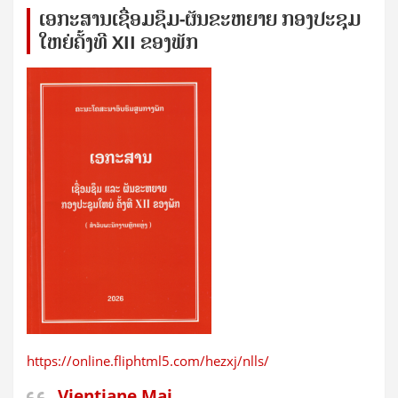
ເອກ​ະ​ສານ​ເຊ​ື່ອມ​ຊ​ຶມ-ຜັນ​ຂະ​ຫ​ຍາຍ ກອງ​ປະ​ຊຸມ​
ໃຫຍ່​ຄັ້ງ​ທີ XII ຂອງ​ພັກ
https://online.fliphtml5.com/hezxj/nlls/
Vientiane Mai