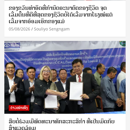
ຂອງຂວັນທໍາອິດທີ່ກໍານົດອະນາຄົດຂອງຊີວິດ ຈຸດ
ເລີ່ມຕົ້ນທີ່ດີທີ່ສຸດຂອງຊີວິດບໍ່ໄດ້ເລີ່ມຈາກໂຮງໝໍແຕ່
ເລີ່ມຈາກອ້ອມເອິກຂອງແມ່
05/08/2026
Souliyo Sengngam
ຂ່າວໜ້າໜຶ່ງ
ສືບຕໍ່ຮ່ວມມືພັດທະນາທັກສະກະສິກຳ ທີ່ເປັນມິດກັບ
ສິ່ງແວດລ້ອມ