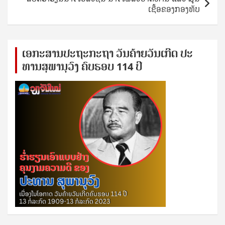
ເຊື້ອຂອງກອງທັບ
ເອ​ກະ​ສານ​ປະ​ຖະ​ກະ​ຖ​າ ວັນ​ຄ້າຍ​ວັນ​ເກີດ ປ​ະ​
ທານ​ສຸ​ພາ​ນຸ​ວົງ ຄົບ​ຮອບ 114 ປີ