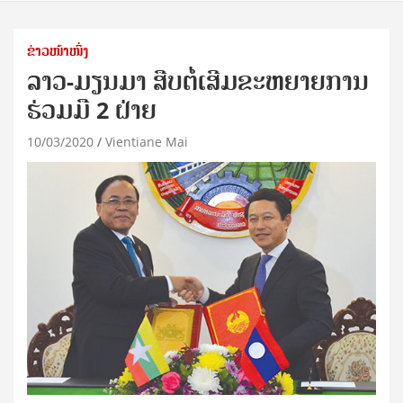
ຂ່າວໜ້າໜຶ່ງ
ລາວ-ມຽນມາ ສືບຕໍ່ເສີມຂະຫຍາຍການ
ຮ່ວມມື 2 ຝ່າຍ
10/03/2020
Vientiane Mai