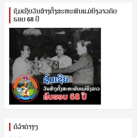
ຊົ​ມ​ເຊີຍ​ວັນ​ສ້າງ​ຕັ້ງ​ສະ​ຫະ​ພັນ​ແມ່​ຍິງ​​ລາວຄົບ​
ຮອບ 68 ປິ
ຄໍລຳຕ່າງໆ