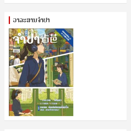
ວາລະສານຈຳປາ