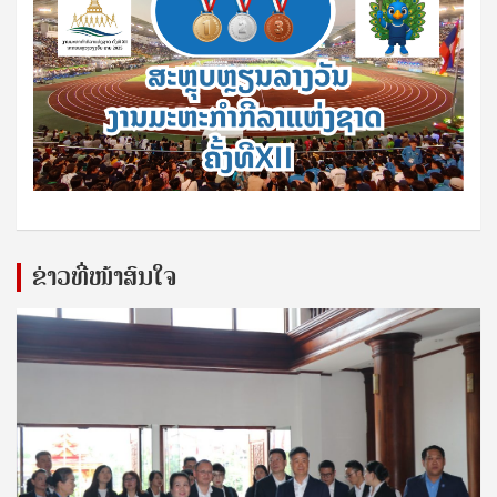
ຂ່າວທີ່ໜ້າສົນໃຈ