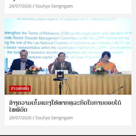
28/07/2026
Souliyo Sengngam
ຂ່າວໜ້າໜຶ່ງ
ສ້າງຄວາມເຂັ້ມແຂງໃຫ້ພາກທຸລະກິດໃນການຕອບໂຕ້
ໄພພິບັດ
28/07/2026
Souliyo Sengngam