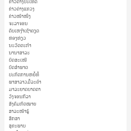
ຂ່າວຕ່າງປະເທດ
ຂ່າວ​ຕ່າງ​ແຂວງ
ຂ່າວໜ້າໜຶ່ງ
ຈະລາຈອນ
ດັບເຫງົາເຊົາຄຽດ
ທ່ອງທ່ຽວ
ນະວັດຕະກໍາ
ນານາສາລະ
ບົດສະເໜີ
ບົດສໍາພາດ
ປະກົດການຫຍໍ້ທໍ້
ພາສາລາວມື້ລະຄຳ
ມາລະຍາດບາດຕາ
ວົງຈອນກີລາ
ສັງຄົມກົດໝາຍ
ສາລະໜ້າຮູ້
ສຶກສາ
ສຸ​ຂະ​ພາບ