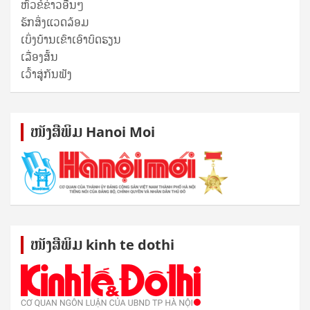
ຫົວຂໍ້ຂ່າວອື່ນໆ
ຮັກສິ່ງແວດລ້ອມ
ເບິ່ງບ້ານເຂົາເອົາບົດຮຽນ
ເລື່ອງສັ້ນ
ເວົ້າສູ່ກັນຟັງ
ໜັງ​ສື​ພິມ Hanoi Moi
ໜັງ​ສື​ພິມ kinh te dothi