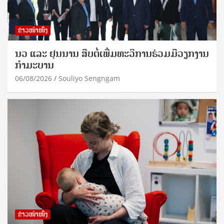
ຂ່າວໜ້າໜຶ່ງ
ນວ ແລະ ຢຸນນານ ສືບຕໍ່ເພີ່ມທະວີການຮ່ວມມືວຽກງານ
ກຳມະບານ
06/08/2026
Souliyo Sengngam
ຂ່າວໜ້າໜຶ່ງ