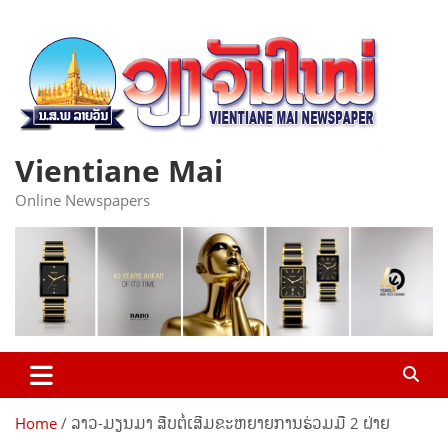
Skip
to
content
Vientiane Mai
Online Newspapers
Home
ລາວ-ມຽນມາ ສືບຕໍ່ເສີມຂະຫຍາຍການຮ່ວມມື 2 ຝ່າຍ