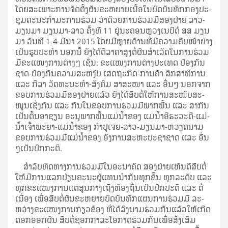
ໂດຍ​ສະ­ເພາະ​ການ­ຈັດ­ຕັ້ງ​ຜັນ​ຂະ­ຫຍາຍ​ເນື້ອ​ໃນ​ບົດ​ບັນ­ທຶກ​ກອງ​ປະ­
ຊຸມ​ຄະ­ນະ​ກຳ­ມະ­ການ​ຮ່ວມ ວ່າ​ດ້ວຍ​ການ​ຮ່ວມ​ມື​ສອງ​ຝ່າຍ ລາວ-
ມຽນ​ມາ ມຽນ​ມາ-ລາວ ຄັ້ງ​ທີ 11 ຢູ່​ນະ­ຄອນ­ຫຼວງ​ເນ​ປິ​ດໍ ສສ ມຽນ​
ມາ ວັນ​ທີ 1-4 ມີ­ນາ 2015 ໂດຍ​ມີ​ຫຼາຍ​ດ້ານ​ທີ່​ມີ​ຄວາມ​ຄືບ​ໜ້າ​ຢ່າງ​
ເປັນ​ຮູບ​ປະ​ທຳ ນອກ​ນີ້ ຍັງ​ໄດ້​ຕີ​ລາ­ຄາ​ສູງ​ຕໍ່​ຜົນ­ສຳ­ເລັດ​ໃນ​ການ​ຮ່ວມ​
ມື​ຂະ­ແໜງ­ການ​ຕ່າງໆ ເຊັ່ນ: ຂະ­ແໜງ­ການ​ຕ່າງ­ປະ­ເທດ ປ້ອງ​ກັນ​
ຊາດ-ປ້ອງ​ກັນ​ຄວາມ​ສະ­ຫງົບ ເສດ­ຖະ­ກິດ-ການ​ຄ້າ ສຶກ​ສາ​ທິ​ການ
ແລະ ກີ­ລາ ວັດ­ທະ­ນະ­ທຳ-ສັງ­ຄົມ ສາ­ສະ­ໜາ ແລະ ອື່ນໆ ນອກ­ຈາກ​
ຂອບ​ການ​ຮ່ວມ​ມື​ສອງ​ຝ່າຍ​ແລ້ວ ຍັງ​ໄດ້​ສືບ­ຕໍ່​ໃຫ້­ການ​ສະ­ໜັບ­ສະ­
ໜູນ​ເຊິ່ງ​ກັນ ແລະ ກັນ​ໃນ​ຂອບ​ການ​ຮ່ວມ​ມື​ພາກ​ພື້ນ ແລະ ສາ­ກົນ
ເປັນ­ຕົ້ນ​ອາ​ຊຽນ ອະ­ນຸ​ພາກ​ພື້ນ​ແມ່­ນ້ຳ​ຂອງ ແມ່­ນ້ຳ​ອີ​ຣະ​ວະ​ດີ-ແມ່­
ນ້ຳ​ເຈົ້າ​ພະ­ຍາ-ແມ່­ນ້ຳ​ຂອງ ກຳ­ປູ­ເຈຍ-ລາວ-ມຽນ​ມາ-ຫວຽດ­ນາມ
ຂອບ​ການ​ຮ່ວມ​ມື​ແມ່­ນ້ຳ​ຂອງ ອົງ­ການ​ສະ­ຫະ​ປະ­ຊາ​ຊາດ ແລະ ອື່ນ
ໆ​ເປັນ​ປົກ­ກະ­ຕິ.
ສຳ­ລັບ​ທິດ​ທາງ​ການ​ຮ່ວມ​ມື​ໃນ​ອະ­ນາ­ຄົດ ສອງ​ຝ່າຍ​ເຫັນ​ດີ​ສືບ­ຕໍ່​
ໃຫ້​ມີ​ການ​ແລກ­ປ່ຽນ​ຄະ­ນະ​ຜູ້​ແທນ​ນຳ​ກັນ​ທຸກ​ຂັ້ນ ທຸກ​ລະ­ດັບ ແລະ
ທຸກ​ຂະ­ແໜງ­ການ​ແຕ່​ສູນ​ກາງ​ເຖິງ​ທ້ອງ­ຖິ່ນ​ເປັນ​ປົກ​ປະ­ຕິ ແລະ ຕໍ່​
ເນື່ອງ ເພື່ອ​ສືບ­ຕໍ່​ຜັນ​ຂະ­ຫຍາຍ​ບົດ​ບັນ­ທຶກ​ແຜນ­ການ​ຮ່ວມ​ມື ລະ­
ຫວ່າງ​ຂະ­ແໜງ­ການ​ກ່ຽວ­ຂ້ອງ ທີ່​ໄດ້​ລົງ​ນາມ​ຮ່ວມ​ກັນ​ແລ້ວ​ໃຫ້​ເກີດ​
ດອກ​ອອກ​ຜົນ ສືບ­ຕໍ່​ຊອກ​ກາ­ລະ​ໂອ­ກາດ​ຮ່ວມ​ກັນ​ເພື່ອ​ສົ່ງ­ເສີມ​