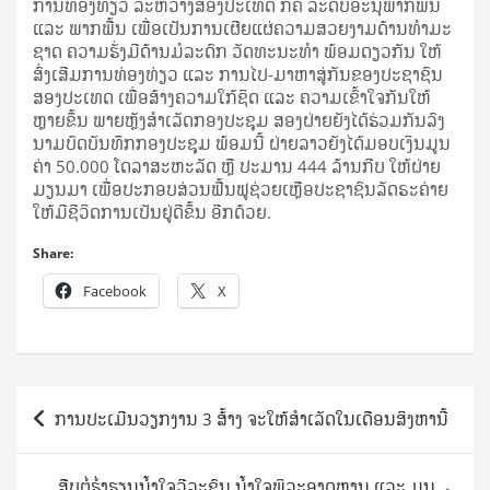
ການ­ທ່ອງ­ທ່ຽວ ລະ­ຫວ່າງ​ສອງ​ປະ­ເທດ ກໍ​ຄື ລະ­ດັບ​ອະ­ນຸ​ພາກ​ພື້ນ
ແລະ ພາກ​ພື້ນ ເພື່ອ​ເປັນ​ການ​ເຜີຍ­ແຜ່​ຄວາມ​ສວຍ​ງາມ​ດ້ານ​ທຳ​ມະ​
ຊາດ ຄວາມ​ຮັ່ງ­ມີ​ດ້ານ​ມໍ­ລະ­ດົກ ວັດ­ທະ­ນະ­ທຳ ພ້ອມ​ດຽວ​ກັນ ໃຫ້​
ສົ່ງ­ເສີມ​ການ­ທ່ອງ­ທ່ຽວ ແລະ ການ​ໄປ-ມາ​ຫາ​ສູ່​ກັນ​ຂອງ​ປະ­ຊາ­ຊົນ​
ສອງ​ປະ­ເທດ ເພື່ອ​ສ້າງ​ຄວາມ​ໃກ້­ຊິດ ແລະ ຄວາມ​ເຂົ້າ­ໃຈ​ກັນ​ໃຫ້​
ຫຼາຍ​ຂຶ້ນ ພາຍ­ຫຼັງ​ສຳ­ເລັດ​ກອງ​ປະ­ຊຸມ ສອງ​ຝ່າຍ​ຍັງ​ໄດ້​ຮ່ວມ​ກັນ​ລົງ​
ນາມ​ບົດ​ບັນ­ທຶກ​ກອງ​ປະ­ຊຸມ ພ້ອມ​ນີ້ ຝ່າຍ​ລາວ​ຍັງ​ໄດ້​ມອບ​ເງິນ​ມູນ​
ຄ່າ 50.000 ໂດ​ລາ​ສະ­ຫະ­ລັດ ຫຼື ປະ­ມານ 444 ລ້ານ​ກີບ ໃຫ້​ຝ່າຍ​
ມຽນ​ມາ ເພື່ອ​ປະ­ກອບ­ສ່ວນ​ຟື້ນ​ຟູ​ຊ່ວຍ­ເຫຼືອ​ປະ­ຊາ­ຊົນ​ລັດ​ຣະ​ຄ່າຍ
ໃຫ້​ມີ​ຊີ­ວິດ​ການ​ເປັນ​ຢູ່​ດີ​ຂຶ້ນ ອີກ​ດ້ວຍ.
Share:
Facebook
X
Post
ການປະເມີນວຽກງານ 3 ສ້້າງ ຈະໃຫ້ສຳເລັດໃນເດືອນສິງຫານີ້
navigation
ສືບຕໍ່ຮ່ຳຮຽນນ້ຳໃຈວີລະຊົນ ນ້ຳໃຈພິລະອາດຫານ ແລະ ມູນ