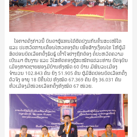
ໂອກາດດັ່ງກ່າວນີ້ ບັນດາຜູ້ແທນໄດ້ຜັດປ່ຽນກັນຂຶ້ນສະເໜີໂຕ
ແລະ ປະຫວັດການເຄື່ອນໄຫວຂອງຕົນ ເພື່ອສ້າງເງື່ອນໄຂ ໃຫ້ຜູ້ມີ
ສິດປ່ອນບັດເລືອກຕັ້ງຮັບຮູ້ ເຂົ້າໃຈຢ່າງຖືກຕ້ອງ ຕໍ່ປະຫວັດຄວາມ
ເປັນມາ ຜົນງານ ແລະ ວິໄສທັດຂອງຜູ້ສະໝັກແຕ່ລະທ່ານ ປັດຈຸບັນ
ເມືອງຫາດຊາຍຟອງມີບ້ານທັງໝົດ 60 ບ້ານ ມີພົນລະເມືອງ
ຈຳນວນ 102.843 ຄົນ ຍິງ 51.905 ຄົນ ຜູ້ມີສິດປ່ອນບັດເລືອກຕັ້ງ
ຕົວຈິງ ອາຍຸ 18 ປີຂຶ້ນໄປ ທັງໝົດ 67.369 ຄົນ ຍິງ 36.031 ຄົນ
ທົ່ວເມືອງມີໜ່ວຍເລືອກຕັ້ງທັງໝົດ 67 ໜ່ວຍ.