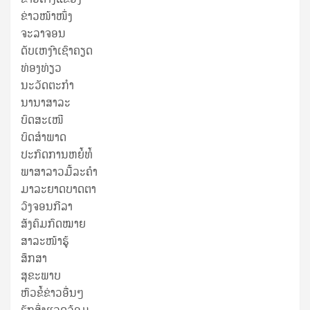
ຂ່າວໜ້າໜຶ່ງ
ຈະລາຈອນ
ດັບເຫງົາເຊົາຄຽດ
ທ່ອງທ່ຽວ
ນະວັດຕະກໍາ
ນານາສາລະ
ບົດສະເໜີ
ບົດສໍາພາດ
ປະກົດການຫຍໍ້ທໍ້
ພາສາລາວມື້ລະຄຳ
ມາລະຍາດບາດຕາ
ວົງຈອນກີລາ
ສັງຄົມກົດໝາຍ
ສາລະໜ້າຮູ້
ສຶກສາ
ສຸ​ຂະ​ພາບ
ຫົວຂໍ້ຂ່າວອື່ນໆ
ຮັກສິ່ງແວດລ້ອມ