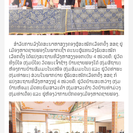
ສຳລັບການລົງໂຄສະນາຫາສຽງຂອງຜູ້ສະໝັກເລືອກຕັ້ງ ສສຊ ຢູ່
ເມືອງຫາດຊາຍຟອງໃນພາກເຊົ້າ ຄະນະຜູ້ແທນລົງຮັບສະໝັກ
ເລືອກຕັ້ງ ໄດ້ແບ່ງສະຖານທີ່ລົງຫາສຽງອອກເປັນ 4 ໜ່ວຍຄື: ຢູ່ວັດ
ທົ່ງບໍ່ໂອ (ກຸ່ມບໍ່ໂອ) ວັດພະເຈົ້າຊ້າງ ບ້ານຊາຍຟອງໃຕ້ (ກຸ່ມສີຖານ)
ຫ້ອງການບ້ານສີມມະໂນເໜືອ (ກຸ່ມສິມມະໂນ) ແລະ ຢູ່ວັດທ່າພະ
(ກຸ່ມທ່າພະ) ສ່ວນໃນພາກບ່າຍ ຜູ້ຮັບສະໜັກເລືອກຕັ້ງ ສສຊ ກໍ
ແບ່ງສະຖານທີ່ລົງຫາສຽງຢູ່ 4 ໜ່ວຍຄື: ຢູ່ວັດບ້ານສະຫວ່າງ (ກຸ່ມ
ບ້ານຫ້ອມ) ມັດທະຍົມສາລະຄຳ (ກຸ່ມສາລະຄໍາ) ວັດບ້ານທ່າມ່ວງ
(ກຸ່ມທ່າເດື່ອ) ແລະ ຢູ່ຫ້ອງວ່າການປົກຄອງເມືອງຫາດຊາຍຟອງ.