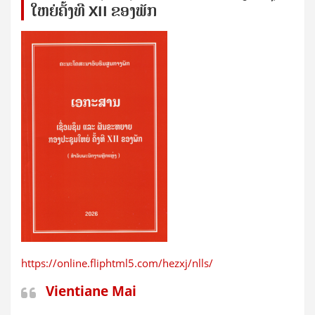
ໃຫຍ່​ຄັ້ງ​ທີ XII ຂອງ​ພັກ
https://online.fliphtml5.com/hezxj/nlls/
Vientiane Mai