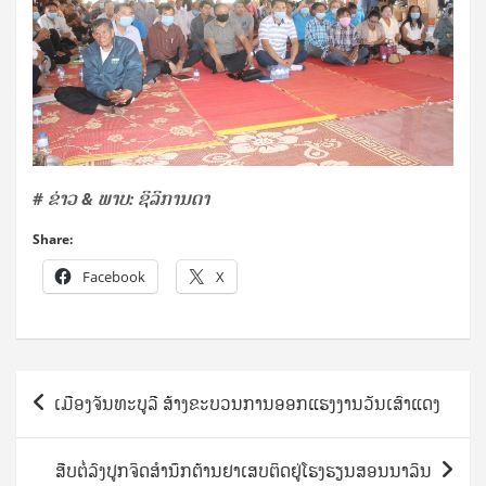
​# ຂ່າວ & ພາບ: ຊິລິການດາ
Share:
Facebook
X
Post
ເມືອງຈັນທະບູລີ ສ້າງຂະບວນການອອກແຮງງານວັນເສົາແດງ
navigation
ສືບຕໍ່ລົງປູກຈິດສຳນຶກຕ້ານຢາເສບຕິດຢູ່ໂຮງຮຽນສອນນາລິນ