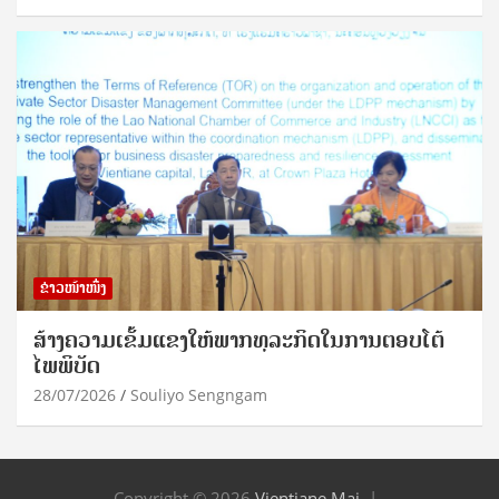
ຂ່າວໜ້າໜຶ່ງ
ສ້າງຄວາມເຂັ້ມແຂງໃຫ້ພາກທຸລະກິດໃນການຕອບໂຕ້
ໄພພິບັດ
28/07/2026
Souliyo Sengngam
Copyright © 2026
Vientiane Mai