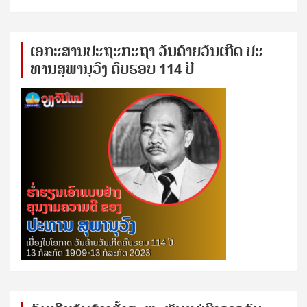
ເອ​ກະ​ສານ​ປະ​ຖະ​ກະ​ຖ​າ ວັນ​ຄ້າຍ​ວັນ​ເກີດ ປ​ະ​
ທານ​ສຸ​ພາ​ນຸ​ວົງ ຄົບ​ຮອບ 114 ປີ