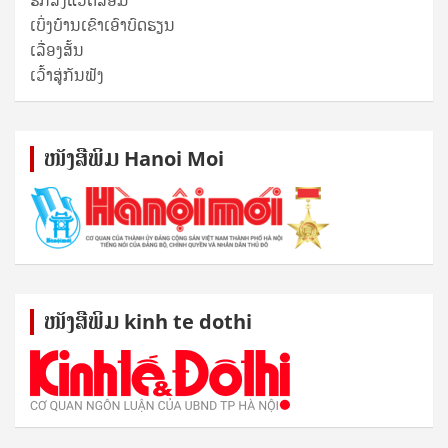
ເບິ່ງບ້ານເຂົາເອົາບົດຮຽນ
ເລື່ອງສັ້ນ
ເວົ້າສູ່ກັນຟັງ
ໜັງ​ສື​ພິມ Hanoi Moi
ໜັງ​ສື​ພິມ kinh te dothi