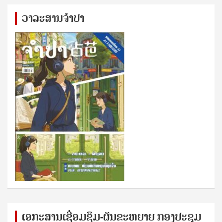
ວາລະສານຈຳປາ
ເອກ​ະ​ສານ​ເຊ​ື່ອມ​ຊ​ຶມ-ຜັນ​ຂະ​ຫ​ຍາຍ ກອງ​ປະ​ຊຸມ​