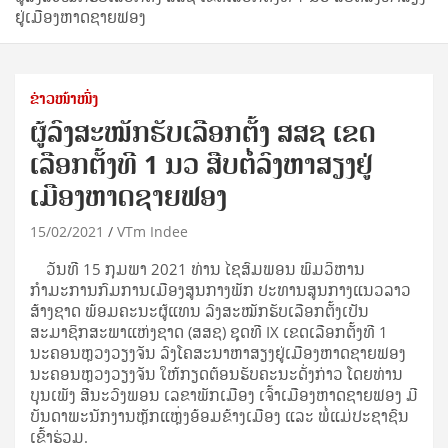
ຢູ່ເມືອງຫາດຊາຍຟອງ
ຂ່າວໜ້າໜຶ່ງ
ຜູ້ລົງສະໝັກຮັບເລືອກຕັ້ງ ສສຊ ເຂດ
ເລືອກຕັ້ງທີ 1 ນວ ສືບຕໍ່ລົງຫາສຽງຢູ່
ເມືອງຫາດຊາຍຟອງ
15/02/2021
VTm Indee
ວັນທີ 15 ກຸມພາ 2021 ທ່ານ ໄຊສົມພອນ ພົມວິຫານ
ກຳມະການກົມການເມືອງສູນກາງພັກ ປະທານສູນກາງແນວລາວ
ສ້າງຊາດ ພ້ອມຄະນະຜູ້ແທນ ລົງສະໝັກຮັບເລືອກຕັ້ງເປັນ
ສະມາຊິກສະພາແຫ່ງຊາດ (ສສຊ) ຊຸດທີ IX ເຂດເລືອກຕັ້ງທີ 1
ນະຄອນຫຼວງວຽງຈັນ ລົງໂຄສະນາຫາສຽງຢູ່ເມືອງຫາດຊາຍຟອງ
ນະຄອນຫຼວງວຽງຈັນ ໃຫ້ກຽດຕ້ອນຮັບຄະນະດັ່ງກ່າວ ໂດຍທ່ານ
ບຸນເພັງ ສີນະວົງພອນ ເລຂາພັກເມືອງ ເຈົ້າເມືອງຫາດຊາຍຟອງ ມີ
ບັນດາພະນັກງານຫຼັກແຫຼ່ງອ້ອມຂ້າງເມືອງ ແລະ ພໍ່ແມ່ປະຊາຊົນ
ເຂົ້າຮ່ວມ.