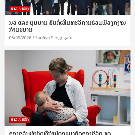
ຂ່າວໜ້າໜຶ່ງ
ນວ ແລະ ຢຸນນານ ສືບຕໍ່ເພີ່ມທະວີການຮ່ວມມືວຽກງານ
ກຳມະບານ
06/08/2026
Souliyo Sengngam
ຂ່າວໜ້າໜຶ່ງ
ຂອງຂວັນທໍາອິດທີ່ກໍານົດອະນາຄົດຂອງຊີວິດ ຈຸດ