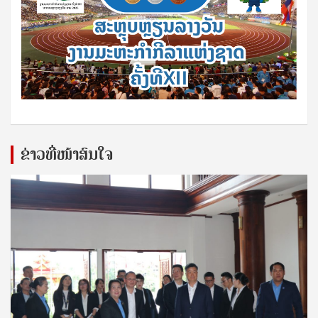
ຂ່າວທີ່ໜ້າສົນໃຈ