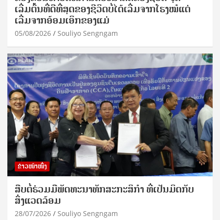
ເລີ່ມຕົ້ນທີ່ດີທີ່ສຸດຂອງຊີວິດບໍ່ໄດ້ເລີ່ມຈາກໂຮງໝໍແຕ່
ເລີ່ມຈາກອ້ອມເອິກຂອງແມ່
05/08/2026
Souliyo Sengngam
ຂ່າວໜ້າໜຶ່ງ
ສືບຕໍ່ຮ່ວມມືພັດທະນາທັກສະກະສິກຳ ທີ່ເປັນມິດກັບ
ສິ່ງແວດລ້ອມ
28/07/2026
Souliyo Sengngam