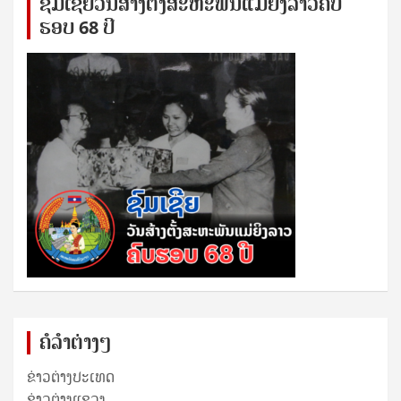
ຊົ​ມ​ເຊີຍ​ວັນ​ສ້າງ​ຕັ້ງ​ສະ​ຫະ​ພັນ​ແມ່​ຍິງ​​ລາວຄົບ​
ຮອບ 68 ປິ
ຄໍລຳຕ່າງໆ
ຂ່າວຕ່າງປະເທດ
ຂ່າວ​ຕ່າງ​ແຂວງ