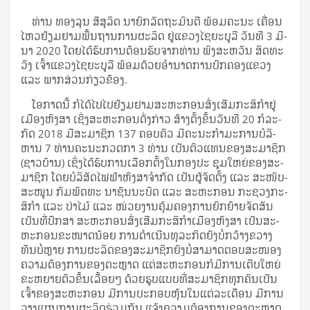
ທ່ານ ທອງ​ລຸນ ສີ​ສຸ​ລິດ ນາ­ຍົກ­ລັດ­ຖະ­ມົນ­ຕີ ພ້ອມ​ຄະ­ນະ ເຄື່ອນ​
ໄຫວ​ຢ້ຽມ­ຢາມ​ພື້ນ­ຖານ​ການ​ຜະ­ລິດ ຢູ່​ແຂວງ​ໄຊ​ຍະ​ບູ​ລີ ວັນ​ທີ 3 ມີ­
ນາ 2020 ໂດຍ​ໄດ້​ຮັບ​ການ​ຕ້ອນ­ຮັບ​ຈາກ​ທ່ານ ພົງ​ສະ­ຫວັນ ສິດ​ທະ​
ວົງ ເຈົ້າ­ແຂວງ​ໄຊ​ຍະ​ບູ​ລີ ພ້ອມ​ດ້ວຍ​ອຳ­ນາດ​ການ​ປົກ­ຄອງ​ແຂວງ
ແລະ ພາກ­ສ່ວນ​ກ່ຽວ­ຂ້ອງ.
ໂອ­ກາດ​ນີ້ ກໍ​ໄດ້​ໄປ​ໄປ​ຢ້ຽມ­ຢາມ​ສະ­ຫະ­ກອນ​ສົ່ງ­ເສີມ​ກະ­ສິ­ກຳ​ຢູ່​
ເມືອງ​ຫົງ​ສາ ເຊິ່ງ​ສະ­ຫະ­ກອນ​ດັ່ງ­ກ່າວ ສ້າງ­ຕັ້ງ​ຂຶ້ນ​ວັນ​ທີ 20 ກໍ­ລະ­
ກົດ 2018 ມີ​ສະ­ມາ­ຊິກ 137 ຄອບ­ຄົວ ມີ​ຄະ­ນະ​ກຳ­ມະ­ການ​ບໍ­ລິ­
ຫານ 7 ທ່ານ​ຄະ­ນະ​ກວດ­ກາ 3 ທ່ານ ເປັນ​ຕົວ​ແທນ​ຂອງ​ສະ­ມາ­ຊິກ
(ຊາວ­ບ້ານ) ເຊິ່ງ​ໄດ້​ຮັບ​ການ​ເລືອກ​ຕັ້ງ​ໃນ​ກອງ​ປະ ຊຸມ​ໃຫຍ່​ຂອງ​ສະ­
ມາ­ຊິກ ໂດຍ​ບໍ­ລິ­ສັດ​ໄຟ­ຟ້າ​ຫົງ​ສາ​ຈຳ­ກັດ ເປັນ​ຜູ້​ຈັດ​ຕັ້ງ ແລະ ສະ­ໜັບ­
ສະ­ໜູນ ກົມ​ພັດ​ທະ ນາ​ຊົນ­ນະ­ບົດ ແລະ ສະ­ຫະ­ກອນ ກະ­ຊວງ​ກະ­
ສິ­ກຳ ແລະ ປ່າ­ໄມ້ ແລະ ໜ່ວຍ​ງານ​ຄຸ້ມ​ຄອງ​ການ​ຍົກ­ຍ້າຍ​ຈັດ​ສັນ​
ເປັນ​ທີ່​ປຶກ­ສາ ສະ­ຫະ­ກອນ​ສົ່ງ­ເສີມ​ກະ­ສິ­ກຳ​ເມືອງ​ຫົງ​ສາ ເປັນ​ສະ­
ຫະ­ກອນ​ຂະ­ໜາດ​ນ້ອຍ ການ​ດຳ­ເນີນ​ທຸ­ລະ​ກິດ​ຍັງ​ບໍ່​ກວ້າງ­ຂວາງ
ທຶນ​ບໍ່​ຫຼາຍ ການ​ຜະ­ລິດ​ຂອງ​ສະ­ມາ­ຊິກ​ຍັງ​ບໍ່​ສາ­ມາດ​ຕອບ​ສະ­ໜອງ​
ຄວາມ​ຕ້ອງ­ການ​ຂອງ​ຕະ­ຫຼາດ ແຕ່​ສະ­ຫະ­ກອນ​ກໍ​ມີ​ການ​ເຕີບ​ໃຫຍ່​
ຂະ­ຫຍາຍ­ຕົວ​ຂຶ້ນ​ເລື້ອຍໆ ດ້ວຍ​ຮູບ​ແບບ​ທີ່​ສະ­ມາ­ຊິກ​ທຸກ​ຄົນ​ເປັນ​
ເຈົ້າ​ຂອງ​ສະ­ຫະ­ກອນ ມີ​ການ​ປະ­ກອບ​ຫຸ້ນ​ໃນ​ແຕ່​ລະ​ເດືອນ ມີ​ການ​
ວາງ​ແຜນ­ການ​ຜະ­ລິດ​ຮ່ວມ​ກັນ ແຈ້ງ​ຄວາມ​ຕ້ອງ­ການ​ຂອງ​ຕະ­ຫຼາດ