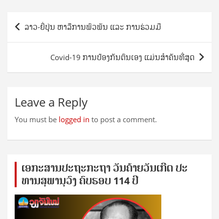
Post
ລາວ-ຍີ່ປຸ່ນ ຫາລືການພົວພັນ ແລະ ການຮ່ວມມື
navigation
Covid-19 ການປ້ອງກັນຕົນເອງ ແມ່ນສຳຄັນທີ່ສຸດ
Leave a Reply
You must be
logged in
to post a comment.
ເອ​ກະ​ສານ​ປະ​ຖະ​ກະ​ຖ​າ ວັນ​ຄ້າຍ​ວັນ​ເກີດ ປ​ະ​
ທານ​ສຸ​ພາ​ນຸ​ວົງ ຄົບ​ຮອບ 114 ປີ