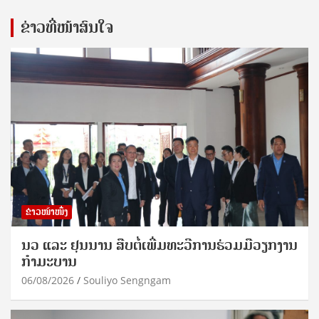
ຂ່າວທີ່ໜ້າສົນໃຈ
ຂ່າວໜ້າໜຶ່ງ
ນວ ແລະ ຢຸນນານ ສືບຕໍ່ເພີ່ມທະວີການຮ່ວມມືວຽກງານ
ກຳມະບານ
06/08/2026
Souliyo Sengngam