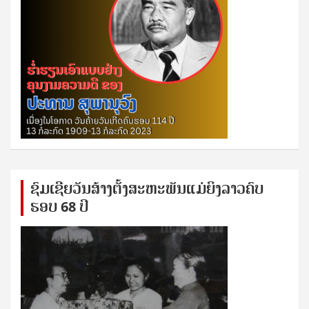
ຊົ​ມ​ເຊີຍ​ວັນ​ສ້າງ​ຕັ້ງ​ສະ​ຫະ​ພັນ​ແມ່​ຍິງ​​ລາວຄົບ​
ຮອບ 68 ປິ