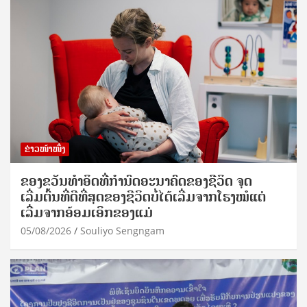
ຂ່າວໜ້າໜຶ່ງ
ຂອງຂວັນທໍາອິດທີ່ກໍານົດອະນາຄົດຂອງຊີວິດ ຈຸດ
ເລີ່ມຕົ້ນທີ່ດີທີ່ສຸດຂອງຊີວິດບໍ່ໄດ້ເລີ່ມຈາກໂຮງໝໍແຕ່
ເລີ່ມຈາກອ້ອມເອິກຂອງແມ່
05/08/2026
Souliyo Sengngam