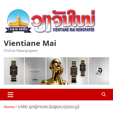
Skip
to
content
Vientiane Mai
Online Newspapers
Home
ນາຍົກ ຊຸກຍູ້ການຜະລິດຢູ່ແຂວງໄຊຍະບູລີ