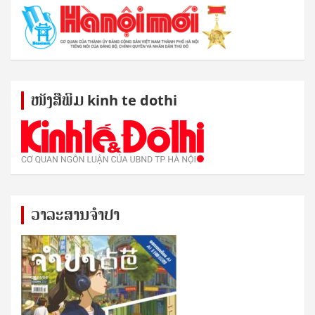
ໜັງ​ສື​ພິມ kinh te dothi
ວາລະສານຈຳປາ