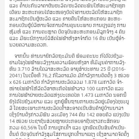
ແລະ ຄ້ຳ­ປະ­ກັນ​ລາ­ຄາ​ຜົນ​ຜະ­ລິດ/ຜະ­ລິດ​ຕະ​ພັນ​ໃຫ້​ສະ­ມາ­ຊິກ​ທຸກ​
ເດືອນ ສະ­ຫະ­ກອນ​ໄດ້​ສະ­ໜອງ​ປັດ​ໄຈ​ການ​ຜະ­ລິດ​ໃຫ້​ສະ­ມາ­ຊິກ
ສະ­ມາ­ຊິກ​ເປັນ​ຜູ້​ຜະ­ລິດ ແລະ ຂາຍ​ຄືນ​ໃຫ້​ສະ­ຫະ­ກອນ ສະ­ຫະ­
ກອນ​ເປັນ​ຜູ້​ບໍ­ລິ­ຫານ​ຈັດ­ການ​ດ້ານ​ຄຸນ​ນະ​ພາບ ການ​ປຸງ​ແຕ່ງ ການ​
ຫຸ້ມ​ຫໍ່ ແລະ ການ​ຕະ­ຫຼາດ ປັດ­ຈຸ­ບັນ​ສະ­ຫະ­ກອນ​ມີ​ລູກ­ຈ້າງ 4 ຄົນ
ແລະ ມີ​ພະ­ນັກ­ງານ​ບໍ­ລິ­ສັດ​ໄຟ­ຟ້າ​ຫົງ​ສາ​ຈຳ­ກັດ 16 ຄົນ ເປັນ​ຜູ້​ອຳ­
ນວຍ​ຄວາມ​ສະ­ດວກ.
ຈາກ​ນັ້ນ ທ່ານ​ນາ­ຍົກ­ລັດ­ຖະ­ມົນ­ຕີ ພ້ອມ​ຄະ­ນະ ກໍ​ໄດ້​ໄປ​ຢ້ຽມ­
ຢາມ​ໂຮງ​ໄຟ­ຟ້າ​ພະ­ລັງ­ງານ​ຄວາມ​ຮ້ອນ​ຫົງ​ສາ ທີ່​ມີ​ມູນ​ຄ່າ​ການ​ລົງ­
ທຶນ 3.710 ລ້ານ​ໂດ​ລາ​ສະ­ຫະ­ລັດ ອາ­ຍຸ​ສຳ​ປະ­ທານ 25 ປີ (2016-
2041) ໃນ​ເນື້ອ­ທີ່ 76,2 ກິ​ໂລ​ຕາ​ແມັດ ມີ​ກຳ­ລັງ​ການ​ຕິດ​ຕັ້ງ 3 ໜ່ວຍ
x 626 ເມ​ກາ​ວັດ ກຳ­ລັງ​ການ​ຜະ­ລິດ​ລວມ 1.878 ເມ​ກາ​ວັດ ຈຳ­
ໜ່າຍ​ໄຟ­ຟ້າ​ໃຫ້​ລັດ​ວິ​ສາ​ຫະ​ກິດ​ໄຟ­ຟ້າ​ລາວ 100 ເມ​ກາ​ວັດ ແລະ
ການ​ໄຟ­ຟ້າ​ຝ່າຍ​ຜະ­ລິດ​ແຫ່ງ​ປະ­ເທດ​ໄທ 1.473 ເມ​ກາ​ວັດ ນອກ​ນີ້
ຍັງ​ໄດ້​ໄປ​ຢ້ຽມ­ຢາມ ແລະ ຊຸກ­ຍູ້​ພື້ນ­ຖານ​ການ​ຜະ­ລິດ​ຢູ່​ເມືອງ​ໄຊ​ຍະ​ບູ​
ລີ ໂດຍ​ສະ­ເພາະ​ການ​ຜະ­ລິດ​ເຂົ້າ​ສະ­ອາດ​ເປັນ​ສິນ­ຄ້າ​ຢູ່​ບ້ານ​ນາ­ລາ
ເຊິ່ງ​ບ້ານ​ດັ່ງ­ກ່າວ​ມີ​ພົນ ລະ​ເມືອງ 744 ຄົນ 142 ຄອບ­ຄົວ ແບ່ງ​ເປັນ
14 ໜ່ວຍ ປະ­ຊາ­ຊົນ​ສ່ວຍ​ຫຼາຍ​ປະ­ກອບ​ອາ­ຊີບ​ຊາວ​ກະ­ສິ­ກອນ
ກວມ 60,56% ໃນ​ນີ້ ການ​ປູກ​ເຂົ້າ ແລະ ປູກ​ພືດ​ເປັນ​ສິນ­ຄ້າ​ເປັນ­
ຕົ້ນ​ຕໍ ປັດ­ຈຸ­ບັນ​ກຳ­ລັງ​ສຸມ​ໃສ່​ການ​ປູກ​ເຂົ້າ­ນາ­ແຊງ ເຊິ່ງ​ສາ­ມາດ​ຈັດ​ຕັ້ງ​