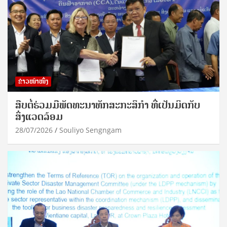
ຂ່າວໜ້າໜຶ່ງ
ສືບຕໍ່ຮ່ວມມືພັດທະນາທັກສະກະສິກຳ ທີ່ເປັນມິດກັບ
ສິ່ງແວດລ້ອມ
28/07/2026
Souliyo Sengngam