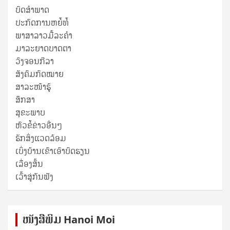
ບົດສໍາພາດ
ປະກົດການຫຍໍ້ທໍ້
ພາສາລາວມື້ລະຄຳ
ມາລະຍາດບາດຕາ
ວົງຈອນກີລາ
ສັງຄົມກົດໝາຍ
ສາລະໜ້າຮູ້
ສຶກສາ
ສຸ​ຂະ​ພາບ
ຫົວຂໍ້ຂ່າວອື່ນໆ
ຮັກສິ່ງແວດລ້ອມ
ເບິ່ງບ້ານເຂົາເອົາບົດຮຽນ
ເລື່ອງສັ້ນ
ເວົ້າສູ່ກັນຟັງ
ໜັງ​ສື​ພິມ Hanoi Moi