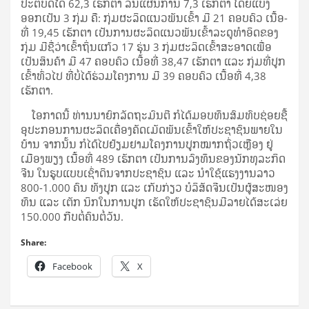
ປະ­ຕິ­ບັດ​ໄດ້ 62,3 ເຮັກ­ຕາ ລື່ນ​ແຜນ­ການ 7,3 ເຮັກ­ຕາ ໂດຍ​ແບ່ງ​
ອອກ​ເປັນ 3 ກຸ່ມ ຄື: ກຸ່ມ​ຜະ­ລິດ​ແນວ​ພັນ​ເຂົ້າ ມີ 21 ຄອບ­ຄົວ ເນື້ອ­
ທີ່ 19,45 ເຮັກ­ຕາ ເປັນ​ການ​ຜະ­ລິດ​ແນວ​ພັນ​ເຂົ້າ​ລະ­ດູ​ທຳ​ອິດ​ຂອງ​
ກຸ່ມ ມີ​ຊື່­ວ່າ​ເຂົ້າ​ຖິ່ນ​ແກ້ວ 17 ຮຸ່ນ 3 ກຸ່ມ​ຜະ­ລິດ​ເຂົ້າ​ສະ­ອາດ​ເພື່ອ​
ເປັນ​ສິນ­ຄ້າ ມີ 47 ຄອບ­ຄົວ ເນື້ອ­ທີ່ 38,47 ເຮັກ­ຕາ ແລະ ກຸ່ມ​ທີ່​ປູກ​
ເຂົ້າ​ທົ່ວ​ໄປ ທີ່​ບໍ່​ໄດ້​ຮ່ວມ​ໂຄງ­ການ ມີ 39 ຄອບ­ຄົວ ເນື້ອ­ທີ່ 4,38
ເຮັກ­ຕາ.
ໂອ­ກາດ​ນີ້ ທ່ານ​ນາ­ຍົກ­ລັດ­ຖະ­ມົນ­ຕີ ກໍ​ໄດ້​ມອບ​ທຶນ​ສົມ­ທົບ​ຊ່ອຍ​ຊື້​
ອຸ­ປະ­ກອນ​ການ​ຜະ­ລິດ​ເຄື່ອງ​ຄັດ​ເມັດ​ພັນ​ເຂົ້າ​ໃຫ້​ປະ­ຊາ­ຊົນ​ພາຍ​ໃນ​
ບ້ານ ຈາກ​ນັ້ນ ກໍ​ໄດ້​ໄປ​ຢ້ຽມ­ຢາມ​ໂຄງ­ການ​ປູກ​ໝາກ​ຖົ່ວ­ເຫຼືອງ ຢູ່​
ເມືອງ​ພຽງ ເນື້ອ­ທີ່ 489 ເຮັກ­ຕາ ເປັນ​ການ​ລົງ­ທຶນ​ຂອງ​ນັກ­ທຸ­ລະ­ກິດ​
ຈີນ ໃນ​ຮູບ​ແບບ​ເຊົ່າ​ດິນ​ຈາກ​ປະ­ຊາ­ຊົນ ແລະ ນຳ​ໃຊ້​ແຮງ​ງານ​ລາວ
800-1.000 ຄົນ ທັງ​ປູກ ແລະ ເກັບ​ກ່ຽວ ບໍ­ລິ­ສັດ​ຈີນ​ເປັນ​ຜູ້​ສະ­ໜອງ​
ທຶນ ແລະ ເຕັກ ນິກ​ໃນ​ການ​ປູກ ເຮັດ​ໃຫ້​ປະ­ຊາ­ຊົນ​ມີ​ລາຍ​ໄດ້​ສະ­ເລ່ຍ
150.000 ກີບ​ຕໍ່​ຄົນ​ຕໍ່​ວັນ.
Share:
Facebook
X