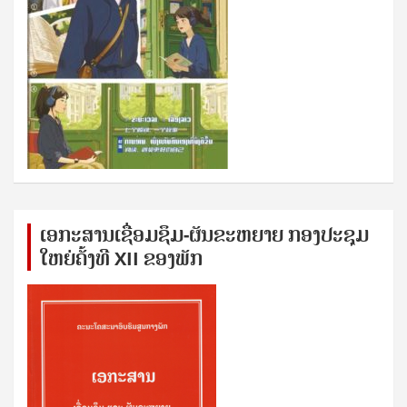
ເອກ​ະ​ສານ​ເຊ​ື່ອມ​ຊ​ຶມ-ຜັນ​ຂະ​ຫ​ຍາຍ ກອງ​ປະ​ຊຸມ​
ໃຫຍ່​ຄັ້ງ​ທີ XII ຂອງ​ພັກ