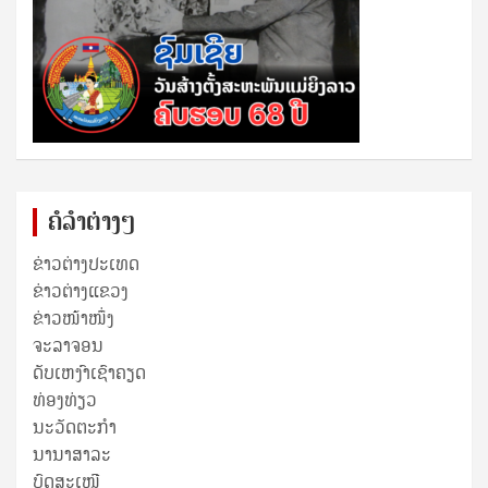
ຄໍລຳຕ່າງໆ
ຂ່າວຕ່າງປະເທດ
ຂ່າວ​ຕ່າງ​ແຂວງ
ຂ່າວໜ້າໜຶ່ງ
ຈະລາຈອນ
ດັບເຫງົາເຊົາຄຽດ
ທ່ອງທ່ຽວ
ນະວັດຕະກໍາ
ນານາສາລະ
ບົດສະເໜີ