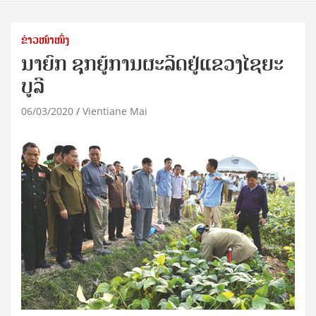
ຂ່າວໜ້າໜຶ່ງ
ນາຍົກ ຊຸກຍູ້ການຜະລິດຢູ່ແຂວງໄຊຍະ
ບູລີ
06/03/2020
Vientiane Mai