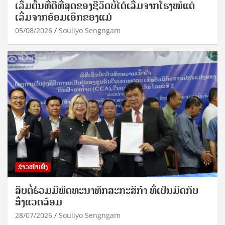
ເລີ່ມຕົ້ນທີ່ດີທີ່ສຸດຂອງຊີວິດບໍ່ໄດ້ເລີ່ມຈາກໂຮງໝໍແຕ່
ເລີ່ມຈາກອ້ອມເອິກຂອງແມ່
05/08/2026
Souliyo Sengngam
ຂ່າວໜ້າໜຶ່ງ
ສືບຕໍ່ຮ່ວມມືພັດທະນາທັກສະກະສິກຳ ທີ່ເປັນມິດກັບ
ສິ່ງແວດລ້ອມ
28/07/2026
Souliyo Sengngam