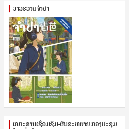
ວາລະສານຈຳປາ
ເອກ​ະ​ສານ​ເຊ​ື່ອມ​ຊ​ຶມ-ຜັນ​ຂະ​ຫ​ຍາຍ ກອງ​ປະ​ຊຸມ​