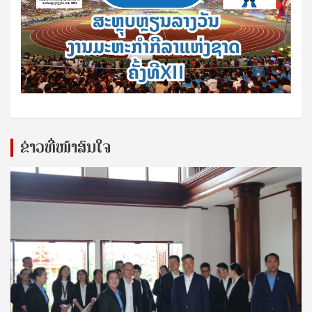
ຂ່າວທີ່ໜ້າສົນໃຈ