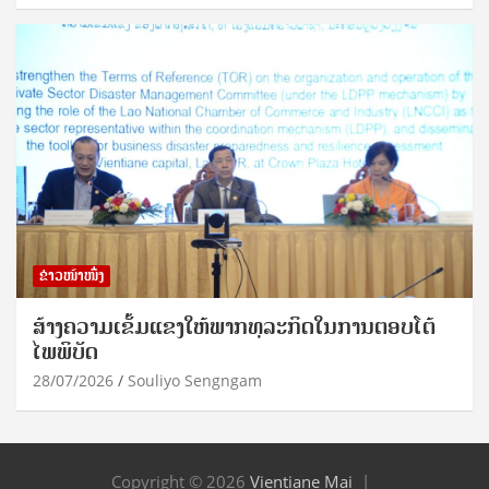
ຂ່າວໜ້າໜຶ່ງ
ສ້າງຄວາມເຂັ້ມແຂງໃຫ້ພາກທຸລະກິດໃນການຕອບໂຕ້
ໄພພິບັດ
28/07/2026
Souliyo Sengngam
Copyright © 2026
Vientiane Mai