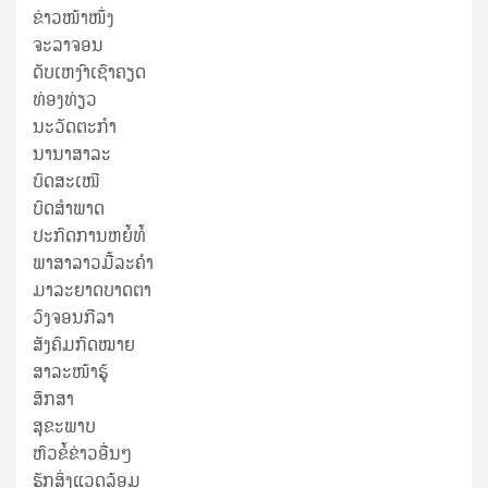
ຂ່າວໜ້າໜຶ່ງ
ຈະລາຈອນ
ດັບເຫງົາເຊົາຄຽດ
ທ່ອງທ່ຽວ
ນະວັດຕະກໍາ
ນານາສາລະ
ບົດສະເໜີ
ບົດສໍາພາດ
ປະກົດການຫຍໍ້ທໍ້
ພາສາລາວມື້ລະຄຳ
ມາລະຍາດບາດຕາ
ວົງຈອນກີລາ
ສັງຄົມກົດໝາຍ
ສາລະໜ້າຮູ້
ສຶກສາ
ສຸ​ຂະ​ພາບ
ຫົວຂໍ້ຂ່າວອື່ນໆ
ຮັກສິ່ງແວດລ້ອມ