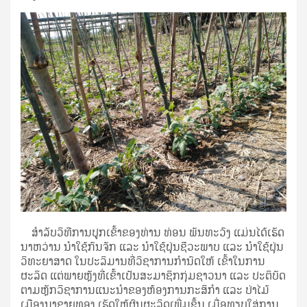
ສໍາລັບວິທີການປູກເຂົ້າຂອງທ່ານ ທ່ອນ ພັນທະວົງ ແມ່ນໄດ້ເຮັດ
ນາຫວ່ານ ນໍາໃຊ້ກົນຈັກ ແລະ ນໍາໃຊ້ຝຸ່ນຊີວະພາບ ແລະ ນໍາໃຊ້ຝຸ່ນ
ວິທະຍາສາດ ໃນປະລິມານທີ່ວິຊາການກໍານົດໃຫ້ ເຂົ້າໃນການ
ຜະລິດ ແຕ່ພາຍຫຼັງທີ່ເຂົ້າເປັນສະມາຊິກກຸ່ມຊາວນາ ແລະ ປະຕິບັດ
ຕາມຫຼັກວິຊາການແນະນໍາຂອງຫ້ອງການກະສິກໍາ ແລະ ປ່າໄມ້
ເມືອງນາຊາຍທອງ ເຮັດໃຫ້ຜົນຜະລິດເພີ່ມຂຶ້ນ ເມື່ອທຽບໃສ່ການ