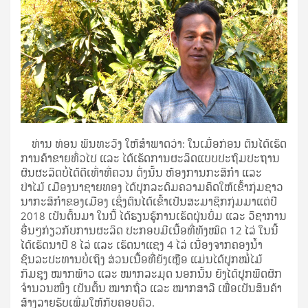
ທ່ານ ທ່ອນ ພັນທະວົງ ໃຫ້ສໍາພາດວ່າ: ໃນເມື່ອກ່ອນ ຕົນໄດ້ເຮັດ
ການຄ້າຂາຍທົ່ວໄປ ແລະ ໄດ້ເຮັດການຜະລິດແບບປະຖົມປະຖານ
ຜົນຜະລິດບໍ່ໄດ້ດີເທົ່າທີ່ຄວນ ດັ່ງນັ້ນ ຫ້ອງການກະສິກໍາ ແລະ
ປ່າໄມ້ ເມືອງນາຊາຍທອງ ໄດ້ປຸກລະດົມຄວາມຄິດໃຫ້ເຂົ້າກຸ່ມຊາວ
ນາກະສິກໍາຂອງເມືອງ ເຊິ່ງຕົນໄດ້ເຂົ້າເປັນສະມາຊິກກຸ່ມມາແຕ່ປີ
2018 ເປັນຕົ້ນມາ ໃນນີ້ ໄດ້ຮຽນຮູ້ການເຮັດຝຸ່ນບົ່ມ ແລະ ວິຊາການ
ອື່ນໆກ່ຽວກັບການຜະລິດ ປະກອບມີເນື້ອທີ່ທັງໝົດ 12 ໄລ່ ໃນນີ້
ໄດ້ເຮັດນາປີ 8 ໄລ່ ແລະ ເຮັດນາແຊງ 4 ໄລ່ ເນື່ອງຈາກຄອງນໍ້າ
ຊົນລະປະທານບໍ່ເຖິງ ສ່ວນເນື້ອທີ່ຍັງເຫຼືອ ແມ່ນໄດ້ປູກໝໍ່ໄມ້
ກິມຊຸງ ໝາກພ້າວ ແລະ ໝາກລະມຸດ ນອກນັ້ນ ຍັງໄດ້ປູກພືດຜັກ
ຈໍານວນໜຶ່ງ ເປັນຕົ້ນ ໝາກຖົ່ວ ແລະ ໝາກສາລີ ເພື່ອເປັນສິນຄ້າ
ສ້າງລາຍຮັບເພີ່ມໃຫ້ກັບຄອບຄົວ.