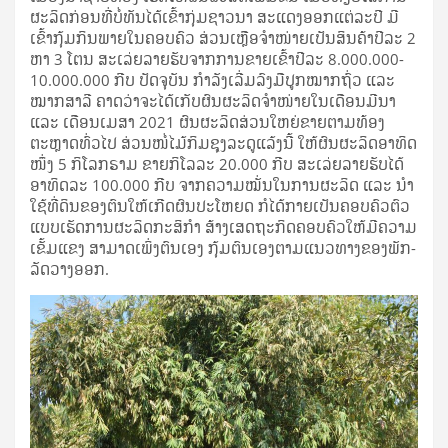
ຜະລິດກ່ອນທີ່ບໍ່ທັນໄດ້ເຂົ້າກຸ່ມຊາວນາ ສະແດງອອກແຕ່ລະປີ ມີ
ເຂົ້າກຸ້ມກິນພາຍໃນຄອບຄົວ ສ່ວນເຫຼືອຈໍາໜ່າຍເປັນສິນຄ້າປີລະ 2
ຫາ 3 ໂຕນ ສະເລ່ຍລາຍຮັບຈາກການຂາຍເຂົ້າປີລະ 8.000.000-
10.000.000 ກີບ ປັດຈຸບັນ ກໍາລັງເລີ່ມລົງມືປູກໝາກຖົ່ວ ແລະ
ໝາກສາລີ ຄາດວ່າຈະໄດ້ເກັບຜົນຜະລິດຈໍາໜ່າຍໃນເດືອນມີນາ
ແລະ ເດືອນເມສາ 2021 ຜົນຜະລິດສ່ວນໃຫຍ່ຂາຍຕາມທ້ອງ
ຕະຫຼາດທົ່ວໄປ ສ່ວນໜໍ່ໄມ້ກິມຊຸງລະດູແລ້ງນີ້ ໃຫ້ຜົນຜະລິດອາທິດ
ໜຶ່ງ 5 ກິໂລກຣາມ ຂາຍກິໂລລະ 20.000 ກີບ ສະເລ່ຍລາຍຮັບໄດ້
ອາທິດລະ 100.000 ກີບ ຈາກຄວາມໝັ່ນໃນການຜະລິດ ແລະ ນໍາ
ໃຊ້ທີ່ດິນຂອງຕົນໃຫ້ເກີດຜົນປະໂຫຍດ ກໍໄດ້ກາຍເປັນຄອບຄົວຕົວ
ແບບເຮັດການຜະລິດກະສິກໍາ ສ້າງເສດຖະກິດຄອບຄົວໃຫ້ມີຄວາມ
ເຂັ້ມແຂງ ສາມາດເພິ່ງຕົນເອງ ກຸ້ມຕົນເອງຕາມແນວທາງຂອງພັກ-
ລັດວາງອອກ.