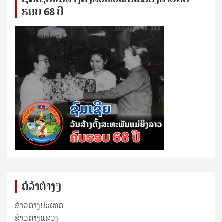
ຮອບ 68 ປິ
ຄໍລຳຕ່າງໆ
ຂ່າວຕ່າງປະເທດ
ຂ່າວ​ຕ່າງ​ແຂວງ