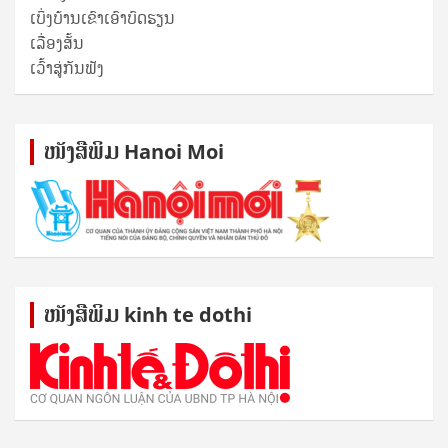
ເບິ່ງບ້ານເຂົາເອົາບົດຮຽນ
ເລື່ອງສັ້ນ
ເວົ້າສູ່ກັນຟັງ
ໜັງ​ສື​ພິມ Hanoi Moi
ໜັງ​ສື​ພິມ kinh te dothi