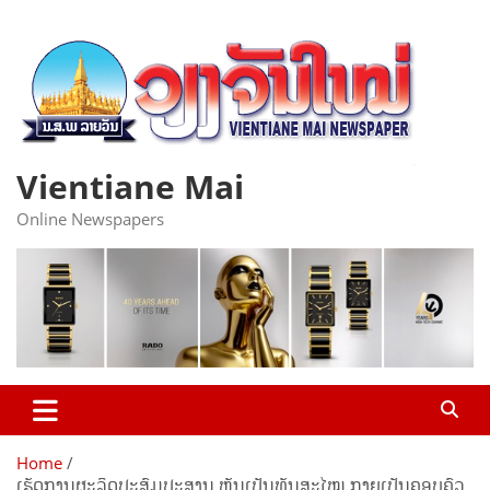
Skip
to
content
Vientiane Mai
Online Newspapers
Home
ເຮັດການຜະລິດປະສົມປະສານ ຫັນເປັນທັນສະໄໝ ກາຍເປັນຄອບຄົວ