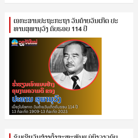
ເອ​ກະ​ສານ​ປະ​ຖະ​ກະ​ຖ​າ ວັນ​ຄ້າຍ​ວັນ​ເກີດ ປ​ະ​
ທານ​ສຸ​ພາ​ນຸ​ວົງ ຄົບ​ຮອບ 114 ປີ
ຊົ​ມ​ເຊີຍ​ວັນ​ສ້າງ​ຕັ້ງ​ສະ​ຫະ​ພັນ​ແມ່​ຍິງ​​ລາວຄົບ​