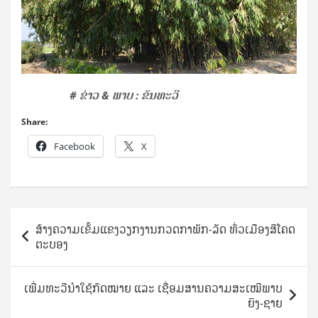
#
ຂ່າວ
&
ພາບ
:
ຂັນທະວີ
Share:
Facebook
X
Post
ສ້າງຄວາມເຂັ້ມແຂງວຽກງານກວດກາພັກ-ລັດ ທົ່ວເມືອງສີໂຄດ
navigation
ຕະບອງ
ເພີ່ມທະວີນໍາໃຊ້ກົດໝາຍ ແລະ ເຊື່ອມສານຄວາມສະເໝີພາບ
ຍິງ-ຊາຍ