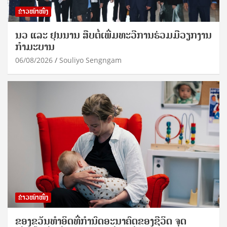
ຂ່າວໜ້າໜຶ່ງ
ນວ ແລະ ຢຸນນານ ສືບຕໍ່ເພີ່ມທະວີການຮ່ວມມືວຽກງານ
ກຳມະບານ
06/08/2026
Souliyo Sengngam
ຂ່າວໜ້າໜຶ່ງ
ຂອງຂວັນທໍາອິດທີ່ກໍານົດອະນາຄົດຂອງຊີວິດ ຈຸດ