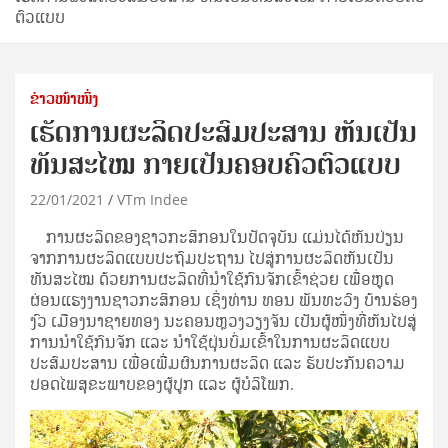
ຕົວແບບ
ຂ່າວໜ້າໜຶ່ງ
ເຮັດການຜະລິດປະສົມປະສານ ຫັນເປັນ
ທັນສະໄໝ ກາຍເປັນຄອບຄົວຕົວແບບ
22/01/2021
VTm Indee
ການຜະລິດຂອງຊາວກະສິກອນໃນປັດຈຸບັນ ແມ່ນໄດ້ຫັນປ່ຽນ
ຈາກການຜະລິດແບບປະຖົມປະຖານ ໄປສູ່ການຜະລິດຫັນເປັນ
ທັນສະໄໝ ດ້ວຍການຜະລິດທີ່ນໍາໃຊ້ກົນຈັກເຂົ້າຊ່ວຍ ເພື່ອຫຼຸດ
ຜ່ອນແຮງງານຊາວກະສິກອນ ເຊິ່ງທ່ານ ທອນ ພັນທະວົງ ບ້ານຮ່ອງ
ງົວ ເມືອງນາຊາຍທອງ ນະຄອນຫຼວງວຽງຈັນ ເປັນຜູ້ໜຶ່ງທີ່ຫັນໄປສູ່
ການນໍາໃຊ້ກົນຈັກ ແລະ ນໍາໃຊ້ຝຸ່ນບົ່ມເຂົ້າໃນການຜະລິດແບບ
ປະສົມປະສານ ເພື່ອເພີ່ມຜົນການຜະລິດ ແລະ ຮັບປະກັນຄວາມ
ປອດໄພສຸຂະພາບຂອງຜູ້ປູກ ແລະ ຜູ້ບໍລິໂພກ.