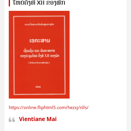
ໃຫຍ່​ຄັ້ງ​ທີ XII ຂອງ​ພັກ
https://online.fliphtml5.com/hezxj/nlls/
Vientiane Mai