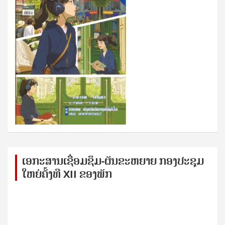
ເອກ​ະ​ສານ​ເຊ​ື່ອມ​ຊ​ຶມ-ຜັນ​ຂະ​ຫ​ຍາຍ ກອງ​ປະ​ຊຸມ​
ໃຫຍ່​ຄັ້ງ​ທີ XII ຂອງ​ພັກ