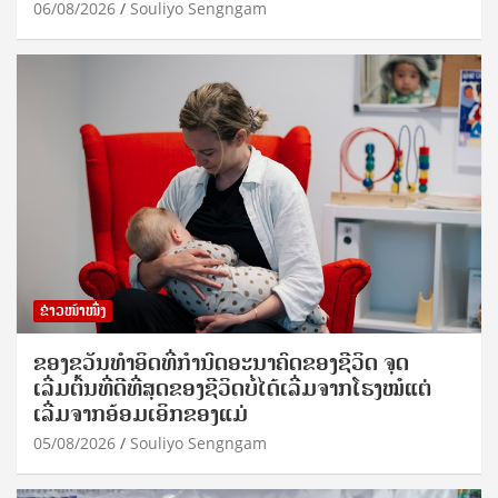
06/08/2026
Souliyo Sengngam
ຂ່າວໜ້າໜຶ່ງ
ຂອງຂວັນທໍາອິດທີ່ກໍານົດອະນາຄົດຂອງຊີວິດ ຈຸດ
ເລີ່ມຕົ້ນທີ່ດີທີ່ສຸດຂອງຊີວິດບໍ່ໄດ້ເລີ່ມຈາກໂຮງໝໍແຕ່
ເລີ່ມຈາກອ້ອມເອິກຂອງແມ່
05/08/2026
Souliyo Sengngam