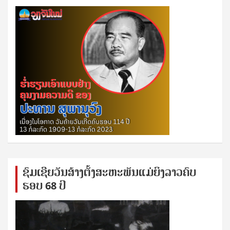
ຊົ​ມ​ເຊີຍ​ວັນ​ສ້າງ​ຕັ້ງ​ສະ​ຫະ​ພັນ​ແມ່​ຍິງ​​ລາວຄົບ​
ຮອບ 68 ປິ