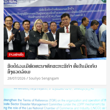
ຂ່າວໜ້າໜຶ່ງ
ສືບຕໍ່ຮ່ວມມືພັດທະນາທັກສະກະສິກຳ ທີ່ເປັນມິດກັບ
ສິ່ງແວດລ້ອມ
28/07/2026
Souliyo Sengngam