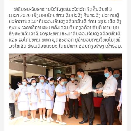
ພິທີມອບ-ຮັບອາຫານໃຫ້ໂຮງໝໍມະໂຫສົດ ຈັດຂຶ້ນວັນທີ 3
ເມສາ 2020 ເຊິ່ງມອບໂດຍທ່ານ ສົມປະສົງ ຈັນທະວົງ ປະທານຜູ້
ປະຈໍາການສະມາຄົມລວມຈີນດຽວດ້ວຍສັນຕິ ທ່ານ ໄຊປະເສີດ ຕັງ
ຊະນະ ເລຂາທິການສະມາຄົມລວມຈີນດຽວດ້ວຍສັນຕິ ທ່ານ ບຸນ
ສົງ ສະຫວັນວາລີ ຮອງປະທານສະມາຄົມລວມຈີນດຽວດ້ວຍສັນຕິ
ແລະ ຮັບໂດຍທ່ານ ພິສິດ ພຸດສະຫວັດ ຜູ້ອໍານວຍການໃຫຍ່ໂຮງໝໍ
ມະໂຫສົດ ພ້ອມດ້ວຍຄະນະ ໂດຍມີພາກສ່ວນກ່ຽວຂ້ອງ ເຂົ້າຮ່ວມ.