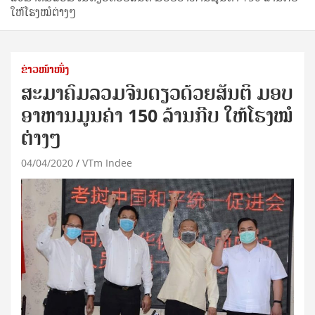
ໃຫ້ໂຮງໝໍຕ່າງໆ
ຂ່າວໜ້າໜຶ່ງ
ສະມາຄົມລວມຈີນດຽວດ້ວຍສັນຕິ ມອບ
ອາຫານມູນຄ່າ 150 ລ້ານກີບ ໃຫ້ໂຮງໝໍ
ຕ່າງໆ
04/04/2020
VTm Indee