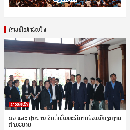
ຂ່າວທີ່ໜ້າສົນໃຈ
ຂ່າວໜ້າໜຶ່ງ
ນວ ແລະ ຢຸນນານ ສືບຕໍ່ເພີ່ມທະວີການຮ່ວມມືວຽກງານ
ກຳມະບານ