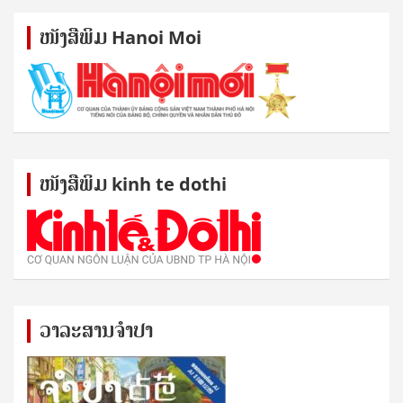
ໜັງ​ສື​ພິມ Hanoi Moi
ໜັງ​ສື​ພິມ kinh te dothi
ວາລະສານຈຳປາ