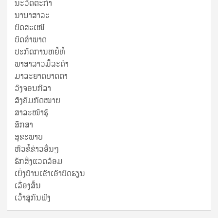
ນະວັດຕະກໍາ
ນານາສາລະ
ບົດສະເໜີ
ບົດສໍາພາດ
ປະກົດການຫຍໍ້ທໍ້
ພາສາລາວມື້ລະຄຳ
ມາລະຍາດບາດຕາ
ວົງຈອນກີລາ
ສັງຄົມກົດໝາຍ
ສາລະໜ້າຮູ້
ສຶກສາ
ສຸ​ຂະ​ພາບ
ຫົວຂໍ້ຂ່າວອື່ນໆ
ຮັກສິ່ງແວດລ້ອມ
ເບິ່ງບ້ານເຂົາເອົາບົດຮຽນ
ເລື່ອງສັ້ນ
ເວົ້າສູ່ກັນຟັງ