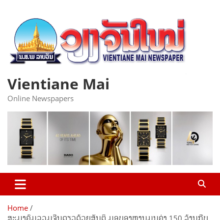
Skip
to
content
Vientiane Mai
Online Newspapers
Home
ສະມາຄົມລວມຈີນດຽວດ້ວຍສັນຕິ ມອບອາຫານມູນຄ່າ 150 ລ້ານກີບ