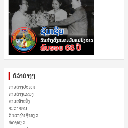
ຄໍລຳຕ່າງໆ
ຂ່າວຕ່າງປະເທດ
ຂ່າວ​ຕ່າງ​ແຂວງ
ຂ່າວໜ້າໜຶ່ງ
ຈະລາຈອນ
ດັບເຫງົາເຊົາຄຽດ
ທ່ອງທ່ຽວ