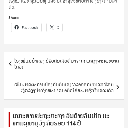
ໂຮງໝໍ ແລະ ສູນຟື້ນຟູ ແລະ ຮັກສາສຸຂະພາບຕາ (ທົ່ງປົ່ງ) ຕາມລໍາ
ດັບ.
Share:
Facebook
X
Post
ໂຮງໝໍແມ່ນໍ້າຂອງ ບໍ່ຮັບຄົນເຈັບທີ່ມາຈາກກຸ່ມສ່ຽງຈາກພະຍາດ
navigation
ໂຄວິດ​
ເພີ່ມມາດຕະການປ້ອງກັນຕົນເອງເວລາອອກໄປນອກເຮືອນ
ຫຼີກລ່ຽງນຳເຊື້ອພະຍາດມາຕິດໃສ່ສະມາຊິກໃນຄອບຄົວ​
ເອ​ກະ​ສານ​ປະ​ຖະ​ກະ​ຖ​າ ວັນ​ຄ້າຍ​ວັນ​ເກີດ ປ​ະ​
ທານ​ສຸ​ພາ​ນຸ​ວົງ ຄົບ​ຮອບ 114 ປີ