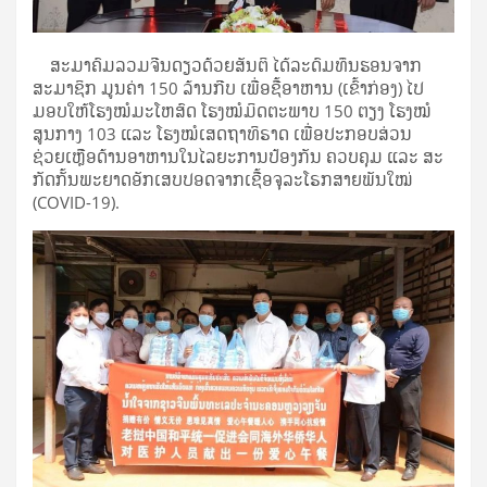
ສະມາຄົມລວມຈີນດຽວດ້ວຍສັນຕິ ໄດ້ລະດົມທຶນຮອນຈາກ
ສະມາຊິກ ມູນຄ່າ 150 ລ້ານກີບ ເພື່ອຊື້ອາຫານ (ເຂົ້າກ່ອງ) ໄປ
ມອບໃຫ້ໂຮງໝໍມະໂຫສົດ ໂຮງໝໍມິດຕະພາບ 150 ຕຽງ ໂຮງໝໍ
ສູນກາງ 103 ແລະ ໂຮງໝໍເສດຖາທິຣາດ ເພື່ອປະກອບສ່ວນ
ຊ່ວຍເຫຼືອດ້ານອາຫານໃນໄລຍະການປ້ອງກັນ ຄວບຄຸມ ແລະ ສະ
ກັດກັ້ນພະຍາດອັກເສບປອດຈາກເຊື້ອຈຸລະໂຣກສາຍພັນໃໝ່
(COVID-19).