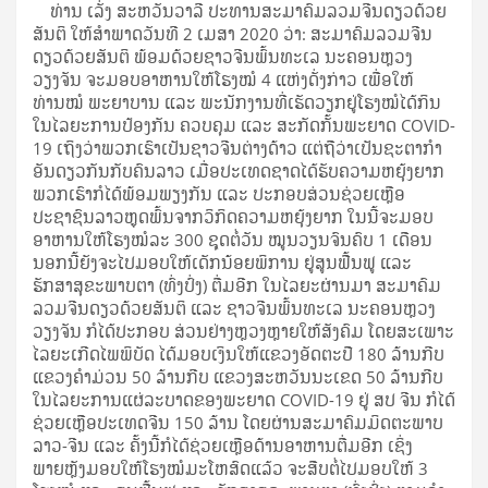
ທ່ານ ເລັ່ງ ສະຫວັນວາລີ ປະທານສະມາຄົມລວມຈີນດຽວດ້ວຍ
ສັນຕິ ໃຫ້ສໍາພາດວັນທີ 2 ເມສາ 2020 ວ່າ: ສະມາຄົມລວມຈີນ
ດຽວດ້ວຍສັນຕິ ພ້ອມດ້ວຍຊາວຈີນພົ້ນທະເລ ນະຄອນຫຼວງ
ວຽງຈັນ ຈະມອບອາຫານໃຫ້ໂຮງໝໍ 4 ແຫ່ງດັ່ງກ່າວ ເພື່ອໃຫ້
ທ່ານໝໍ ພະຍາບານ ແລະ ພະນັກງານທີ່ເຮັດວຽກຢູ່ໂຮງໝໍໄດ້ກິນ
ໃນໄລຍະການປ້ອງກັນ ຄວບຄຸມ ແລະ ສະກັດກັ້ນພະຍາດ COVID-
19 ເຖິງວ່າພວກເຮົາເປັນຊາວຈີນຕ່າງດ້າວ ແຕ່ຖືວ່າເປັນຊະຕາກໍາ
ອັນດຽວກັນກັບຄົນລາວ ເມື່ອປະເທດຊາດໄດ້ຮັບຄວາມຫຍຸ້ງຍາກ
ພວກເຮົາກໍໄດ້ພ້ອມພຽງກັນ ແລະ ປະກອບສ່ວນຊ່ວຍເຫຼືອ
ປະຊາຊົນລາວຫຼຸດພົ້ນຈາກວິກິດຄວາມຫຍຸ້ງຍາກ ໃນນີ້ຈະມອບ
ອາຫານໃຫ້ໂຮງໝໍລະ 300 ຊຸດຕໍ່ວັນ ໝູນວຽນຈົນຄົບ 1 ເດືອນ
ນອກນີ້ຍັງຈະໄປມອບໃຫ້ເດັກນ້ອຍພິການ ຢູ່ສູນຟື້ນຟູ ແລະ
ຮັກສາສຸຂະພາບຕາ (ທົ່ງປົ່ງ) ຕື່ມອີກ ໃນໄລຍະຜ່ານມາ ສະມາຄົມ
ລວມຈີນດຽວດ້ວຍສັນຕິ ແລະ ຊາວຈີນພົ້ນທະເລ ນະຄອນຫຼວງ
ວຽງຈັນ ກໍໄດ້ປະກອບ ສ່ວນຢ່າງຫຼວງຫຼາຍໃຫ້ສັງຄົມ ໂດຍສະເພາະ
ໄລຍະເກີດໄພພິບັດ ໄດ້ມອບເງິນໃຫ້ແຂວງອັດຕະປື 180 ລ້ານກີບ
ແຂວງຄໍາມ່ວນ 50 ລ້ານກີບ ແຂວງສະຫວັນນະເຂດ 50 ລ້ານກີບ
ໃນໄລຍະການແຜ່ລະບາດຂອງພະຍາດ COVID-19 ຢູ່ ສປ ຈີນ ກໍໄດ້
ຊ່ວຍເຫຼືອປະເທດຈີນ 150 ລ້ານ ໂດຍຜ່ານສະມາຄົມມິດຕະພາບ
ລາວ-ຈີນ ແລະ ຄັ້ງນີ້ກໍໄດ້ຊ່ວຍເຫຼືອດ້ານອາຫານຕື່ມອີກ ເຊິ່ງ
ພາຍຫຼັງມອບໃຫ້ໂຮງໝໍມະໂຫສົດແລ້ວ ຈະສືບຕໍ່ໄປມອບໃຫ້ 3