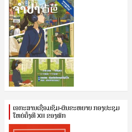
ເອກ​ະ​ສານ​ເຊ​ື່ອມ​ຊ​ຶມ-ຜັນ​ຂະ​ຫ​ຍາຍ ກອງ​ປະ​ຊຸມ​
ໃຫຍ່​ຄັ້ງ​ທີ XII ຂອງ​ພັກ