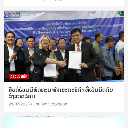
ຂ່າວໜ້າໜຶ່ງ
ສືບຕໍ່ຮ່ວມມືພັດທະນາທັກສະກະສິກຳ ທີ່ເປັນມິດກັບ
ສິ່ງແວດລ້ອມ
28/07/2026
Souliyo Sengngam