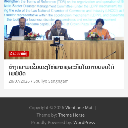
ຂ່າວໜ້າໜຶ່ງ
ສ້າງຄວາມເຂັ້ມແຂງໃຫ້ພາກທຸລະກິດໃນການຕອບໂຕ້
ໄພພິບັດ
28/07/2026
Souliyo Sengngam
Copyright © 2026
Vientiane Mai
Theme by:
Theme Horse
Proudly Powered by:
WordPress