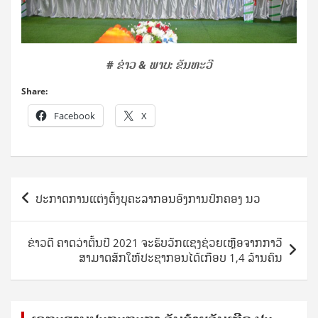
​
# ຂ່າວ & ພາບ: ຂັນທະວີ
Share:
Facebook
X
Post
ປະກາດການແຕ່ງຕັ້ງບຸຄະລາກອນອົງການປົກຄອງ ນວ
navigation
ຂ່າວດີ ຄາດວ່າຕົ້ນປີ 2021 ຈະຮັບວັກແຊງຊ່ວຍເຫຼືອຈາກກາວີ
ສາມາດສັກໃຫ້ປະຊາກອນໄດ້ເກືອບ 1,4 ລ້ານຄົນ