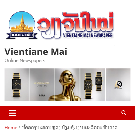
Skip
to
content
Vientiane Mai
Online Newspapers
Home
ເຈົ້າຄອງນະຄອນຫຼວງ ຢ້ຽມຊົມງານຜະລິດຕະພັນລາວ