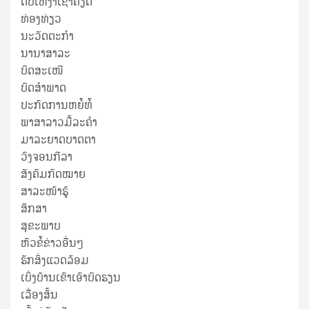
ດັບເຫງົາເຊົາຄຽດ
ທ່ອງທ່ຽວ
ນະວັດຕະກໍາ
ນານາສາລະ
ບົດສະເໜີ
ບົດສໍາພາດ
ປະກົດການຫຍໍ້ທໍ້
ພາສາລາວມື້ລະຄຳ
ມາລະຍາດບາດຕາ
ວົງຈອນກີລາ
ສັງຄົມກົດໝາຍ
ສາລະໜ້າຮູ້
ສຶກສາ
ສຸ​ຂະ​ພາບ
ຫົວຂໍ້ຂ່າວອື່ນໆ
ຮັກສິ່ງແວດລ້ອມ
ເບິ່ງບ້ານເຂົາເອົາບົດຮຽນ
ເລື່ອງສັ້ນ