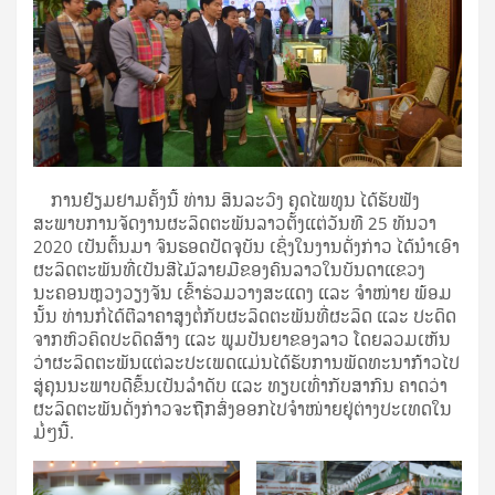
ການຢ້ຽມຢາມຄັ້ງນີ້ ທ່ານ ສິນລະວົງ ຄຸດໄພທູນ ໄດ້ຮັບຟັງ
ສະພາບການຈັດງານຜະລິດຕະພັນລາວຕັ້ງແຕ່ວັນທີ 25 ທັນວາ
2020 ເປັນຕົ້ນມາ ຈົນຮອດປັດຈຸບັນ ເຊິ່ງໃນງານດັ່ງກ່າວ ໄດ້ນໍາເອົາ
ຜະລິດຕະພັນທີ່ເປັນສີໄມ້ລາຍມືຂອງຄົນລາວໃນບັນດາແຂວງ
ນະຄອນຫຼວງວຽງຈັນ ເຂົ້າຮ່ວມວາງສະແດງ ແລະ ຈໍາໜ່າຍ ພ້ອມ
ນັ້ນ ທ່ານກໍໄດ້ຕີລາຄາສູງຕໍ່ກັບຜະລິດຕະພັນທີ່ຜະລິດ ແລະ ປະດິດ
ຈາກຫົວຄິດປະດິດສ້າງ ແລະ ພູມປັນຍາຂອງລາວ ໂດຍລວມເຫັນ
ວ່າຜະລິດຕະພັນແຕ່ລະປະເພດແມ່ນໄດ້ຮັບການພັດທະນາກ້າວໄປ
ສູ່ຄຸນນະພາບດີຂຶ້ນເປັນລໍາດັບ ແລະ ທຽບເທົ່າກັບສາກົນ ຄາດວ່າ
ຜະລິດຕະພັນດັ່ງກ່າວຈະຖືກສົ່ງອອກໄປຈໍາໜ່າຍຢູ່ຕ່າງປະເທດໃນ
ມໍ່ໆນີ້.