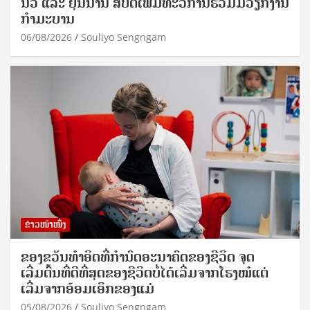
ນວ ແລະ ຢຸນນານ ສືບຕໍ່ເພີ່ມທະວີການຮ່ວມມືວຽກງານ
ກຳມະບານ
06/08/2026
Souliyo Sengngam
ຂ່າວໜ້າໜຶ່ງ
ຂອງຂວັນທໍາອິດທີ່ກໍານົດອະນາຄົດຂອງຊີວິດ ຈຸດ
ເລີ່ມຕົ້ນທີ່ດີທີ່ສຸດຂອງຊີວິດບໍ່ໄດ້ເລີ່ມຈາກໂຮງໝໍແຕ່
ເລີ່ມຈາກອ້ອມເອິກຂອງແມ່
05/08/2026
Souliyo Sengngam