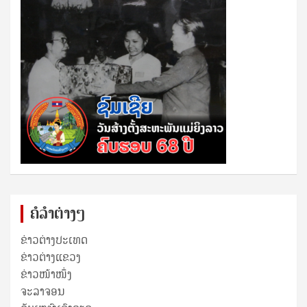
ຄໍລຳຕ່າງໆ
ຂ່າວຕ່າງປະເທດ
ຂ່າວ​ຕ່າງ​ແຂວງ
ຂ່າວໜ້າໜຶ່ງ
ຈະລາຈອນ