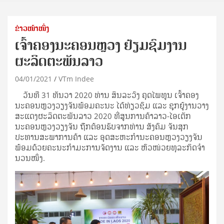
ຂ່າວໜ້າໜຶ່ງ
ເຈົ້າຄອງນະຄອນຫຼວງ ຢ້ຽມຊົມງານ
ຜະລິດຕະພັນລາວ
04/01/2021
VTm Indee
ວັນທີ 31 ທັນວາ 2020 ທ່ານ ສິນລະວົງ ຄຸດໄພທູນ ເຈົ້າຄອງ
ນະຄອນຫຼວງວຽງຈັນພ້ອມຄະນະ ໄດ້ທ່ຽວຊົມ ແລະ ຊຸກຍູ້ງານວາງ
ສະແດງຜະລິດຕະພັນລາວ 2020 ທີ່ສູນການຄ້າລາວ-ໄອເຕັກ
ນະຄອນຫຼວງວຽງຈັນ ຖືກຕ້ອນຮັບຈາກທ່ານ ສັງຄົມ ຈັນສຸກ
ປະທານສະພາການຄ້າ ແລະ ອຸດສະຫະກໍານະຄອນຫຼວງວຽງຈັນ
ພ້ອມດ້ວຍຄະນະກໍາມະການຈັດງານ ແລະ ຫົວໜ່ວຍທຸລະກິດຈໍາ
ນວນໜຶ່ງ.