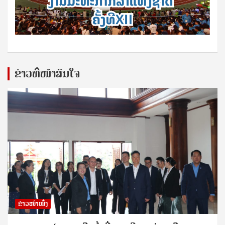
ຂ່າວທີ່ໜ້າສົນໃຈ
ຂ່າວໜ້າໜຶ່ງ