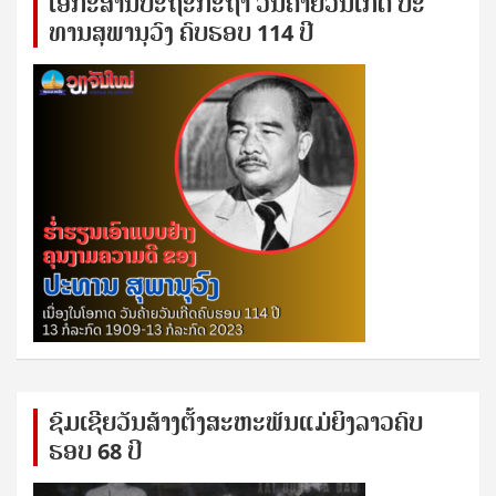
ເອ​ກະ​ສານ​ປະ​ຖະ​ກະ​ຖ​າ ວັນ​ຄ້າຍ​ວັນ​ເກີດ ປ​ະ​
ທານ​ສຸ​ພາ​ນຸ​ວົງ ຄົບ​ຮອບ 114 ປີ
ຊົ​ມ​ເຊີຍ​ວັນ​ສ້າງ​ຕັ້ງ​ສະ​ຫະ​ພັນ​ແມ່​ຍິງ​​ລາວຄົບ​
ຮອບ 68 ປິ