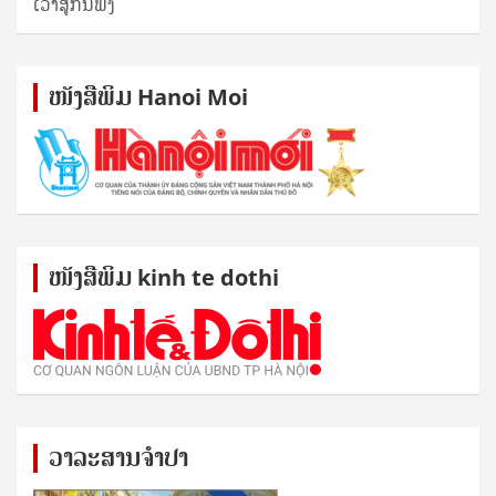
ເວົ້າສູ່ກັນຟັງ
ໜັງ​ສື​ພິມ Hanoi Moi
ໜັງ​ສື​ພິມ kinh te dothi
ວາລະສານຈຳປາ