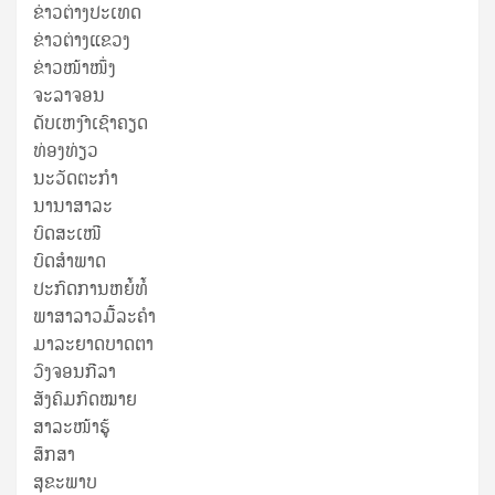
ຂ່າວຕ່າງປະເທດ
ຂ່າວ​ຕ່າງ​ແຂວງ
ຂ່າວໜ້າໜຶ່ງ
ຈະລາຈອນ
ດັບເຫງົາເຊົາຄຽດ
ທ່ອງທ່ຽວ
ນະວັດຕະກໍາ
ນານາສາລະ
ບົດສະເໜີ
ບົດສໍາພາດ
ປະກົດການຫຍໍ້ທໍ້
ພາສາລາວມື້ລະຄຳ
ມາລະຍາດບາດຕາ
ວົງຈອນກີລາ
ສັງຄົມກົດໝາຍ
ສາລະໜ້າຮູ້
ສຶກສາ
ສຸ​ຂະ​ພາບ