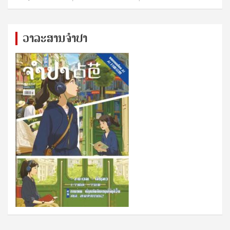
ວາລະສານຈຳປາ