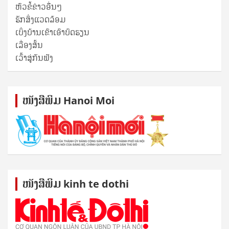
ຫົວຂໍ້ຂ່າວອື່ນໆ
ຮັກສິ່ງແວດລ້ອມ
ເບິ່ງບ້ານເຂົາເອົາບົດຮຽນ
ເລື່ອງສັ້ນ
ເວົ້າສູ່ກັນຟັງ
ໜັງ​ສື​ພິມ Hanoi Moi
ໜັງ​ສື​ພິມ kinh te dothi