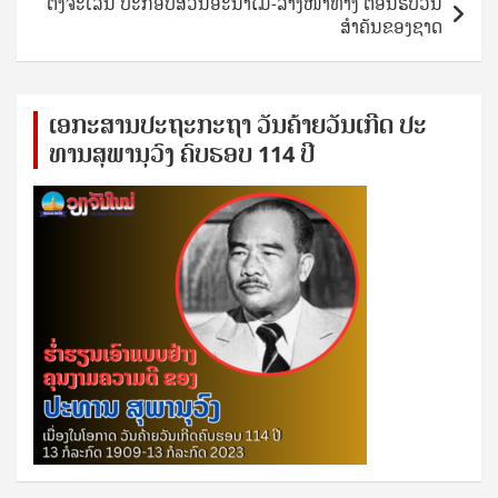
ຕັງຈະເລີນ ປະກອບສ່ວນອະນາໄມ-ລ້າງໜ້າທາງ ຕ້ອນຮັບວັນ
ສຳຄັນຂອງຊາດ
ເອ​ກະ​ສານ​ປະ​ຖະ​ກະ​ຖ​າ ວັນ​ຄ້າຍ​ວັນ​ເກີດ ປ​ະ​
ທານ​ສຸ​ພາ​ນຸ​ວົງ ຄົບ​ຮອບ 114 ປີ