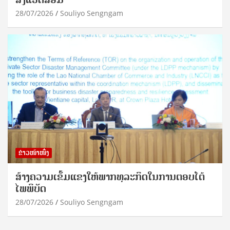
28/07/2026
Souliyo Sengngam
ຂ່າວໜ້າໜຶ່ງ
ສ້າງຄວາມເຂັ້ມແຂງໃຫ້ພາກທຸລະກິດໃນການຕອບໂຕ້
ໄພພິບັດ
28/07/2026
Souliyo Sengngam