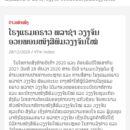
ຂ່າວໜ້າໜຶ່ງ
ໂຮງແຮມຄຣາວ ພລາຊ່າ ວຽງຈັນ
ອວຍພອນໜັງສືພິມວຽງຈັນໃໝ່
28/12/2020
VTm Indee
ໃນໂອກາດສົ່ງທ້າຍປີເກົ່າ 2020 ແລະ ຕ້ອນຮັບປີໃໝ່ສາກົນ
2021 ວັນທີ 28 ທັນວາ 2020 ທ່ານ ປີເຕີ ນາມມະວົງອຸດົມ ຜູ້
ອຳນວຍການຝ່າຍການຕະຫຼາດ ແລະ ການສື່ສານ ໂຮງແຮມຄຣາວ
ພລາຊ່າ ວຽງຈັນ ພ້ອມຄະນະ ຕາງໜ້າໃຫ້ຜູ້ບໍລິຫານໂຮງແຮມ
ຄຣາວ ພລາຊ່າ ວຽງຈັນ ໄດ້ມາອວຍພອນຄະນະບັນນາທິການ
ແລະ ພະນັກງານໜັງສືພິມວຽງຈັນໃໝ່ ແລະ ວຽງຈັນທຸລະກິດ-
ສັງຄົມ ໂດຍການຕ້ອນຮັບຂອງທ່ານນາງ ແກ້ວຊ້ອນ ຈັນທະນາມ
ຫົວໜ້າບັນນາທິການໜັງສືພິມວຽງຈັນໃໝ່ ແລະ ວຽງຈັນ
ທຸລະກິດ-ສັງຄົມ ເຊິ່ງທ່ານໄດ້ສະແດງຄວາມຂອບໃຈ ແລະ ຮູ້ບຸນຄຸນ
ມາຍັງໂຮງແຮມຄຣາວ ພລາຊ່າ ວຽງຈັນ ເຊິ່ງເປັນລູກຄ້າທີ່ໄດ້ໃຊ້
ບໍລິການໜັງສືພິມວຽງຈັນໃໝ່ມາຕະຫຼອດ ໃນການລົງຂ່າວ ແລະ
ລົງໂຄສະນາຕ່າງໆຂອງໂຮງແຮມ ຄຣາວ ພລາຊາ ວຽງຈັນ.