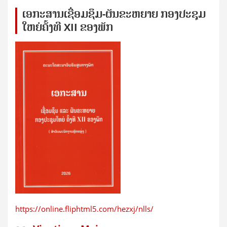
ເອກ​ະ​ສານ​ເຊ​ື່ອມ​ຊ​ຶມ-ຜັນ​ຂະ​ຫ​ຍາຍ ກອງ​ປະ​ຊຸມ​
ໃຫຍ່​ຄັ້ງ​ທີ XII ຂອງ​ພັກ
https://online.fliphtml5.com/hezxj/nlls/