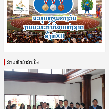
ຂ່າວທີ່ໜ້າສົນໃຈ