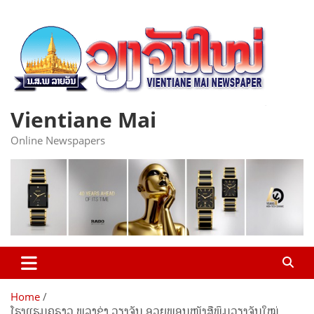
Skip
to
content
Vientiane Mai
Online Newspapers
Home
ໂຮງແຮມຄຣາວ ພລາຊ່າ ວຽງຈັນ ອວຍພອນໜັງສືພິມວຽງຈັນໃໝ່