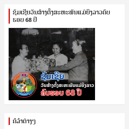
ຊົ​ມ​ເຊີຍ​ວັນ​ສ້າງ​ຕັ້ງ​ສະ​ຫະ​ພັນ​ແມ່​ຍິງ​​ລາວຄົບ​
ຮອບ 68 ປິ
ຄໍລຳຕ່າງໆ