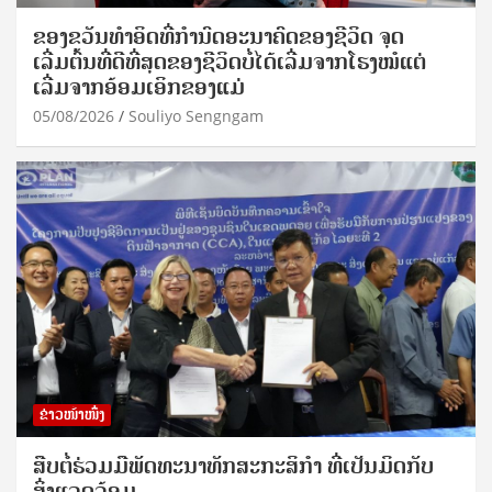
ຂອງຂວັນທໍາອິດທີ່ກໍານົດອະນາຄົດຂອງຊີວິດ ຈຸດ
ເລີ່ມຕົ້ນທີ່ດີທີ່ສຸດຂອງຊີວິດບໍ່ໄດ້ເລີ່ມຈາກໂຮງໝໍແຕ່
ເລີ່ມຈາກອ້ອມເອິກຂອງແມ່
05/08/2026
Souliyo Sengngam
ຂ່າວໜ້າໜຶ່ງ
ສືບຕໍ່ຮ່ວມມືພັດທະນາທັກສະກະສິກຳ ທີ່ເປັນມິດກັບ
ສິ່ງແວດລ້ອມ