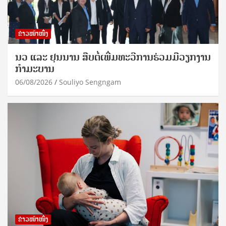
ຂ່າວໜ້າໜຶ່ງ
ນວ ແລະ ຢຸນນານ ສືບຕໍ່ເພີ່ມທະວີການຮ່ວມມືວຽກງານ
ກຳມະບານ
06/08/2026
Souliyo Sengngam
ຂ່າວໜ້າໜຶ່ງ