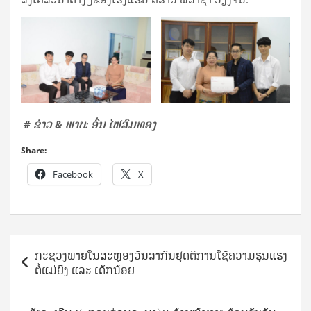
​
# ຂ່າວ & ພາບ: ອົ່ນ ໄຟສົມທອງ
Share:
Facebook
X
Post
ກະຊວງພາຍໃນສະຫຼອງວັນສາກົນຢຸດຕິການໃຊ້ຄວາມຮຸນແຮງ
navigation
ຕໍ່ແມ່ຍິງ ແລະ ເດັກນ້ອຍ