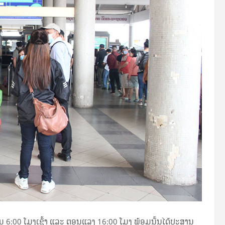
ລີ່ມ 6:00 ໂມງເຊົ້າ ແລະ ຕອນແລງ 16:00 ໂມງ ພ້ອມນັ້ນໄດ້ປະສານ