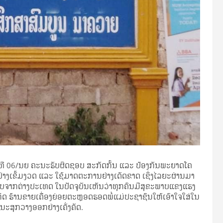
ງເລກທີ 06/ນຍ ຄະນະຮັບຜິດຊອບ ສະກັດກັ້ນ ແລະ ປ້ອງກັນພະຍາດໂຄ
າວຢ່າງເຂັ້ມງວດ ແລະ ໃຊ້ມາດຕະການຢ່າງເດັດຂາດ ເຊິ່ງໄລຍະຜ່ານມາ
ັບຈາກຕ່າງປະເທດ ໃນປັດຈຸບັນເຫັນວ່າທຸກຄົນມີສຸຂະພາບແຂງແຮງ
ິດ ຮ້ານຂາຍເຄື່ອງຍ່ອຍຕະຫຼອດຮອດພໍ່ແມ່ປະຊາຊົນໃຫ້ເອົາໃຈໃສ່ໃນ
ສຸກວາງອອກຢ່າງເຄັ່ງຄັດ.