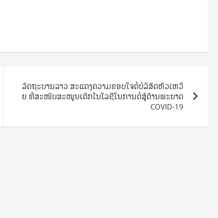
ລັດຖະບານລາວ ສະແດງຄວາມຂອບໃຈຕໍ່ບໍລິສັດຫົວເຫວີ
ຍ ທີ່ສະໜັບສະໜູນເຕັກໂນໂລຊີໃນການຕໍ່ສູ້ຕ້ານພະຍາດ
COVID-19