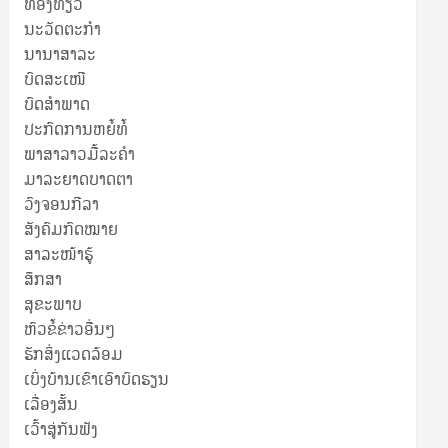
ທ່ອງທ່ຽວ
ນະວັດຕະກໍາ
ນານາສາລະ
ບົດສະເໜີ
ບົດສໍາພາດ
ປະກົດການຫຍໍ້ທໍ້
ພາສາລາວມື້ລະຄຳ
ມາລະຍາດບາດຕາ
ວົງຈອນກີລາ
ສັງຄົມກົດໝາຍ
ສາລະໜ້າຮູ້
ສຶກສາ
ສຸ​ຂະ​ພາບ
ຫົວຂໍ້ຂ່າວອື່ນໆ
ຮັກສິ່ງແວດລ້ອມ
ເບິ່ງບ້ານເຂົາເອົາບົດຮຽນ
ເລື່ອງສັ້ນ
ເວົ້າສູ່ກັນຟັງ