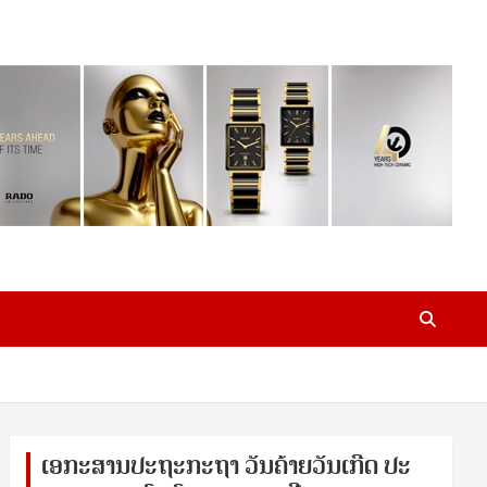
ເອ​ກະ​ສານ​ປະ​ຖະ​ກະ​ຖ​າ ວັນ​ຄ້າຍ​ວັນ​ເກີດ ປ​ະ​