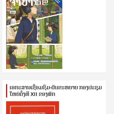
ເອກ​ະ​ສານ​ເຊ​ື່ອມ​ຊ​ຶມ-ຜັນ​ຂະ​ຫ​ຍາຍ ກອງ​ປະ​ຊຸມ​
ໃຫຍ່​ຄັ້ງ​ທີ XII ຂອງ​ພັກ