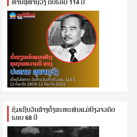
ທານ​ສຸ​ພາ​ນຸ​ວົງ ຄົບ​ຮອບ 114 ປີ
ຊົ​ມ​ເຊີຍ​ວັນ​ສ້າງ​ຕັ້ງ​ສະ​ຫະ​ພັນ​ແມ່​ຍິງ​​ລາວຄົບ​
ຮອບ 68 ປິ