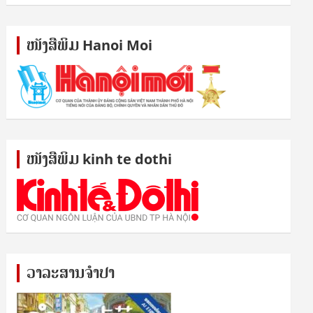
ໜັງ​ສື​ພິມ Hanoi Moi
ໜັງ​ສື​ພິມ kinh te dothi
ວາລະສານຈຳປາ