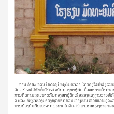
ທ່ານ ຄໍາສະຫວັນ ໂຄດໄຊ ໃຫ້ຮູ້ຕື່ມອີກວ່າ: ໂດຍອີງໃສ່ຄໍາສັ່
ວິດ-19 ຈະໄດ້ສືບຕໍ່ເອົາໃຈໃສ່ກັນກອງຫາຜູ້ຕິດເຊື້ອພະຍາດດັ່ງກ່
ການຕິດຕາມສຸຂະພາບກັ່ນກອງຫາຜູ້ຕິດເຊື້ອຂອງແຮງງານລາວທີ່ກ
ດີ ແລະ ຂໍຮຽກຮ້ອງມາຍັງທຸກພາກສ່ວນ ຫ້າງຮ້ານ ຫົວໜ່ວຍທຸລະກ
ການປ້ອງກັນຕົນເອງຈາກພະຍາດໂຄວິດ-19 ຕາມກະຊວງສາທາລະນະ