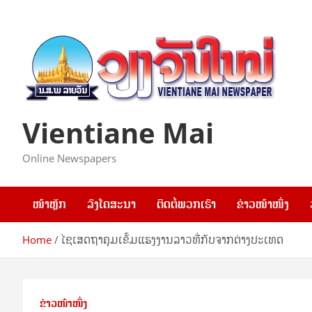
Skip
to
content
Vientiane Mai
Online Newspapers
ໜ້າຫຼັກ
ລົງໂຄສະນາ
ຕິດຕໍ່ພວກເຮົາ
ຂ່າວໜ້າໜຶ່ງ
Home
ໄຊເສດຖາຄຸມເຂັ້ມແຮງງານລາວທີ່ກັບຈາກຕ່າງປະເທດ
ຂ່າວໜ້າໜຶ່ງ