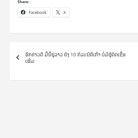
Share:
Facebook
X
Post
ອີກຂ່າວດີ ມື້ນີ້ຢູ່ລາວ ຍັງ 10 ກໍລະນີຄືເກົ່າ ບໍ່ມີຜູ້ຕິດເຊື້ອ
navigation
ເພີ່ມ