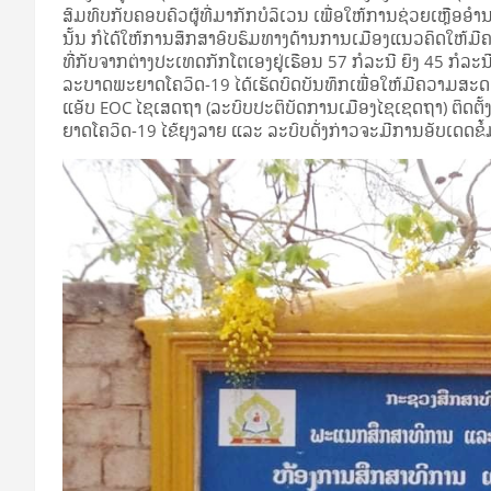
ສົມທົບກັບຄອບຄົວຜູ້ທີ່ມາກັກບໍລິເວນ ເພື່ອໃຫ້ການຊ່ວຍເຫຼືອອ
ນັ້ນ ກໍໄດ້ໃຫ້ການສຶກສາອົບຮົມທາງດ້ານການເມືອງແນວຄິດໃຫ້ມີຄວາ
ທີ່ກັບຈາກຕ່າງປະເທດກັກໂຕເອງຢູ່ເຮືອນ 57 ກໍລະນີ ຍິງ 45 ກໍລ
ລະບາດພະຍາດໂຄວິດ-19 ໄດ້ເຮັດບົດບັນທຶກເພື່ອໃຫ້ມີຄວາມສະດ
ແອັບ EOC ໄຊເສດຖາ (ລະບົບປະຕິບັດການເມືອງໄຊເຊດຖາ) ຕິດຕັ້
ຍາດໂຄວິດ-19 ໄຂ້ຍຸງລາຍ ແລະ ລະບົບດັ່ງກ່າວຈະມີການອັບເດດຂໍ