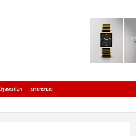
ວົງຈອນກີລາ
ນານາສາລະ