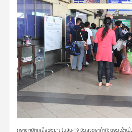
ກອງຫາຜູ້ຕິດເຊື້ອພະຍາດໂຄວິດ-19 ວັນລະສອງຄັ້ງຄື: ຕອນເຊົ້າເ