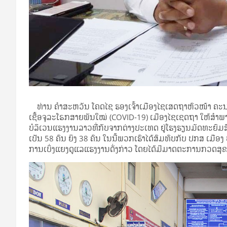
ທ່ານ ຄໍາສະຫວັນ ໂຄດໄຊ ຮອງເຈົ້າເມືອງໄຊເສດຖາຫົວໜ້າ ຄະ
ເຊື້ອຈຸລະໂຣກສາຍພັນໃໝ່ (COVID-19) ເມືອງໄຊເຊດຖາ ໃຫ້ສໍາພາດ
ບໍລິເວນແຮງງານລາວທີ່ກັບຈາກຕ່າງປະເທດ ຢູ່ໂຮງຮຽນມັດທະຍົມສ
ເປັນ 58 ຄົນ ຍິງ 38 ຄົນ ໃນນີ້ພວກເຮົາໄດ້ສົມທົບກັບ ປກສ ເ
ການເບິ່ງແຍງດູແລແຮງງານດັ່ງກ່າວ ໂດຍໄດ້ມີມາດຕະການກວດສຸ