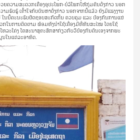
ໍານວຍຄວາມສະດວກເຄື່ອງອຸປະໂພກ-ບໍລິໂພກໃຫ້ກຸ່ມຄົນດັ່ງກ່າວ ນອກ
ມຮັບຮູ້ ເຂົ້າໃຈກັບບັນຫາດັ່ງກ່າວ ນອກຈາກນີ້ແລ້ວ ຍັງມີແຮງງານ
ະນີ ໃນນີ້ຄະນະຮັບຜິດຊອບສະກັດກັ້ນ ຄວບຄຸມ ແລະ ປ້ອງກັນການແຜ່
ວກໃນການຕິດຕາມ ພ້ອມທັງນໍາໃຊ້ເຄື່ອງມືທີ່ທັນສະໄໝ ໂດຍໃຊ້
ງໂທລະໂຄ່ງ ໂຄສະນາສຸຂະສຶກສາກ່ຽວກັບວິີປ້ອງກັນຕົນເອງຈາກພະ
້ມູນໃນແຕ່ລະອາທິດ.