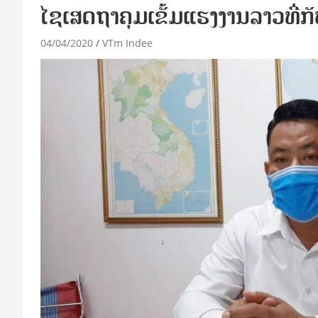
ໄຊເສດຖາຄຸມເຂັ້ມແຮງງານລາວທີ່ກ
04/04/2020
VTm Indee