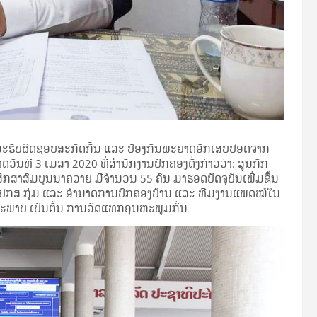
ນະຮັບຜິດຊອບສະກັດກັ້ນ ແລະ ປ້ອງກັນພະຍາດອັກເສບປອດຈາກ
ວັນທີ 3 ເມສາ 2020 ທີ່ສໍານັກງານປົກຄອງດັ່ງກ່າວວ່າ: ສູນກັກ
ຶກສາສົມບູນນາຄວາຍ ມີຈໍານວນ 55 ຄົນ ມາຮອດປັດຈຸບັນເພີ່ມຂຶ້ນ
ມືອງ ປກສ ກຸ່ມ ແລະ ອໍານາດການປົກຄອງບ້ານ ແລະ ທີມງານແພດໝໍໃນ
ຂະພາບ ເປັນຕົ້ນ ການວັດແທກອຸນຫະພູມກັ່ນ