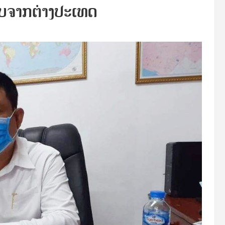
ັບຈາກຕ່າງປະເທດ