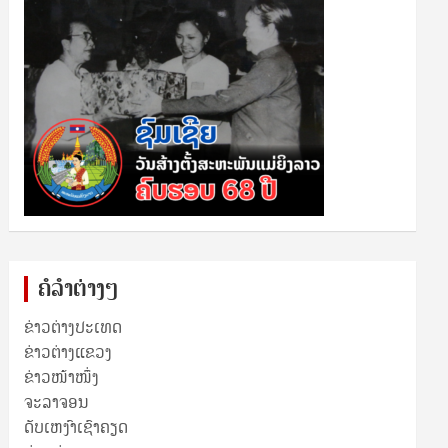
ຄໍລຳຕ່າງໆ
ຂ່າວຕ່າງປະເທດ
ຂ່າວ​ຕ່າງ​ແຂວງ
ຂ່າວໜ້າໜຶ່ງ
ຈະລາຈອນ
ດັບເຫງົາເຊົາຄຽດ