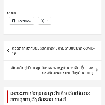
Share:
Facebook
X
Post
ກວດກາຄືນການປະຕິບັດມາດຕະການຕ້ານພະຍາດ COVID-
navigation
19
ພ້ອມກັນຢູ່ເຮືອນ ຫຼຸດຜ່ອນຄວາມສ່ຽງໃນການຕິດເຊື້ອ ແລະ
ປະຕິບັດມາດຕະການປ້ອງກັນຕົນເອງ
ເອ​ກະ​ສານ​ປະ​ຖະ​ກະ​ຖ​າ ວັນ​ຄ້າຍ​ວັນ​ເກີດ ປ​ະ​
ທານ​ສຸ​ພາ​ນຸ​ວົງ ຄົບ​ຮອບ 114 ປີ