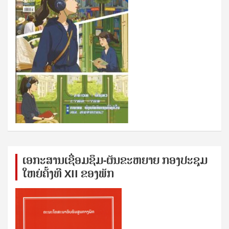
ເອກ​ະ​ສານ​ເຊ​ື່ອມ​ຊ​ຶມ-ຜັນ​ຂະ​ຫ​ຍາຍ ກອງ​ປະ​ຊຸມ​
ໃຫຍ່​ຄັ້ງ​ທີ XII ຂອງ​ພັກ