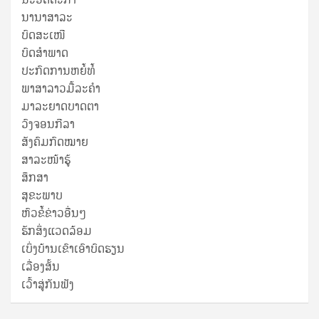
ນານາສາລະ
ບົດສະເໜີ
ບົດສໍາພາດ
ປະກົດການຫຍໍ້ທໍ້
ພາສາລາວມື້ລະຄຳ
ມາລະຍາດບາດຕາ
ວົງຈອນກີລາ
ສັງຄົມກົດໝາຍ
ສາລະໜ້າຮູ້
ສຶກສາ
ສຸ​ຂະ​ພາບ
ຫົວຂໍ້ຂ່າວອື່ນໆ
ຮັກສິ່ງແວດລ້ອມ
ເບິ່ງບ້ານເຂົາເອົາບົດຮຽນ
ເລື່ອງສັ້ນ
ເວົ້າສູ່ກັນຟັງ