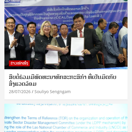
ຂ່າວໜ້າໜຶ່ງ
ສືບຕໍ່ຮ່ວມມືພັດທະນາທັກສະກະສິກຳ ທີ່ເປັນມິດກັບ
ສິ່ງແວດລ້ອມ
28/07/2026
Souliyo Sengngam