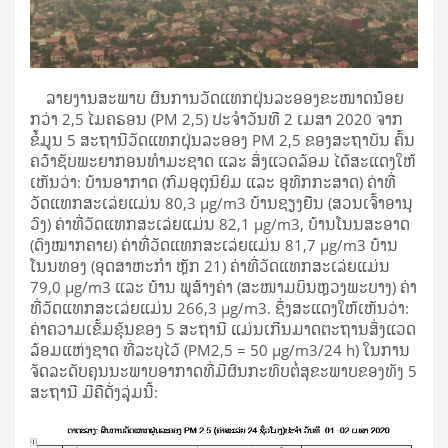
ລາຍງານສະພາບ ຜົນການວັດແທກຝຸ່ນລະອອງຂະໜາດນ້ອຍ
ກວ່າ 2,5 ໄມຄຣອນ (PM 2,5) ປະຈໍາວັນທີ 2 ເມສາ 2020 ຈາກ
ຂໍ້ມູນ 5 ສະຖານີວັດແທກຝຸ່ນລະອອງ PM 2,5 ຂອງສະຖາບັນ ຄົ້ນ
ຄວ້າຊັບພະຍາກອນທໍາມະຊາດ ແລະ ສິ່ງແວດລ້ອມ ໄດ້ສະແດງໃຫ້
ເຫັນວ່າ: ບ້ານອາກາດ (ກົມອຸຕຸນິຍົມ ແລະ ອຸທົກກະສາດ) ຄ່າທີ່
ວັດແທກສະເລ່ຍແມ່ນ 80,3 µg/m3 ບ້ານຊຽງຍືນ (ສວນເຈົ້າອານຸ
ວົງ) ຄ່າທີ່ວັດແທກສະເລ່ຍແມ່ນ 82,1 µg/m3, ບ້ານໂນນສະອາດ
(ດົງໝາກຄາຍ) ຄ່າທີ່ວັດແທກສະເລ່ຍແມ່ນ 81,7 µg/m3 ບ້ານ
ໂນນທອງ (ອຸດສາຫະກໍາ ຫຼັກ 21) ຄ່າທີ່ວັດແທກສະເລ່ຍແມ່ນ
79,0 µg/m3 ແລະ ບ້ານ ພູສ້າງຄ່າ (ສະໜາມບິນຫຼວງພະບາງ) ຄ່າ
ທີ່ວັດແທກສະເລ່ຍແມ່ນ 266,3 µg/m3. ຊຶ່ງສະແດງໃຫ້ເຫັນວ່າ:
ຄ່າຄວາມເຂັ້ມຂຸ້ນຂອງ 5 ສະຖານີ ແມ່ນເກີນມາດຕະຖານສິ່ງແວດ
ລ້ອມແຫ່ງຊາດ ທີ່ລະບຸໄວ້ (PM2,5 = 50 µg/m3/24 h) ໃນການ
ຈັດລະດັບຄຸນນະພາບອາກາດທີ່ມີຜົນກະທົບຕໍ່ສຸຂະພາບຂອງທັງ 5
ສະຖານີ ມີຄືດັ່ງລຸຸ່ມນີ້: