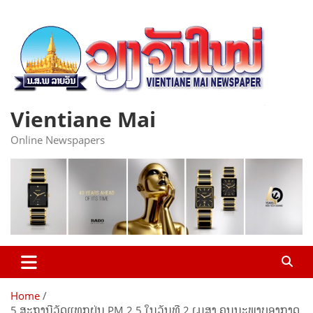
Skip
to
content
Vientiane Mai
Online Newspapers
Home
5 ສະຖານີວັດແທກຝຸ່ນ PM 2,5 ໃນວັນທີ 2 ເມສາ ຄຸນນະພາບອາກາດ