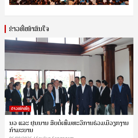
ຂ່າວທີ່ໜ້າສົນໃຈ
ຂ່າວໜ້າໜຶ່ງ
ນວ ແລະ ຢຸນນານ ສືບຕໍ່ເພີ່ມທະວີການຮ່ວມມືວຽກງານ
ກຳມະບານ