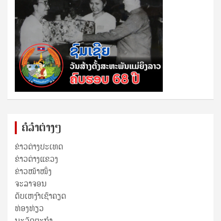
ຄໍລຳຕ່າງໆ
ຂ່າວຕ່າງປະເທດ
ຂ່າວ​ຕ່າງ​ແຂວງ
ຂ່າວໜ້າໜຶ່ງ
ຈະລາຈອນ
ດັບເຫງົາເຊົາຄຽດ
ທ່ອງທ່ຽວ
ນະວັດຕະກໍາ