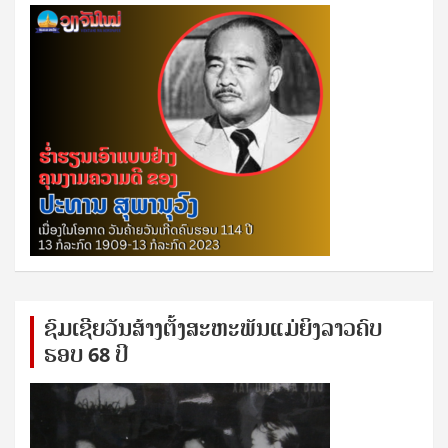
ຊົ​ມ​ເຊີຍ​ວັນ​ສ້າງ​ຕັ້ງ​ສະ​ຫະ​ພັນ​ແມ່​ຍິງ​​ລາວຄົບ​
ຮອບ 68 ປິ