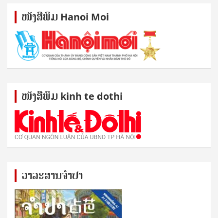
ໜັງ​ສື​ພິມ Hanoi Moi
ໜັງ​ສື​ພິມ kinh te dothi
ວາລະສານຈຳປາ