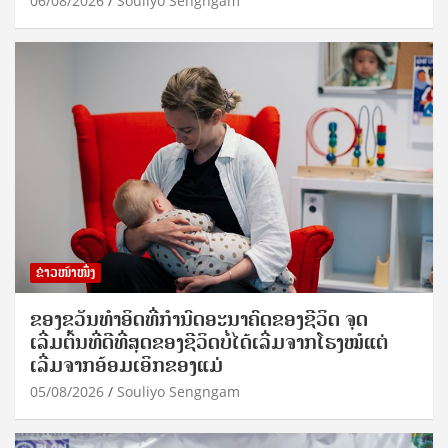
06/08/2026
Souliyo Sengngam
ຂ່າວໜ້າໜຶ່ງ
ຂອງຂວັນທໍາອິດທີ່ກໍານົດອະນາຄົດຂອງຊີວິດ ຈຸດ
ເລີ່ມຕົ້ນທີ່ດີທີ່ສຸດຂອງຊີວິດບໍ່ໄດ້ເລີ່ມຈາກໂຮງໝໍແຕ່
ເລີ່ມຈາກອ້ອມເອິກຂອງແມ່
05/08/2026
Souliyo Sengngam