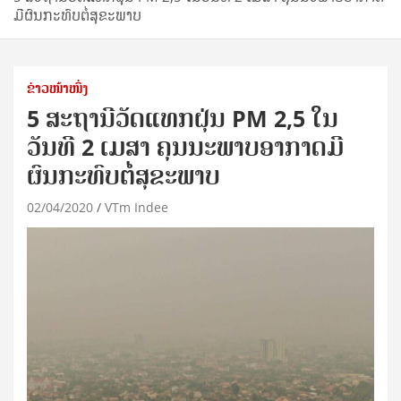
ມີຜົນກະທົບຕໍ່ສຸຂະພາບ
ຂ່າວໜ້າໜຶ່ງ
5 ສະຖານີວັດແທກຝຸ່ນ PM 2,5 ໃນ
ວັນທີ 2 ເມສາ ຄຸນນະພາບອາກາດມີ
ຜົນກະທົບຕໍ່ສຸຂະພາບ
02/04/2020
VTm Indee