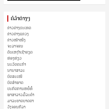
ຄໍລຳຕ່າງໆ
ຂ່າວຕ່າງປະເທດ
ຂ່າວ​ຕ່າງ​ແຂວງ
ຂ່າວໜ້າໜຶ່ງ
ຈະລາຈອນ
ດັບເຫງົາເຊົາຄຽດ
ທ່ອງທ່ຽວ
ນະວັດຕະກໍາ
ນານາສາລະ
ບົດສະເໜີ
ບົດສໍາພາດ
ປະກົດການຫຍໍ້ທໍ້
ພາສາລາວມື້ລະຄຳ
ມາລະຍາດບາດຕາ
ວົງຈອນກີລາ