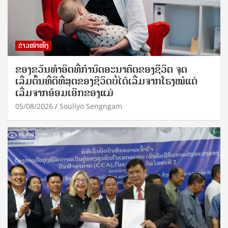
ຂ່າວໜ້າໜຶ່ງ
ຂອງຂວັນທໍາອິດທີ່ກໍານົດອະນາຄົດຂອງຊີວິດ ຈຸດ
ເລີ່ມຕົ້ນທີ່ດີທີ່ສຸດຂອງຊີວິດບໍ່ໄດ້ເລີ່ມຈາກໂຮງໝໍແຕ່
ເລີ່ມຈາກອ້ອມເອິກຂອງແມ່
05/08/2026
Souliyo Sengngam