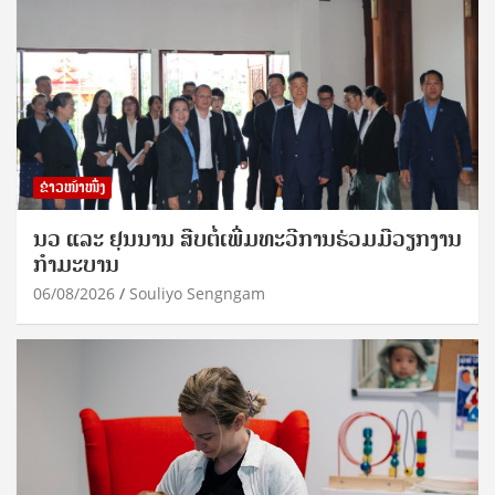
ຂ່າວໜ້າໜຶ່ງ
ນວ ແລະ ຢຸນນານ ສືບຕໍ່ເພີ່ມທະວີການຮ່ວມມືວຽກງານ
ກຳມະບານ
06/08/2026
Souliyo Sengngam