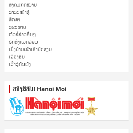
ສັງຄົມກົດໝາຍ
ສາລະໜ້າຮູ້
ສຶກສາ
ສຸ​ຂະ​ພາບ
ຫົວຂໍ້ຂ່າວອື່ນໆ
ຮັກສິ່ງແວດລ້ອມ
ເບິ່ງບ້ານເຂົາເອົາບົດຮຽນ
ເລື່ອງສັ້ນ
ເວົ້າສູ່ກັນຟັງ
ໜັງ​ສື​ພິມ Hanoi Moi