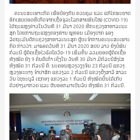
ຄະນະສະເພາະກິດ ເພື່ອປ້ອງກັນ ຄວບຄຸມ ແລະ ແກ້ໄຂພະຍາດ
ອັກເສບປອດທີ່ເກີດຈາກເຊື້ອຈຸລະໂລກສາຍພັນໃໝ່ (COVID-19)
ໄດ້ຖະແຫຼງຂ່າວໃນວັນທີ 31 ມີນາ 2020 ທີ່ກະຊວງສາທາລະນະ
ສຸກ ໂດຍການຖະແຫຼງຂອງທ່ານ ພູທອນ ເມືອງປາກ ຮອງ
ລັດຖະມົນຕີກະຊວງສາທາລະນະສຸກ ຜູ້ປະຈໍາການຄະນະສະເພາະ
ກິດ ກ່າວວ່າ: ມາຮອດວັນທີ 31 ມີນາ 2020 ສປປ ລາວ ຍັງບໍ່ພົບ
ກໍລະນີ ຜູ້ຕິດເຊື້ອໄວຣັດໂຄວິດ-19 ເພີ່ມຂຶ້ນ ລວມຍອດຜູ້ຕິດເຊື້ອ
ທັງໝົດ ຍັງ 9 ຄົນຄືເກົ່າ ເຊິ່ງໃນ ວັນທີ 30 ມີນາ ມີກໍລະນີສົງໄສ
ທັງໝົດ 31 ກໍລະນີ ຄື: ນະຄອນຫຼວງວຽງຈັນ 23 ກໍລະນີ ແຂວງ
ຫຼວງພະບາງ ຈຳປາສັກ ແຂວງລະ 2 ກໍລະນີ ແຂວງຜົ້ງສາລີ ສາລະ
ວັນ ໄຊຍະບູລີ ເຊກອງ ແຂວງລະ 1 ກໍລະນີ ທັງໝົດນັ້ນໄດ້ເກັບ
ຕົວຢ່າງມາກວດ ແລະ ຜົນອອກມາເປັນລົບ ທັງໝົດ 31 ກໍລະນີ.