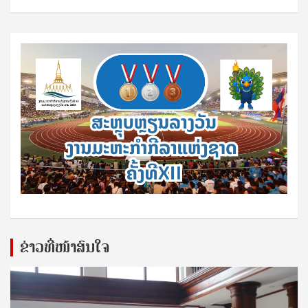
ຂ່າວທີ່ໜ້າສົນໃຈ