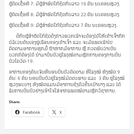
ຜູ້ຕິດເຊື້ອທີ 7: ມີຜູ້ສຳພັດໃກ້ຊິດກັບລາວ​ 16 ຄົນ ນະຄອນຫຼວງ.​
ຜູ້ຕິດເຊື້ອທີ 8: ມີຜູ້ສຳພັດໃກ້ຊິດກັບລາວ 22 ຄົນ ນະຄອນຫຼວງ.​
ຜູ້ຕິດເຊື້ອທີ 9: ມີຜູ້ສຳພັດໃກ້ຊິດກັບລາວ​ 7 ຄົນ ນະຄອນຫຼວງ.​
ຕໍ່ກັບຜູ້ສຳຜັດໃກ້ຊິດດັ່ງກ່າວພວກເຮົາຈະຕ້ອງໄດ້ໃຫ້ເຂົາເຈົ້າກັກ
ບໍລິເວນຕົນເອງຢູ່ເຮືອນຂອງເຂົາເຈົ້າ ແລະ ຈະມີແພດເຮົາໄປ
ຕິດຕາມອາການທຸກມື້ ຖ້າຫາກມີອາການ ຫຼື ກວດພົບວ່າເປັນ
ບວກກໍຕ້ອງໄດ້ ນຳມາປິ່ນປົວຢູ່ໂຮງໝໍຕາມຫຼັກການຂອງການປິ່ນ
ປົວໂຄວິດ-19.
ອາການຂອງຄົນເຈັບທີ່ນອນປິ່ນປົວຕິດຕາມ ທີ່ໂຮງໝໍ ທັງໝົດ 9
ຄົນ: 6 ຄົນ ນອນປິ່ນປົວຢູ່ໂຮງໝໍມິດຕະພາບ ແລະ 3 ຄົນ ຢູ່ໂຮງໝໍ
ຫຼວງພະບາງ ທັງໝົດແມ່ນມີອາການຊົງຕົວຂັ້ນເບົາບາງ ແລະ ໄດ້
ຮັບການປິ່ນປົວຢ່າງເອົາໃຈໃສ່ຈາກແພດໝໍຕາມຫຼັກວິຊາການ.
Share:
Facebook
X