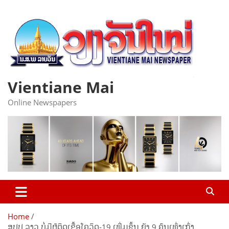
Skip
to
content
Vientiane Mai
Online Newspapers
Home
ສປປ ລາວ ບໍ່ມີຜູ້ຕິດເຊື້ອໂຄວິດ-19 ເພີ່ມຂຶ້ນ ຍັງ 9 ຄົນເທົ່າເກົ່າ