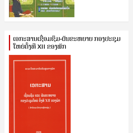
ເອກ​ະ​ສານ​ເຊ​ື່ອມ​ຊ​ຶມ-ຜັນ​ຂະ​ຫ​ຍາຍ ກອງ​ປະ​ຊຸມ​
ໃຫຍ່​ຄັ້ງ​ທີ XII ຂອງ​ພັກ