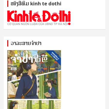
ໜັງ​ສື​ພິມ kinh te dothi
ວາລະສານຈຳປາ