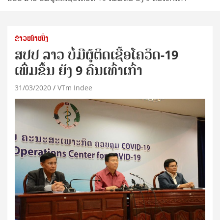
ຂ່າວໜ້າໜຶ່ງ
ສປປ ລາວ ບໍ່ມີຜູ້ຕິດເຊື້ອໂຄວິດ-19
ເພີ່ມຂຶ້ນ ຍັງ 9 ຄົນເທົ່າເກົ່າ
31/03/2020
VTm Indee