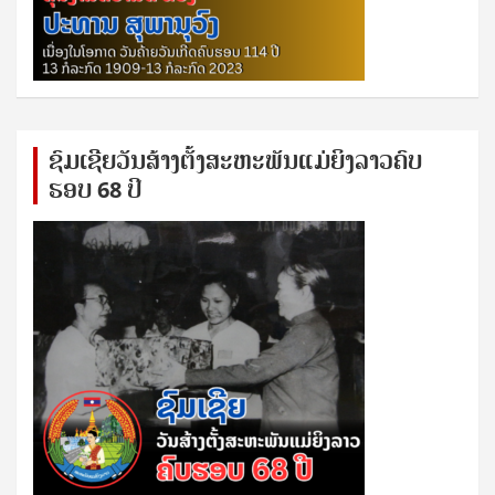
ຊົ​ມ​ເຊີຍ​ວັນ​ສ້າງ​ຕັ້ງ​ສະ​ຫະ​ພັນ​ແມ່​ຍິງ​​ລາວຄົບ​
ຮອບ 68 ປິ