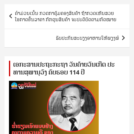
Post
ຄຳມ່ວນເນັ້ນ ກວດກາຄຸ້ມຄອງສິນຄ້າ ຖ້າກວດເຫັນສວຍ
navigation
ໂອກາດຂຶ້ນລາຄາ ກັກຕຸນສິນຄ້າ ຈະປະຕິບັດຕາມກົດໝາຍ
ຮັບປະກັນສະບຽງອາຫານໃຫ້ພຽງພໍ
ເອ​ກະ​ສານ​ປະ​ຖະ​ກະ​ຖ​າ ວັນ​ຄ້າຍ​ວັນ​ເກີດ ປ​ະ​
ທານ​ສຸ​ພາ​ນຸ​ວົງ ຄົບ​ຮອບ 114 ປີ