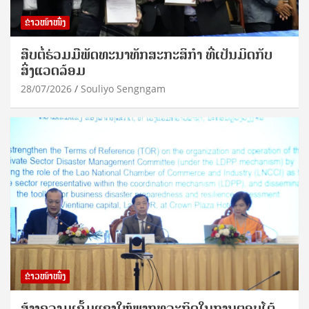
ຂ່າວໜ້າໜຶ່ງ
ສືບຕໍ່ຮ່ວມມືພັດທະນາທັກສະກະສິກຳ ທີ່ເປັນມິດກັບ
ສິ່ງແວດລ້ອມ
28/07/2026
Souliyo Sengngam
ຂ່າວໜ້າໜຶ່ງ
ສ້າງຄວາມເຂັ້ມແຂງໃຫ້ພາກທຸລະກິດໃນການຕອບໂຕ້