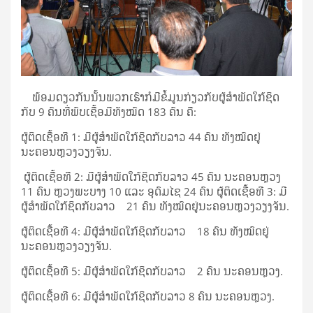
ພ້ອມດຽວກັນນັ້ນພວກເຮົາກໍມີຂໍ້ມູນກ່ຽວກັບຜູ້ສຳພັດໃກ້ຊິດ
ກັບ 9 ຄົນທີ່ພົບເຊື້ອມີທັງໝົດ 183 ຄົນ ຄື:
ຜູ້ຕິດເຊື້ອທີ 1: ມີຜູ້ສຳພັດໃກ້ຊິດກັບລາວ 44 ຄົນ ທັງໝົດຢູ່
ນະຄອນຫຼວງວຽງຈັນ.​
ຜູ້ຕິດເຊື້ອທີ 2: ມີຜູ້ສຳພັດໃກ້ຊິດກັບລາວ 45 ຄົນ ນະຄອນຫຼວງ
11 ຄົນ ຫຼວງພະບາງ 10 ແລະ ອຸດົມໄຊ 24 ຄົນ ຜູ້ຕິດເຊື້ອທີ 3: ມີ
ຜູ້ສຳພັດໃກ້ຊິດກັບລາວ 21 ຄົນ ທັງໝົດຢູ່ນະຄອນຫຼວງວຽງຈັນ.​
ຜູ້ຕິດເຊື້ອທີ 4: ມີຜູ້ສຳພັດໃກ້ຊິດກັບລາວ 18 ຄົນ ທັງໝົດຢູ່
ນະຄອນຫຼວງວຽງຈັນ.​
ຜູ້ຕິດເຊື້ອທີ 5: ມີຜູ້ສຳພັດໃກ້ຊິດກັບລາວ 2 ຄົນ ນະຄອນຫຼວງ.​
ຜູ້ຕິດເຊື້ອທີ 6: ມີຜູ້ສຳພັດໃກ້ຊິດກັບລາວ 8 ຄົນ ນະຄອນຫຼວງ.