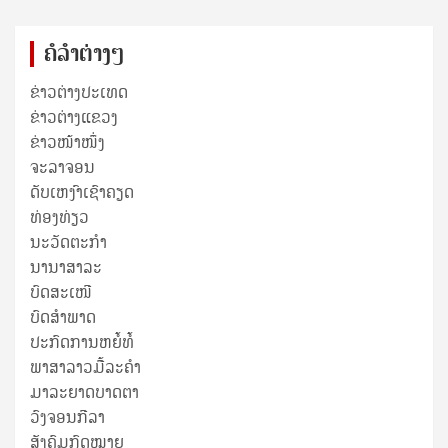
ຄໍລຳຕ່າງໆ
ຂ່າວຕ່າງປະເທດ
ຂ່າວ​ຕ່າງ​ແຂວງ
ຂ່າວໜ້າໜຶ່ງ
ຈະລາຈອນ
ດັບເຫງົາເຊົາຄຽດ
ທ່ອງທ່ຽວ
ນະວັດຕະກໍາ
ນານາສາລະ
ບົດສະເໜີ
ບົດສໍາພາດ
ປະກົດການຫຍໍ້ທໍ້
ພາສາລາວມື້ລະຄຳ
ມາລະຍາດບາດຕາ
ວົງຈອນກີລາ
ສັງຄົມກົດໝາຍ