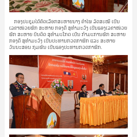
ກອງປະຊຸມໄດ້ຄັດເລືອກສະຫາຍນາງ ຄຳໄພ ລັດສະໝີ ເປັນ
ເລຂາໜ່ວຍພັກ ສະຫາຍ ກອງດີ ສຸທຳມະວົງ ເປັນຮອງເລຂາໜ່ວຍ
ພັກ ສະຫາຍ ບັນດິດ ສຸທຳມະໂກດ ເປັນ ກຳມະການພັກ ສະຫາຍ
ກອງດີ ສຸທຳມະວົງ ເປັນປະທານກວດກາພັກ ແລະ ສະຫາຍ
ວັນນະສອນ ກຸມພົນ ເປັນຮອງປະທານກວດກາພັກ.