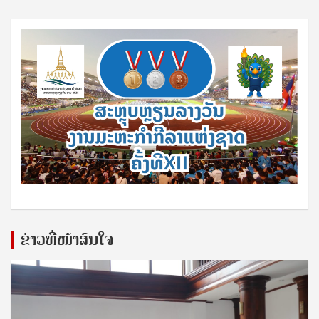
ຂ່າວທີ່ໜ້າສົນໃຈ