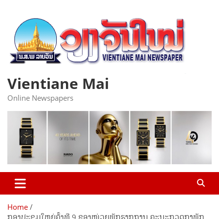
Skip
to
content
Vientiane Mai
Online Newspapers
Home
ກອງປະຊຸມໃຫຍ່ຄັ້ງທີ 9 ຂອງໜ່ວຍພັກຮາກຖານ ຄະນະກວດກາພັກ