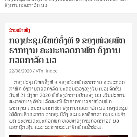
ອົງການກວດກາລັດ ນວ
ຂ່າວໜ້າໜຶ່ງ
ກອງປະຊຸມໃຫຍ່ຄັ້ງທີ 9 ຂອງໜ່ວຍພັກ
ຮາກຖານ ຄະນະກວດກາພັກ ອົງການ
ກວດກາລັດ ນວ
22/08/2020
VTm Indee
ກອງປະຊຸມໃຫຍ່ຄັ້ງທີ 9 ຂອງໜ່ວຍພັກຮາກຖານ ຄະນະກວດ
ກາພັກ ອົງການກວດກາລັດ ນະຄອນຫຼວງວຽງຈັນ (ນວ) ຈັດຂຶ້ນ
ວັນທີ 21 ສິງຫາ 2020 ທີ່ຫ້ອງວ່າການປົກຄອງ ນວ ເປັນປະທານ
ສະຫາຍນາງ ຄຳໄພ ລັດສະໝີ ຮັກສາການເລຂາໜ່ວຍພັກ
ຮາກຖານ ຄະນະກວດກາພັກ ອົງການກວດກາລັດ ນວ ກອງປະຊຸມ
ໄດ້ຕ້ອນຮັບສະຫາຍ ລາດຊະນີວົງ ອະມະຣາທິທາດາ ຄະນະປະຈຳ
ພັກ ປະທານຄະນະກວດພັກ ຫົວໜ້າອົງການກວດກາລັດ ນວ
ແຂກຖືກເຊີນ ແລະ ສະຫາຍສະມາຊິກພັກເຂົ້າຮ່ວມ.