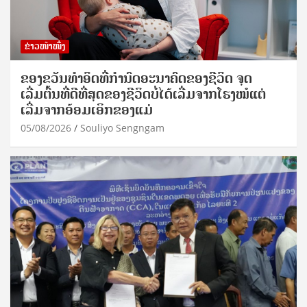
ຂ່າວໜ້າໜຶ່ງ
ຂອງຂວັນທໍາອິດທີ່ກໍານົດອະນາຄົດຂອງຊີວິດ ຈຸດ
ເລີ່ມຕົ້ນທີ່ດີທີ່ສຸດຂອງຊີວິດບໍ່ໄດ້ເລີ່ມຈາກໂຮງໝໍແຕ່
ເລີ່ມຈາກອ້ອມເອິກຂອງແມ່
05/08/2026
Souliyo Sengngam