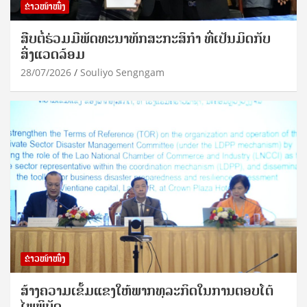
ຂ່າວໜ້າໜຶ່ງ
ສືບຕໍ່ຮ່ວມມືພັດທະນາທັກສະກະສິກຳ ທີ່ເປັນມິດກັບ
ສິ່ງແວດລ້ອມ
28/07/2026
Souliyo Sengngam
ຂ່າວໜ້າໜຶ່ງ
ສ້າງຄວາມເຂັ້ມແຂງໃຫ້ພາກທຸລະກິດໃນການຕອບໂຕ້
ໄພພິບັດ