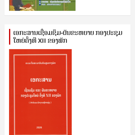
ເອກ​ະ​ສານ​ເຊ​ື່ອມ​ຊ​ຶມ-ຜັນ​ຂະ​ຫ​ຍາຍ ກອງ​ປະ​ຊຸມ​
ໃຫຍ່​ຄັ້ງ​ທີ XII ຂອງ​ພັກ