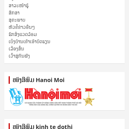
ສາລະໜ້າຮູ້
ສຶກສາ
ສຸ​ຂະ​ພາບ
ຫົວຂໍ້ຂ່າວອື່ນໆ
ຮັກສິ່ງແວດລ້ອມ
ເບິ່ງບ້ານເຂົາເອົາບົດຮຽນ
ເລື່ອງສັ້ນ
ເວົ້າສູ່ກັນຟັງ
ໜັງ​ສື​ພິມ Hanoi Moi
ໜັງ​ສື​ພິມ kinh te dothi