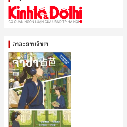
ວາລະສານຈຳປາ