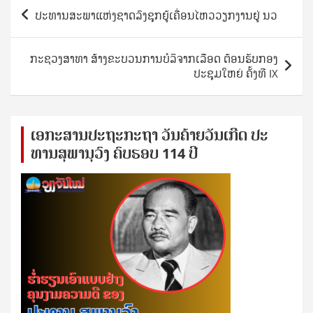
Post
ປະທານສະພາແຫ່ງຊາດລົງຊຸກຍູ້ເຄື່ອນໄຫວວຽກງານຢູ່ ນວ
navigation
ກະຊວງສາທາ ສ້າງຂະບວນການບໍລິຈາກເລືອດ ຕ້ອນຮັບກອງ
ປະຊຸມໃຫຍ່ ຄັ້ງທີ IX
ເອ​ກະ​ສານ​ປະ​ຖະ​ກະ​ຖ​າ ວັນ​ຄ້າຍ​ວັນ​ເກີດ ປ​ະ​
ທານ​ສຸ​ພາ​ນຸ​ວົງ ຄົບ​ຮອບ 114 ປີ