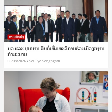
ຂ່າວໜ້າໜຶ່ງ
ນວ ແລະ ຢຸນນານ ສືບຕໍ່ເພີ່ມທະວີການຮ່ວມມືວຽກງານ
ກຳມະບານ
06/08/2026
Souliyo Sengngam