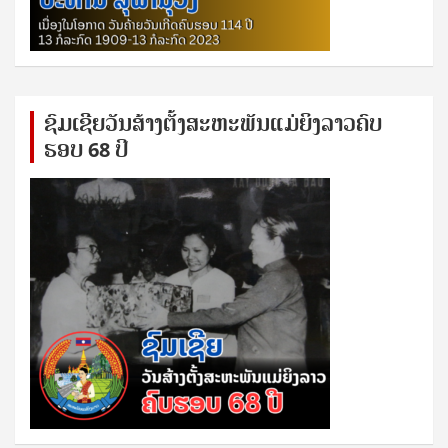
ຊົ​ມ​ເຊີຍ​ວັນ​ສ້າງ​ຕັ້ງ​ສະ​ຫະ​ພັນ​ແມ່​ຍິງ​​ລາວຄົບ​
ຮອບ 68 ປິ