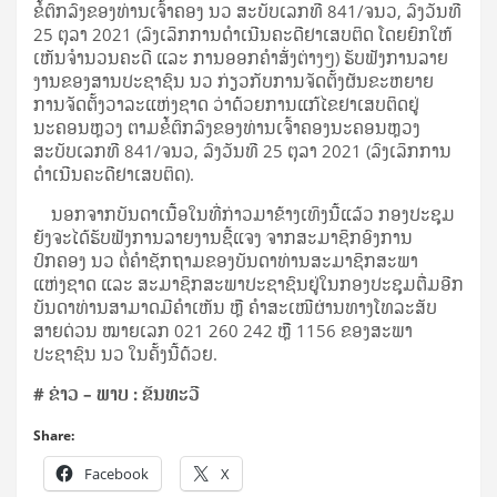
ຂໍ້ຕົກລົງຂອງທ່ານເຈົ້າຄອງ ນວ ສະບັບເລກທີ 841/ຈນວ, ລົງວັນທີ
25 ຕຸລາ 2021 (ລົງເລິກການດຳເນີນຄະດີຢາເສບຕິດ ໂດຍຍົກໃຫ້
ເຫັນຈໍານວນຄະດີ ແລະ ການອອກຄໍາສັ່ງຕ່າງໆ) ຮັບຟັງການລາຍ
ງານຂອງສານປະຊາຊົນ ນວ ກ່ຽວກັບການຈັດຕັ້ງຜັນຂະຫຍາຍ
ການຈັດຕັ້ງວາລະແຫ່ງຊາດ ວ່າດ້ວຍການແກ້ໄຂຢາເສບຕິດຢູ່
ນະຄອນຫຼວງ ຕາມຂໍ້ຕົກລົງຂອງທ່ານເຈົ້າຄອງນະຄອນຫຼວງ
ສະບັບເລກທີ 841/ຈນວ, ລົງວັນທີ 25 ຕຸລາ 2021 (ລົງເລິກການ
ດຳເນີນຄະດີຢາເສບຕິດ).
ນອກຈາກບັນດາເນື້ອໃນທີ່ກ່າວມາຂ້າງເທິງນີ້ແລ້ວ ກອງປະຊຸມ
ຍັງຈະໄດ້ຮັບຟັງການລາຍງານຊີ້ແຈງ ຈາກສະມາຊິກອົງການ
ປົກຄອງ ນວ ຕໍ່ຄຳຊັກຖາມຂອງບັນດາທ່ານສະມາຊິກສະພາ
ແຫ່ງຊາດ ແລະ ສະມາຊິກສະພາປະຊາຊົນຢູ່ໃນກອງປະຊຸມຕື່ມອີກ
ບັນດາທ່ານສາມາດມີຄໍາເຫັນ ຫຼື ຄໍາສະເໜີຜ່ານທາງໂທລະສັບ
ສາຍດ່ວນ ໝາຍເລກ 021 260 242 ຫຼື 1156 ຂອງສະພາ
ປະຊາຊົນ ນວ ໃນຄັ້ງນີ້ດ້ວຍ.
#
ຂ່າວ – ພາບ : ຂັນທະວີ
Share:
Facebook
X