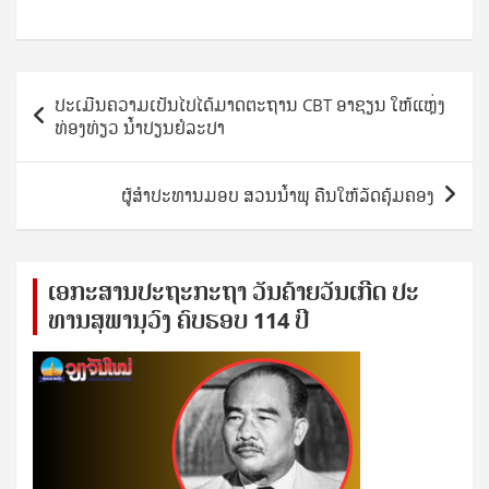
Post
ປະເມີນຄວາມເປັນໄປໄດ້ມາດຕະຖານ CBT ອາຊຽນ ໃຫ້ແຫຼ່ງ
navigation
ທ່ອງທ່ຽວ ນໍ້າປຽນຢໍລະປາ
ຜູ້​ສຳ​ປະ​ທານມອບ​ ສວນ​ນ້ຳ​ພຸ ​ຄືນ​ໃຫ້​ລັດ​ຄຸ້​ມ​ຄອງ
ເອ​ກະ​ສານ​ປະ​ຖະ​ກະ​ຖ​າ ວັນ​ຄ້າຍ​ວັນ​ເກີດ ປ​ະ​
ທານ​ສຸ​ພາ​ນຸ​ວົງ ຄົບ​ຮອບ 114 ປີ