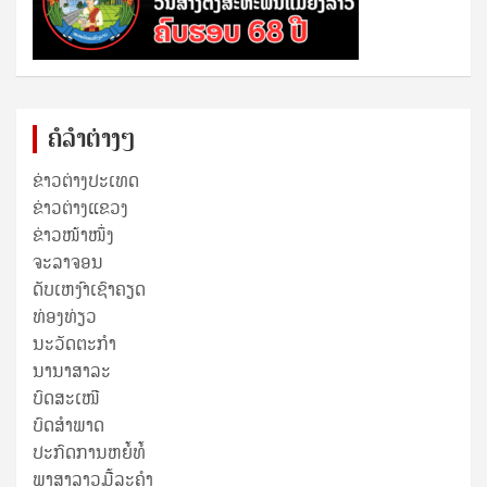
ຄໍລຳຕ່າງໆ
ຂ່າວຕ່າງປະເທດ
ຂ່າວ​ຕ່າງ​ແຂວງ
ຂ່າວໜ້າໜຶ່ງ
ຈະລາຈອນ
ດັບເຫງົາເຊົາຄຽດ
ທ່ອງທ່ຽວ
ນະວັດຕະກໍາ
ນານາສາລະ
ບົດສະເໜີ
ບົດສໍາພາດ
ປະກົດການຫຍໍ້ທໍ້
ພາສາລາວມື້ລະຄຳ