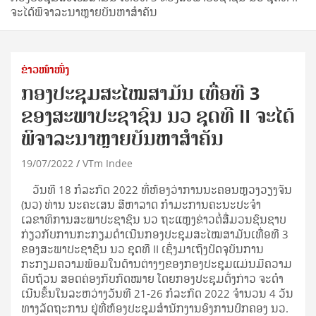
ຈະໄດ້ພິຈາລະນາຫຼາຍບັນຫາສຳຄັນ
ຂ່າວໜ້າໜຶ່ງ
ກອງປະຊຸມສະໄໝສາມັນ ເທື່ອທີ 3
ຂອງສະພາປະຊາຊົນ ນວ ຊຸດທີ II ຈະໄດ້
ພິຈາລະນາຫຼາຍບັນຫາສຳຄັນ
19/07/2022
VTm Indee
ວັນທີ 18 ກໍລະກົດ 2022 ທີ່ຫ້ອງວ່າການນະຄອນຫຼວງວຽງຈັນ
(ນວ) ທ່ານ ນະຄະເສນ ສີຫາລາດ ກຳມະການຄະນະປະຈໍາ
ເລຂາທິການສະພາປະຊາຊົນ ນວ ຖະແຫຼງຂ່າວຕໍ່ສື່ມວນຊົນຊາບ
ກ່ຽວກັບການກະກຽມດຳເນີນກອງປະຊຸມສະໄໝສາມັນເທື່ອທີ 3
ຂອງສະພາປະຊາຊົນ ນວ ຊຸດທີ II ເຊິ່ງມາເຖິງປັດຈຸບັນການ
ກະກຽມຄວາມພ້ອມໃນດ້ານຕ່າງໆຂອງກອງປະຊຸມແມ່ນມີຄວາມ
ຄົບຖ້ວນ ສອດຄ່ອງກັບກົດໝາຍ ໂດຍກອງປະຊຸມດັ່ງກ່າວ ຈະດໍາ
ເນີນຂຶ້ນໃນລະຫວ່າງວັນທີ 21-26 ກໍລະກົດ 2022 ຈໍານວນ 4 ວັນ
ທາງລັດຖະການ ຢູ່ທີ່ຫ້ອງປະຊຸມສຳນັກງານອົງການປົກຄອງ ນວ.