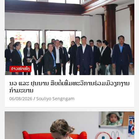
ຂ່າວໜ້າໜຶ່ງ
ນວ ແລະ ຢຸນນານ ສືບຕໍ່ເພີ່ມທະວີການຮ່ວມມືວຽກງານ
ກຳມະບານ
06/08/2026
Souliyo Sengngam