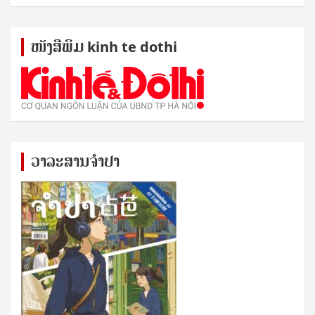
ໜັງ​ສື​ພິມ kinh te dothi
ວາລະສານຈຳປາ