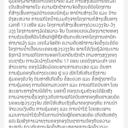
ຄຸ້ມຄອງລາຄາສິນຄ້າໃນອະນາຄົດ ແລະ ການສົ່ງເສີມການຜະລິດ
ເປັນສິນຄ້າພາຍໃນ ຄວາມຊັກຊ້າການຈັດຕັ້ງປະຕິບັດໂຄງການ
ກໍ່ສ້າງເສັ້ນທາງແຕ່ບ້ານດອນນົກຂຸ້ມ ຫາບ້ານສ້າງເວີຍ ແລະ ບ້ານ
ດົງສະຫວາດ ການແກ້ໄຂນໍ້າຖວມຂັງຈາກໂຄງການກໍ່ສ້າງເສັ້ນທາງ
ເລກທີ 13 ເໜືອ ແລະ ໂຄງການກໍ່ສ້າງເສັ້ນທາງດ່ວນວຽງຈັນ-ວັງ
ວຽງ ໂຄງການທາງລົດໄຟລາວ-ຈີນ ໃນຂອບເຂດເມືອງນາຊາຍທອງ
ການຊົດເຊີຍທີ່ດິນໃຫ້ແກ່ຜູ້ທີ່ຖືກຜົນກະທົບຈາກໂຄງການທ່າບົກ-
ທ່ານາແລ້ງ ແລະ ເຂດໂລຈິສຕິກ ຄວາມຄືບໜ້າການຈັດຕັ້ງປະຕິບັດ
ໂຄງການນ້ຳເປື້ອນນະຄອນຫຼວງວຽງຈັນ ພາຍໃຕ້ເງິນກູ້ລັດຖະບານ
ຮົງກາລີ ການແກ້ໄຂການອອກໃບຕາດິນຊັກຊ້າ ຕາມຫາງສຽງຂອງ
ປະຊາຊົນ ການລົບລ້າງໃບຕາດິນ 17 ຕອນ ເຂດບຶງສາລະຄຳ ເຂດ
ສຳປະທານ ຂອງບໍລິສັດມິດຕະພາບການກະເສດ ແລະ ບັນຫາ
ການຄຸ້ມຄອງຄົນຕ່າງປະເທດ ຢູ່ ນວ (ຍົກໃຫ້ເຫັນເຖິງການ
ຄຸ້ມຄອງຕົວຈິງ ບັນຫາທີ່ເກີດຂຶ້ນ ຂໍ້ສະດວກ ແລະ ຂໍ້ຫຍຸ້ງຍາກໃນ
ການຄຸ້ມຄອງ ການຕິດຕາມກວດກາ ແລະ ການແກ້ໄຂບັນຫາ ໂດຍ
ສະເພາະທາງດ້ານນິຕິກຳ). ນອກນີ້ ກອງປະຊຸມຍັງຈະໄດ້ຮັບຟັງ
ການລາຍງານຊີ້ແຈງກ່ຽວກັບການແກ້ໄຂບັນຫາກອງທຶນຢາເສບຕິດ
ນຄອນຫຼວງວຽງຈັນ (ຍົກໃຫ້ເຫັນເຖິງທີ່ມາຂອງກອງທຶນ ການນຳ
ຈໍານວນເງິນຄືນ ການຄຸ້ມຄອງ ແລະ ການນໍາໃຊ້ ໂດຍສະເພາະ
ແມ່ນການນໍາໃຊ້ເຂົ້າໃນການບໍາບັດຜູ້ຕິດຢາເສບຕິດ ເກີດຜົນຫຍັງ
ແດ່) ຮັບຟັງການລາຍງານຂອງກອງບັນຊາການປ້ອງກັນຄວາມ
ສະຫງົບ ກ່ຽວກັບການຈັດຕັ້ງຜັນຂະຫຍາຍການຈັດຕັ້ງວາລະ