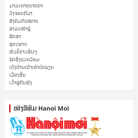
ມາລະຍາດບາດຕາ
ວົງຈອນກີລາ
ສັງຄົມກົດໝາຍ
ສາລະໜ້າຮູ້
ສຶກສາ
ສຸ​ຂະ​ພາບ
ຫົວຂໍ້ຂ່າວອື່ນໆ
ຮັກສິ່ງແວດລ້ອມ
ເບິ່ງບ້ານເຂົາເອົາບົດຮຽນ
ເລື່ອງສັ້ນ
ເວົ້າສູ່ກັນຟັງ
ໜັງ​ສື​ພິມ Hanoi Moi