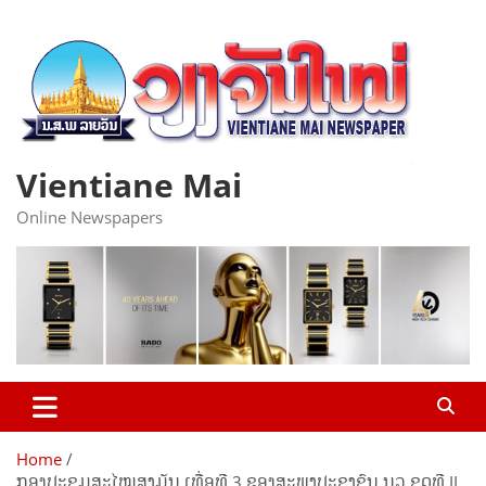
Skip
to
content
Vientiane Mai
Online Newspapers
Home
ກອງປະຊຸມສະໄໝສາມັນ ເທື່ອທີ 3 ຂອງສະພາປະຊາຊົນ ນວ ຊຸດທີ II