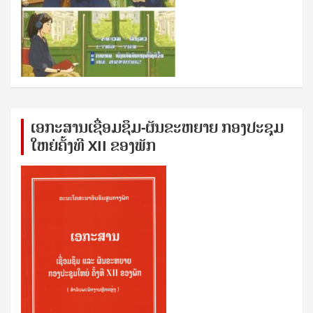
ເອກ​ະ​ສານ​ເຊ​ື່ອມ​ຊ​ຶມ-ຜັນ​ຂະ​ຫ​ຍາຍ ກອງ​ປະ​ຊຸມ​
ໃຫຍ່​ຄັ້ງ​ທີ XII ຂອງ​ພັກ