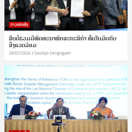
ຂ່າວໜ້າໜຶ່ງ
ສືບຕໍ່ຮ່ວມມືພັດທະນາທັກສະກະສິກຳ ທີ່ເປັນມິດກັບ
ສິ່ງແວດລ້ອມ
28/07/2026
Souliyo Sengngam