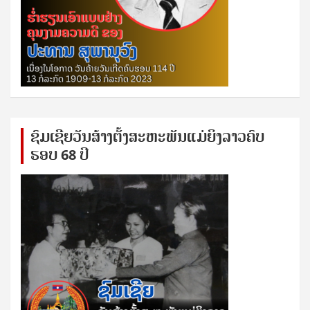
ຊົ​ມ​ເຊີຍ​ວັນ​ສ້າງ​ຕັ້ງ​ສະ​ຫະ​ພັນ​ແມ່​ຍິງ​​ລາວຄົບ​
ຮອບ 68 ປິ