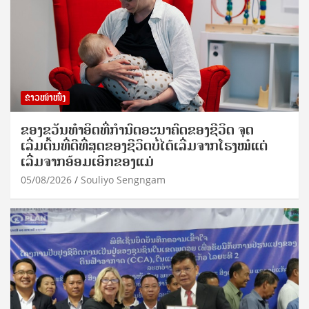
ຂ່າວໜ້າໜຶ່ງ
ຂອງຂວັນທໍາອິດທີ່ກໍານົດອະນາຄົດຂອງຊີວິດ ຈຸດ
ເລີ່ມຕົ້ນທີ່ດີທີ່ສຸດຂອງຊີວິດບໍ່ໄດ້ເລີ່ມຈາກໂຮງໝໍແຕ່
ເລີ່ມຈາກອ້ອມເອິກຂອງແມ່
05/08/2026
Souliyo Sengngam