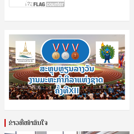
ຂ່າວທີ່ໜ້າສົນໃຈ