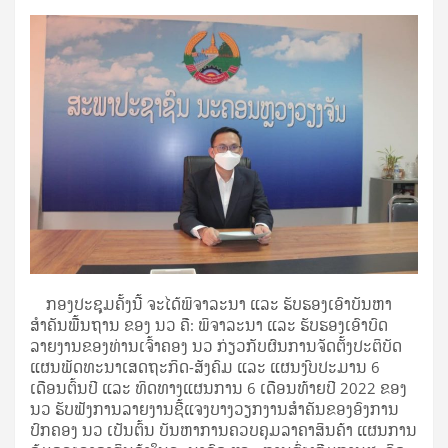
ກອງປະຊຸມຄັ້ງນີ້ ຈະໄດ້ພິຈາລະນາ ແລະ ຮັບຮອງເອົາບັນຫາ
ສຳຄັນພື້ນຖານ ຂອງ ນວ ຄື: ພິຈາລະນາ ແລະ ຮັບຮອງເອົາບົດ
ລາຍງານຂອງທ່ານເຈົ້າຄອງ ນວ ກ່ຽວກັບຜົນການຈັດຕັ້ງປະຕິບັດ
ແຜນພັດທະນາເສດຖະກິດ-ສັງຄົມ ແລະ ແຜນງົບປະມານ 6
ເດືອນຕົ້ນປີ ແລະ ທິດທາງແຜນການ 6 ເດືອນທ້າຍປີ 2022 ຂອງ
ນວ ຮັບຟັງການລາຍງານຊີ້ແຈງບາງວຽກງານສຳຄັນຂອງອົງການ
ປົກຄອງ ນວ ເປັນຕົ້ນ ບັນຫາການຄວບຄຸມລາຄາສິນຄ້າ ແຜນການ