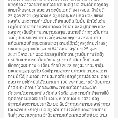
ແຫ່ງຊາດ ວ່າດ້ວຍການແກ້ໄຂຢາເສບຕິດຢູ່ ນວ ຕາມຂໍ້ຕົກລົງຂອງ
ທ່ານເຈົ້າຄອງນະຄອນຫຼວງ ສະບັບເລກທີ 841/ຈນວ, ລົງວັນທີ
25 ຕຸລາ 2021 (ລົງເລກທີ 6 ວຽກຈຸດສຸມຕາມສິດ ແລະ ໜ້າທີ່
ຂອງຕົນ ແລະ ການດຳເນີນຄະດີຢາເສບຕິດ ໃນນັ້ນ ຍົກໃຫ້ເຫັນ
ເຖິງຂັ້ນຕອນວິທີການດຳເນີນຄະດີ ຈຳນວນຄະດີ ຜູ້ຖຶກຫາ ແລະ
ຂອງກາງ) ຮັບຟັງການລາຍງານຂອງພະແນກຍຸຕິທໍາ ກ່ຽວກັບການ
ຈັດຕັ້ງຜັນຂະຫຍາຍການຈັດຕັ້ງວາລະແຫ່ງຊາດ ວ່າດ້ວຍການ
ແກ້ໄຂຢາເສບຕິດຢູ່ນະຄອນຫຼວງ ຕາມຂໍ້ຕົກລົງຂອງທ່ານເຈົ້າຄອງ
ນະຄອນຫຼວງ ສະບັບເລກທີ 841/ຈນວ ລົງວັນທີ 25 ຕຸລາ
2021ພິຈາລະນາ ແລະ ຮັບຮອງເອົາບົດລາຍງານຜົນການຈັດຕັ້ງ
ປະຕິບັດແຜນການເຄື່ອນໄຫວວຽກງານ 6 ເດືອນຕົ້ນປີ ແລະ
ທິດທາງແຜນການ 6 ເດືອນທ້າຍປີ 2022 ຂອງສະພາປະຊາຊົນ
ນະຄອນຫຼວງວຽງຈັນ ຮັບຟັງການລາຍງານການຕິດຕາມກວດກາ
ການນຳໃຊ້ 7 ມາດຕະການສະກັດກັ້ນ ຂອງອົງການສືບສວນ-ສອບ
ສວນ ຕາມທີ່ກຳນົດໄວ້ໃນມາດຕາ 136 ຂອງກົດໝາຍວ່າດ້ວຍການ
ດຳເນີນຄະດີອາຍາ ໂດຍສະເພາະ ການແກ້ໄຂການລະເມີດ
ກົດໝາຍໃນການພາຕົວ ກັກຕົວ ຈັບຕົວ ແລະ ການກັກຂັງພາງທີ່ບໍ່
ຖືກຕ້ອງຕາມກົດໝາຍ ໃນໄລຍະ 6 ເດືອນຕົ້ນປີ 2022 ຂອງ
ອົງການໄອຍະການປະຊາຊົນ ນວ ຮັບຟັງການລາຍງານຂອງອົງການ
ໄອຍະການປະຊາຊົນ ນວ ກ່ຽວກັບການຈັດຕັ້ງຜັນຂະຫຍາຍການ
ຈັດຕັ້ງວາລະແຫ່ງຊາດ ວ່າດ້ວຍການແກ້ໄຂຢາເສບຕິດຢູ່ ນວ ຕາມ