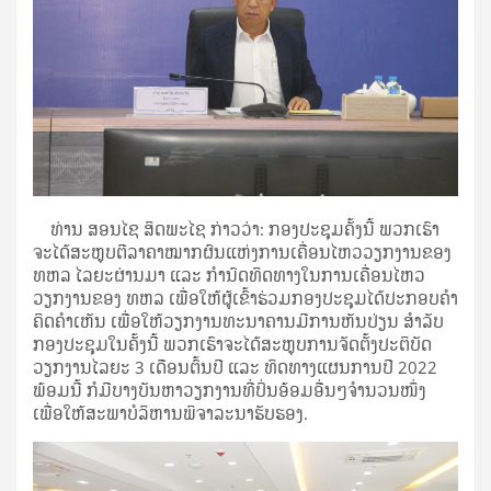
ທ່ານ ສອນໄຊ ສິດພະໄຊ ກ່າວວ່າ: ກອງປະຊຸມຄັ້ງນີ້ ພວກເຮົາ
ຈະໄດ້ສະຫຼຸບຕີລາຄາໝາກຜົນແຫ່ງການເຄື່ອນໄຫວວຽກງານຂອງ
ທຫລ ໄລຍະຜ່ານມາ ແລະ ກຳນົດທິດທາງໃນການເຄື່ອນໄຫວ
ວຽກງານຂອງ ທຫລ ເພື່ອໃຫ້ຜູ້ເຂົ້າຮ່ວມກອງປະຊຸມໄດ້ປະກອບຄຳ
ຄິດຄຳເຫັນ ເພື່ອໃຫ້ວຽກງານທະນາຄານມີການຫັນປ່ຽນ ສໍາລັບ
ກອງປະຊຸມໃນຄັ້ງນີ້ ພວກເຮົາຈະໄດ້ສະຫຼຸບການຈັດຕັ້ງປະຕິບັດ
ວຽກງານໄລຍະ 3 ເດືອນຕົ້ນປີ ແລະ ທິດທາງແຜນການປີ 2022
ພ້ອມນີ້ ກໍມີບາງບັນຫາວຽກງານທີ່ປິ່ນອ້ອມອື່ນໆຈຳນວນໜຶ່ງ
ເພື່ອໃຫ້ສະພາບໍລິຫານພິຈາລະນາຮັບຮອງ.