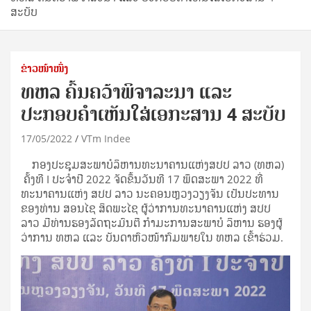
ສະບັບ
ຂ່າວໜ້າໜຶ່ງ
ທຫລ ຄົ້ນຄວ້າພິຈາລະນາ ແລະ
ປະກອບຄຳເຫັນໃສ່ເອກະສານ 4 ສະບັບ
17/05/2022
VTm Indee
ກອງປະຊຸມສະພາບໍລິຫານທະນາຄານແຫ່ງສປປ ລາວ (ທຫລ)
ຄັ້ງທີ I ປະຈຳປີ 2022 ຈັດຂຶ້ນວັນທີ 17 ພຶດສະພາ 2022 ທີ່
ທະນາຄານແຫ່ງ ສປປ ລາວ ນະຄອນຫຼວງວຽງຈັນ ເປັນປະທານ
ຂອງທ່ານ ສອນໄຊ ສິດພະໄຊ ຜູ້ວ່າການທະນາຄານແຫ່ງ ສປປ
ລາວ ມີທ່ານຮອງລັດຖະມົນຕີ ກຳມະການສະພາບໍ ລິຫານ ຮອງຜູ້
ວ່າການ ທຫລ ແລະ ບັນດາຫົວໜ້າກົມພາຍໃນ ທຫລ ເຂົ້າຮ່ວມ.