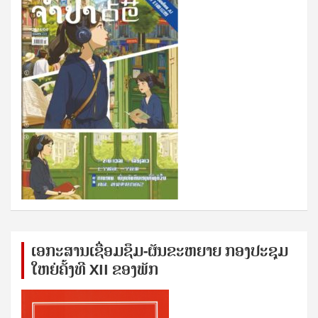
ເອກ​ະ​ສານ​ເຊ​ື່ອມ​ຊ​ຶມ-ຜັນ​ຂະ​ຫ​ຍາຍ ກອງ​ປະ​ຊຸມ​
ໃຫຍ່​ຄັ້ງ​ທີ XII ຂອງ​ພັກ