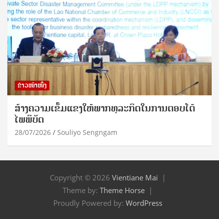
ຂ່າວໜ້າໜຶ່ງ
ສ້າງຄວາມເຂັ້ມແຂງໃຫ້ພາກທຸລະກິດໃນການຕອບໂຕ້
ໄພພິບັດ
28/07/2026
Souliyo Sengngam
Copyright © 2026
Vientiane Mai
Theme by:
Theme Horse
Proudly Powered by:
WordPress