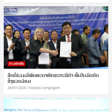
ຂ່າວໜ້າໜຶ່ງ
ສືບຕໍ່ຮ່ວມມືພັດທະນາທັກສະກະສິກຳ ທີ່ເປັນມິດກັບ
ສິ່ງແວດລ້ອມ
28/07/2026
Souliyo Sengngam