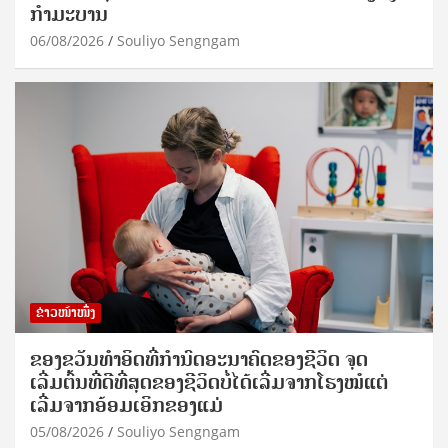
ກຳມະບານ
06/08/2026
Souliyo Sengngam
ຂ່າວໜ້າໜຶ່ງ
ຂອງຂວັນທໍາອິດທີ່ກໍານົດອະນາຄົດຂອງຊີວິດ ຈຸດ
ເລີ່ມຕົ້ນທີ່ດີທີ່ສຸດຂອງຊີວິດບໍ່ໄດ້ເລີ່ມຈາກໂຮງໝໍແຕ່
ເລີ່ມຈາກອ້ອມເອິກຂອງແມ່
05/08/2026
Souliyo Sengngam