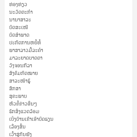
ທ່ອງທ່ຽວ
ນະວັດຕະກໍາ
ນານາສາລະ
ບົດສະເໜີ
ບົດສໍາພາດ
ປະກົດການຫຍໍ້ທໍ້
ພາສາລາວມື້ລະຄຳ
ມາລະຍາດບາດຕາ
ວົງຈອນກີລາ
ສັງຄົມກົດໝາຍ
ສາລະໜ້າຮູ້
ສຶກສາ
ສຸ​ຂະ​ພາບ
ຫົວຂໍ້ຂ່າວອື່ນໆ
ຮັກສິ່ງແວດລ້ອມ
ເບິ່ງບ້ານເຂົາເອົາບົດຮຽນ
ເລື່ອງສັ້ນ
ເວົ້າສູ່ກັນຟັງ