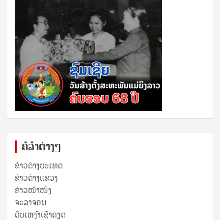
ຄໍລຳຕ່າງໆ
ຂ່າວຕ່າງປະເທດ
ຂ່າວ​ຕ່າງ​ແຂວງ
ຂ່າວໜ້າໜຶ່ງ
ຈະລາຈອນ
ດັບເຫງົາເຊົາຄຽດ