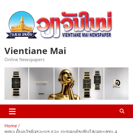
Skip
to
content
Vientiane Mai
Online Newspapers
Home
ທຫລ ຄົ້ນຄວ້າພິຈາລະນາ ແລະ ປະກອບຄຳເຫັນໃສ່ເອກະສານ 4