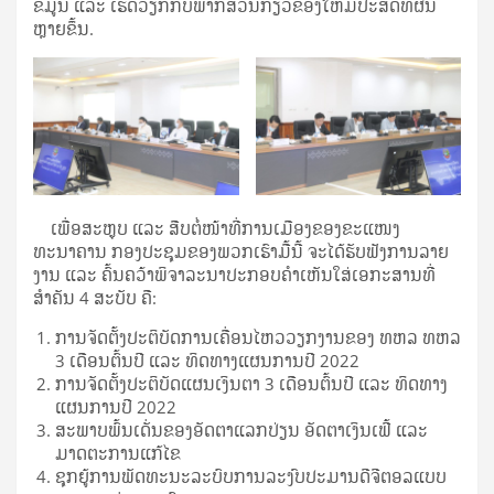
ຂໍ້ມູນ ແລະ ເຮັດວຽກກັບພາກສ່ວນກ່ຽວຂ້ອງໃຫ້ມີປະສິດທິຜົນ
ຫຼາຍຂຶ້ນ.
ເພື່ອສະຫຼຸບ ແລະ ສືບຕໍ່ໜ້າທີ່ການເມືອງຂອງຂະແໜງ
ທະນາຄານ ກອງປະຊຸມຂອງພວກເຮົາມື້ນີ້ ຈະໄດ້ຮັບຟັງການລາຍ
ງານ ແລະ ຄົ້ນຄວ້າພິຈາລະນາປະກອບຄຳເຫັນໃສ່ເອກະສານທີ່
ສຳຄັນ 4 ສະບັບ ຄື:
ການຈັດຕັ້ງປະຕິບັດການເຄື່ອນໄຫວວຽກງານຂອງ ທຫລ ທຫລ
3 ເດືອນຕົ້ນປີ ແລະ ທິດທາງແຜນການປີ 2022
ການຈັດຕັ້ງປະຕິບັດແຜນເງິນຕາ 3 ເດືອນຕົ້ນປີ ແລະ ທິດທາງ
ແຜນການປີ 2022
ສະພາບພົ້ນເດັ່ນຂອງອັດຕາແລກປ່ຽນ ອັດຕາເງິນເຟີ້ ແລະ
ມາດຕະການແກ້ໄຂ
ຊຸກຍູ້ການພັດທະນະລະບົບການລະງົບປະມານດີຈີຕອລແບບ