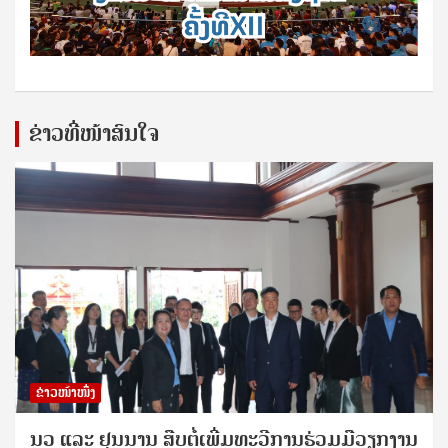
ຂ່າວທີ່ໜ້າສົນໃຈ
ຂ່າວໜ້າໜຶ່ງ
ນວ ແລະ ຢຸນນານ ສືບຕໍ່ເພີ່ມທະວີການຮ່ວມມືວຽກງານ