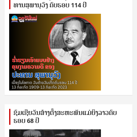
ທານ​ສຸ​ພາ​ນຸ​ວົງ ຄົບ​ຮອບ 114 ປີ
ຊົ​ມ​ເຊີຍ​ວັນ​ສ້າງ​ຕັ້ງ​ສະ​ຫະ​ພັນ​ແມ່​ຍິງ​​ລາວຄົບ​
ຮອບ 68 ປິ