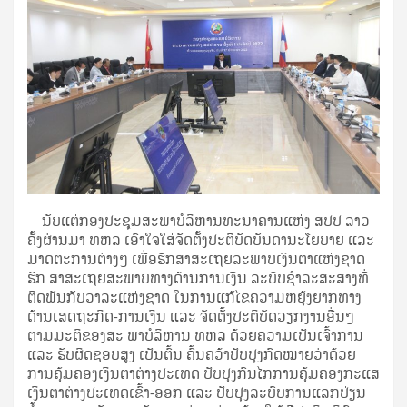
ນັບແຕ່ກອງປະຊຸມສະພາບໍລິຫານທະນາຄານແຫ່ງ ສປປ ລາວ
ຄັ້ງຜ່ານມາ ທຫລ ເອົາໃຈໃສ່ຈັດຕັ້ງປະຕິບັດບັນດານະໂຍບາຍ ແລະ
ມາດຕະການຕ່າງໆ ເພື່ອຮັກສາສະເຖຍລະພາບເງິນຕາແຫ່ງຊາດ
ຮັກ ສາສະເຖຍສະພາບທາງດ້ານການເງິນ ລະບົບຊຳລະສະສາງທີ່
ຕິດພັນກັບວາລະແຫ່ງຊາດ ໃນການແກ້ໄຂຄວາມຫຍຸ້ງຍາກທາງ
ດ້ານເສດຖະກິດ-ການເງິນ ແລະ ຈັດຕັ້ງປະຕິບັດວຽກງານອື່ນໆ
ຕາມມະຕິຂອງສະ ພາບໍລິຫານ ທຫລ ດ້ວຍຄວາມເປັນເຈົ້າການ
ແລະ ຮັບຜິດຊອບສູງ ເປັນຕົ້ນ ຄົ້ນຄວ້າປັບປຸງກົດໝາຍວ່າດ້ວຍ
ການຄຸ້ມຄອງເງິນຕາຕ່າງປະເທດ ປັບປຸງກົນໄກການຄຸ້ມຄອງກະແສ
ເງິນຕາຕ່າງປະເທດເຂົ້າ-ອອກ ແລະ ປັບປຸງລະບົບການແລກປ່ຽນ