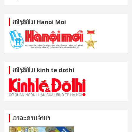
ໜັງ​ສື​ພິມ Hanoi Moi
ໜັງ​ສື​ພິມ kinh te dothi
ວາລະສານຈຳປາ