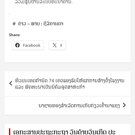
ລວມສູນຜ່ານລະບົບທະນາຄານ.
.
# ຂ່າວ
– ພາບ
: ຊີລິການດາ
Share:
Facebook
X
Post
ທົ່ວປະເທດກຳນົດ 74 ເຂດຮອງຮັບໃຫ້ແກ່ການສ້າງຕັ້ງໂຮງງານ
navigation
ແລະ ພັດທະນາເປັນນິຄົມອຸດສາຫະກຳ
ນາຊາຍທອງສໍາເລັດການເກັບກ່ຽວເຂົ້ານາແຊງ
ເອ​ກະ​ສານ​ປະ​ຖະ​ກະ​ຖ​າ ວັນ​ຄ້າຍ​ວັນ​ເກີດ ປ​ະ​