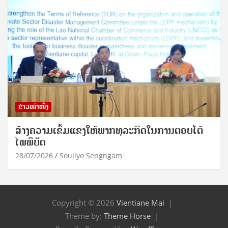
ຂ່າວໜ້າໜຶ່ງ
ສ້າງຄວາມເຂັ້ມແຂງໃຫ້ພາກທຸລະກິດໃນການຕອບໂຕ້
ໄພພິບັດ
28/07/2026
Souliyo Sengngam
Copyright © 2026
Vientiane Mai
Theme by:
Theme Horse