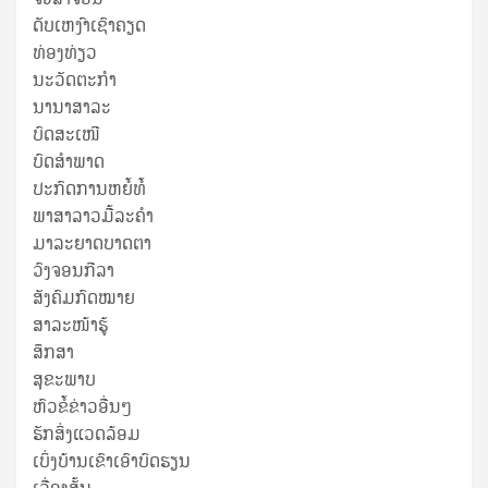
ດັບເຫງົາເຊົາຄຽດ
ທ່ອງທ່ຽວ
ນະວັດຕະກໍາ
ນານາສາລະ
ບົດສະເໜີ
ບົດສໍາພາດ
ປະກົດການຫຍໍ້ທໍ້
ພາສາລາວມື້ລະຄຳ
ມາລະຍາດບາດຕາ
ວົງຈອນກີລາ
ສັງຄົມກົດໝາຍ
ສາລະໜ້າຮູ້
ສຶກສາ
ສຸ​ຂະ​ພາບ
ຫົວຂໍ້ຂ່າວອື່ນໆ
ຮັກສິ່ງແວດລ້ອມ
ເບິ່ງບ້ານເຂົາເອົາບົດຮຽນ