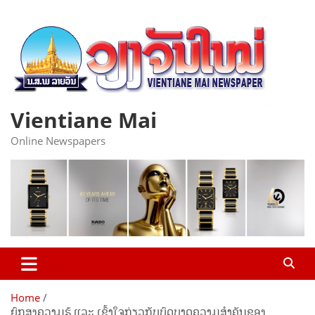
Skip
to
content
Vientiane Mai
Online Newspapers
Home
ຍົກສູງຄວາມຮູ້ ແລະ ເຂົ້າໃຈກ່ຽວກັບບົດບາດຄວາມສຳຄັນຂອງ