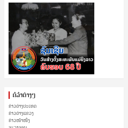
ຄໍລຳຕ່າງໆ
ຂ່າວຕ່າງປະເທດ
ຂ່າວ​ຕ່າງ​ແຂວງ
ຂ່າວໜ້າໜຶ່ງ
ຈະລາຈອນ