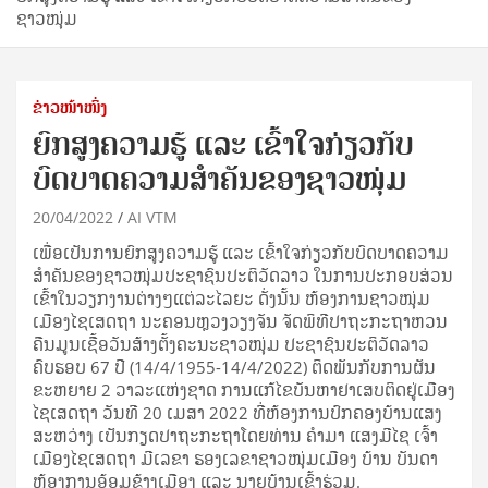
ຊາວໜຸ່ມ
ຂ່າວໜ້າໜຶ່ງ
ຍົກສູງຄວາມຮູ້ ແລະ ເຂົ້າໃຈກ່ຽວກັບ
ບົດບາດຄວາມສຳຄັນຂອງຊາວໜຸ່ມ
20/04/2022
AI VTM
ເພື່ອເປັນການຍົກສູງຄວາມຮູ້ ແລະ ເຂົ້າໃຈກ່ຽວກັບບົດບາດຄວາມ
ສຳຄັນຂອງຊາວໜຸ່ມປະຊາຊົນປະຕິວັດລາວ ໃນການປະກອບສ່ວນ
ເຂົ້າໃນວຽກງານຕ່າງໆແຕ່ລະໄລຍະ ດັ່ງນັ້ນ ຫ້ອງການຊາວໜຸ່ມ
ເມືອງໄຊເສດຖາ ນະຄອນຫຼວງວຽງຈັນ ຈັດພິທີປາຖະກະຖາຫວນ
ຄືນມູນເຊື້ອວັນສ້າງຕັ້ງຄະນະຊາວໜຸ່ມ ປະຊາຊົນປະຕິວັດລາວ
ຄົບຮອບ 67 ປີ (14/4/1955-14/4/2022) ຕິດພັນກັບການຜັນ
ຂະຫຍາຍ 2 ວາລະແຫ່ງຊາດ ການແກ້ໄຂບັນຫາຢາເສບຕິດຢູ່ເມືອງ
ໄຊເສດຖາ ວັນທີ 20 ເມສາ 2022 ທີ່ຫ້ອງການປົກຄອງບ້ານແສງ
ສະຫວ່າງ ເປັນກຽດປາຖະກະຖາໂດຍທ່ານ ຄຳມາ ແສງມີໄຊ ເຈົ້າ
ເມືອງໄຊເສດຖາ ມີເລຂາ ຮອງເລຂາຊາວໜຸ່ມເມືອງ ບ້ານ ບັນດາ
ຫ້ອງການອ້ອມຂ້າງເມືອງ ແລະ ນາຍບ້ານເຂົ້າຮ່ວມ.