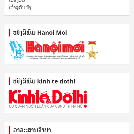
ເລື່ອງສັ້ນ
ເວົ້າສູ່ກັນຟັງ
ໜັງ​ສື​ພິມ Hanoi Moi
ໜັງ​ສື​ພິມ kinh te dothi
ວາລະສານຈຳປາ