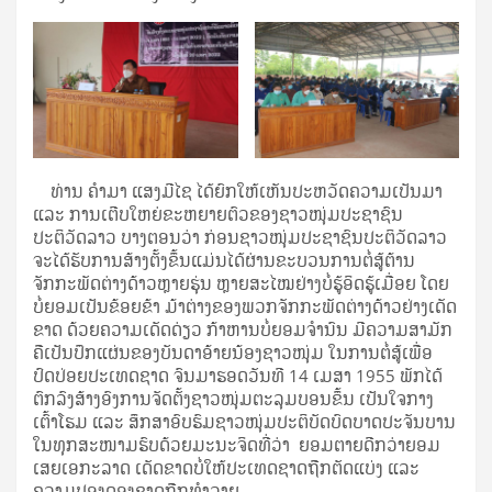
ທ່ານ ຄຳມາ ແສງມີໄຊ ໄດ້ຍົກໃຫ້ເຫັນປະຫວັດຄວາມເປັນມາ
ແລະ ການເຕີບໃຫຍ່ຂະຫຍາຍຕົວຂອງຊາວໜຸ່ມປະຊາຊົນ
ປະຕິວັດລາວ ບາງຕອນວ່າ ກ່ອນຊາວໜຸ່ມປະຊາຊົນປະຕິວັດລາວ
ຈະໄດ້ຮັບການສ້າງຕັ້ງຂຶ້ນແມ່ນໄດ້ຜ່ານຂະບວນການຕໍ່ສູ້ຕ້ານ
ຈັກກະພັດຕ່າງດ້າວຫຼາຍຮຸ່ນ ຫຼາຍສະໄໝຢ່າງບໍ່ຮູ້ອິດຮູ້ເມື່ອຍ ໂດຍ
ບໍ່ຍອມເປັນຂ້ອຍຂ້າ ມ້າຕ່າງຂອງພວກຈັກກະພັດຕ່າງດ້າວຢ່າງເດັດ
ຂາດ ດ້ວຍຄວາມເດັດດ່ຽວ ກ້າຫານບໍ່ຍອມຈຳນົນ ມີຄວາມສາມັກ
ຄືເປັນປຶກແຜ່ນຂອງບັນດາອ້າຍນ້ອງຊາວໜຸ່ມ ໃນການຕໍ່ສູ້ເພື່ອ
ປົດປ່ອຍປະເທດຊາດ ຈົນມາຮອດວັນທີ 14 ເມສາ 1955 ພັກໄດ້
ຕົກລົງສ້າງອົງການຈັດຕັ້ງຊາວໜຸ່ມຕະລຸມບອນຂຶ້ນ ເປັນໃຈກາງ
ເຕົ້າໂຮມ ແລະ ສຶກສາອົບຮົມຊາວໜຸ່ມປະຕິບັດບົດບາດປະຈັນບານ
ໃນທຸກສະໜາມຮົບດ້ວຍມະນະຈິດທີ່ວ່າ ຍອມຕາຍດີກວ່າຍອມ
ເສຍເອກະລາດ ເດັດຂາດບໍ່ໃຫ້ປະເທດຊາດຖືກຕັດແບ່ງ ແລະ
ຄວາມປອງດອງຊາດຖືກທຳລາຍ.