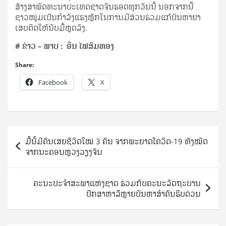
ສ້າງສາພັດທະນາປະເທດຊາດຈົນຮອດທຸກວັນນີ້ ນອກຈາກນີ້
ຊາວໜຸ່ມເປັນກຳລັງແຮງຫຼັກໃນການມີສ່ວນຮ່ວມແກ້ບັນຫາຢາ
ເສບຕິດໃຫ້ນັບມື້ຫຼຸດລົງ.
# ຂ່າວ – ພາບ : ອົ່ນ ໄຟສົມທອງ
Share:
Facebook
X
Post
ມື້ນີ້ມີຄົນເສຍຊີວິດໃໝ່ 3 ຄົນ ຈາກພະຍາດໂຄວິດ-19 ທັງໝົດ
navigation
ຈາກນະຄອນຫຼວງວຽງຈັນ
ຄະນະປະຈໍາສະພາແຫ່ງຊາດ ຮ່ວມກັບຄະນະລັດຖະບານ
ປຶກສາຫາລືຫຼາຍບັນຫາສໍາຄັນຮີບດ່ວນ