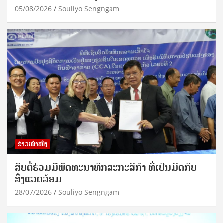
05/08/2026
Souliyo Sengngam
ຂ່າວໜ້າໜຶ່ງ
ສືບຕໍ່ຮ່ວມມືພັດທະນາທັກສະກະສິກຳ ທີ່ເປັນມິດກັບ
ສິ່ງແວດລ້ອມ
28/07/2026
Souliyo Sengngam