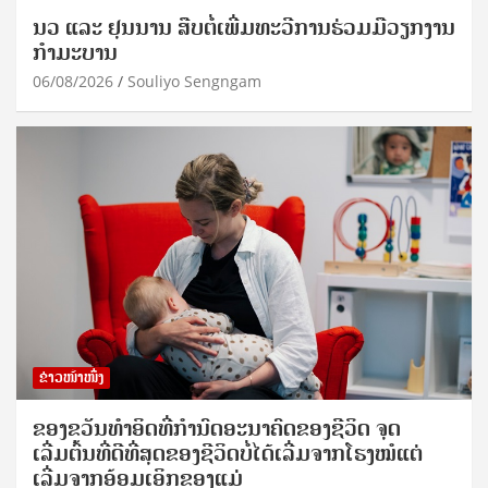
ນວ ແລະ ຢຸນນານ ສືບຕໍ່ເພີ່ມທະວີການຮ່ວມມືວຽກງານ
ກຳມະບານ
06/08/2026
Souliyo Sengngam
ຂ່າວໜ້າໜຶ່ງ
ຂອງຂວັນທໍາອິດທີ່ກໍານົດອະນາຄົດຂອງຊີວິດ ຈຸດ
ເລີ່ມຕົ້ນທີ່ດີທີ່ສຸດຂອງຊີວິດບໍ່ໄດ້ເລີ່ມຈາກໂຮງໝໍແຕ່
ເລີ່ມຈາກອ້ອມເອິກຂອງແມ່