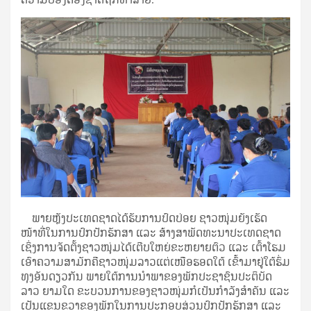
ພາຍຫຼັງປະເທດຊາດໄດ້ຮັບການປົດປ່ອຍ ຊາວໜຸ່ມຍັງເຮັດ
ໜ້າທີ່ໃນການປົກປັກຮັກສາ ແລະ ສ້າງສາພັດທະນາປະເທດຊາດ
ເຊິ່ງການຈັດຕັ້ງຊາວໜຸ່ມໄດ້ເຕີບໃຫຍ່ຂະຫຍາຍຕົວ ແລະ ເຕົ້າໂຮມ
ເອົາຄວາມສາມັກຄີຊາວໜຸ່ມລາວແຕ່ເໜືອຮອດໃຕ້ ເຂົ້າມາຢູ່ໃຕ້ຮົ່ມ
ທຸງອັນດຽວກັນ ພາຍໃຕ້ການນຳພາຂອງພັກປະຊາຊົນປະຕິບັດ
ລາວ ຍາມໃດ ຂະບວນການຂອງຊາວໜຸ່ມກໍເປັນກຳລັງສຳຄັນ ແລະ
ເປັນແຂນຂວາຂອງພັກໃນການປະກອບສ່ວນປົກປັກຮັກສາ ແລະ