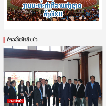
ຂ່າວທີ່ໜ້າສົນໃຈ
ຂ່າວໜ້າໜຶ່ງ