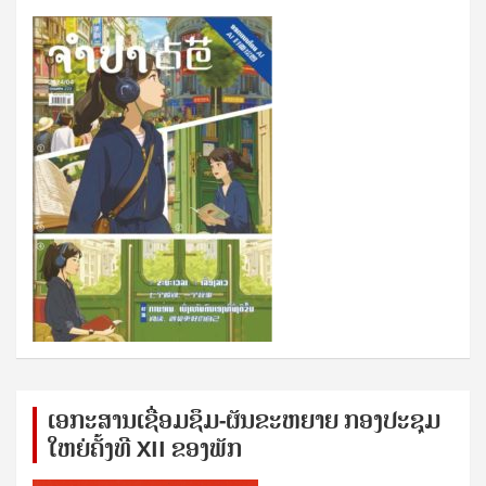
ເອກ​ະ​ສານ​ເຊ​ື່ອມ​ຊ​ຶມ-ຜັນ​ຂະ​ຫ​ຍາຍ ກອງ​ປະ​ຊຸມ​
ໃຫຍ່​ຄັ້ງ​ທີ XII ຂອງ​ພັກ