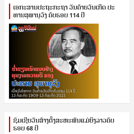
ເອ​ກະ​ສານ​ປະ​ຖະ​ກະ​ຖ​າ ວັນ​ຄ້າຍ​ວັນ​ເກີດ ປ​ະ​
ທານ​ສຸ​ພາ​ນຸ​ວົງ ຄົບ​ຮອບ 114 ປີ
ຊົ​ມ​ເຊີຍ​ວັນ​ສ້າງ​ຕັ້ງ​ສະ​ຫະ​ພັນ​ແມ່​ຍິງ​​ລາວຄົບ​
ຮອບ 68 ປິ