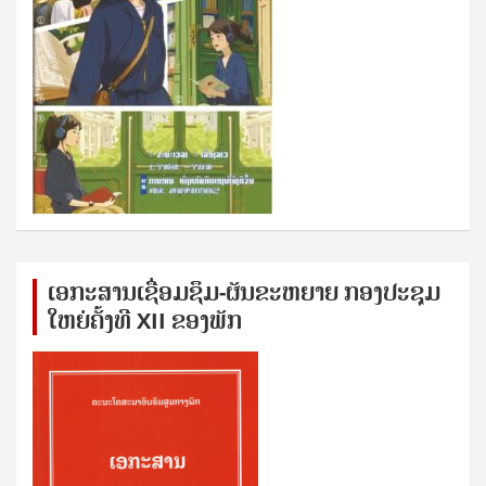
ເອກ​ະ​ສານ​ເຊ​ື່ອມ​ຊ​ຶມ-ຜັນ​ຂະ​ຫ​ຍາຍ ກອງ​ປະ​ຊຸມ​
ໃຫຍ່​ຄັ້ງ​ທີ XII ຂອງ​ພັກ