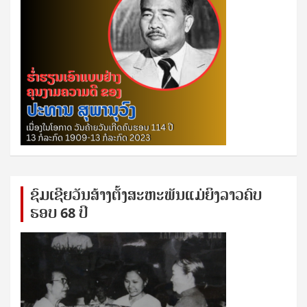
ຊົ​ມ​ເຊີຍ​ວັນ​ສ້າງ​ຕັ້ງ​ສະ​ຫະ​ພັນ​ແມ່​ຍິງ​​ລາວຄົບ​
ຮອບ 68 ປິ