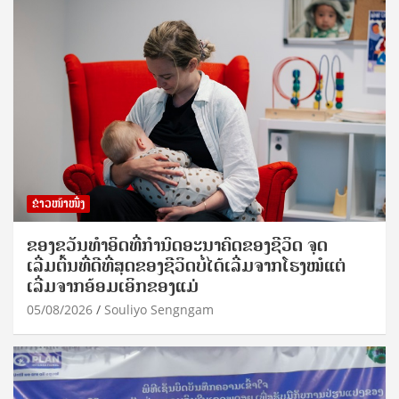
ຂ່າວໜ້າໜຶ່ງ
ຂອງຂວັນທໍາອິດທີ່ກໍານົດອະນາຄົດຂອງຊີວິດ ຈຸດ
ເລີ່ມຕົ້ນທີ່ດີທີ່ສຸດຂອງຊີວິດບໍ່ໄດ້ເລີ່ມຈາກໂຮງໝໍແຕ່
ເລີ່ມຈາກອ້ອມເອິກຂອງແມ່
05/08/2026
Souliyo Sengngam