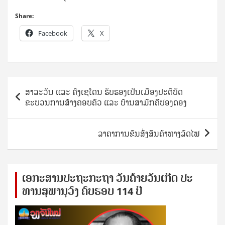
Share:
Facebook
X
Post
ສາລະວັນ ແລະ ຄົງເຊໂດນ ຮັບຮອງເປັນເມືອງປະຕິບັດ
navigation
ຂະບວນການສ້າງຄອບຄົວ ແລະ ບ້ານສາມັກຄີປອງດອງ
ລາຄາການຂົນສົ່ງສິນຄ້າທາງລົດໄຟ
ເອ​ກະ​ສານ​ປະ​ຖະ​ກະ​ຖ​າ ວັນ​ຄ້າຍ​ວັນ​ເກີດ ປ​ະ​
ທານ​ສຸ​ພາ​ນຸ​ວົງ ຄົບ​ຮອບ 114 ປີ