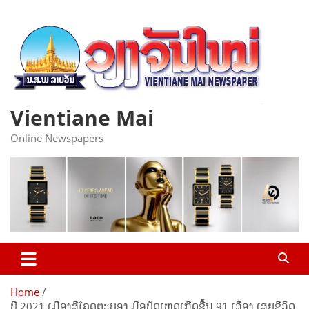
Skip
to
content
Vientiane Mai
Online Newspapers
Home
ປີ 2021 ເມືອງສີໂຄດຕະບອງ ມີອຸບັດເຫດເກີດຂື້ນ 91 ເລື່ອງ ເສຍຊີວິດ