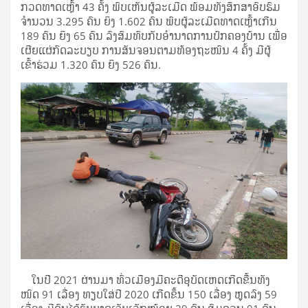
ກວດທາດເຫຼົ້າ 43 ຄັ້ງ ພົບເຫັນຜູ້ລະເມີດ ພ້ອມທັງສຶກສາອົບຮົມ
ຈໍານວນ 3.295 ຄົນ ຍິງ 1.602 ຄົນ ພົບຜູ້ລະເມີດທາດເຫຼົ້າເກີນ
189 ຄົນ ຍິງ 65 ຄົນ ລົງສົມທົບກັບອໍານາດການປົກຄອງບ້ານ ເພື່ອ
ເຜີຍແຜ່ກົດລະບຽບ ການສັນຈອນຕາມທ້ອງຖະໜົນ 4 ຄັ້ງ ມີຜູ້
ເຂົ້າຮ່ວມ 1.320 ຄົນ ຍິງ 526 ຄົນ.
ໃນປີ 2021 ຜ່ານມາ ທົ່ວເມືອງມີຄະດີອຸບັດເຫດເກີດຂື້ນທັງ
ໜົດ 91 ເລື່ອງ ທຽບໃສ່ປີ 2020 ເກີດຂຶ້ນ 150 ເລື່ອງ ຫຼຸດລົງ 59