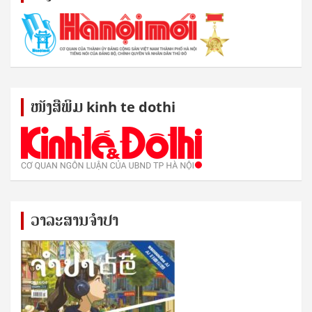
ໜັງ​ສື​ພິມ kinh te dothi
ວາລະສານຈຳປາ