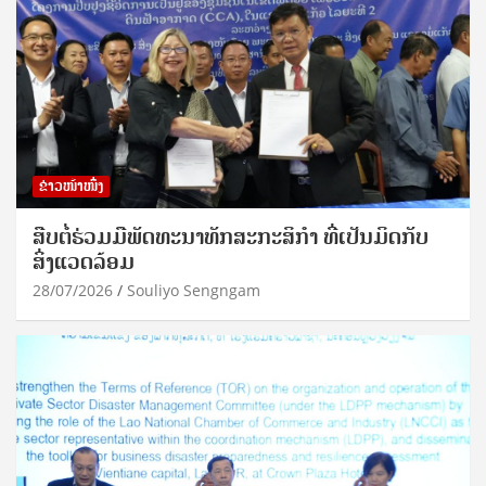
ຂ່າວໜ້າໜຶ່ງ
ສືບຕໍ່ຮ່ວມມືພັດທະນາທັກສະກະສິກຳ ທີ່ເປັນມິດກັບ
ສິ່ງແວດລ້ອມ
28/07/2026
Souliyo Sengngam