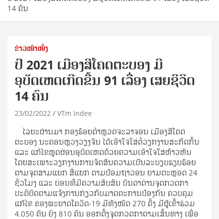
14 ຄົນ
ຂ່າວໜ້າໜຶ່ງ
ປີ 2021 ເມືອງສີໂຄດຕະບອງ ມີ
ອຸບັດເຫດເກີດຂື້ນ 91 ເລື່ອງ ເສຍຊີວິດ
14 ຄົນ
23/02/2022
VTm Indee
ໄລຍະຜ່ານມາ ກອງຮ້ອຍຕຳຫຼວດຈະລາຈອນ ເມືອງສີໂຄດ
ຕະບອງ ນະຄອນຫຼວງວຽງຈັນ ໄດ້ເອົາໃຈໃສ່ຕໍ່ວຽກງານສະກັດກັ້ນ
ແລະ ແກ້ໄຂຫຼຸດຜ່ອນອຸບັດເຫດດ້ວຍຄວາມເອົາໃຈໃສ່ຫ້າວຫັນ
ໂດຍສະເພາະວຽກງານການຈັດສັນຄວາມເປັນລະບຽບຮຽບຮ້ອຍ
ຕາມຈຸດສາມແຍກ ສີ່ແຍກ ຕາມປ້ອມຖາວອນ ຍາມຕະຫຼອດ 24
ຊົ່ວໂມງ ແລະ ບ່ອນທີ່ມີຄວາມສັບສົນ ບັນດາດ່ານຈຸດກວດກາ
ປະຕິບັດຕາມແຈ້ງການກ່ຽວກັບມາດຕະການປ້ອງກັນ ຄວບຄຸມ
ແກ້ໄຂ ຂອງພະຍາດໂຄວິດ-19 ມີທັງໜົດ 270 ຄັ້ງ ມີຜູ້ເຂົ້າຮ່ວມ
4.050 ຄົນ ຍິງ 810 ຄົນ ອອກຕັ້ງຈຸດກວດກາຕາມເສັ້ນທາງ ເພື່ອ