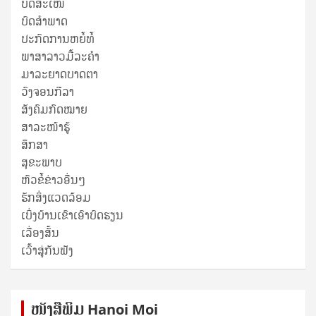
ບົດສະເໜີ
ບົດສໍາພາດ
ປະກົດການຫຍໍ້ທໍ້
ພາສາລາວມື້ລະຄຳ
ມາລະຍາດບາດຕາ
ວົງຈອນກີລາ
ສັງຄົມກົດໝາຍ
ສາລະໜ້າຮູ້
ສຶກສາ
ສຸ​ຂະ​ພາບ
ຫົວຂໍ້ຂ່າວອື່ນໆ
ຮັກສິ່ງແວດລ້ອມ
ເບິ່ງບ້ານເຂົາເອົາບົດຮຽນ
ເລື່ອງສັ້ນ
ເວົ້າສູ່ກັນຟັງ
ໜັງ​ສື​ພິມ Hanoi Moi