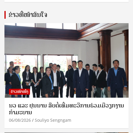
ຂ່າວທີ່ໜ້າສົນໃຈ
ຂ່າວໜ້າໜຶ່ງ
ນວ ແລະ ຢຸນນານ ສືບຕໍ່ເພີ່ມທະວີການຮ່ວມມືວຽກງານ
ກຳມະບານ
06/08/2026
Souliyo Sengngam