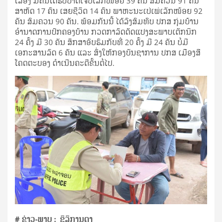
ເລື່ອງ ມີຄົນໄດ້ຮັບບາດເຈັບເລັກໜ້ອຍ 39 ຄົນ ສົມຄວນ 91 ຄົນ
ສາຫັດ 17 ຄົນ ເສຍຊີວິດ 14 ຄົນ ພາຫະນະເປ່ເພ່ເລັກໜ້ອຍ 92
ຄັນ ສົມຄວນ 90 ຄັນ. ພ້ອມກັນນີ້ ໄດ້ລົງສົມທົບ ປກສ ກຸ່ມບ້ານ
ອໍານາດການປົກຄອງບ້ານ ກວດກາລົດດັດແປງສະພາບເຕັກນິກ
24 ຄັ້ງ ມີ 30 ຄັນ ສຶກສາອົບຮົມກັບທີ່ 20 ຄັ້ງ ມີ 24 ຄັນ ບໍ່ມີ
ເອກະສານລົດ 6 ຄັນ ແລະ ສົ່ງໃຫ້ກອງບັນຊາການ ປກສ ເມືອງສີ
ໂຄດຕະບອງ ດຳເນີນຄະດີຂັ້ນຕໍ່ໄປ.
# ຂ່າວ-ພາບ :
ຊິລິການດາ