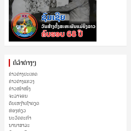
ຄໍລຳຕ່າງໆ
ຂ່າວຕ່າງປະເທດ
ຂ່າວ​ຕ່າງ​ແຂວງ
ຂ່າວໜ້າໜຶ່ງ
ຈະລາຈອນ
ດັບເຫງົາເຊົາຄຽດ
ທ່ອງທ່ຽວ
ນະວັດຕະກໍາ
ນານາສາລະ