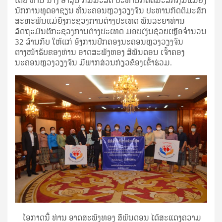
ໂດຍ ທ່ານ ນາງ ອາລຸນີ ກົມມະສິດ ປະທານກິດຕິມະສັກກຸ່ມແມ່ຍິງ
ນັກການທູດອາຊຽນ ທີ່ນະຄອນຫຼວງວຽງຈັນ ປະທານກິດຕິມະສັກ
ສະຫະພັນແມ່ຍິງກະຊວງການຕ່າງປະເທດ ພັນລະຍາທ່ານ
ລັດຖະມົນຕີກະຊວງການຕ່າງປະເທດ ມອບເງິນຊ່ວຍເຫຼືອຈໍານວນ
32 ລ້ານກີບ ໃຫ້ແກ່ ອົງການປົກຄອງນະຄອນຫຼວງວຽງຈັນ
ຕາງໜ້າຮັບຂອງທ່ານ ອາດສະພັງທອງ ສີພັນດອນ ເຈົ້າຄອງ
ນະຄອນຫຼວງວຽງຈັນ ມີພາກສ່ວນກ່ຽວຂ້ອງເຂົ້າຮ່ວມ.
ໂອກາດນີ້ ທ່ານ ອາດສະພັງທອງ ສີພັນດອນ ໄດ້ສະແດງຄວາມ