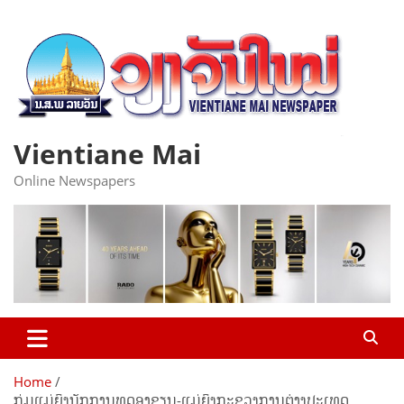
Skip
to
content
Vientiane Mai
Online Newspapers
Home
ກຸ່ມແມ່ຍິງນັກການທູດອາຊຽນ-ແມ່ຍິງກະຊວງການຕ່າງປະເທດ