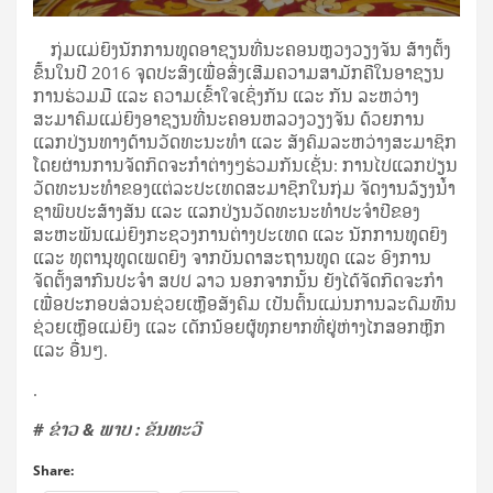
ກຸ່ມແມ່ຍິງນັກການທູດອາຊຽນທີ່ນະຄອນຫຼວງວຽງຈັນ ສ້າງຕັ້ງ
ຂຶ້ນໃນປີ 2016 ຈຸດປະສົງເພື່ອສົ່ງເສີມຄວາມສາມັກຄີໃນອາຊຽນ
ການຮ່ວມມື ແລະ ຄວາມເຂົ້າໃຈເຊິ່ງກັນ ແລະ ກັນ ລະຫວ່າງ
ສະມາຄົມແມ່ຍິງອາຊຽນທີ່ນະຄອນຫລວງວຽງຈັນ ດ້ວຍການ
ແລກປ່ຽນທາງດ້ານວັດທະນະທຳ ແລະ ສັງຄົມລະຫວ່າງສະມາຊິກ
ໂດຍຜ່ານການຈັດກິດຈະກຳຕ່າງໆຮ່ວມກັນເຊັ່ນ: ການໄປແລກປ່ຽນ
ວັດທະນະທຳຂອງແຕ່ລະປະເທດສະມາຊິກໃນກຸ່ມ ຈັດງານລ້ຽງນ້ຳ
ຊາພົບປະສ້າງສັນ ແລະ ແລກປ່ຽນວັດທະນະທຳປະຈຳປີຂອງ
ສະຫະພັນແມ່ຍິງກະຊວງການຕ່າງປະເທດ ແລະ ນັກການທູດຍິງ
ແລະ ທຸຕານຸທູດເພດຍິງ ຈາກບັນດາສະຖານທູດ ແລະ ອົງການ
ຈັດຕັ້ງສາກົນປະຈຳ ສປປ ລາວ ນອກຈາກນັ້ນ ຍັງໄດ້ຈັດກິດຈະກຳ
ເພື່ອປະກອບສ່ວນຊ່ວຍເຫຼືອສັງຄົມ ເປັນຕົ້ນແມ່ນການລະດົມທຶນ
ຊ່ວຍເຫຼືອແມ່ຍິງ ແລະ ເດັກນ້ອຍຜູ້ທຸກຍາກທີ່ຢູ່ຫ່າງໄກສອກຫຼີກ
ແລະ ອື່ນໆ.
.
# ຂ່າວ & ພາບ : ຂັນທະວີ
Share: