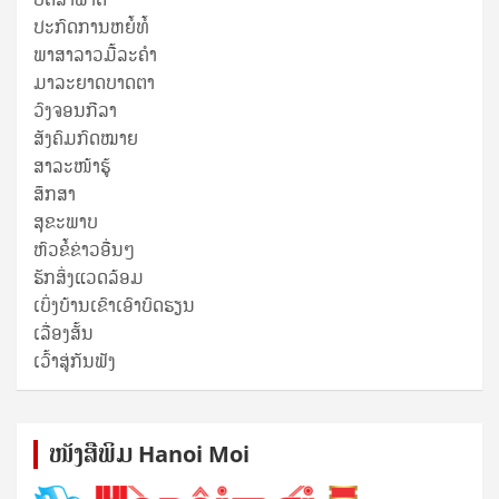
ປະກົດການຫຍໍ້ທໍ້
ພາສາລາວມື້ລະຄຳ
ມາລະຍາດບາດຕາ
ວົງຈອນກີລາ
ສັງຄົມກົດໝາຍ
ສາລະໜ້າຮູ້
ສຶກສາ
ສຸ​ຂະ​ພາບ
ຫົວຂໍ້ຂ່າວອື່ນໆ
ຮັກສິ່ງແວດລ້ອມ
ເບິ່ງບ້ານເຂົາເອົາບົດຮຽນ
ເລື່ອງສັ້ນ
ເວົ້າສູ່ກັນຟັງ
ໜັງ​ສື​ພິມ Hanoi Moi