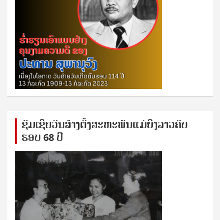
ຊົ​ມ​ເຊີຍ​ວັນ​ສ້າງ​ຕັ້ງ​ສະ​ຫະ​ພັນ​ແມ່​ຍິງ​​ລາວຄົບ​
ຮອບ 68 ປິ