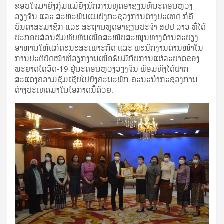
ຂອບໃຈມາຍັງກຸ່ມແມ່ຍິງນັກການທູດອາຊຽນທີ່ນະຄອນຫຼວງ
ວຽງຈັນ ແລະ ສະຫະພັນແມ່ຍິງກະຊວງການຕ່າງປະເທດ ກໍຄື
ບັນດາສະມາຊິກ ແລະ ສະຖານທູດອາຊຽນປະຈໍາ ສປປ ລາວ ທີ່ໄດ້
ປະກອບສ່ວນສົມທົບທຶນເພື່ອສະໜັບສະໜູນທາງດ້ານສະບຽງ
ອາຫານໃຫ້ແກ່ຄະນະສະເພາະກິດ ແລະ ພະນັກງານດ່ານໜ້າໃນ
ການປະຕິບັດໜ້າທີ່ວຽກງານເພື່ອຮັບມືກັບການແຜ່ລະບາດຂອງ
ພະຍາດໂຄວິດ-19 ຢູ່ນະຄອນຫຼວງວຽງຈັນ ພ້ອມທັງໄດ້ຝາກ
ສະແດງຄວາມຊົມເຊີຍໄປຍັງຄະນະພັກ-ຄະນະນຳກະຊວງການ
ຕ່າງປະເທດມາໃນໂອກາດນີ້ດ້ວຍ.