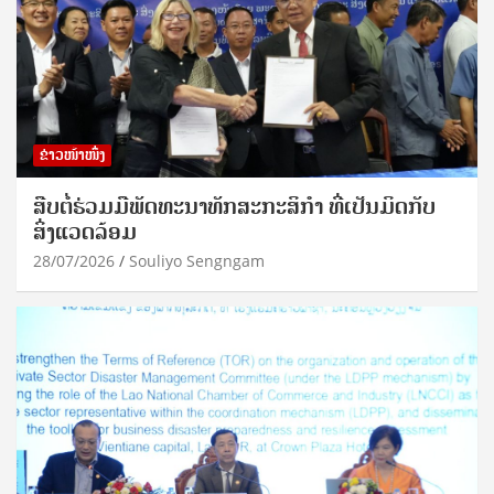
ຂ່າວໜ້າໜຶ່ງ
ສືບຕໍ່ຮ່ວມມືພັດທະນາທັກສະກະສິກຳ ທີ່ເປັນມິດກັບ
ສິ່ງແວດລ້ອມ
28/07/2026
Souliyo Sengngam