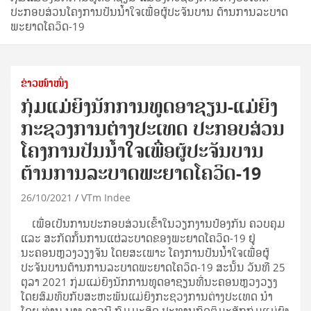
ປະກອບສ່ວນໂຄງການປັນນໍ້າໃຈເພື່ອຜູ້ປະຈັນບານ ຕ້ານການລະບາດ
ພະຍາດໂຄວິດ-19
ຂ່າວໜ້າໜຶ່ງ
ກຸ່ມແມ່ຍິງນັກການທູດອາຊຽນ-ແມ່ຍິງ
ກະຊວງການຕ່າງປະເທດ ປະກອບສ່ວນ
ໂຄງການປັນນໍ້າໃຈເພື່ອຜູ້ປະຈັນບານ
ຕ້ານການລະບາດພະຍາດໂຄວິດ-19
26/10/2021
VTm Indee
ເພື່ອເປັນການປະກອບສ່ວນເຂົ້າໃນວຽກງານປ້ອງກັນ ຄວບຄຸມ
ແລະ ສະກັດກັ້ນການແຜ່ລະບາດຂອງພະຍາດໂຄວິດ-19 ຢູ່
ນະຄອນຫຼວງວຽງຈັນ ໂດຍສະເພາະ ໂຄງການປັນນໍ້າໃຈເພື່ອຜູ້
ປະຈັນບານຕ້ານການລະບາດພະຍາດໂຄວິດ-19 ສະນັ້ນ ວັນທີ 25
ຕຸລາ 2021 ກຸ່ມແມ່ຍິງນັກການທູດອາຊຽນທີ່ນະຄອນຫຼວງວຽງ
ໂດຍສົມທົບກັບສະຫະພັນແມ່ຍິງກະຊວງການຕ່າງປະເທດ ນໍາ