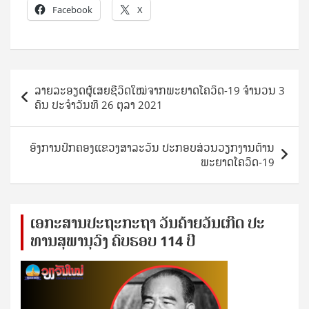
Facebook
X
Post
ລາຍລະອຽດຜູ້ເສຍຊີວິດໃໝ່ຈາກພະຍາດໂຄວິດ-19 ຈຳນວນ 3
navigation
ຄົນ ປະຈໍາວັນທີ 26 ຕຸລາ 2021
ອົງການປົກຄອງແຂວງສາລະວັນ ປະກອບສ່ວນວຽກງານຕ້ານ
ພະຍາດໂຄວິດ-19
ເອ​ກະ​ສານ​ປະ​ຖະ​ກະ​ຖ​າ ວັນ​ຄ້າຍ​ວັນ​ເກີດ ປ​ະ​
ທານ​ສຸ​ພາ​ນຸ​ວົງ ຄົບ​ຮອບ 114 ປີ