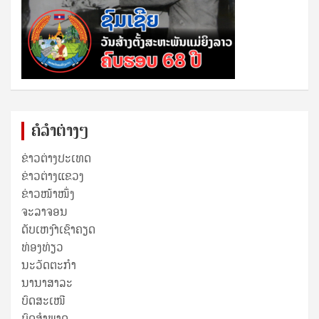
ຄໍລຳຕ່າງໆ
ຂ່າວຕ່າງປະເທດ
ຂ່າວ​ຕ່າງ​ແຂວງ
ຂ່າວໜ້າໜຶ່ງ
ຈະລາຈອນ
ດັບເຫງົາເຊົາຄຽດ
ທ່ອງທ່ຽວ
ນະວັດຕະກໍາ
ນານາສາລະ
ບົດສະເໜີ
ບົດສໍາພາດ