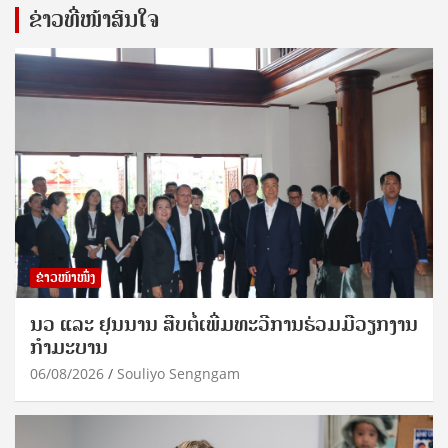
ຂ່າວທີ່ໜ້າສົນໃຈ
ຂ່າວໜ້າໜຶ່ງ
ນວ ແລະ ຢຸນນານ ສືບຕໍ່ເພີ່ມທະວີການຮ່ວມມືວຽກງານ
ກຳມະບານ
06/08/2026
Souliyo Sengngam