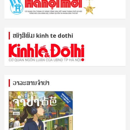
ໜັງ​ສື​ພິມ kinh te dothi
ວາລະສານຈຳປາ