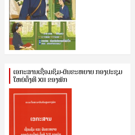
ເອກ​ະ​ສານ​ເຊ​ື່ອມ​ຊ​ຶມ-ຜັນ​ຂະ​ຫ​ຍາຍ ກອງ​ປະ​ຊຸມ​
ໃຫຍ່​ຄັ້ງ​ທີ XII ຂອງ​ພັກ