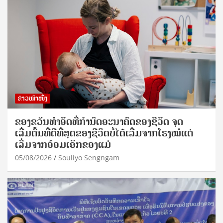
ຂ່າວໜ້າໜຶ່ງ
ຂອງຂວັນທໍາອິດທີ່ກໍານົດອະນາຄົດຂອງຊີວິດ ຈຸດ
ເລີ່ມຕົ້ນທີ່ດີທີ່ສຸດຂອງຊີວິດບໍ່ໄດ້ເລີ່ມຈາກໂຮງໝໍແຕ່
ເລີ່ມຈາກອ້ອມເອິກຂອງແມ່
05/08/2026
Souliyo Sengngam