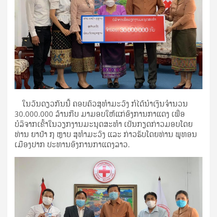
ໃນວັນດຽວກັນນີ້ ຄອບຄົວສຸທຳມະວົງ ກໍໄດ້ນຳເງິນຈຳນວນ
30.000.000 ລ້ານກີບ ມາມອບໃຫ້ແກ່ອົງການກາແດງ ເພື່ອ
ບໍລິຈາກເຂົ້າໃນວຽກງານມະນຸດສະທຳ ເປັນກຽດກ່າວມອບໂດຍ
ທ່ານ ຍາປ້າ ກຸ ຫຼາບ ສຸທຳມະວົງ ແລະ ກ່າວຮັບໂດຍທ່ານ ພູທອນ
ເມືອງປາກ ປະທານອົງການກາແດງລາວ.