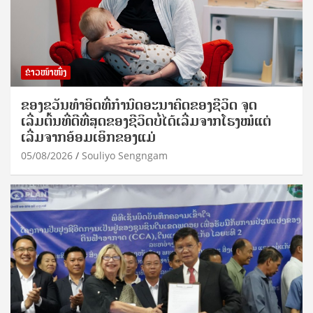
ຂ່າວໜ້າໜຶ່ງ
ຂອງຂວັນທໍາອິດທີ່ກໍານົດອະນາຄົດຂອງຊີວິດ ຈຸດ
ເລີ່ມຕົ້ນທີ່ດີທີ່ສຸດຂອງຊີວິດບໍ່ໄດ້ເລີ່ມຈາກໂຮງໝໍແຕ່
ເລີ່ມຈາກອ້ອມເອິກຂອງແມ່
05/08/2026
Souliyo Sengngam