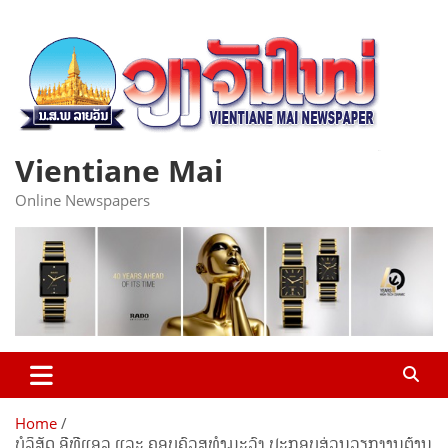
Skip
to
content
Vientiane Mai
Online Newspapers
Home
ບໍລິສັດ ອີທີແອລ ແລະ ຄອບຄົວສຸທຳມະວົງ ປະກອບສ່ວນວຽກງານຕ້ານ