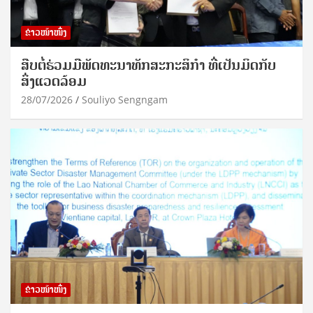
ຂ່າວໜ້າໜຶ່ງ
ສືບຕໍ່ຮ່ວມມືພັດທະນາທັກສະກະສິກຳ ທີ່ເປັນມິດກັບ
ສິ່ງແວດລ້ອມ
28/07/2026
Souliyo Sengngam
ຂ່າວໜ້າໜຶ່ງ