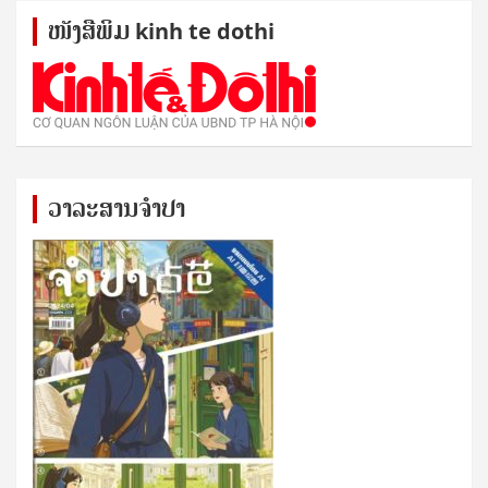
ໜັງ​ສື​ພິມ kinh te dothi
ວາລະສານຈຳປາ