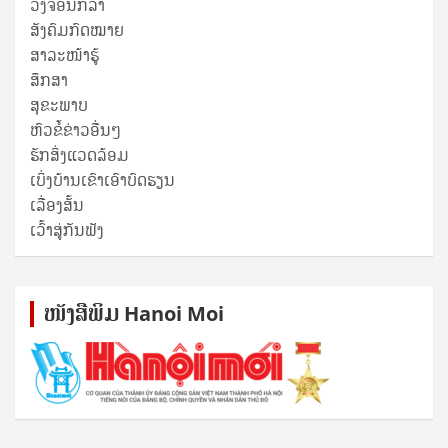
ວົງຈອນກີລາ
ສັງຄົມກົດໝາຍ
ສາລະໜ້າຮູ້
ສຶກສາ
ສຸ​ຂະ​ພາບ
ຫົວຂໍ້ຂ່າວອື່ນໆ
ຮັກສິ່ງແວດລ້ອມ
ເບິ່ງບ້ານເຂົາເອົາບົດຮຽນ
ເລື່ອງສັ້ນ
ເວົ້າສູ່ກັນຟັງ
ໜັງ​ສື​ພິມ Hanoi Moi