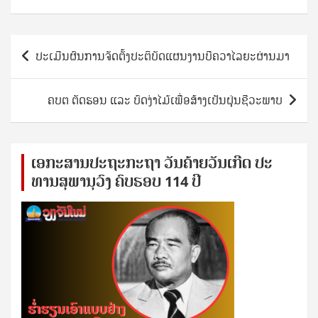
Post
ປະເມີນຜົນການຈັດຕັ້ງປະຕິບັດແຜນງານບີຄວາໄລຍະຜ່ານມາ
navigation
ຄບຕ ຕັດຮອນ ແລະ ບົດງ່າໄມ້ເພື່ອສ້າງເປັນຝຸ່ນຊີວະພາບ
ເອ​ກະ​ສານ​ປະ​ຖະ​ກະ​ຖ​າ ວັນ​ຄ້າຍ​ວັນ​ເກີດ ປ​ະ​
ທານ​ສຸ​ພາ​ນຸ​ວົງ ຄົບ​ຮອບ 114 ປີ