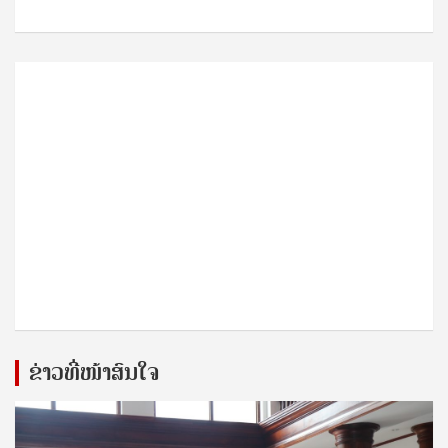
ຂ່າວທີ່ໜ້າສົນໃຈ