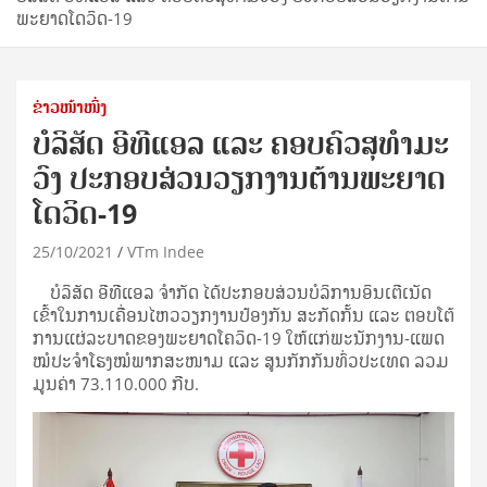
ພະຍາດໂດວິດ-19
ຂ່າວໜ້າໜຶ່ງ
ບໍລິສັດ ອີທີແອລ ແລະ ຄອບຄົວສຸທຳມະ
ວົງ ປະກອບສ່ວນວຽກງານຕ້ານພະຍາດ
ໂດວິດ-19
25/10/2021
VTm Indee
ບໍລິສັດ ອີທີແອລ ຈຳກັດ ໄດ້ປະກອບສ່ວນບໍລິການອິນເຕີເນັດ
ເຂົ້າໃນການເຄື່ອນໄຫວວຽກງານປ້ອງກັນ ສະກັດກັ້ນ ແລະ ຕອບໂຕ້
ການແຜ່ລະບາດຂອງພະຍາດໂຄວິດ-19 ໃຫ້ແກ່ພະນັກງານ-ແພດ
ໝໍປະຈຳໂຮງໝໍພາກສະໜາມ ແລະ ສູນກັກກັນທົ່ວປະເທດ ລວມ
ມູນຄ່າ 73.110.000 ກີບ.