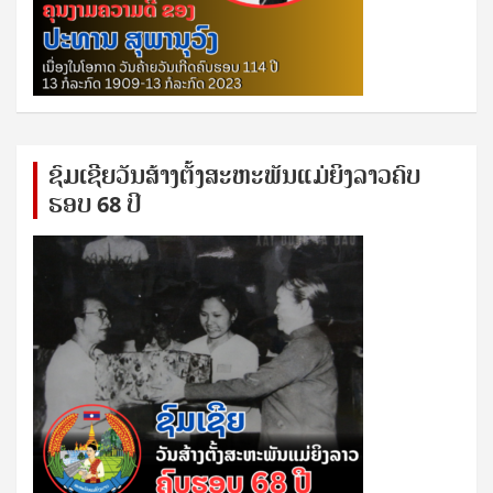
ຊົ​ມ​ເຊີຍ​ວັນ​ສ້າງ​ຕັ້ງ​ສະ​ຫະ​ພັນ​ແມ່​ຍິງ​​ລາວຄົບ​
ຮອບ 68 ປິ