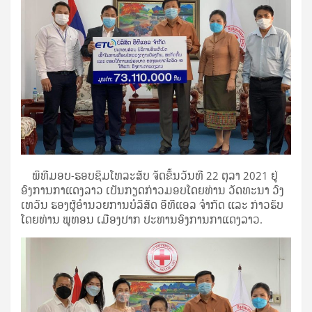
ພິທີມອບ-ຮອບຊິມໂທລະສັບ ຈັດຂຶ້ນວັນທີ 22 ຕຸລາ 2021 ຢູ່
ອົງການກາແດງລາວ ເປັນກຽດກ່າວມອບໂດຍທ່ານ ວັດທະນາ ວົງ
ເທວັນ ຮອງຜູ້ອຳນວຍການບໍລິສັດ ອີທີແອລ ຈຳກັດ ແລະ ກ່າວຮັບ
ໂດຍທ່ານ ພູທອນ ເມືອງປາກ ປະທານອົງການກາແດງລາວ.