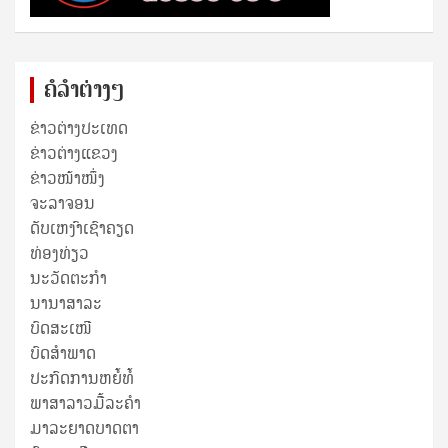
ຄໍລຳຕ່າງໆ
ຂ່າວຕ່າງປະເທດ
ຂ່າວ​ຕ່າງ​ແຂວງ
ຂ່າວໜ້າໜຶ່ງ
ຈະລາຈອນ
ດັບເຫງົາເຊົາຄຽດ
ທ່ອງທ່ຽວ
ນະວັດຕະກໍາ
ນານາສາລະ
ບົດສະເໜີ
ບົດສໍາພາດ
ປະກົດການຫຍໍ້ທໍ້
ພາສາລາວມື້ລະຄຳ
ມາລະຍາດບາດຕາ