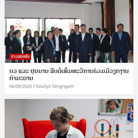
ຂ່າວໜ້າໜຶ່ງ
ນວ ແລະ ຢຸນນານ ສືບຕໍ່ເພີ່ມທະວີການຮ່ວມມືວຽກງານ
ກຳມະບານ
06/08/2026
Souliyo Sengngam