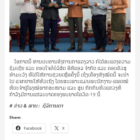
ໂອກາດນີ້ ທ່ານປະທານອົງການກາແດງລາວ ກໍໄດ້ສະແດງຄວາມ
ຊົມເຊີຍ ແລະ ຂອບໃຈຕໍ່ບໍລິສັດ ອີທີແອລ ຈຳກັດ ແລະ ຄອບຄົວສຸ
ທຳມະວົງ ທີ່ໄດ້ໃຫ້ການຊ່ວຍເຫຼືອຄັ້ງນີ້ ເຊິ່ງເຄື່ອງທັງໝົດນີ້ ຈະນຳ
ໄປ ແຈກຢາຍໃຫ້ທົ່ວເຖິງ ໂດຍສະເພາະແມ່ນພະນັກງານ-ແພດໝໍ
ທີ່ປະຈຳຢູ່ໂຮງໝໍພາກສະໜາມ ແລະ ສູນ ກັກກັນທົ່ວແຂວງທີ່
ກຳລັງມີການແຜ່ລະບາດຂອງພະຍາດໂຄວິດ-19 ນີ້.
# ຂ່າວ & ພາບ :
ຊິລິການດາ
Share:
Facebook
X