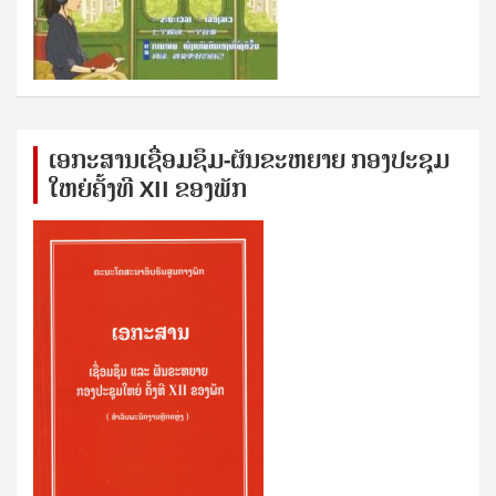
ເອກ​ະ​ສານ​ເຊ​ື່ອມ​ຊ​ຶມ-ຜັນ​ຂະ​ຫ​ຍາຍ ກອງ​ປະ​ຊຸມ​
ໃຫຍ່​ຄັ້ງ​ທີ XII ຂອງ​ພັກ