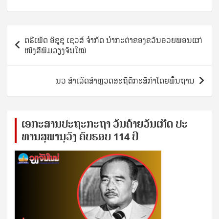
Post
ຕຣີເພັດ ອີຊູຊຸ ເຊວສ໌ ຈຳກັດ ນຳກະຕ່າຂອງຂວັນອວຍພອນແກ່
navigation
ໜັງສືພິມວຽງຈັນໃໝ່
ນວ ສຳເລັດສຳຫຼວດສະຖິຕິກະສິກຳໂດຍພື້ນຖານ
ເອ​ກະ​ສານ​ປະ​ຖະ​ກະ​ຖ​າ ວັນ​ຄ້າຍ​ວັນ​ເກີດ ປ​ະ​
ທານ​ສຸ​ພາ​ນຸ​ວົງ ຄົບ​ຮອບ 114 ປີ