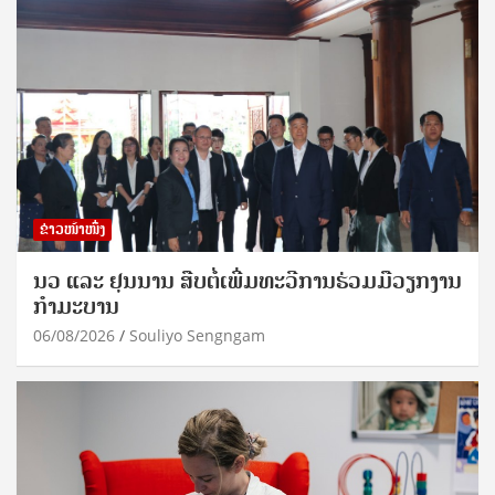
ຂ່າວໜ້າໜຶ່ງ
ນວ ແລະ ຢຸນນານ ສືບຕໍ່ເພີ່ມທະວີການຮ່ວມມືວຽກງານ
ກຳມະບານ
06/08/2026
Souliyo Sengngam