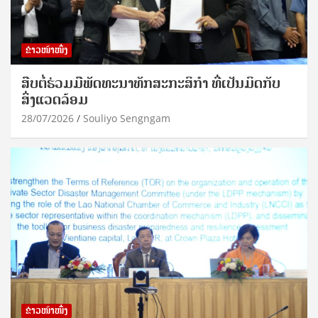
ຂ່າວໜ້າໜຶ່ງ
ສືບຕໍ່ຮ່ວມມືພັດທະນາທັກສະກະສິກຳ ທີ່ເປັນມິດກັບ
ສິ່ງແວດລ້ອມ
28/07/2026
Souliyo Sengngam
ຂ່າວໜ້າໜຶ່ງ