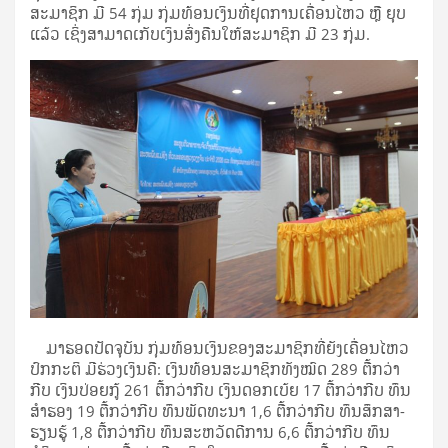
ສະມາຊິກ ມີ 54 ກຸ່ມ ກຸ່ມທ້ອນເງິນທີ່ຢຸດການເຄື່ອນໄຫວ ຫຼື ຍຸບ
ແລ້ວ ເຊິ່ງສາມາດເກັບເງິນສົ່ງຄືນໃຫ້ສະມາຊິກ ມີ 23 ກຸ່ມ.
ມາຮອດປັດຈຸບັນ ກຸ່ມທ້ອນເງິນຂອງສະມາຊິກທີ່ຍັງເຄື່ອນໄຫວ
ປົກກະຕິ ມີຮ່ວງເງິນຄື: ເງິນທ້ອນສະມາຊິກທັງໝົດ 289 ຕື້ກວ່າ
ກີບ ເງິນປ່ອຍກູ້ 261 ຕື້ກວ່າກີບ ເງິນດອກເບ້ຍ 17 ຕື້ກວ່າກີບ ທຶນ
ສຳຮອງ 19 ຕື້ກວ່າກີບ ທຶນພັດທະນາ 1,6 ຕື້ກວ່າກີບ ທຶນສຶກສາ-
ຮຽນຮູ້ 1,8 ຕື້ກວ່າກີບ ທຶນສະຫວັດດີການ 6,6 ຕື້ກວ່າກີບ ທຶນ