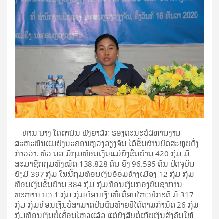
ທ່ານ ນາງ ໂຄຕານິນ ພົງຍາລັກ ຮອງຄະນະບໍລິຫານງານ
ສະຫະພັນແມ່ຍິງນະຄອນຫຼວງວຽງຈັນ ໄດ້ຂຶ້ນຜ່ານບົດສະຫຼຸບດັ່ງ
ກ່າວວ່າ: ທົ່ວ ນວ ມີກຸ່ມທ້ອນເງິນແມ່ຍິງຂັ້ນບ້ານ 420 ກຸ່ມ ມີ
ສະມາຊິກກຸ່ມທັງໝົດ 138.828 ຄົນ ຍິງ 96.595 ຄົນ ປັດຈຸບັນ
ຍັງມີ 397 ກຸ່ມ ໃນນີ້ກຸ່ມທ້ອນເງິນອ້ອມຂ້າງເມືອງ 12 ກຸ່ມ ກຸ່ມ
ທ້ອນເງິນຂັ້ນບ້ານ 384 ກຸ່ມ ກຸ່ມທ້ອນເງິນກອງບັນຊາການ
ທະຫານ ນວ 1 ກຸ່ມ ກຸ່ມທ້ອນເງິນທີ່ເຄື່ອນໄຫວປົກະຕິ ມີ 317
ກຸ່ມ ກຸ່ມທ້ອນເງິນບໍ່ສາມາດປັນຜົນທ້າຍປີໄດ້ຕາມກຳນົດ 26 ກຸ່ມ
ກຸ່ມທ້ອນເງິນບໍ່ເຄື່ອນໄຫວແລ້ວ ແຕ່ຍັງສືບຕໍ່ເກັບເງິນສົ່ງຄືນໃຫ້