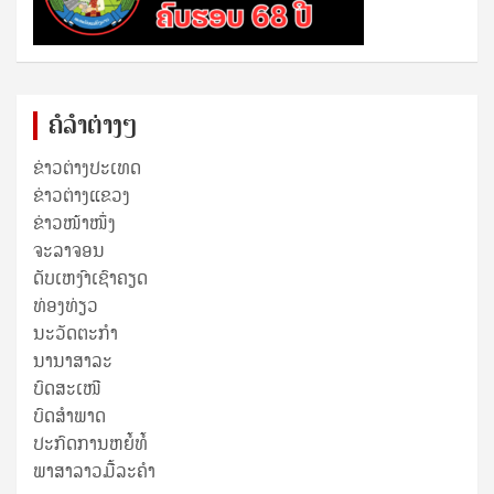
ຄໍລຳຕ່າງໆ
ຂ່າວຕ່າງປະເທດ
ຂ່າວ​ຕ່າງ​ແຂວງ
ຂ່າວໜ້າໜຶ່ງ
ຈະລາຈອນ
ດັບເຫງົາເຊົາຄຽດ
ທ່ອງທ່ຽວ
ນະວັດຕະກໍາ
ນານາສາລະ
ບົດສະເໜີ
ບົດສໍາພາດ
ປະກົດການຫຍໍ້ທໍ້
ພາສາລາວມື້ລະຄຳ