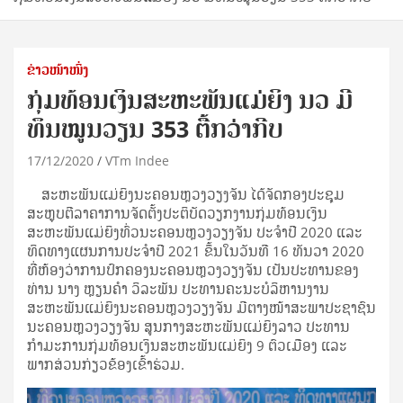
ຂ່າວໜ້າໜຶ່ງ
ກຸ່ມທ້ອນເງິນສະຫະພັນແມ່ຍິງ ນວ ມີ
ທຶນໝູນວຽນ 353 ຕື້ກວ່າກີບ
17/12/2020
VTm Indee
ສະຫະພັນແມ່ຍິງນະຄອນຫຼວງວຽງຈັນ ໄດ້ຈັດກອງປະຊຸມ
ສະຫຼຸບຕີລາຄາການຈັດຕັ້ງປະຕິບັດວຽກງານກຸ່ມທ້ອນເງິນ
ສະຫະພັນແມ່ຍິງທົ່ວນະຄອນຫຼວງວຽງຈັນ ປະຈຳປີ 2020 ແລະ
ທິດທາງແຜນການປະຈຳປີ 2021 ຂຶ້ນໃນວັນທີ 16 ທັນວາ 2020
ທີ່ຫ້ອງວ່າການປົກຄອງນະຄອນຫຼວງວຽງຈັນ ເປັນປະທານຂອງ
ທ່ານ ນາງ ຫຼຽນຄຳ ວິລະພັນ ປະທານຄະນະບໍລິຫານງານ
ສະຫະພັນແມ່ຍິງນະຄອນຫຼວງວຽງຈັນ ມີຕາງໜ້າສະພາປະຊາຊົນ
ນະຄອນຫຼວງວຽງຈັນ ສູນກາງສະຫະພັນແມ່ຍິງລາວ ປະທານ
ກຳມະການກຸ່ມທ້ອນເງິນສະຫະພັນແມ່ຍິງ 9 ຕົວເມືອງ ແລະ
ພາກສ່ວນກ່ຽວຂ້ອງເຂົ້າຮ່ວມ.