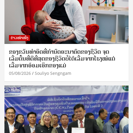
ຂ່າວໜ້າໜຶ່ງ
ຂອງຂວັນທໍາອິດທີ່ກໍານົດອະນາຄົດຂອງຊີວິດ ຈຸດ
ເລີ່ມຕົ້ນທີ່ດີທີ່ສຸດຂອງຊີວິດບໍ່ໄດ້ເລີ່ມຈາກໂຮງໝໍແຕ່
ເລີ່ມຈາກອ້ອມເອິກຂອງແມ່
05/08/2026
Souliyo Sengngam