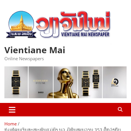
Skip
to
content
Vientiane Mai
Online Newspapers
Home
ກຸ່ມທ້ອນເງິນສະຫະພັນແມ່ຍິງ ນວ ມີທຶນໝູນວຽນ 353 ຕື້ກວ່າກີບ