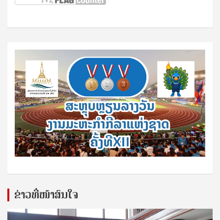
ຂ່າວທີ່ໜ້າສົນໃຈ