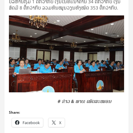
ບໍລິຫານກຸ່ມ 1 ຕື້ກວ່າກີບ ເງິນໃນທະນາຄານ 34 ຕື້ກວ່າກີບ ເງິນ
ສົດມີ 8 ຕື້ກວ່າກີບ ລວມທຶນໝູນວຽນທັງໝົດ 353 ຕື້ກວ່າກີບ.
​
# ຂ່າວ & ພາບ: ເພັດສະໝອນ
Share:
Facebook
X