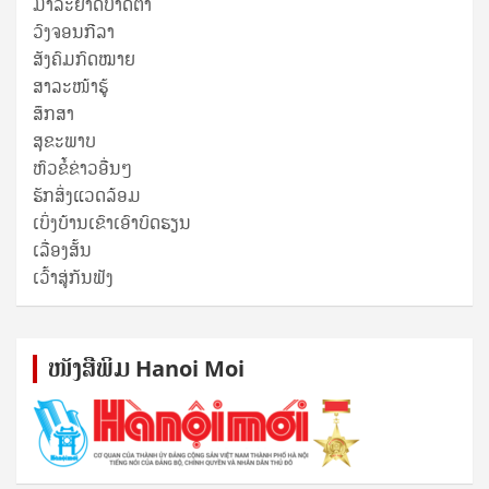
ມາລະຍາດບາດຕາ
ວົງຈອນກີລາ
ສັງຄົມກົດໝາຍ
ສາລະໜ້າຮູ້
ສຶກສາ
ສຸ​ຂະ​ພາບ
ຫົວຂໍ້ຂ່າວອື່ນໆ
ຮັກສິ່ງແວດລ້ອມ
ເບິ່ງບ້ານເຂົາເອົາບົດຮຽນ
ເລື່ອງສັ້ນ
ເວົ້າສູ່ກັນຟັງ
ໜັງ​ສື​ພິມ Hanoi Moi