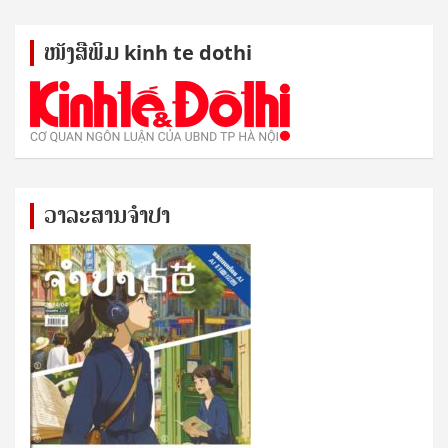
ໜັງ​ສື​ພິມ kinh te dothi
ວາລະສານຈຳປາ