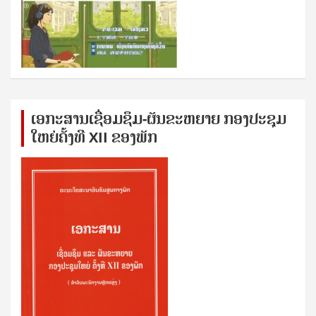
ເອກ​ະ​ສານ​ເຊ​ື່ອມ​ຊ​ຶມ-ຜັນ​ຂະ​ຫ​ຍາຍ ກອງ​ປະ​ຊຸມ​
ໃຫຍ່​ຄັ້ງ​ທີ XII ຂອງ​ພັກ