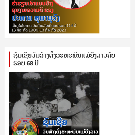
ຊົ​ມ​ເຊີຍ​ວັນ​ສ້າງ​ຕັ້ງ​ສະ​ຫະ​ພັນ​ແມ່​ຍິງ​​ລາວຄົບ​
ຮອບ 68 ປິ