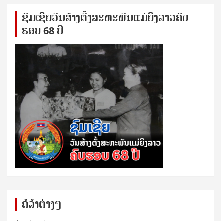
ຊົ​ມ​ເຊີຍ​ວັນ​ສ້າງ​ຕັ້ງ​ສະ​ຫະ​ພັນ​ແມ່​ຍິງ​​ລາວຄົບ​
ຮອບ 68 ປິ
ຄໍລຳຕ່າງໆ