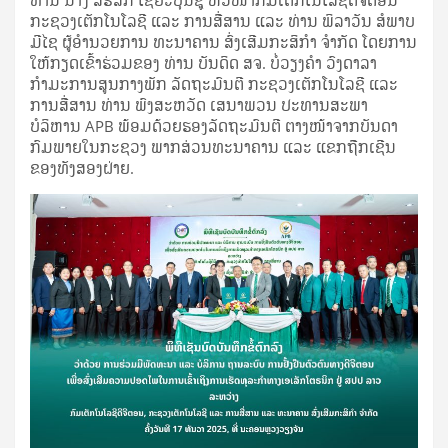
ທ່ານ ນາງ ສີຣິລັກ ໄຊຍະບຸນຊູ ຫົວໜ້າກົມເຕັກໂນໂລຊີດີຈີຕ໋ອນ
ກະຊວງເຕັກໂນໂລຊີ ແລະ ການສື່ສານ ແລະ ທ່ານ ພິລາວັນ ສໍພາບ
ມີໄຊ ຜູ້ອຳນວຍການ ທະນາຄານ ສົ່ງເສີມກະສິກໍາ ຈຳກັດ ໂດຍການ
ໃຫ້ກຽດເຂົ້າຮ່ວມຂອງ ທ່ານ ບັນດິດ ສຈ. ບໍ່ວຽງຄຳ ວົງດາລາ
ກຳມະການສູນກາງພັກ ລັດຖະມົນຕີ ກະຊວງເຕັກໂນໂລຊີ ແລະ
ການສື່ສານ ທ່ານ ພົງສະຫວັດ ເສນາພວນ ປະທານສະພາ
ບໍລິຫານ APB ພ້ອມດ້ວຍຮອງລັດຖະມົນຕີ ຕາງໜ້າຈາກບັນດາ
ກົມພາຍໃນກະຊວງ ພາກສ່ວນທະນາຄານ ແລະ ແຂກຖືກເຊີນ
ຂອງທັງສອງຝ່າຍ.