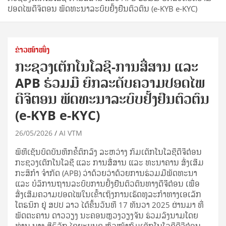
ປອດໄພດີຈິຕອນ ພັດທະນາລະບົບຢັ້ງຢືນຕົວຕົນ (e-KYB e-KYC)
ຂ່າວໜ້າໜຶ່ງ
ກະຊວງເຕັກໂນໂລຊີ-ການສື່ສານ ແລະ
APB ຮ່ວມມື ຍົກລະດັບຄວາມປອດໄພ
ດີຈິຕອນ ພັດທະນາລະບົບຢັ້ງຢືນຕົວຕົນ
(e-KYB e-KYC)
26/05/2026
AI VTM
ພິທີເຊັນບົດບັນທຶກຂໍ້ຕົກລົງ ລະຫວ່າງ ກົມເຕັກໂນໂລຊີດີຈີຕ໋ອນ
ກະຊວງເຕັກໂນໂລຊີ ແລະ ການສື່ສານ ແລະ ທະນາຄານ ສົ່ງເສີມ
ກະສິກໍາ ຈຳກັດ (APB) ວ່າດ້ວຍວ່າດ້ວຍການຮ່ວມມືພັດທະນາ
ແລະ ບໍລິການຖານລະບົບການຢັ້ງຢືນຕົວຕົນທາງດີຈີຕ໋ອນ ເພື່ອ
ສົ່ງເສີມຄວາມປອດໄພໃນເຂົ້າເຖິງການເຮັດທຸລະກໍາທາງເອເລັກ
ໂຕຣນິກ ຢູ່ ສປປ ລາວ ໄດ້ຂຶ້ນວັນທີ 17 ທັນວາ 2025 ຜ່ານມາ ທີ່
ພັດຕະຄານ ດາວວຽງ ນະຄອນຫຼວງວຽງຈັນ ຮ່ວມລົງນາມໂດຍ