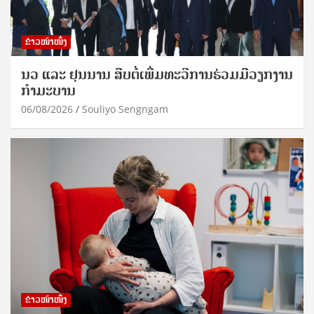
ຂ່າວໜ້າໜຶ່ງ
ນວ ແລະ ຢຸນນານ ສືບຕໍ່ເພີ່ມທະວີການຮ່ວມມືວຽກງານ
ກຳມະບານ
06/08/2026
Souliyo Sengngam
ຂ່າວໜ້າໜຶ່ງ