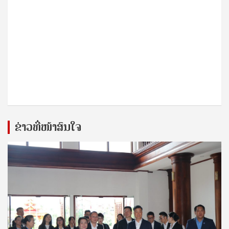
ຂ່າວທີ່ໜ້າສົນໃຈ