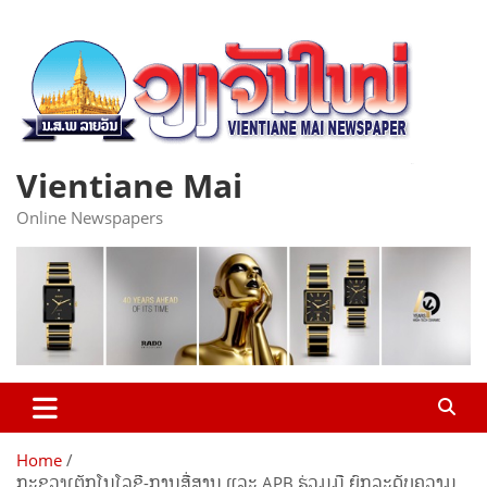
Skip
to
content
Vientiane Mai
Online Newspapers
Home
ກະຊວງເຕັກໂນໂລຊີ-ການສື່ສານ ແລະ APB ຮ່ວມມື ຍົກລະດັບຄວາມ