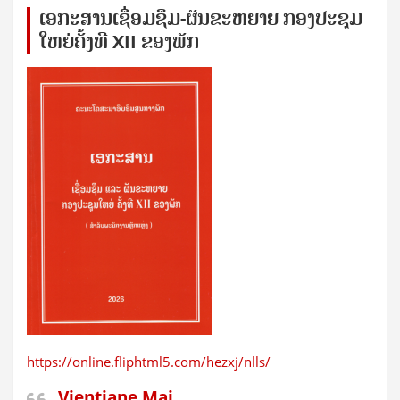
ເອກ​ະ​ສານ​ເຊ​ື່ອມ​ຊ​ຶມ-ຜັນ​ຂະ​ຫ​ຍາຍ ກອງ​ປະ​ຊຸມ​
ໃຫຍ່​ຄັ້ງ​ທີ XII ຂອງ​ພັກ
https://online.fliphtml5.com/hezxj/nlls/
Vientiane Mai