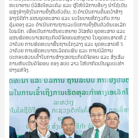
ທະນາຄານ ບໍລິສັດໂທລະຄົມ ແລະ ຜູ້ໃຫ້ບໍລິການອື່ນໆ ນໍາໃຊ້ເປັນ
ແຫຼ່ງອ້າງອີງໃນການຢັ້ງຢືນຕົວຕົນ; 3) ດຳເນີນການຄົ້ນຄວ້າສ້າງ
ຮ່າງນິຕິກຳ ແຜນຍຸດທະສາດ ແລະ ນະໂຍບາຍທີ່ກ່ຽວກັບ ການ
ຄຸ້ມຄອງ ແລະ ດຳເນີນການຖານລະບົບການຢັ້ງຢືນຕົວຕົນເອເລັກ
ໂຕຣນິກ. ເພື່ອເປັນການຜັນຂະຫຍາຍ ວິໄສທັດ ຍຸດທະສາດ ແລະ
ແຜນພັດທະນາເສດຖະກິດດິຈິຕອນແຫ່ງຊາດ ໃນຍຸດທະສາດທີ 2
ວ່າດ້ວຍ ການພັດທະນາພື້ນຖານໂຄງລ່າງ ແລະ ຍຸດທະສາດທີ 5
ວ່າດ້ວຍ ການພັດທະນາຜະລິດຕະພັນ ແລະ ການບໍລິການ
ປະກອບສ່ວນເຂົ້າໃນການສ້າງເສດຖະກິດດິຈິຕອນ ແລະ ສົ່ງເສີມ
ການຫັນເປັນດິຈິຕອນ ຂອງ ສປປ ລາວ ໃຫ້ປາກົດເປັນຮູບປະທໍາ
ຢ່າງແທ້ຈິງ.