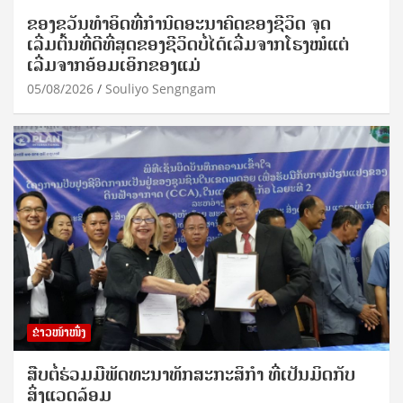
ຂອງຂວັນທໍາອິດທີ່ກໍານົດອະນາຄົດຂອງຊີວິດ ຈຸດ
ເລີ່ມຕົ້ນທີ່ດີທີ່ສຸດຂອງຊີວິດບໍ່ໄດ້ເລີ່ມຈາກໂຮງໝໍແຕ່
ເລີ່ມຈາກອ້ອມເອິກຂອງແມ່
05/08/2026
Souliyo Sengngam
ຂ່າວໜ້າໜຶ່ງ
ສືບຕໍ່ຮ່ວມມືພັດທະນາທັກສະກະສິກຳ ທີ່ເປັນມິດກັບ
ສິ່ງແວດລ້ອມ