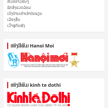
ຫົວຂໍ້ຂ່າວອື່ນໆ
ຮັກສິ່ງແວດລ້ອມ
ເບິ່ງບ້ານເຂົາເອົາບົດຮຽນ
ເລື່ອງສັ້ນ
ເວົ້າສູ່ກັນຟັງ
ໜັງ​ສື​ພິມ Hanoi Moi
ໜັງ​ສື​ພິມ kinh te dothi