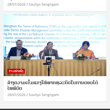
28/07/2026
Souliyo Sengngam
ຂ່າວໜ້າໜຶ່ງ
ສ້າງຄວາມເຂັ້ມແຂງໃຫ້ພາກທຸລະກິດໃນການຕອບໂຕ້
ໄພພິບັດ
28/07/2026
Souliyo Sengngam