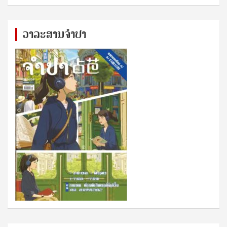
ວາລະສານຈຳປາ