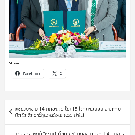
Share:
Facebook
X
Post
ສະໜອງທຶນ 14 ຕື້ກວ່າກີບ ໃຫ້ 15 ໂຄງການຍ່ອຍ ວຽກງານ
navigation
ປົກປັກຮັກສາສິ່ງແວດລ້ອມ ແລະ ປ່າໄມ້
ເບຍລາວ ສືບຕໍ່ “ສານຝັນໃຫ້ນ້ອງ” ມອບທຶນກວ່າ 1,4 ຕື້ກີບ