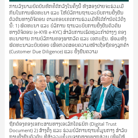
ການລົງນາມບົດບັນທຶກຂໍ້ຕົກລົງໃນຄັ້ງນີ້ ທັງສອງຝ່າຍຈະຮ່ວມມື
ກັນໃນການພັດທະນາ ແລະ ໃຫ້ບໍລິການຖານລະບົບການຢັ້ງຢືນ
ຕົວຕົນທາງດິຈິຕອນ ຕາມຂອບເຂດການຮ່ວມມືທີ່ໄດ້ກຳນົດໄວ້ດັ່ງ
ນີ້: 1) ພັດທະນາ ແລະ ບໍລິການ ຖານລະບົບການຢັ້ງຢືນຕົວຕົນ
ທາງດິຈິຕອນ (e-KYB e-KYC) ສໍາລັບການເຮັດທຸລະກໍາຕ່າງໆ ຂອງ
ທະນາຄານ ການບໍລິການຂອງພາກລັດ ແລະ ເອກະຊົນ. ພ້ອມທັງ
ພັດທະນາລະບົບຍ່ອຍ ເພື່ອກວດສອບຄວາມໜ້າເຊື່ອຖືຂອງລູກຄ້າ
(Customer Due Diligence) ແລະ ຢັ້ງຢືນຄວາມ
ຖືກຕ້ອງຂອງເອກະສານທາງເອເລັກໂຕຣນິກ (Digital Trust
Document) 2) ສ້າງຕັ້ງ ແລະ ຮ່ວມບໍລິການຖານຂໍ້ມູນກາງ ສໍາລັບ
ການຢັ້ງຢືນຕົວຕົນ ທີ່ສັງລວມຂໍ້ມູນຈາກຫຼາຍພາກສ່ວນ ເພື່ອໃຫ້