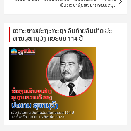
ພັດທະນາຊັບພະຍາກອນມະນຸດ
ເອ​ກະ​ສານ​ປະ​ຖະ​ກະ​ຖ​າ ວັນ​ຄ້າຍ​ວັນ​ເກີດ ປ​ະ​
ທານ​ສຸ​ພາ​ນຸ​ວົງ ຄົບ​ຮອບ 114 ປີ