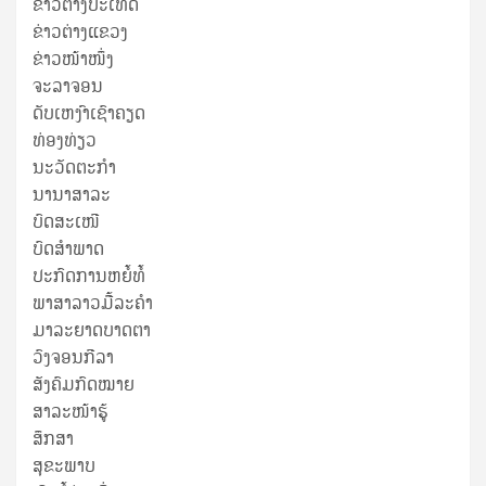
ຂ່າວຕ່າງປະເທດ
ຂ່າວ​ຕ່າງ​ແຂວງ
ຂ່າວໜ້າໜຶ່ງ
ຈະລາຈອນ
ດັບເຫງົາເຊົາຄຽດ
ທ່ອງທ່ຽວ
ນະວັດຕະກໍາ
ນານາສາລະ
ບົດສະເໜີ
ບົດສໍາພາດ
ປະກົດການຫຍໍ້ທໍ້
ພາສາລາວມື້ລະຄຳ
ມາລະຍາດບາດຕາ
ວົງຈອນກີລາ
ສັງຄົມກົດໝາຍ
ສາລະໜ້າຮູ້
ສຶກສາ
ສຸ​ຂະ​ພາບ