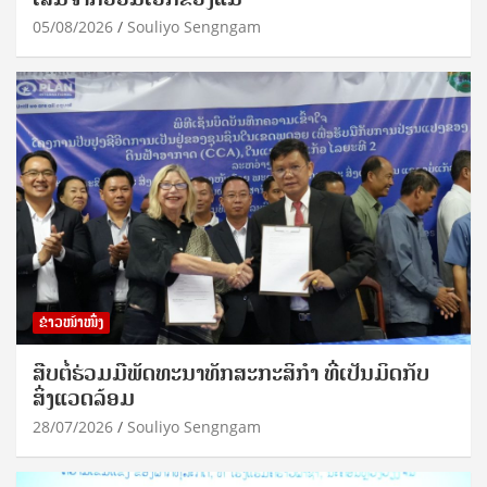
05/08/2026
Souliyo Sengngam
ຂ່າວໜ້າໜຶ່ງ
ສືບຕໍ່ຮ່ວມມືພັດທະນາທັກສະກະສິກຳ ທີ່ເປັນມິດກັບ
ສິ່ງແວດລ້ອມ
28/07/2026
Souliyo Sengngam