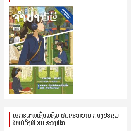
ເອກ​ະ​ສານ​ເຊ​ື່ອມ​ຊ​ຶມ-ຜັນ​ຂະ​ຫ​ຍາຍ ກອງ​ປະ​ຊຸມ​
ໃຫຍ່​ຄັ້ງ​ທີ XII ຂອງ​ພັກ