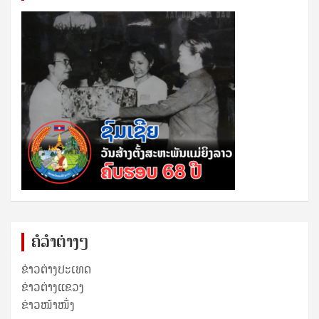
ຄໍລຳຕ່າງໆ
ຂ່າວຕ່າງປະເທດ
ຂ່າວ​ຕ່າງ​ແຂວງ
ຂ່າວໜ້າໜຶ່ງ