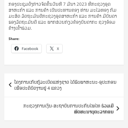
ກອງປະຊຸມດັ່ງ​ກ່າວ​ຈັດຂຶ້ນວັນທີ 7 ມີນາ 2023 ທີ່ກະຊວງອຸດ
ສາຫະກໍາ ແລະ ການຄ້າ ເປັນປະທານຂອງ ທ່ານ ມະໄລທອງ ກົມ
ມະສິດ ລັດຖະມົນຕີກະຊວງອຸດສາຫະກໍາ ແລະ ການຄ້າ ມີບັນດາ
ຮອງລັດຖະມົນຕີ ແລະ ພາກສ່ວນກ່ຽວຂ້ອງບັນດາກະ ຊວງອ້ອມ
ຂ້າງເຂົ້າຮ່ວມ.
Share:
Facebook
X
Post
ໂຄງການເກັບກູ້ລະເບີດແຫ່ງຊາດ ໄດ້​ຮັບພາຫະນະ-ອຸປະກອນ
navigation
ເພື່ອປະ​ຕິ​ບັດ​ງານ​ຢູ່ 4 ແຂວງ
ກະ​ຊວງ​ການ​ເງິນ-ສະ​ຖາ​ບັນ​ການ​ປະ​ກັນ​ໄພ​ໄທ
ຮ່ວມມື
ພັດທະນາບຸຄະລາກອນ