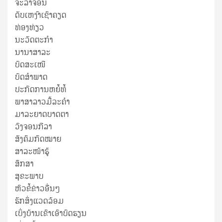
ຈະລາຈອນ
ດັບເຫງົາເຊົາຄຽດ
ທ່ອງທ່ຽວ
ນະວັດຕະກໍາ
ນານາສາລະ
ບົດສະເໜີ
ບົດສໍາພາດ
ປະກົດການຫຍໍ້ທໍ້
ພາສາລາວມື້ລະຄຳ
ມາລະຍາດບາດຕາ
ວົງຈອນກີລາ
ສັງຄົມກົດໝາຍ
ສາລະໜ້າຮູ້
ສຶກສາ
ສຸ​ຂະ​ພາບ
ຫົວຂໍ້ຂ່າວອື່ນໆ
ຮັກສິ່ງແວດລ້ອມ
ເບິ່ງບ້ານເຂົາເອົາບົດຮຽນ