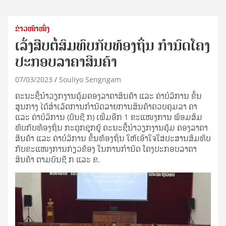
ຂ່າວໜ້າໜຶ່ງ
ເລັ່ງສືບ​ຕໍ່​ສົມ​ທົບ​ກັບ​ທ້ອ​ງ​ຖິ່ນ ກຳ​ນົດ​ໂຄງ​
ປະ​ກອບ​ລາ​ຄາ​ສິ​ນ​ຄ້າ
07/03/2023
Souliyo Sengngam
ຄະນະຊີ້ນໍາວຽກງານຄຸ້ມຄອງລາຄາສິນຄ້າ ແລະ ຄ່າບໍລິການ ຂັ້ນ
ສູນກາງ ໄດ້ສໍາເລັດການກໍານົດລາຍການສິນຄ້າຄວບຄຸມລາ ຄາ
ແລະ ຄ່າບໍລິການ (ບັນຊີ ກ) ເພີ່ມອີກ 1 ຂະແໜງການ ພ້ອມ​ສົມ​
ທົບ​ກັບ​ທ້ອ​ງ​ຖິ່ນ ກະຕຸກຊຸກຍູ້ ຄະນະຊີ້ນຳວຽກງານຄຸ້ມ ຄອງລາຄາ
ສິນຄ້າ ແລະ ຄ່າບໍລິການ ຂັ້ນທ້ອງຖິ່ນ ໃຫ້ເອົາໃຈໃສ່ປະສານສົມທົບ
ກັບຂະແໜງການກ່ຽວຂ້ອງ ໃນການກໍານົດ ໂຄງປະກອບລາຄາ
ສິນຄ້າ ຕາມບັນຊີ ກ ແລະ ຂ.