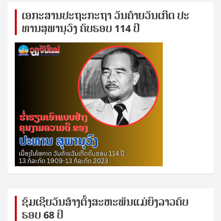
ເອ​ກະ​ສານ​ປະ​ຖະ​ກະ​ຖ​າ ວັນ​ຄ້າຍ​ວັນ​ເກີດ ປ​ະ​
ທານ​ສຸ​ພາ​ນຸ​ວົງ ຄົບ​ຮອບ 114 ປີ
ຊົ​ມ​ເຊີຍ​ວັນ​ສ້າງ​ຕັ້ງ​ສະ​ຫະ​ພັນ​ແມ່​ຍິງ​​ລາວຄົບ​
ຮອບ 68 ປິ