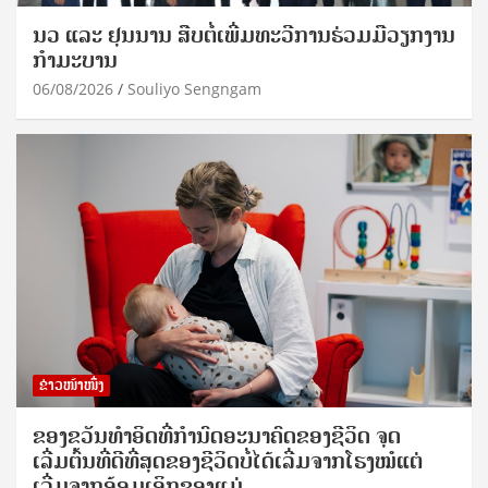
ນວ ແລະ ຢຸນນານ ສືບຕໍ່ເພີ່ມທະວີການຮ່ວມມືວຽກງານ
ກຳມະບານ
06/08/2026
Souliyo Sengngam
ຂ່າວໜ້າໜຶ່ງ
ຂອງຂວັນທໍາອິດທີ່ກໍານົດອະນາຄົດຂອງຊີວິດ ຈຸດ
ເລີ່ມຕົ້ນທີ່ດີທີ່ສຸດຂອງຊີວິດບໍ່ໄດ້ເລີ່ມຈາກໂຮງໝໍແຕ່
ເລີ່ມຈາກອ້ອມເອິກຂອງແມ່