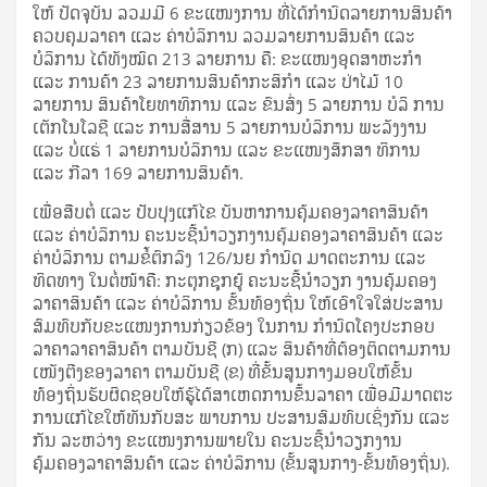
ໃຫ້ ປັດຈຸບັນ ລວມມີ 6 ຂະແໜງການ ທີ່ໄດ້ກໍານົດລາຍການສິນຄ້າ
ຄວບຄຸມລາຄາ ແລະ ຄ່າບໍລິການ ລວມລາຍການສິນຄ້າ ແລະ
ບໍລິການ ໄດ້ທັງໝົດ 213 ລາຍການ ຄື: ຂະແໜງອຸດສາຫະກຳ
ແລະ ການຄ້າ 23 ລາຍການສິນຄ້າກະສິກຳ ແລະ ປ່າໄມ້ 10
ລາຍການ ສິນຄ້າໂຍທາທິການ ແລະ ຂົນສົ່ງ 5 ລາຍການ ບໍລິ ການ
ເຕັກໂນໂລຊີ ແລະ ການສື່ສານ 5 ລາຍການບໍລິການ ພະລັງງານ
ແລະ ບໍ່ແຮ່ 1 ລາຍການບໍລິການ ແລະ ຂະແໜງສຶກສາ ທິການ
ແລະ ກີລາ 169 ລາຍການສິນຄ້າ.
ເພື່ອສືບຕໍ່ ແລະ ປັບປຸງແກ້ໄຂ ບັນຫາການຄຸ້ມຄອງລາຄາສິນຄ້າ
ແລະ ຄ່າບໍລິການ ຄະນະຊີ້ນຳວຽກງານຄຸ້ມຄອງລາຄາສິນຄ້າ ແລະ
ຄ່າບໍລິການ ຕາມຂໍ້ຕົກລົງ 126/ນຍ ກຳນົດ ມາດຕະການ ແລະ
ທິດທາງ ໃນຕໍ່ໜ້າຄື: ກະຕຸກຊຸກຍູ້ ຄະນະຊີ້ນຳວຽກ ງານຄຸ້ມຄອງ
ລາຄາສິນຄ້າ ແລະ ຄ່າບໍລິການ ຂັ້ນທ້ອງຖິ່ນ ໃຫ້ເອົາໃຈໃສ່ປະສານ
ສົມທົບກັບຂະແໜງການກ່ຽວຂ້ອງ ໃນການ ກໍານົດໂຄງປະກອບ
ລາຄາລາຄາສິນຄ້າ ຕາມບັນຊີ (ກ) ແລະ ສິນຄ້າທີ່ຕ້ອງຕິດຕາມການ
ເໜັງຕີງຂອງລາຄາ ຕາມບັນຊີ (ຂ) ທີ່ຂັ້ນສູນກາງມອບໃຫ້ຂັ້ນ
ທ້ອງຖິ່ນຮັບຜິດຊອບໃຫ້ຮູ້ໄດ້ສາເຫດການຂຶ້ນລາຄາ ເພື່ອມີມາດຕະ
ການແກ້ໄຂໃຫ້ທັນກັບສະ ພາບການ ປະສານສົມທົບເຊິ່ງກັນ ແລະ
ກັນ ລະຫວ່າງ ຂະແໜງການພາຍໃນ ຄະນະຊີ້ນຳວຽກງານ
ຄຸ້ມຄອງລາຄາສິນຄ້າ ແລະ ຄ່າບໍລິການ (ຂັ້ນສູນກາງ-ຂັ້ນທ້ອງຖິ່ນ).