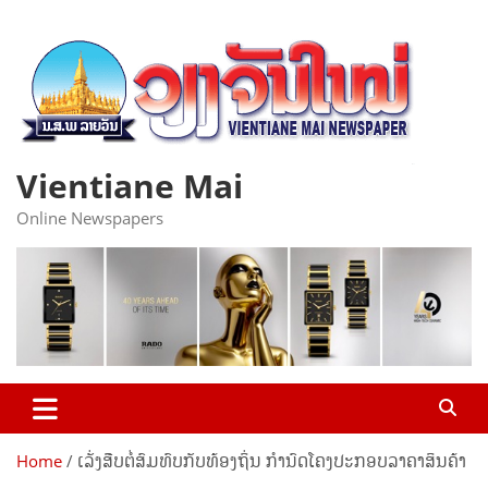
Skip
to
content
Vientiane Mai
Online Newspapers
Home
ເລັ່ງສືບ​ຕໍ່​ສົມ​ທົບ​ກັບ​ທ້ອ​ງ​ຖິ່ນ ກຳ​ນົດ​ໂຄງ​ປະ​ກອບ​ລາ​ຄາ​ສິ​ນ​ຄ້າ