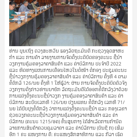
ທ່ານ ບຸນເຖິງ ດວງສະຫວັນ ຮອງລັດຖະມົນຕີ ກະຊວງອຸດສາຫະ
ກໍາ ແລະ ການຄ້າ ລາຍງານການຈັດຕັ້ງປະຕິບັດຂອງຄະນະ ຊີ້ນຳ
ວຽກງານຄຸ້ມຄອງລາຄາສິນຄ້າ ແລະ ຄ່າບໍລິການ ປະຈຳປີ 2022
ແລະ ທິດທາງແຜນການເຄື່ອນໄຫວໃນຕໍ່ໜ້າ ຕໍ່ກອງ ປະຊຸມຄະນະ
ຊີ້ນໍາວຽກງານຄຸ້ມຄອງລາຄາສິນຄ້າ ແລະ ຄ່າບໍລິການ ຄັ້ງທີ 4 ຕາມ
ຂໍ້ຕົກລົ 126/ນຍ ຄັ້ງທີ 1 ໃຫ້ຮູ້ວ່າ: ຜ່ານ ການຈັດຕັ້ງປະຕິບັດຕົວຈິງ
ວຽກງານດັ່ງກ່າວທ່ານນາຍົກ ລັດຖະມົນຕີໄດ້ອອກຂໍ້ຕົກລົງວ່າດ້ວຍ
ການແຕ່ງຕັ້ງຄະນະຊີ້ນໍາວຽກ ງານຄຸ້ມຄອງລາຄາສິນຄ້າ ແລະ ຄ່າ
ບໍລິການ ສະບັບເລກທີ 126/ນຍ ປ່ຽນແທນ ຂໍ້ຕົກລົງ ເລກທີ 71/
ນຍ ໄດ້ປັບປຸງຂໍ້ຕົກລົງ ວ່າການແຕ່ງຕັ້ງຄະນະຊີ້ນໍາ ແລະ ກອງເລຂາ
ຊ່ວຍວຽກຄະນະຊີ້ນໍາວຽກງານຄຸ້ມຄອງລາຄາສິນຄ້າ ແລະ ຄ່າ
ບໍລິການ (ຄະນະ 1215/ອຄ) ຂັ້ນສູນກາງ ໄດ້ສໍາເລັດການກໍານົດ
ລາຍການສິນຄ້າຄວບຄຸມລາຄາ ແລະ ຄ່າບໍລິການ (ບັນຊີ ກ) ເພີ່ມ
ອີກ 1 ຂະ ແໜງການ ຄື: ຂະແໜງສຶກສາທິການ ແລະ ກີລາ ເຮັດ