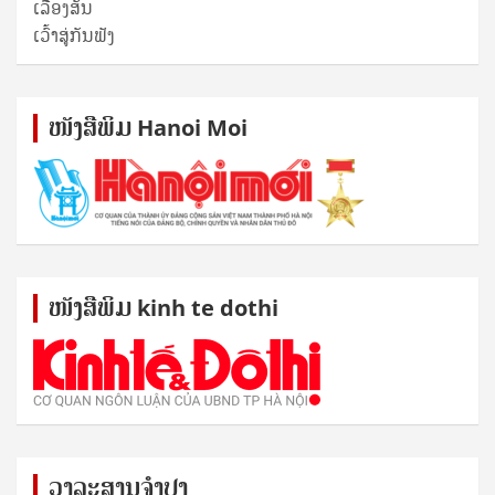
ເລື່ອງສັ້ນ
ເວົ້າສູ່ກັນຟັງ
ໜັງ​ສື​ພິມ Hanoi Moi
ໜັງ​ສື​ພິມ kinh te dothi
ວາລະສານຈຳປາ