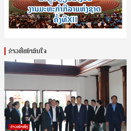
ຂ່າວທີ່ໜ້າສົນໃຈ
ຂ່າວໜ້າໜຶ່ງ