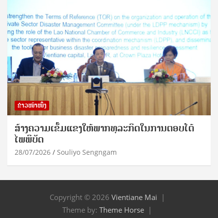
ຂ່າວໜ້າໜຶ່ງ
ສ້າງຄວາມເຂັ້ມແຂງໃຫ້ພາກທຸລະກິດໃນການຕອບໂຕ້
ໄພພິບັດ
28/07/2026
Souliyo Sengngam
Copyright © 2026
Vientiane Mai
Theme by:
Theme Horse