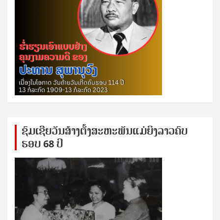
ຊົ​ມ​ເຊີຍ​ວັນ​ສ້າງ​ຕັ້ງ​ສະ​ຫະ​ພັນ​ແມ່​ຍິງ​​ລາວຄົບ​
ຮອບ 68 ປິ