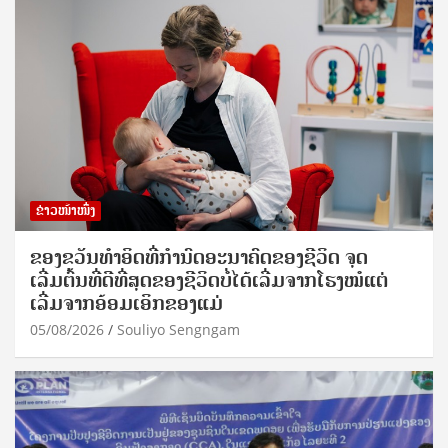
ຂ່າວໜ້າໜຶ່ງ
ຂອງຂວັນທໍາອິດທີ່ກໍານົດອະນາຄົດຂອງຊີວິດ ຈຸດ
ເລີ່ມຕົ້ນທີ່ດີທີ່ສຸດຂອງຊີວິດບໍ່ໄດ້ເລີ່ມຈາກໂຮງໝໍແຕ່
ເລີ່ມຈາກອ້ອມເອິກຂອງແມ່
05/08/2026
Souliyo Sengngam