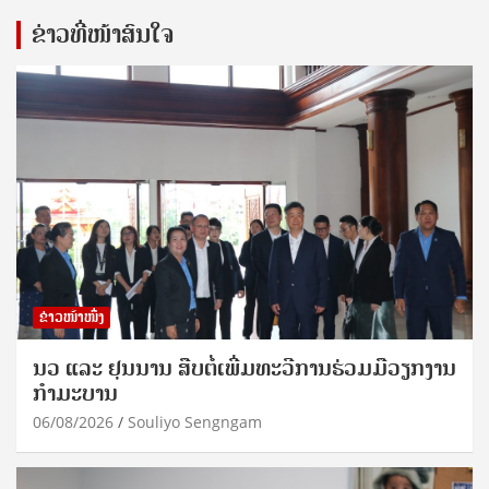
ຂ່າວທີ່ໜ້າສົນໃຈ
ຂ່າວໜ້າໜຶ່ງ
ນວ ແລະ ຢຸນນານ ສືບຕໍ່ເພີ່ມທະວີການຮ່ວມມືວຽກງານ
ກຳມະບານ
06/08/2026
Souliyo Sengngam