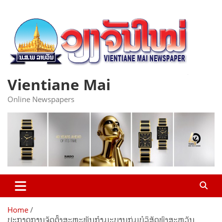
Skip
to
content
Vientiane Mai
Online Newspapers
Home
ປະກາດການຈັດຕັ້ງສະຫະພັນກຳມະບານກຸ່ມບໍລິສັດພົງສະຫວັນ