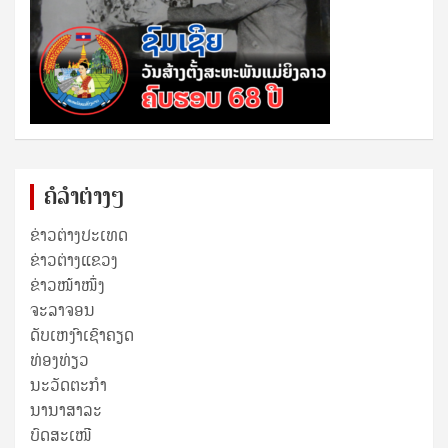
ຄໍລຳຕ່າງໆ
ຂ່າວຕ່າງປະເທດ
ຂ່າວ​ຕ່າງ​ແຂວງ
ຂ່າວໜ້າໜຶ່ງ
ຈະລາຈອນ
ດັບເຫງົາເຊົາຄຽດ
ທ່ອງທ່ຽວ
ນະວັດຕະກໍາ
ນານາສາລະ
ບົດສະເໜີ