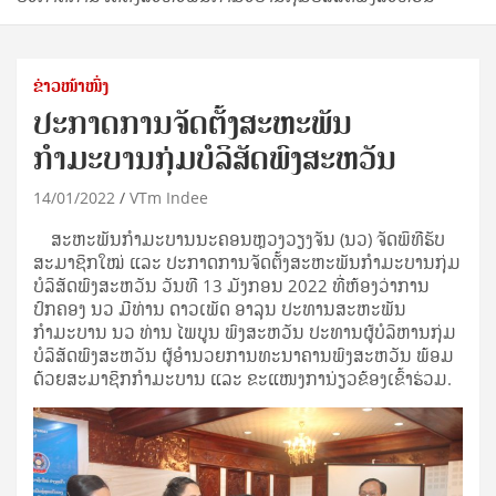
ຂ່າວໜ້າໜຶ່ງ
ປະກາດການຈັດຕັ້ງສະຫະພັນ
ກຳມະບານກຸ່ມບໍລິສັດພົງສະຫວັນ
14/01/2022
VTm Indee
ສະຫະພັນກຳມະບານນະຄອນຫຼວງວຽງຈັນ (ນວ) ຈັດພິທີຮັບ
ສະມາຊິກໃໝ່ ແລະ ປະກາດການຈັດຕັ້ງສະຫະພັນກຳມະບານກຸ່ມ
ບໍລິສັດພົງສະຫວັນ ວັນທີ 13 ມັງກອນ 2022 ທີ່ຫ້ອງວ່າການ
ປົກຄອງ ນວ ມີທ່ານ ດາວເພັດ ອາລຸນ ປະທານສະຫະພັນ
ກຳມະບານ ນວ ທ່ານ ໄພບູນ ພົງສະຫວັນ ປະທານຜູ້ບໍລິຫານກຸ່ມ
ບໍລິສັດພົງສະຫວັນ ຜູ້ອຳນວຍການທະນາຄານພົງສະຫວັນ ພ້ອມ
ດ້ວຍສະມາຊິກກຳມະບານ ແລະ ຂະແໜງການ່ຽວຂ້ອງເຂົ້າຮ່ວມ.