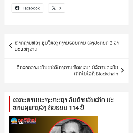
Facebook
X
Post
ຫາດຊາຍຟອງ ສຸມ​ໃສ່​ວຽກ​ງານ​ຮອບ​ດ້ານ ເລັ່ງ​ປະ​ຕິ​ບັດ 2 ວາ​
navigation
ລະ​ແຫ່ງ​ຊາດ
ສຶກສາຄວາມເປັນໄປໄດ້ໂຄງການພັດທະນາ-ບໍລິການລະບົບ
ເຕັກໂນໂລຊີ Blockchain
ເອ​ກະ​ສານ​ປະ​ຖະ​ກະ​ຖ​າ ວັນ​ຄ້າຍ​ວັນ​ເກີດ ປ​ະ​
ທານ​ສຸ​ພາ​ນຸ​ວົງ ຄົບ​ຮອບ 114 ປີ