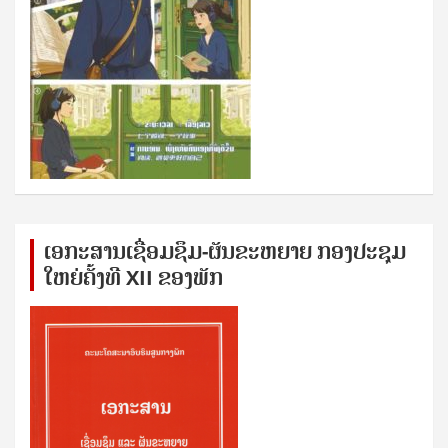
ເອກ​ະ​ສານ​ເຊ​ື່ອມ​ຊ​ຶມ-ຜັນ​ຂະ​ຫ​ຍາຍ ກອງ​ປະ​ຊຸມ​
ໃຫຍ່​ຄັ້ງ​ທີ XII ຂອງ​ພັກ