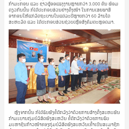
ກຳມະກອນ ແລະ ຊາວຜູ້ອອແຮງງານຫຼາຍກວ່າ 3.000 ຄົນ ພ້ອມ
ດຽວກັນນັ້ນ ກໍໄດ້ປະກອບສ່ວນຢ່າງຕັ້ງໜ້າ ໃນການເສຍພາສີ
ອາກອນໃຫ້ແກ່ລັດຖະບານໃນແຕ່ລະປີຫຼາຍກວ່າ 60 ລ້ານໂດ
ສະຫະລັດ ແລະ ໄດ້ປະກອບສ່ວນຊ່ວບເຫຼືອສັງຄົມຕະຫຼອດມາ.
ຫຼັງຈາກນັ້ນ ກໍໄດ້ຮັບຟັງຂໍ້ຕົກລົງວ່າດ້ວຍການສ້າງຕັ້ງສະຫະພັນ
ກຳມະບານກຸ່ມບໍລິສັດພົງສະຫວັນ ຂໍ້ຕົກລົງວ່າດ້ວຍການຮັບ
ມະຫາຊົນກ້າວໜ້າຂອງກຸ່ມບໍລິສັດພົງສະຫວັນເຂົ້າເປັນສະມາຊິກ