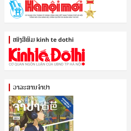
ໜັງ​ສື​ພິມ kinh te dothi
ວາລະສານຈຳປາ