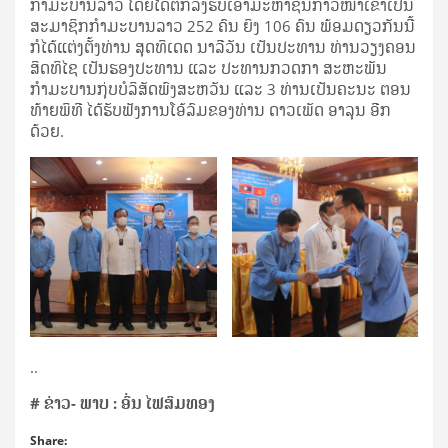
ກຳມະບານລາວ ໂດຍໄດ້ຕົກລົງຮັບເອົາມະຫາຊົນກ້າວໜ້າເຂົ້າເປັນ
ສະມາຊິກກຳມະບານລາວ 252 ຄົນ ຍິງ 106 ຄົນ ພ້ອມດຽວກັນນີ້
ກໍໄດ້ແຕ່ງຕັ້ງທ່ານ ສຸດທິເດດ ນາລີວັນ ເປັນປະທານ ທ່ານວຽງຄອນ
ສິດທິໄຊ ເປັນຮອງປະທານ ແລະ ປະທານກວດກາ ສະຫະພັນ
ກຳມະບານກຸ່ບບໍລິສັດພົງສະຫວັນ ແລະ 3 ທ່ານເປັນຄະນະ ຕອນ
ທ້າຍພິທີ ໄດ້ຮັບຟັງການໂອ້ລົມຂອງທ່ານ ດາວເພັດ ອາລຸນ ອີກ
ດ້ວຍ.
..
#
ຂ່າວ- ພາບ : ອົ່ນ ໄຟສົມທອງ
Share: