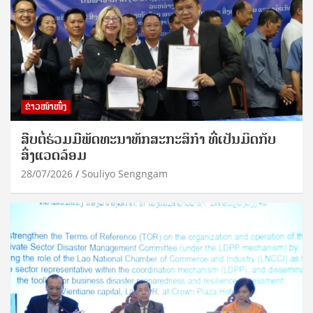
ຂ່າວໜ້າໜຶ່ງ
ສືບຕໍ່ຮ່ວມມືພັດທະນາທັກສະກະສິກຳ ທີ່ເປັນມິດກັບ
ສິ່ງແວດລ້ອມ
28/07/2026
Souliyo Sengngam