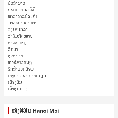
ບົດສໍາພາດ
ປະກົດການຫຍໍ້ທໍ້
ພາສາລາວມື້ລະຄຳ
ມາລະຍາດບາດຕາ
ວົງຈອນກີລາ
ສັງຄົມກົດໝາຍ
ສາລະໜ້າຮູ້
ສຶກສາ
ສຸ​ຂະ​ພາບ
ຫົວຂໍ້ຂ່າວອື່ນໆ
ຮັກສິ່ງແວດລ້ອມ
ເບິ່ງບ້ານເຂົາເອົາບົດຮຽນ
ເລື່ອງສັ້ນ
ເວົ້າສູ່ກັນຟັງ
ໜັງ​ສື​ພິມ Hanoi Moi