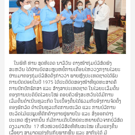
ໃນພິທີ ທ່ານ ສຸດທິເດດ ນາລີວັນ ຕາງໜ້າກຸ່ມບໍລິສັດພົງ
ສະຫວັນ ໄດ້ຜ່ານບົດສະຫຼຸບຫຍໍ້ການເຄື່ອນໄຫວວຽກງານໄລຍະ
ຜ່ານມາຂອງກຸ່ມບໍລິສັດດັ່ງກ່າວວ່າ ພາຍຫຼັງປະເທດຊາດໄດ້ຮັບ
ການປົດປ່ອຍໃນປີ 1975 ໄດ້ປະຕິບັດສອງໜ້າທີ່ຍຸດທະສາດຄື
ການປົກປັກຮັກສາ ແລະ ສ້າງສາປະເທດຊາດ ໃນໄລຍະເລີ່ມຕົ້ນ
ຂອງການປະຕິບັດໄລຍະໃໝ່ ຄອບຄົວພົງສະຫວັນໄດ້ມີການ
ເລີ່ມຕົ້ນດຳເນີນທຸລະກິດ ໃນເບື້ອງຕົ້ນໄດ້ຮ່ວມກັບອົງການຈັດຕັ້ງ
ຂອງພັກລັດ ດຳເນີນທຸລະກິດການຜະລິດ ແລະ ການບໍລິການ
ຜະລິດໄມ້ແປຮູບທີ່ຕົກຄ້າງຂາຍຢູ່ພາຍໃນ ແລະ ສົ່ງອອກຕ່າງ
ປະເທດ ຫຼັງຈາກນັ້ນ ກໍມີການເຕີບໃຫຍ່ຂະຫຍາຍຕົວຈາກບໍລິສັດ
ດຽວມາເປັນ 17 ຫົວໜ່ວຍບໍລິສັດທີ່ທັນສະໄໝ ເຂັ້ມແຂງຂຶ້ນ
ເລື້ອຍໆ ສາມາດແຂ່ງຂັນກັບພາກພື້ນ ແລະ ສາກົນໄດ້ ມີ